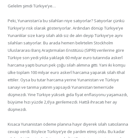
Gelelim şimdi Türkiye’ye…
Peki, Yunanistan’a bu silahları niye satıyorlar? Satıyorlar çünkü
Türkiye’yi risk olarak gösteriyorlar. Ardından dönüp Türkiye’ye
Yunanlılar size karşı silah aldı siz de alın deyip Türkiye’ye aynı
silahları satıyorlar. Bu arada hemen belirtelim Stockholm
Uluslararası Barış Araştırmaları Enstitüsü (SIPRI) verilerine göre
Türkiye son yedi yılda yaklaşık 60 milyar euro tutarında askerî
harcama yaptı bunun pek çoğu silah alımına gitti. Yani iki komşu
ülke toplam 100 milyar euro askerî harcama yaparak silah ithal
ettiler. Oysa bu tutar harcama yerine Yunanistan ve Türkiye
sanayi ve tarıma yatırım yapsaydı Yunanistan temerrüde
düşmezdi. Yine Türkiye yüksek gıda fiyat enflasyonu yaşamazdı,
büyüme hızı yüzde 2,6’ya gerilemezdi. Hattâ ihracatı her ay
düşmezdi.
Kısaca Yunanistan ödeme planına hayır diyerek silah satıcılarına
cevap verdi. Böylece Türkiye’ye de yardım etmiş oldu. Bu kadar