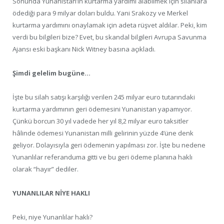
Sonunda Yunanistan’ın kurtarma yardımı alabilmek için silahlara
ödediği para 9 milyar doları buldu. Yani Srakozy ve Merkel
kurtarma yardımını onaylamak için adeta rüşvet aldılar. Peki, kim
verdi bu bilgileri bize? Evet, bu skandal bilgileri Avrupa Savunma
Ajansı eski başkanı Nick Witney basına açıkladı.
Şimdi gelelim bugüne…
İşte bu silah satışı karşılığı verilen 245 milyar euro tutarındaki
kurtarma yardımının geri ödemesini Yunanistan yapamıyor.
Çünkü borcun 30 yıl vadede her yıl 8,2 milyar euro taksitler
hâlinde ödemesi Yunanistan milli gelirinin yüzde 4’üne denk
geliyor. Dolayısıyla geri ödemenin yapılması zor. İşte bu nedene
Yunanlılar referanduma gitti ve bu geri ödeme planına haklı
olarak “hayır” dediler.
YUNANLILAR NİYE HAKLI
Peki, niye Yunanlılar haklı?