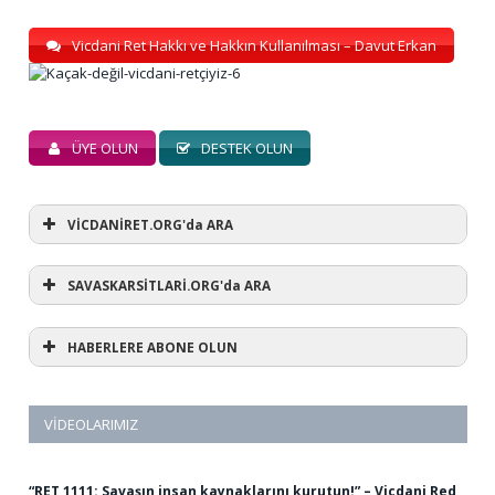
Vicdani Ret Hakkı ve Hakkın Kullanılması – Davut Erkan
ÜYE OLUN
DESTEK OLUN
VİCDANİRET.ORG'da ARA
SAVASKARSİTLARİ.ORG'da ARA
HABERLERE ABONE OLUN
VIDEOLARIMIZ
“RET 1111: Savaşın insan kaynaklarını kurutun!” – Vicdani Red