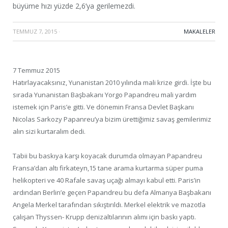
büyüme hızı yüzde 2,6’ya gerilemezdi.
TEMMUZ 7, 2015
·
MAKALELER
7 Temmuz 2015
Hatırlayacaksınız, Yunanistan 2010 yılında mali krize girdi. İşte bu
sırada Yunanistan Başbakanı Yorgo Papandreu mali yardım
istemek için Paris’e gitti. Ve dönemin Fransa Devlet Başkanı
Nicolas Sarkozy Papanreu’ya bizim ürettiğimiz savaş gemilerimiz
alın sizi kurtaralım dedi.
Tabii bu baskıya karşı koyacak durumda olmayan Papandreu
Fransa’dan altı firkateyn,15 tane arama kurtarma süper puma
helikopteri ve 40 Rafale savaş uçağı almayı kabul etti. Paris’in
ardından Berlin’e geçen Papandreu bu defa Almanya Başbakanı
Angela Merkel tarafından sıkıştırıldı. Merkel elektrik ve mazotla
çalışan Thyssen- Krupp denizaltılarının alımı için baskı yaptı.