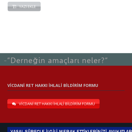
YAZI EKLE
VİCDANİ RET HAKKI İHLALİ BİLDİRİM FORMU
VİCDANİ RET HAKKI İHLALİ BİLDİRİM FORMU