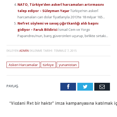
NATO, Türkiye’den askerî harcamaları artırmasını
talep ediyor – Süleyman Yaşar
Türkiye’nin askerî
harcamaları cari dolar fiyatlarıyla 2013’te 18 milyar 165...
Nefret söylemi ve savaş çığırtkanlığı aldı başını
gidiyor – Faruk Bildirici
İsmail Cem ve Yorgo
Papandreu’nun, barış güvercinleri uçurup, birlikte sirtaki...
EKLEYEN
ADMIN
EKLENME TARIHI:
TEMMUZ 7, 2015
Askeri Harcamalar
türkiye
yunanistan
PAYLAŞ.
Facebook
Twitter
Emai