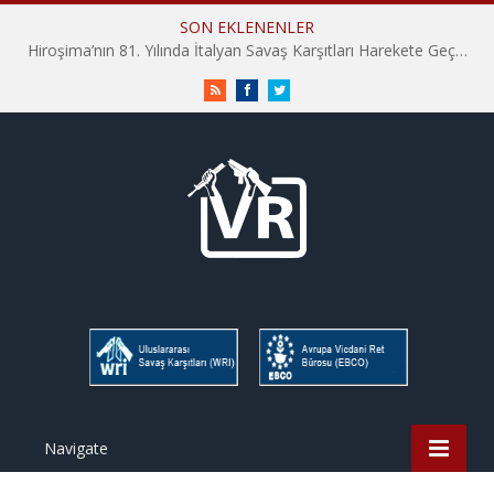
SON EKLENENLER
Hiroşima’nın 81. Yılında İtalyan Savaş Karşıtları Harekete Geçti: “Hatırlamak yeterli değil”
RSS
Facebook
Twitter
Navigate