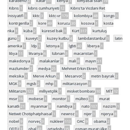
karadeniz
2
katar
11
kenya
1
kimyasal silah
19
Kıbrıs
1
kıbrıs cumhuriyeti
12
Kıbrıs'ta Vicdani Ret
İnisiyatifi
1
kktc
3
kktc-vr
179
kolombiya
48
kongo
1
kontrgerilla
2
kore
49
korucu
30
kosova
1
kosta
rika
1
küba
2
küresel bak
1
Kürt
317
kurtuluş
günü
2
kuveyt
2
kuzey kutbu
4
lambdaistanbul
1
latin
amerika
1
ldp
1
letonya
1
lgbti
40
liberya
1
libya
11
litvanya
6
lübnan
3
macaristan
1
makedonya
1
malakanlar
3
mali
8
mayın
51
mazlumder
2
medya
25
Mehmet Erkin Ekren
1
meksika
1
Merve Arkun
1
Mesarvot
2
metin bayrak
2
MGK
9
mgsb
2
mhp
1
militarizasyon
1
Militarizm
123
milliyetçilik
7
misket bombası
10
MİT
12
mısır
16
mobese
1
monitor
1
mülteci
76
murat
kanatlı
21
myanmar
8
namibya
1
nato
107
nazizm
1
Netiwit Chotiphatphaisal
1
newroz
1
nijer
1
nijerya
8
nobel
9
norveç
3
nükleer
113
OAC
9
obama
2
ODTÜ
1
ohal
43
ortadoğu
15
osman murat ülke
2