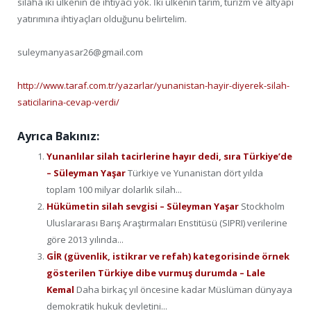
silaha iki ülkenin de ihtiyacı yok. İki ülkenin tarım, turizm ve altyapı
yatırımına ihtiyaçları olduğunu belirtelim.
suleymanyasar26@gmail.com
http://www.taraf.com.tr/yazarlar/yunanistan-hayir-diyerek-silah-
saticilarina-cevap-verdi/
Ayrıca Bakınız:
Yunanlılar silah tacirlerine hayır dedi, sıra Türkiye’de
– Süleyman Yaşar
Türkiye ve Yunanistan dört yılda
toplam 100 milyar dolarlık silah...
Hükümetin silah sevgisi – Süleyman Yaşar
Stockholm
Uluslararası Barış Araştırmaları Enstitüsü (SIPRI) verilerine
göre 2013 yılında...
GİR (güvenlik, istikrar ve refah) kategorisinde örnek
gösterilen Türkiye dibe vurmuş durumda – Lale
Kemal
Daha birkaç yıl öncesine kadar Müslüman dünyaya
demokratik hukuk devletini...