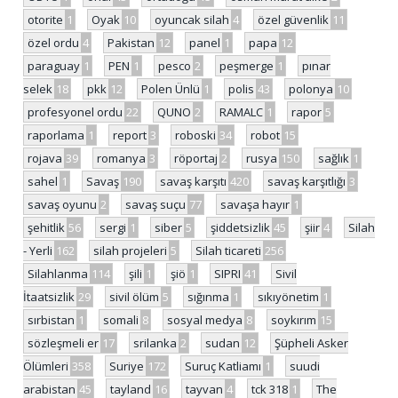
otorite
1
Oyak
10
oyuncak silah
4
özel güvenlik
11
özel ordu
4
Pakistan
12
panel
1
papa
12
paraguay
1
PEN
1
pesco
2
peşmerge
1
pınar
selek
18
pkk
12
Polen Ünlü
1
polis
43
polonya
10
profesyonel ordu
22
QUNO
2
RAMALC
1
rapor
5
raporlama
1
report
3
roboski
34
robot
15
rojava
39
romanya
3
röportaj
2
rusya
150
sağlık
1
sahel
1
Savaş
190
savaş karşıtı
420
savaş karşıtlığı
3
savaş oyunu
2
savaş suçu
77
savaşa hayır
1
şehitlik
56
sergi
1
siber
5
şiddetsizlik
45
şiir
4
Silah
- Yerli
162
silah projeleri
5
Silah ticareti
256
Silahlanma
114
şili
1
şiö
1
SIPRI
41
Sivil
İtaatsizlik
29
sivil ölüm
5
sığınma
1
sıkıyönetim
1
sırbistan
1
somali
8
sosyal medya
8
soykırım
15
sözleşmeli er
17
srilanka
2
sudan
12
Şüpheli Asker
Ölümleri
358
Suriye
172
Suruç Katliamı
1
suudi
arabistan
45
tayland
16
tayvan
4
tck 318
1
The