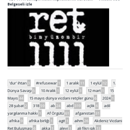
Belgeseli izle
'dur' ihtarı
3
#refusewar
1
1 aralık
11
1 eylül
12
1.
Dünya Savaşı
5
10 Aralık
1
12 eylül
3
12 mart
1
15
Mayıs
44
15 mayıs dünya vicdani retçiler günü
6
2024
1
28 şubat
2
318
59
ab
24
abd
319
açlık
6
adil
yargılanma hakkı
1
Af Örgütü
61
afganistan
31
afrika
9
afrika birliği
1
agit
1
aihm
26
Akdeniz Vicdani
Ret Buluşması
6
akka
1
alevi
1
ali fikri ışık
13