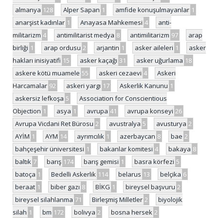
almanya
128
Alper Sapan
1
amfide konuşulmayanlar
1
anarşist kadınlar
1
Anayasa Mahkemesi
4
anti-
militarizm
4
antimilitarist medya
8
antimilitarizm
97
arap
birliği
1
arap ordusu
2
arjantin
1
asker aileleri
1
asker
hakları inisiyatifi
15
asker kaçağı
31
asker uğurlama
18
askere kötü muamele
55
askeri cezaevi
4
Askeri
Harcamalar
92
askeri yargı
17
Askerlik Kanunu
1
askersiz lefkoşa
5
Association for Conscientious
Objection
1
asya
1
avrupa
41
avrupa konseyi
26
Avrupa Vicdani Ret Bürosu
2
avustralya
5
avusturya
2
AYİM
1
AYM
14
ayrımcılık
1
azerbaycan
8
bae
2
bahçeşehir üniversitesi
1
bakanlar komitesi
4
bakaya
8
baltık
7
barış
174
barış gemisi
1
basra körfezi
5
batoça
1
Bedelli Askerlik
114
belarus
13
belçika
6
beraat
1
biber gazı
8
BİKG
1
bireysel başvuru
2
bireysel silahlanma
71
Birleşmiş Milletler
2
biyolojik
silah
1
bm
172
bolivya
2
bosna hersek
2