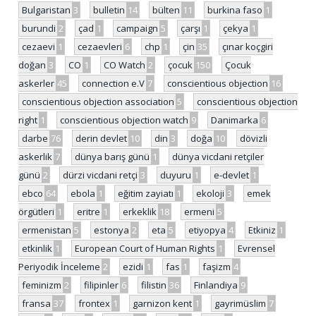
Bulgaristan
3
bulletin
14
bülten
11
burkina faso
1
burundi
2
çad
1
campaign
5
çarşı
1
çekya
1
cezaevi
1
cezaevleri
6
chp
1
çin
35
çınar koçgiri
doğan
3
CO
1
CO Watch
2
çocuk
150
Çocuk
askerler
45
connection e.V
7
conscientious objection
16
conscientious objection association
5
conscientious objection
right
1
conscientious objection watch
9
Danimarka
6
darbe
76
derin devlet
10
din
3
doğa
10
dövizli
askerlik
7
dünya barış günü
1
dünya vicdani retçiler
günü
2
dürzi vicdani retçi
3
duyuru
1
e-devlet
1
ebco
64
ebola
1
eğitim zayiatı
1
ekoloji
3
emek
örgütleri
1
eritre
1
erkeklik
18
ermeni
5
ermenistan
5
estonya
2
eta
5
etiyopya
4
Etkiniz
1
etkinlik
1
European Court of Human Rights
1
Evrensel
Periyodik İnceleme
2
ezidi
1
fas
1
faşizm
4
feminizm
2
filipinler
6
filistin
36
Finlandiya
9
fransa
37
frontex
1
garnizon kent
1
gayrimüslim
7