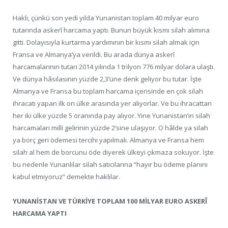
Haklı, çünkü son yedi yılda Yunanistan toplam 40 milyar euro
tutarında askerî harcama yaptı. Bunun büyük kısmı silah alımına
gitti. Dolayısıyla kurtarma yardımının bir kısmı silah almak için
Fransa ve Almanya’ya verildi. Bu arada dünya askerî
harcamalarının tutarı 2014 yılında 1 trilyon 776 milyar dolara ulaştı.
Ve dünya hâsılasının yüzde 2,3’üne denk geliyor bu tutar. İşte
Almanya ve Fransa bu toplam harcama içerisinde en çok silah
ihracatı yapan ilk on ülke arasında yer alıyorlar. Ve bu ihracattan
her iki ülke yüzde 5 oranında pay alıyor. Yine Yunanistan’ın silah
harcamaları milli gelirinin yüzde 2’sine ulaşıyor. O hâlde ya silah
ya borç geri ödemesi tercihi yapılmalı. Almanya ve Fransa hem
silah al hem de borcunu öde diyerek ülkeyi çıkmaza sokuyor. İşte
bu nedenle Yunanlılar silah satıcılarına “hayır bu ödeme planını
kabul etmiyoruz” demekte haklılar.
YUNANİSTAN VE TÜRKİYE TOPLAM 100 MİLYAR EURO ASKERÎ
HARCAMA YAPTI