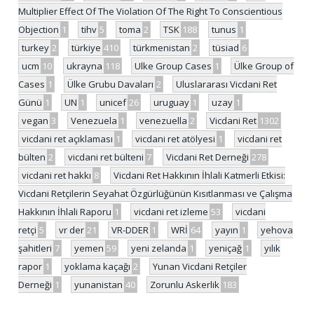
Multiplier Effect Of The Violation Of The Right To Conscientious
Objection
1
tihv
5
toma
2
TSK
188
tunus
1
turkey
2
türkiye
410
türkmenistan
2
tüsiad
6
ucm
10
ukrayna
118
Ulke Group Cases
1
Ülke Group of
Cases
1
Ülke Grubu Davaları
2
Uluslararası Vicdani Ret
Günü
1
UN
1
unicef
26
uruguay
1
uzay
1
vegan
3
Venezuela
1
venezuella
2
Vicdani Ret
1302
vicdani ret açıklaması
1
vicdani ret atölyesi
1
vicdani ret
bülten
2
vicdani ret bülteni
7
Vicdani Ret Derneği
278
vicdani ret hakkı
8
Vicdani Ret Hakkının İhlali Katmerli Etkisi:
Vicdani Retçilerin Seyahat Özgürlüğünün Kısıtlanması ve Çalışma
Hakkının İhlali Raporu
1
vicdani ret izleme
53
vicdani
retçi
5
vr der
21
VR-DDER
1
WRİ
64
yayın
1
yehova
şahitleri
7
yemen
59
yeni zelanda
1
yeniçağ
1
yılık
rapor
1
yoklama kaçağı
2
Yunan Vicdani Retçiler
Derneği
1
yunanistan
40
Zorunlu Askerlik
183