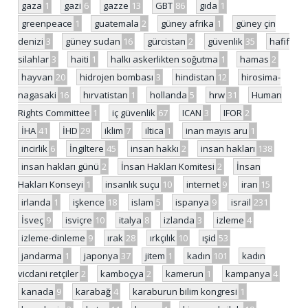
gaza
1
gazi
6
gazze
13
GBT
86
gıda
1
greenpeace
1
guatemala
2
güney afrika
1
güney çin
denizi
3
güney sudan
16
gürcistan
2
güvenlik
35
hafif
silahlar
3
haiti
1
halkı askerlikten soğutma
1
hamas
2
hayvan
20
hidrojen bombası
3
hindistan
12
hirosima-
nagasaki
16
hırvatistan
1
hollanda
5
hrw
31
Human
Rights Committee
1
iç güvenlik
67
ICAN
3
IFOR
2
İHA
41
İHD
29
iklim
7
iltica
1
inan mayıs aru
1
incirlik
6
İngiltere
45
insan hakkı
2
insan hakları
138
insan hakları günü
2
İnsan Hakları Komitesi
2
İnsan
Hakları Konseyi
1
insanlık suçu
10
internet
9
iran
15
irlanda
1
işkence
18
islam
5
ispanya
9
israil
231
İsveç
9
isviçre
10
italya
8
izlanda
3
izleme
4
izleme-dinleme
9
ırak
28
ırkçılık
10
ışid
53
jandarma
1
japonya
37
jitem
1
kadın
101
kadın
vicdani retçiler
2
kamboçya
2
kamerun
1
kampanya
4
kanada
9
karabağ
4
karaburun bilim kongresi
1