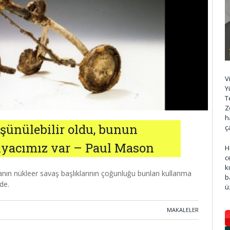
V
Y
T
Z
h
şünülebilir oldu, bunun
ç
iyacımız var – Paul Mason
H
c
k
ın nükleer savaş başlıklarının çoğunluğu bunları kullanma
b
de.
ü
MAKALELER