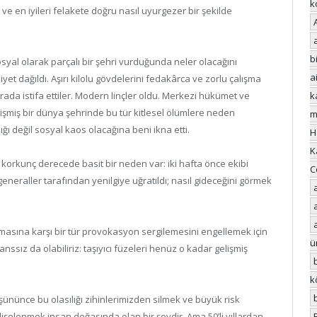
k
ve en iyileri felakete doğru nasıl uyurgezer bir şekilde
bi
osyal olarak parçalı bir şehri vurduğunda neler olacağını
a
et dağıldı. Aşırı kilolu gövdelerini fedakârca ve zorlu çalışma
rada istifa ettiler. Modern linçler oldu. Merkezi hükümet ve
k
işmiş bir dünya şehrinde bu tür kitlesel ölümlere neden
m
ı değil sosyal kaos olacağına beni ikna etti.
H
K
korkunç derecede basit bir neden var: iki hafta önce ekibi
C
eneraller tarafından yenilgiye uğratıldı; nasıl gideceğini görmek
nanmasına karşı bir tür provokasyon sergilemesini engellemek için
ü
ssız da olabiliriz: taşıyıcı füzeleri henüz o kadar gelişmiş
k
nünce bu olasılığı zihinlerimizden silmek ve büyük risk
şelenmek insan doğasında olan bir şeydir. Ama 50’li yıllardan