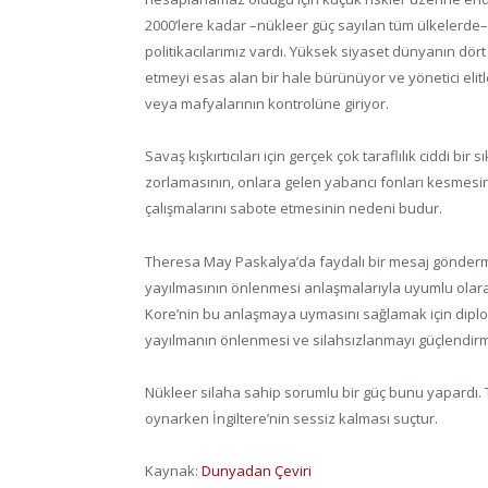
2000’lere kadar –nükleer güç sayılan tüm ülkelerde– 
politikacılarımız vardı. Yüksek siyaset dünyanın dör
etmeyi esas alan bir hale bürünüyor ve yönetici elitl
veya mafyalarının kontrolüne giriyor.
Savaş kışkırtıcıları için gerçek çok taraflılık ciddi bi
zorlamasının, onlara gelen yabancı fonları kesmesini
çalışmalarını sabote etmesinin nedeni budur.
Theresa May Paskalya’da faydalı bir mesaj göndermek
yayılmasının önlenmesi anlaşmalarıyla uyumlu olarak
Kore’nin bu anlaşmaya uymasını sağlamak için diplo
yayılmanın önlenmesi ve silahsızlanmayı güçlendirm
Nükleer silaha sahip sorumlu bir güç bunu yapardı. 
oynarken İngiltere’nin sessiz kalması suçtur.
Kaynak:
Dunyadan Çeviri