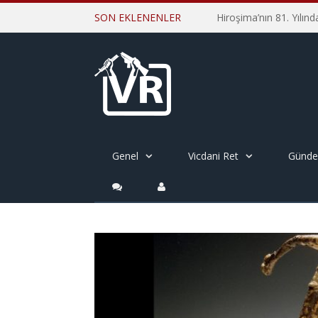
SON EKLENENLER
Genel
Vicdani Ret
Günd