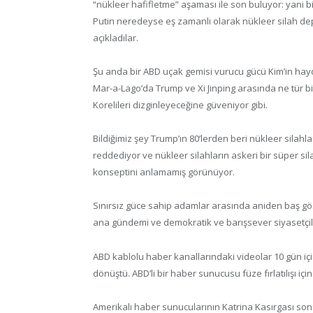
“nükleer hafifletme” aşaması ile son buluyor: yani bi
Putin neredeyse eş zamanlı olarak nükleer silah depo
açıkladılar.
Şu anda bir ABD uçak gemisi vurucu gücü Kim’in hayd
Mar-a-Lago’da Trump ve Xi Jinping arasında ne tür bi
Korelileri dizginleyeceğine güveniyor gibi.
Bildiğimiz şey Trump’ın 80’lerden beri nükleer silahl
reddediyor ve nükleer silahların askeri bir süper sil
konseptini anlamamış görünüyor.
Sınırsız güce sahip adamlar arasında aniden baş g
ana gündemi ve demokratik ve barışsever siyasetçile
ABD kablolu haber kanallarındaki videolar 10 gün i
dönüştü. ABD’li bir haber sunucusu füze fırlatılışı için
Amerikalı haber sunucularının Katrina Kasırgası son