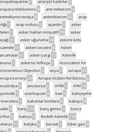
onuşulmayanlar
1
anarşist kadınlar
1
Anayasa Mahkemesi
4
anti-militarizm
4
antimilitarist medya
8
antimilitarizm
97
arap
rliği
1
arap ordusu
2
arjantin
1
asker
ileleri
1
asker hakları inisiyatifi
15
asker
açağı
31
asker uğurlama
18
askere kötü
uamele
55
askeri cezaevi
4
Askeri
arcamalar
92
askeri yargı
17
Askerlik
anunu
1
askersiz lefkoşa
5
Association for
onscientious Objection
1
asya
1
avrupa
41
avrupa konseyi
26
Avrupa Vicdani Ret Bürosu
2
avustralya
5
avusturya
2
AYİM
1
AYM
14
ayrımcılık
1
azerbaycan
8
bae
2
bahçeşehir
niversitesi
1
bakanlar komitesi
4
bakaya
8
baltık
7
barış
174
barış gemisi
1
basra
örfezi
5
batoça
1
Bedelli Askerlik
114
belarus
13
belçika
6
beraat
1
biber gazı
8
BİKG
1
bireysel başvuru
2
bireysel