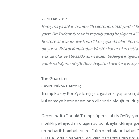
23 Nisan 2017
Hiroşima’ya atılan bomba 15 kilotondu; 200 yarda (183
yaktı. Bir Trident füzesinin taşıdığı savaş başlığının 4
Bristol’e atarsanız alev topu 1 km çapında olur; Por
oluşur ve Bristol Kanalından Wash’a kadar olan hatta
anında ölür ve 180.000 kişinin acilen tedaviye ihtiyacı
yatak olduğunu düşününce hayatta kalanlar için kıyame
The Guardian
Çeviri: Yakov Petroviç
Trump Kuzey Kore’ye karşı güç gösterisi yaparken, d
kullanmaya hazır adamların ellerinde olduğunu düşü
Geçen hafta Donald Trump süper silahı MOAB’yi yani 
nitelikli patlayıcıdan oluşan bu bombayla iddiaya g
termobarik bombalarının – “tüm bombaların babası” –
Russia Today, haberi “Çocuklar, babanızla tanışın” ş