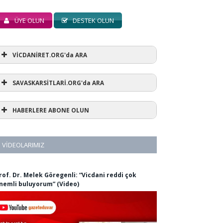
ÜYE OLUN
DESTEK OLUN
VİCDANİRET.ORG'da ARA
SAVASKARSİTLARİ.ORG'da ARA
HABERLERE ABONE OLUN
VIDEOLARIMIZ
rof. Dr. Melek Göregenli: “Vicdani reddi çok
nemli buluyorum” (Video)