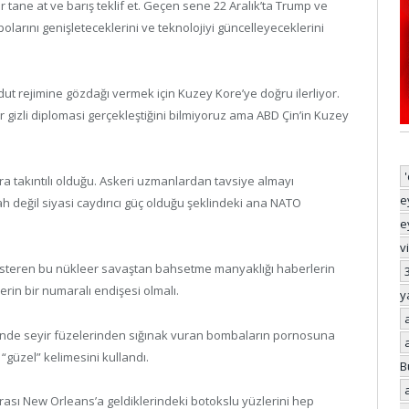
r tane at ve barış teklif et. Geçen sene 22 Aralık’ta Trump ve
larını genişleteceklerini ve teknolojiyi güncelleyeceklerini
ut rejimine gözdağı vermek için Kuzey Kore’ye doğru ilerliyor.
r gizli diplomasi gerçekleştiğini bilmiyoruz ama ABD Çin’in Kuzey
ara takıntılı olduğu. Askeri uzmanlardan tavsiye almayı
e
ah değil siyasi caydırıcı güç olduğu şeklindeki ana NATO
e
v
österen bu nükleer savaştan bahsetme manyaklığı haberlerin
rin bir numaralı endişesi olmalı.
y
çinde seyir füzelerinden sığınak vuran bombaların pornosuna
 “güzel” kelimesini kullandı.
B
rası New Orleans’a geldiklerindeki botokslu yüzlerini hep