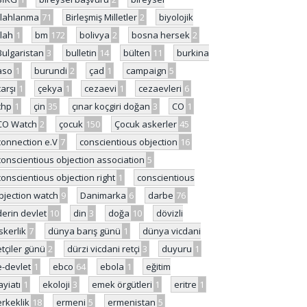
ilahlanma
71
Birleşmiş Milletler
2
biyolojik
ilah
1
bm
172
bolivya
2
bosna hersek
2
Bulgaristan
3
bulletin
14
bülten
11
burkina
aso
1
burundi
2
çad
1
campaign
5
çarşı
1
çekya
1
cezaevi
1
cezaevleri
6
chp
1
çin
35
çınar koçgiri doğan
3
CO
1
CO Watch
2
çocuk
150
Çocuk askerler
45
connection e.V
7
conscientious objection
16
conscientious objection association
5
conscientious objection right
1
conscientious
bjection watch
9
Danimarka
6
darbe
76
derin devlet
10
din
3
doğa
10
dövizli
skerlik
7
dünya barış günü
1
dünya vicdani
etçiler günü
2
dürzi vicdani retçi
3
duyuru
1
e-devlet
1
ebco
64
ebola
1
eğitim
ayiatı
1
ekoloji
3
emek örgütleri
1
eritre
1
erkeklik
18
ermeni
5
ermenistan
5