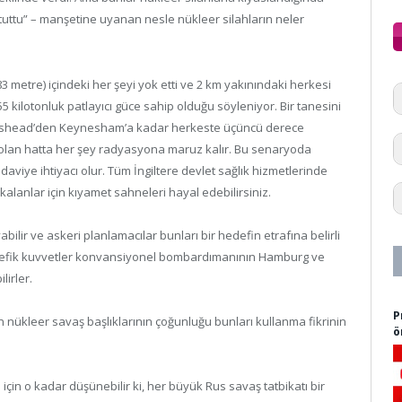
i tuttu” – manşetine uyanan nesle nükleer silahların neler
3 metre) içindeki her şeyi yok etti ve 2 km yakınındaki herkesi
455 kilotonluk patlayıcı güce sahip olduğu söyleniyor. Bir tanesini
ortishead’den Keynesham’a kadar herkeste üçüncü derece
 olan hatta her şey radyasyona maruz kalır. Bu senaryoda
daviye ihtiyacı olur. Tüm İngiltere devlet sağlık hizmetlerinde
anlar için kıyamet sahneleri hayal edebilirsiniz.
abilir ve askeri planlamacılar bunları bir hedefin etrafına belirli
üttefik kuvvetler konvansiyonel bombardımanının Hamburg ve
lirler.
P
nükleer savaş başlıklarının çoğunluğu bunları kullanma fikrinin
ö
 için o kadar düşünebilir ki, her büyük Rus savaş tatbikatı bir