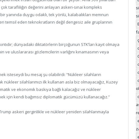
çok taraflılığın değerini anlayan askeri-sınai kompleks
s
t bir yanında duygu odaklı, tek yönlü, kalabalıkları memnun
s
eri temsil eden teknokratların değil dengesiz aile gruplarının
f
r sıkıntıdır; dünyadaki diktatörlerin birçoğunun STK’ları kayıt olmaya
n ve uluslararası gözlemcilerin varlığını kınamasının veya
 isteseydi bu mesaj şu olabilirdi: “Nükleer silahların
 nükleer silahlarımızı ilk kullanan asla biz olmayacağız, Kuzey
o
matik ve ekonomik baskıya bağlı kalacağız ve nükleer
ek için kendi bağımsız diplomatik gücümüzü kullanacağız.”
a
Trump askeri gerginlikle ve nükleer yeniden silahlanmayla
r
z