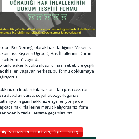
icdani Ret Derneği olarak hazırladığımız “Askerlik
ükümlüsü Kişilerin Uğradığı Hak İhlallerinin Durum
espiti Formu” yayında!
orunlu askerlik yükümlüsü olması sebebiyle çeşitli
ak ihlalleri yaşayan herkesi, bu formu doldurmaya
ağırıyoruz.
akkınızda tutulan tutanaklar, idari para cezaları,
eza davaları varsa; seyahat özgürlüğünüz
ısıtlanıyor, eğitim hakkınız engelleniyor ya da
aşkaca hak ihlallerine maruz kalıyorsanız, form
zerinden bizimle iletişime geçebilirsiniz.
VİCDANİ RET EL KİTAPÇIĞI (PDF İNDİR)