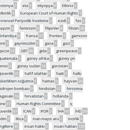
estonya
2
eta
5
etiyopya
4
Etkiniz
1
etkinlik
1
European Court of Human Rights
1
Evrensel Periyodik İnceleme
2
ezidi
1
fas
1
faşizm
4
feminizm
2
filipinler
6
filistin
36
Finlandiya
9
fransa
37
frontex
1
garnizon
ent
1
gayrimüslim
7
gaza
1
gazi
6
gazze
13
GBT
86
gıda
1
greenpeace
1
guatemala
2
güney afrika
1
güney çin
enizi
3
güney sudan
16
gürcistan
2
güvenlik
35
hafif silahlar
3
haiti
1
halkı
skerlikten soğutma
1
hamas
2
hayvan
20
hidrojen bombası
3
hindistan
12
hirosima-
agasaki
16
hırvatistan
1
hollanda
5
hrw
31
Human Rights Committee
1
iç
üvenlik
67
ICAN
3
IFOR
2
İHA
41
İHD
29
iklim
7
iltica
1
inan mayıs aru
1
incirlik
6
İngiltere
45
insan hakkı
2
insan hakları
138