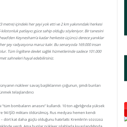
 metre) içindeki her şeyi yok etti ve 2 km yakınındaki herkesi
55 kilotonluk patlayıcı güce sahip olduğu söyleniyor. Bir tanesini
tishead’den Keynesham’a kadar herkeste üçüncü derece yanıklar
 her şey radyasyona maruz kalır. Bu senaryoda 169.000 insan
 olur. Tüm İngiltere devlet sağlık hizmetlerinde sadece 101.000
t sahneleri hayal edebilirsiniz.
ünyanın nükleer savaş başlıklarının çoğunun, şimdi bunları
nmek telaşlandırıcı
“tüm bombaların anasını” kullandı. 10 ton ağırlığında yüksek
öre 94 IŞİD militanı öldürülmüş. Rus medyası hemen kendi
 dört kat daha güçlü olduğunu hatırlattı: Kremlin’in sözcüsü
eklinde verdi. Ama bunlar nükleer silahlarla kıyaslandığında