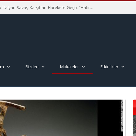
Hiroşima’nın 81. Yılında İtalyan Savaş Karşıtları Harekete Geçti: “Hatırlamak yeterli değil”
em
Bizden
Makaleler
Etkinlikler