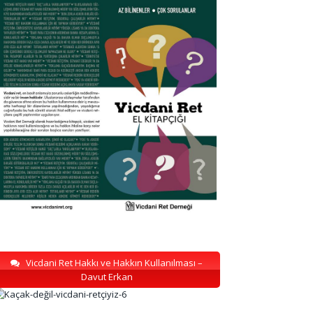
Vicdani Ret Hakkı ve Hakkın Kullanılması –
Davut Erkan