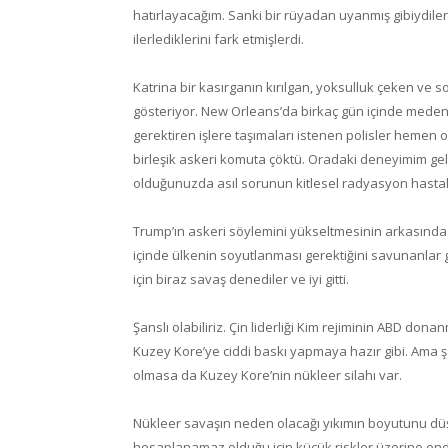
hatırlayacağım. Sanki bir rüyadan uyanmış gibiydiler 
ilerlediklerini fark etmişlerdi.
Katrina bir kasırganın kırılgan, yoksulluk çeken ve s
gösteriyor. New Orleans’da birkaç gün içinde medeniy
gerektiren işlere taşımaları istenen polisler hemen o
birleşik askeri komuta çöktü. Oradaki deneyimim gel
olduğunuzda asıl sorunun kitlesel radyasyon hastalığ
Trump’ın askeri söylemini yükseltmesinin arkasında 
içinde ülkenin soyutlanması gerektiğini savunanlar g
için biraz savaş denediler ve iyi gitti.
Şanslı olabiliriz. Çin liderliği Kim rejiminin ABD do
Kuzey Kore’ye ciddi baskı yapmaya hazır gibi. Ama şan
olmasa da Kuzey Kore’nin nükleer silahı var.
Nükleer savaşın neden olacağı yıkımın boyutunu düşü
hesaplanamaz olduğu için küçük riskler üzerine endi