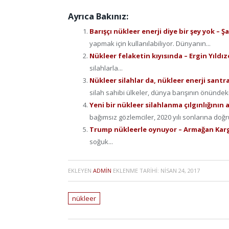
Ayrıca Bakınız:
Barışçı nükleer enerji diye bir şey yok – 
yapmak için kullanılabiliyor. Dünyanın...
Nükleer felaketin kıyısında – Ergin Yıldı
silahlarla...
Nükleer silahlar da, nükleer enerji santra
silah sahibi ülkeler, dünya barışının önündeki 
Yeni bir nükleer silahlanma çılgınlığını
bağımsız gözlemciler, 2020 yılı sonlarına doğru
Trump nükleerle oynuyor – Armağan Karg
soğuk...
EKLEYEN
ADMIN
EKLENME TARIHI:
NISAN 24, 2017
nükleer