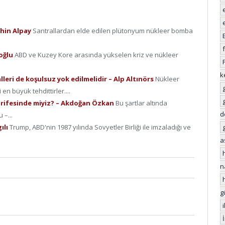
Şahin Alpay
Santrallardan elde edilen plütonyum nükleer bomba
zoğlu
ABD ve Kuzey Kore arasında yükselen kriz ve nükleer
k
lleri de koşulsuz yok edilmelidir – Alp Altınörs
Nükleer
en büyük tehdittirler....
n arifesinde miyiz? – Akdoğan Özkan
Bu şartlar altında
d
 –...
ılı
Trump, ABD'nin 1987 yılında Sovyetler Birliği ile imzaladığı ve
a
n
g