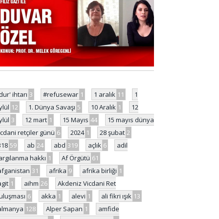
'dur' ihtarı
3
#refusewar
1
1 aralık
11
1
ylül
12
1. Dünya Savaşı
5
10 Aralık
1
12
ylül
3
12 mart
1
15 Mayıs
44
15 mayıs dünya
icdani retçiler günü
6
2024
1
28 şubat
2
318
59
ab
24
abd
319
açlık
6
adil
argılanma hakkı
1
Af Örgütü
61
afganistan
31
afrika
9
afrika birliği
1
agit
1
aihm
26
Akdeniz Vicdani Ret
uluşması
6
akka
1
alevi
1
ali fikri ışık
13
almanya
128
Alper Sapan
1
amfide