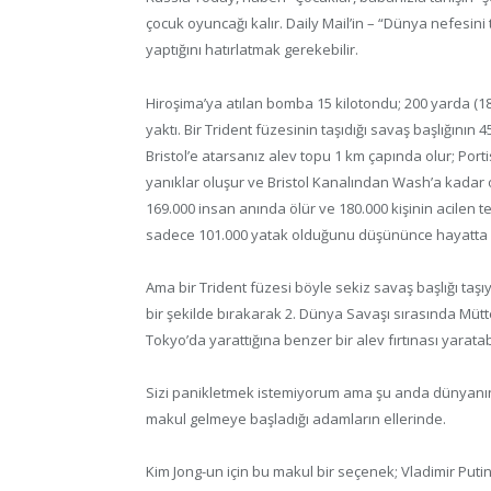
çocuk oyuncağı kalır. Daily Mail’in – “Dünya nefesin
yaptığını hatırlatmak gerekebilir.
Hiroşima’ya atılan bomba 15 kilotondu; 200 yarda (18
yaktı. Bir Trident füzesinin taşıdığı savaş başlığının 
Bristol’e atarsanız alev topu 1 km çapında olur; P
yanıklar oluşur ve Bristol Kanalından Wash’a kadar
169.000 insan anında ölür ve 180.000 kişinin acilen te
sadece 101.000 yatak olduğunu düşününce hayatta kal
Ama bir Trident füzesi böyle sekiz savaş başlığı taşıy
bir şekilde bırakarak 2. Dünya Savaşı sırasında M
Tokyo’da yarattığına benzer bir alev fırtınası yaratabi
Sizi panikletmek istemiyorum ama şu anda dünyanın 
makul gelmeye başladığı adamların ellerinde.
Kim Jong-un için bu makul bir seçenek; Vladimir Putin