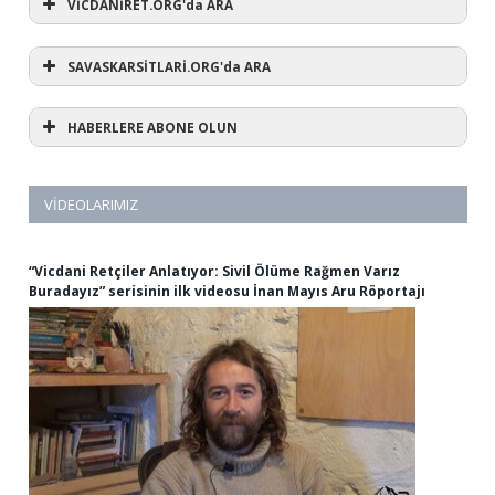
VİCDANİRET.ORG'da ARA
SAVASKARSİTLARİ.ORG'da ARA
HABERLERE ABONE OLUN
VIDEOLARIMIZ
“Vicdani Retçiler Anlatıyor: Sivil Ölüme Rağmen Varız
Buradayız” serisinin ilk videosu İnan Mayıs Aru Röportajı