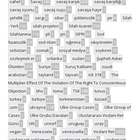
sahel
1
Savaş
190
savaş karşıtı
420
savaş karşıtlığı
3
savaş oyunu
2
savaş suçu
77
savaşa hayır
1
şehitlik
56
sergi
1
siber
5
şiddetsizlik
45
şiir
4
Silah
- Yerli
162
silah projeleri
5
Silah ticareti
256
Silahlanma
114
şili
1
şiö
1
SIPRI
41
Sivil
İtaatsizlik
29
sivil ölüm
5
sığınma
1
sıkıyönetim
1
sırbistan
1
somali
8
sosyal medya
8
soykırım
15
sözleşmeli er
17
srilanka
2
sudan
12
Şüpheli Asker
Ölümleri
358
Suriye
172
Suruç Katliamı
1
suudi
arabistan
45
tayland
16
tayvan
4
tck 318
1
The
Multiplier Effect Of The Violation Of The Right To Conscientious
Objection
1
tihv
5
toma
2
TSK
188
tunus
1
turkey
2
türkiye
410
türkmenistan
2
tüsiad
6
ucm
10
ukrayna
118
Ulke Group Cases
1
Ülke Group of
Cases
1
Ülke Grubu Davaları
2
Uluslararası Vicdani Ret
Günü
1
UN
1
unicef
26
uruguay
1
uzay
1
vegan
3
Venezuela
1
venezuella
2
Vicdani Ret
1302
vicdani ret açıklaması
1
vicdani ret atölyesi
1
vicdani ret