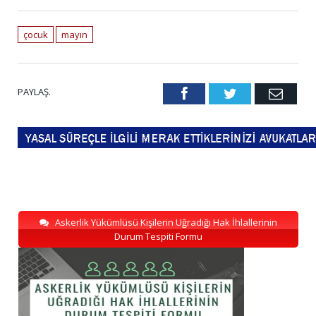
çocuk
mayın
PAYLAŞ.
Facebook
Twitter
Emai
Askerlik Yükümlüsü Kişilerin Uğradığı Hak İhlallerinin
Durum Tespiti Formu