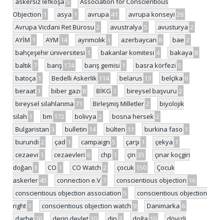
askersiz lefkoşa
5
Association for Conscientious
Objection
1
asya
1
avrupa
41
avrupa konseyi
26
Avrupa Vicdani Ret Bürosu
2
avustralya
5
avusturya
2
AYİM
1
AYM
14
ayrımcılık
1
azerbaycan
8
bae
2
bahçeşehir üniversitesi
1
bakanlar komitesi
4
bakaya
8
baltık
7
barış
174
barış gemisi
1
basra körfezi
5
batoça
1
Bedelli Askerlik
114
belarus
13
belçika
6
beraat
1
biber gazı
8
BİKG
1
bireysel başvuru
2
bireysel silahlanma
71
Birleşmiş Milletler
2
biyolojik
silah
1
bm
172
bolivya
2
bosna hersek
2
Bulgaristan
3
bulletin
14
bülten
11
burkina faso
1
burundi
2
çad
1
campaign
5
çarşı
1
çekya
1
cezaevi
1
cezaevleri
6
chp
1
çin
35
çınar koçgiri
doğan
3
CO
1
CO Watch
2
çocuk
150
Çocuk
askerler
45
connection e.V
7
conscientious objection
16
conscientious objection association
5
conscientious objection
right
1
conscientious objection watch
9
Danimarka
6
darbe
76
derin devlet
10
din
3
doğa
10
dövizli