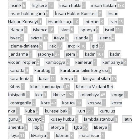
incirlik
6
İngiltere
45
insan hakkı
2
insan hakları
138
insan hakları günü
2
İnsan Hakları Komitesi
2
İnsan
Hakları Konseyi
1
insanlık suçu
10
internet
9
iran
15
irlanda
1
işkence
18
islam
5
ispanya
9
israil
231
İsveç
9
isviçre
10
italya
8
izlanda
3
izleme
4
izleme-dinleme
9
ırak
28
ırkçılık
10
ışid
53
jandarma
1
japonya
37
jitem
1
kadın
101
kadın
vicdani retçiler
2
kamboçya
2
kamerun
1
kampanya
4
kanada
9
karabağ
4
karaburun bilim kongresi
1
karadeniz
2
katar
11
kenya
1
kimyasal silah
19
Kıbrıs
1
kıbrıs cumhuriyeti
12
Kıbrıs'ta Vicdani Ret
İnisiyatifi
1
kktc
3
kktc-vr
179
kolombiya
48
kongo
1
kontrgerilla
2
kore
49
korucu
30
kosova
1
kosta
rika
1
küba
2
küresel bak
1
Kürt
317
kurtuluş
günü
2
kuveyt
2
kuzey kutbu
4
lambdaistanbul
1
latin
amerika
1
ldp
1
letonya
1
lgbti
40
liberya
1
libya
11
litvanya
6
lübnan
3
macaristan
1