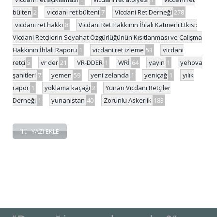
bülten
2
vicdani ret bülteni
7
Vicdani Ret Derneği
278
vicdani ret hakkı
8
Vicdani Ret Hakkının İhlali Katmerli Etkisi:
Vicdani Retçilerin Seyahat Özgürlüğünün Kısıtlanması ve Çalışma
Hakkının İhlali Raporu
1
vicdani ret izleme
53
vicdani
retçi
5
vr der
21
VR-DDER
1
WRİ
64
yayın
1
yehova
şahitleri
7
yemen
59
yeni zelanda
1
yeniçağ
1
yılık
rapor
1
yoklama kaçağı
2
Yunan Vicdani Retçiler
Derneği
1
yunanistan
40
Zorunlu Askerlik
183
YAZI EKLE