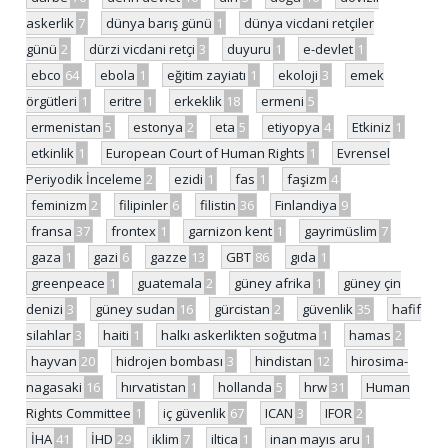
askerlik
7
dünya barış günü
1
dünya vicdani retçiler
günü
2
dürzi vicdani retçi
3
duyuru
1
e-devlet
1
ebco
64
ebola
1
eğitim zayiatı
1
ekoloji
3
emek
örgütleri
1
eritre
1
erkeklik
18
ermeni
5
ermenistan
5
estonya
2
eta
5
etiyopya
4
Etkiniz
1
etkinlik
1
European Court of Human Rights
1
Evrensel
Periyodik İnceleme
2
ezidi
1
fas
1
faşizm
4
feminizm
2
filipinler
6
filistin
36
Finlandiya
9
fransa
37
frontex
1
garnizon kent
1
gayrimüslim
7
gaza
1
gazi
6
gazze
13
GBT
86
gıda
1
greenpeace
1
guatemala
2
güney afrika
1
güney çin
denizi
3
güney sudan
16
gürcistan
2
güvenlik
35
hafif
silahlar
3
haiti
1
halkı askerlikten soğutma
1
hamas
2
hayvan
20
hidrojen bombası
3
hindistan
12
hirosima-
nagasaki
16
hırvatistan
1
hollanda
5
hrw
31
Human
Rights Committee
1
iç güvenlik
67
ICAN
3
IFOR
2
İHA
41
İHD
29
iklim
7
iltica
1
inan mayıs aru
1