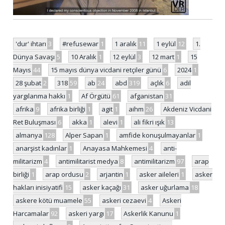
'dur' ihtarı
3
#refusewar
1
1 aralık
11
1 eylül
12
1.
Dünya Savaşı
5
10 Aralık
1
12 eylül
3
12 mart
1
15
Mayıs
44
15 mayıs dünya vicdani retçiler günü
6
2024
1
28 şubat
2
318
59
ab
24
abd
319
açlık
6
adil
yargılanma hakkı
1
Af Örgütü
61
afganistan
31
afrika
9
afrika birliği
1
agit
1
aihm
26
Akdeniz Vicdani
Ret Buluşması
6
akka
1
alevi
1
ali fikri ışık
13
almanya
128
Alper Sapan
1
amfide konuşulmayanlar
1
anarşist kadınlar
1
Anayasa Mahkemesi
4
anti-
militarizm
4
antimilitarist medya
8
antimilitarizm
97
arap
birliği
1
arap ordusu
2
arjantin
1
asker aileleri
1
asker
hakları inisiyatifi
15
asker kaçağı
31
asker uğurlama
18
askere kötü muamele
55
askeri cezaevi
4
Askeri
Harcamalar
92
askeri yargı
17
Askerlik Kanunu
1