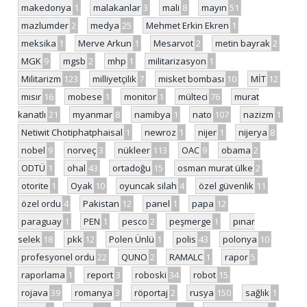
makedonya
1
malakanlar
3
mali
8
mayın
51
mazlumder
2
medya
25
Mehmet Erkin Ekren
1
meksika
1
Merve Arkun
1
Mesarvot
2
metin bayrak
2
MGK
9
mgsb
2
mhp
1
militarizasyon
1
Militarizm
123
milliyetçilik
7
misket bombası
10
MİT
12
mısır
16
mobese
1
monitor
1
mülteci
76
murat
kanatlı
21
myanmar
8
namibya
1
nato
107
nazizm
1
Netiwit Chotiphatphaisal
1
newroz
1
nijer
1
nijerya
8
nobel
9
norveç
3
nükleer
113
OAC
9
obama
2
ODTÜ
1
ohal
43
ortadoğu
15
osman murat ülke
2
otorite
1
Oyak
10
oyuncak silah
4
özel güvenlik
11
özel ordu
4
Pakistan
12
panel
1
papa
12
paraguay
1
PEN
1
pesco
2
peşmerge
1
pınar
selek
18
pkk
12
Polen Ünlü
1
polis
43
polonya
10
profesyonel ordu
22
QUNO
2
RAMALC
1
rapor
5
raporlama
1
report
3
roboski
34
robot
15
rojava
39
romanya
3
röportaj
2
rusya
150
sağlık
1