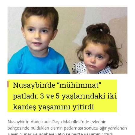
Nusaybin’de “mühimmat”
patladı: 3 ve 5 yaşlarındaki iki
kardeş yaşamını yitirdi
Nusaybin’in Abdulkadir Paşa Mahallesi’nde evlerinin
bahçesinde buldukları cismin patlaması sonucu ağır yaralanan
Havin Güneş ve ağabeyi Fatih Güneş’te yaşamını yitirdi.