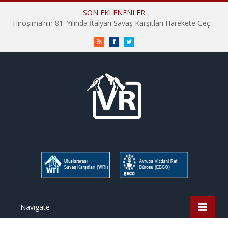
SON EKLENENLER
Hiroşima’nın 81. Yılında İtalyan Savaş Karşıtları Harekete Geçti: “Hatırlamak yeterli değil”
RSS
Facebook
Twitter
Navigate