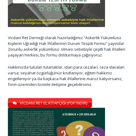
Vicdani Ret Derneği olarak hazırladığımız “Askerlik Yükümlüsü
Kişilerin Uğradığı Hak İhlallerinin Durum Tespiti Formu” yayında!
Zorunlu askerlik yükümlüsü olması sebebiyle çeşitli hak ihlalleri
yaşayan herkesi, bu formu doldurmaya çağırıyoruz.
Hakkınızda tutulan tutanaklar, idari para cezaları, ceza davaları
varsa; seyahat özgürlüğünüz kısıtlanıyor, eğitim hakkınız
engelleniyor ya da başkaca hak ihlallerine maruz kalıyorsanız,
form üzerinden bizimle iletişime geçebilirsiniz.
VİCDANİ RET EL KİTAPÇIĞI (PDF İNDİR)