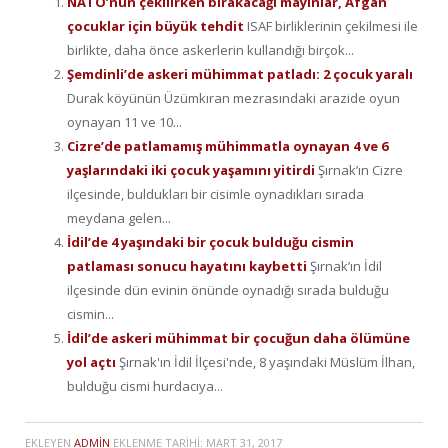
NATO’nun çekilirken bırakacağı mayınlar, Afgan
çocuklar için büyük tehdit
ISAF birliklerinin çekilmesi ile
birlikte, daha önce askerlerin kullandığı birçok...
Şemdinli’de askeri mühimmat patladı: 2 çocuk yaralı
Durak köyünün Üzümkıran mezrasındaki arazide oyun
oynayan 11 ve 10...
Cizre’de patlamamış mühimmatla oynayan 4 ve 6
yaşlarındaki iki çocuk yaşamını yitirdi
Şırnak’ın Cizre
ilçesinde, buldukları bir cisimle oynadıkları sırada
meydana gelen...
İdil’de 4 yaşındaki bir çocuk bulduğu cismin
patlaması sonucu hayatını kaybetti
Şırnak’ın İdil
ilçesinde dün evinin önünde oynadığı sırada bulduğu
cismin...
İdil’de askeri mühimmat bir çocuğun daha ölümüne
yol açtı
Şırnak'ın İdil İlçesi'nde, 8 yaşındaki Müslüm İlhan,
bulduğu cismi hurdacıya...
EKLEYEN
ADMIN
EKLENME TARIHI:
MART 31, 2017