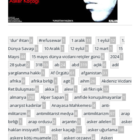
'dur' ihtarı
3
#refusewar
1
1 aralık
11
1 eylül
12
1.
Dünya Savaşı
5
10 Aralık
1
12 eylül
3
12 mart
1
15
Mayıs
44
15 mayıs dünya vicdani retçiler günü
6
2024
1
28 şubat
2
318
59
ab
24
abd
319
açlık
6
adil
yargılanma hakkı
1
Af Örgütü
61
afganistan
31
afrika
9
afrika birliği
1
agit
1
aihm
26
Akdeniz Vicdani
Ret Buluşması
6
akka
1
alevi
1
ali fikri ışık
13
almanya
128
Alper Sapan
1
amfide konuşulmayanlar
1
anarşist kadınlar
1
Anayasa Mahkemesi
4
anti-
militarizm
4
antimilitarist medya
8
antimilitarizm
97
arap
birliği
1
arap ordusu
2
arjantin
1
asker aileleri
1
asker
hakları inisiyatifi
15
asker kaçağı
31
asker uğurlama
18
askere kötü muamele
55
askeri cezaevi
4
Askeri