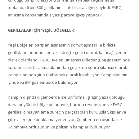
kurduğu Barış Komisyonu tarafından yapılan açıklamada
toplamda 6 bin 300 gerillanın silah bırakacağını söyledi. FARC,
anlaşma kapsamında siyasi partiye geçiş yapacak.
GERİLLALAR İÇİN ‘YEŞİL BÖLGELER’
Yeşil Bölgeler, barış anlaşmasının somutlaşması ile birlikte
gerillaların bundan sonraki süreçte geçici olarak kalacağı yerler
olarak planlandı. FARC üyeleri Birleşmiş Milletler (BM) gözetiminde
kurulan silah bırakma alanından geçtikten sonra silahsız olarak
kamp alanında girip üniformalı olarak kalabiliyor. Kamp alanının
içinde iki BM gözlemcisi de bulunuyor.
Kampın dışındaki çemberde ise üniformalı girişin yasak olduğu
daha büyük bir bölge bulunuyor, burada resepsiyon ve FARC
gerillası olmayan ama sürecin parçası olan kuruluşlar, kişiler ve
görevliler için konaklama yerleri var. Çemberin en dışında ise
Kolombiya ordusunun ve polisinin kampları bulunuyor.