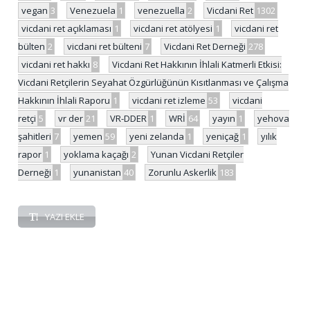
vegan
3
Venezuela
1
venezuella
2
Vicdani Ret
1302
vicdani ret açıklaması
1
vicdani ret atölyesi
1
vicdani ret
bülten
2
vicdani ret bülteni
7
Vicdani Ret Derneği
278
vicdani ret hakkı
8
Vicdani Ret Hakkının İhlali Katmerli Etkisi:
Vicdani Retçilerin Seyahat Özgürlüğünün Kısıtlanması ve Çalışma
Hakkının İhlali Raporu
1
vicdani ret izleme
53
vicdani
retçi
5
vr der
21
VR-DDER
1
WRİ
64
yayın
1
yehova
şahitleri
7
yemen
59
yeni zelanda
1
yeniçağ
1
yılık
rapor
1
yoklama kaçağı
2
Yunan Vicdani Retçiler
Derneği
1
yunanistan
40
Zorunlu Askerlik
183
YAZI EKLE