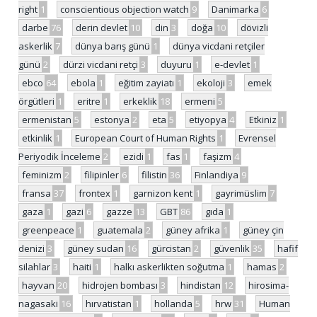
right
1
conscientious objection watch
9
Danimarka
6
darbe
76
derin devlet
10
din
3
doğa
10
dövizli
askerlik
7
dünya barış günü
1
dünya vicdani retçiler
günü
2
dürzi vicdani retçi
3
duyuru
1
e-devlet
1
ebco
64
ebola
1
eğitim zayiatı
1
ekoloji
3
emek
örgütleri
1
eritre
1
erkeklik
18
ermeni
5
ermenistan
5
estonya
2
eta
5
etiyopya
4
Etkiniz
1
etkinlik
1
European Court of Human Rights
1
Evrensel
Periyodik İnceleme
2
ezidi
1
fas
1
faşizm
4
feminizm
2
filipinler
6
filistin
36
Finlandiya
9
fransa
37
frontex
1
garnizon kent
1
gayrimüslim
7
gaza
1
gazi
6
gazze
13
GBT
86
gıda
1
greenpeace
1
guatemala
2
güney afrika
1
güney çin
denizi
3
güney sudan
16
gürcistan
2
güvenlik
35
hafif
silahlar
3
haiti
1
halkı askerlikten soğutma
1
hamas
2
hayvan
20
hidrojen bombası
3
hindistan
12
hirosima-
nagasaki
16
hırvatistan
1
hollanda
5
hrw
31
Human