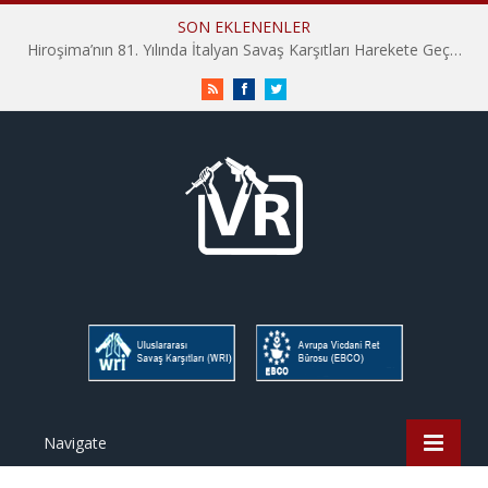
SON EKLENENLER
Hiroşima’nın 81. Yılında İtalyan Savaş Karşıtları Harekete Geçti: “Hatırlamak yeterli değil”
RSS
Facebook
Twitter
Navigate