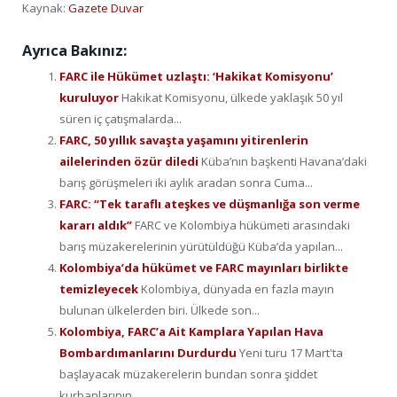
Kaynak:
Gazete Duvar
Ayrıca Bakınız:
FARC ile Hükümet uzlaştı: ‘Hakikat Komisyonu’
kuruluyor
Hakikat Komisyonu, ülkede yaklaşık 50 yıl
süren iç çatışmalarda...
FARC, 50 yıllık savaşta yaşamını yitirenlerin
ailelerinden özür diledi
Küba’nın başkenti Havana’daki
barış görüşmeleri iki aylık aradan sonra Cuma...
FARC: “Tek taraflı ateşkes ve düşmanlığa son verme
kararı aldık”
FARC ve Kolombiya hükümeti arasındaki
barış müzakerelerinin yürütüldüğü Küba’da yapılan...
Kolombiya’da hükümet ve FARC mayınları birlikte
temizleyecek
Kolombiya, dünyada en fazla mayın
bulunan ülkelerden biri. Ülkede son...
Kolombiya, FARC’a Ait Kamplara Yapılan Hava
Bombardımanlarını Durdurdu
Yeni turu 17 Mart'ta
başlayacak müzakerelerin bundan sonra şiddet
kurbanlarının...