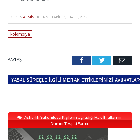
EKLEYEN
ADMIN
EKLENME TARIHI:
ŞUBAT 1, 2017
kolombiya
PAYLAŞ.
Facebook
Twitter
Emai
Askerlik Yükümlüsü Kişilerin Uğradığı Hak İhlallerinin
Durum Tespiti Formu