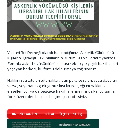
Vicdani Ret Derneği olarak hazırladığımız “Askerlik Yükümlüsü
Kişilerin Uğradığı Hak İhlallerinin Durum Tespiti Formu” yayında!
Zorunlu askerlik yükümlüsü olması sebebiyle çeşitli hak ihlalleri
yaşayan herkesi, bu formu doldurmaya çağırıyoruz.
Hakkınızda tutulan tutanaklar, idari para cezaları, ceza davaları
varsa; seyahat özgürlüğünüz kısıtlanıyor, eğitim hakkınız
engelleniyor ya da başkaca hak ihlallerine maruz kalıyorsanız,
form üzerinden bizimle iletişime geçebilirsiniz.
VİCDANİ RET EL KİTAPÇIĞI (PDF İNDİR)