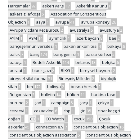
Harcamalar
92
askeri yargı
17
Askerlik Kanunu
1
askersiz lefkoşa
5
Association for Conscientious
Objection
1
asya
1
avrupa
41
avrupa konseyi
26
Avrupa Vicdani Ret Bürosu
2
avustralya
5
avusturya
2
AYİM
1
AYM
14
ayrımcılık
1
azerbaycan
8
bae
2
bahçeşehir üniversitesi
1
bakanlar komitesi
4
bakaya
8
baltık
7
barış
174
barış gemisi
1
basra körfezi
5
batoça
1
Bedelli Askerlik
114
belarus
13
belçika
6
beraat
1
biber gazı
8
BİKG
1
bireysel başvuru
2
bireysel silahlanma
71
Birleşmiş Milletler
2
biyolojik
silah
1
bm
172
bolivya
2
bosna hersek
2
Bulgaristan
3
bulletin
14
bülten
11
burkina faso
1
burundi
2
çad
1
campaign
5
çarşı
1
çekya
1
cezaevi
1
cezaevleri
6
chp
1
çin
35
çınar koçgiri
doğan
3
CO
1
CO Watch
2
çocuk
150
Çocuk
askerler
45
connection e.V
7
conscientious objection
16
conscientious objection association
5
conscientious objection