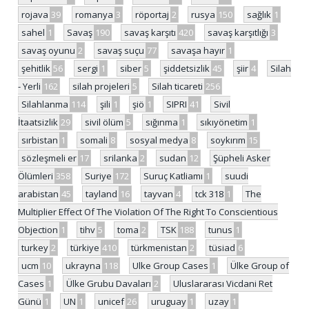
rojava
39
romanya
3
röportaj
2
rusya
150
sağlık
1
sahel
1
Savaş
190
savaş karşıtı
420
savaş karşıtlığı
3
savaş oyunu
2
savaş suçu
77
savaşa hayır
1
şehitlik
56
sergi
1
siber
5
şiddetsizlik
45
şiir
4
Silah
- Yerli
162
silah projeleri
5
Silah ticareti
256
Silahlanma
114
şili
1
şiö
1
SIPRI
41
Sivil
İtaatsizlik
29
sivil ölüm
5
sığınma
1
sıkıyönetim
1
sırbistan
1
somali
8
sosyal medya
8
soykırım
15
sözleşmeli er
17
srilanka
2
sudan
12
Şüpheli Asker
Ölümleri
358
Suriye
172
Suruç Katliamı
1
suudi
arabistan
45
tayland
16
tayvan
4
tck 318
1
The
Multiplier Effect Of The Violation Of The Right To Conscientious
Objection
1
tihv
5
toma
2
TSK
188
tunus
1
turkey
2
türkiye
410
türkmenistan
2
tüsiad
6
ucm
10
ukrayna
118
Ulke Group Cases
1
Ülke Group of
Cases
1
Ülke Grubu Davaları
2
Uluslararası Vicdani Ret
Günü
1
UN
1
unicef
26
uruguay
1
uzay
1