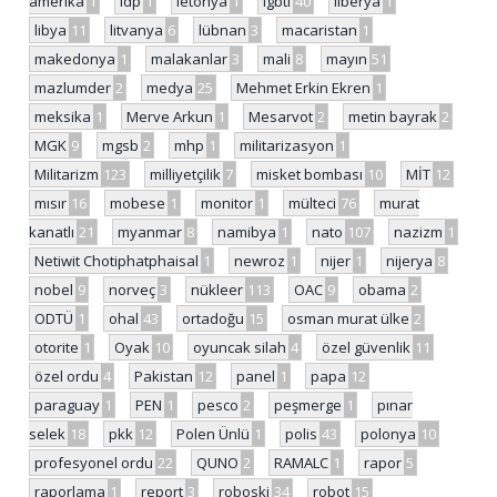
amerika
1
ldp
1
letonya
1
lgbti
40
liberya
1
libya
11
litvanya
6
lübnan
3
macaristan
1
makedonya
1
malakanlar
3
mali
8
mayın
51
mazlumder
2
medya
25
Mehmet Erkin Ekren
1
meksika
1
Merve Arkun
1
Mesarvot
2
metin bayrak
2
MGK
9
mgsb
2
mhp
1
militarizasyon
1
Militarizm
123
milliyetçilik
7
misket bombası
10
MİT
12
mısır
16
mobese
1
monitor
1
mülteci
76
murat
kanatlı
21
myanmar
8
namibya
1
nato
107
nazizm
1
Netiwit Chotiphatphaisal
1
newroz
1
nijer
1
nijerya
8
nobel
9
norveç
3
nükleer
113
OAC
9
obama
2
ODTÜ
1
ohal
43
ortadoğu
15
osman murat ülke
2
otorite
1
Oyak
10
oyuncak silah
4
özel güvenlik
11
özel ordu
4
Pakistan
12
panel
1
papa
12
paraguay
1
PEN
1
pesco
2
peşmerge
1
pınar
selek
18
pkk
12
Polen Ünlü
1
polis
43
polonya
10
profesyonel ordu
22
QUNO
2
RAMALC
1
rapor
5
raporlama
1
report
3
roboski
34
robot
15