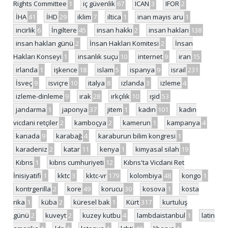
Rights Committee
1
iç güvenlik
67
ICAN
3
IFOR
2
İHA
41
İHD
29
iklim
7
iltica
1
inan mayıs aru
1
incirlik
6
İngiltere
45
insan hakkı
2
insan hakları
138
insan hakları günü
2
İnsan Hakları Komitesi
2
İnsan
Hakları Konseyi
1
insanlık suçu
10
internet
9
iran
15
irlanda
1
işkence
18
islam
5
ispanya
9
israil
231
İsveç
9
isviçre
10
italya
8
izlanda
3
izleme
4
izleme-dinleme
9
ırak
28
ırkçılık
10
ışid
53
jandarma
1
japonya
37
jitem
1
kadın
101
kadın
vicdani retçiler
2
kamboçya
2
kamerun
1
kampanya
4
kanada
9
karabağ
4
karaburun bilim kongresi
1
karadeniz
2
katar
11
kenya
1
kimyasal silah
19
Kıbrıs
1
kıbrıs cumhuriyeti
12
Kıbrıs'ta Vicdani Ret
İnisiyatifi
1
kktc
3
kktc-vr
179
kolombiya
48
kongo
1
kontrgerilla
2
kore
49
korucu
30
kosova
1
kosta
rika
1
küba
2
küresel bak
1
Kürt
317
kurtuluş
günü
2
kuveyt
2
kuzey kutbu
4
lambdaistanbul
1
latin