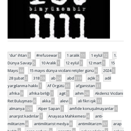
'dur' ihtarı
3
#refusewar
1
1 aralık
11
1 eylül
12
1.
Dünya Savaşı
5
10 Aralık
1
12 eylül
3
12 mart
1
15
Mayıs
44
15 mayıs dünya vicdani retçiler günü
6
2024
1
28 şubat
2
318
59
ab
24
abd
319
açlık
6
adil
yargılanma hakkı
1
Af Örgütü
61
afganistan
31
afrika
9
afrika birliği
1
agit
1
aihm
26
Akdeniz Vicdani
Ret Buluşması
6
akka
1
alevi
1
ali fikri ışık
13
almanya
128
Alper Sapan
1
amfide konuşulmayanlar
1
anarşist kadınlar
1
Anayasa Mahkemesi
4
anti-
militarizm
4
antimilitarist medya
8
antimilitarizm
97
arap