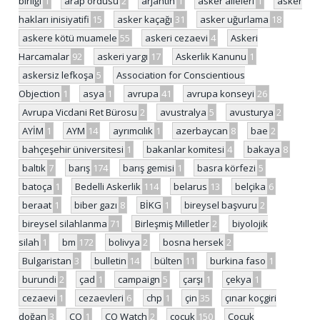
birliği
1
arap ordusu
2
arjantin
1
asker aileleri
1
asker
hakları inisiyatifi
15
asker kaçağı
31
asker uğurlama
18
askere kötü muamele
55
askeri cezaevi
4
Askeri
Harcamalar
92
askeri yargı
17
Askerlik Kanunu
1
askersiz lefkoşa
5
Association for Conscientious
Objection
1
asya
1
avrupa
41
avrupa konseyi
26
Avrupa Vicdani Ret Bürosu
2
avustralya
5
avusturya
2
AYİM
1
AYM
14
ayrımcılık
1
azerbaycan
8
bae
2
bahçeşehir üniversitesi
1
bakanlar komitesi
4
bakaya
8
baltık
7
barış
174
barış gemisi
1
basra körfezi
5
batoça
1
Bedelli Askerlik
114
belarus
13
belçika
6
beraat
1
biber gazı
8
BİKG
1
bireysel başvuru
2
bireysel silahlanma
71
Birleşmiş Milletler
2
biyolojik
silah
1
bm
172
bolivya
2
bosna hersek
2
Bulgaristan
3
bulletin
14
bülten
11
burkina faso
1
burundi
2
çad
1
campaign
5
çarşı
1
çekya
1
cezaevi
1
cezaevleri
6
chp
1
çin
35
çınar koçgiri
doğan
3
CO
1
CO Watch
2
çocuk
150
Çocuk