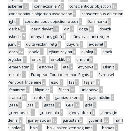
askerler
45
connection e.V
7
conscientious objection
16
conscientious objection association
5
conscientious objection
right
1
conscientious objection watch
9
Danimarka
6
darbe
76
derin devlet
10
din
3
doğa
10
dövizli
askerlik
7
dünya barış günü
1
dünya vicdani retçiler
günü
2
dürzi vicdani retçi
3
duyuru
1
e-devlet
1
ebco
64
ebola
1
eğitim zayiatı
1
ekoloji
3
emek
örgütleri
1
eritre
1
erkeklik
18
ermeni
5
ermenistan
5
estonya
2
eta
5
etiyopya
4
Etkiniz
1
etkinlik
1
European Court of Human Rights
1
Evrensel
Periyodik İnceleme
2
ezidi
1
fas
1
faşizm
4
feminizm
2
filipinler
6
filistin
36
Finlandiya
9
fransa
37
frontex
1
garnizon kent
1
gayrimüslim
7
gaza
1
gazi
6
gazze
13
GBT
86
gıda
1
greenpeace
1
guatemala
2
güney afrika
1
güney çin
denizi
3
güney sudan
16
gürcistan
2
güvenlik
35
hafif
silahlar
3
haiti
1
halkı askerlikten soğutma
1
hamas
2