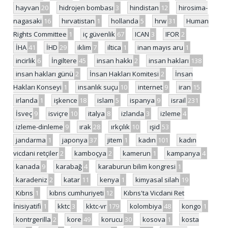
hayvan
20
hidrojen bombası
3
hindistan
12
hirosima-
nagasaki
16
hırvatistan
1
hollanda
5
hrw
31
Human
Rights Committee
1
iç güvenlik
67
ICAN
3
IFOR
2
İHA
41
İHD
29
iklim
7
iltica
1
inan mayıs aru
1
incirlik
6
İngiltere
45
insan hakkı
2
insan hakları
138
insan hakları günü
2
İnsan Hakları Komitesi
2
İnsan
Hakları Konseyi
1
insanlık suçu
10
internet
9
iran
15
irlanda
1
işkence
18
islam
5
ispanya
9
israil
231
İsveç
9
isviçre
10
italya
8
izlanda
3
izleme
4
izleme-dinleme
9
ırak
28
ırkçılık
10
ışid
53
jandarma
1
japonya
37
jitem
1
kadın
101
kadın
vicdani retçiler
2
kamboçya
2
kamerun
1
kampanya
4
kanada
9
karabağ
4
karaburun bilim kongresi
1
karadeniz
2
katar
11
kenya
1
kimyasal silah
19
Kıbrıs
1
kıbrıs cumhuriyeti
12
Kıbrıs'ta Vicdani Ret
İnisiyatifi
1
kktc
3
kktc-vr
179
kolombiya
48
kongo
1
kontrgerilla
2
kore
49
korucu
30
kosova
1
kosta