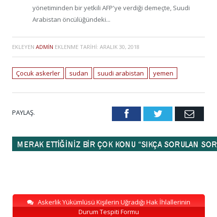
yönetiminden bir yetkili AFP'ye verdiği demeçte, Suudi
Arabistan öncülüğündeki...
EKLEYEN
ADMIN
EKLENME TARIHI:
ARALIK 30, 2018
Çocuk askerler
sudan
suudi arabistan
yemen
PAYLAŞ.
Facebook
Twitter
Emai
Askerlik Yükümlüsü Kişilerin Uğradığı Hak İhlallerinin
Durum Tespiti Formu