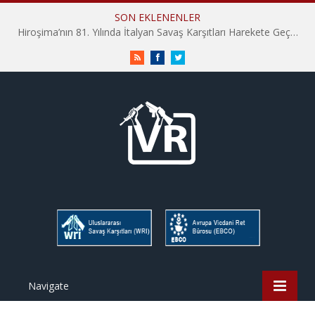
SON EKLENENLER
Hiroşima’nın 81. Yılında İtalyan Savaş Karşıtları Harekete Geçti: “Hatırlamak yeterli değil”
RSS
Facebook
Twitter
Navigate