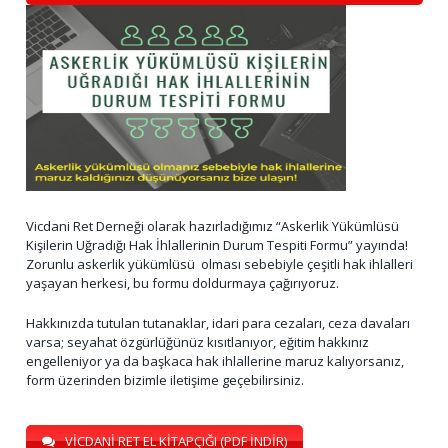
Vicdani Ret Derneği olarak hazırladığımız “Askerlik Yükümlüsü
Kişilerin Uğradığı Hak İhlallerinin Durum Tespiti Formu” yayında!
Zorunlu askerlik yükümlüsü olması sebebiyle çeşitli hak ihlalleri
yaşayan herkesi, bu formu doldurmaya çağırıyoruz.
Hakkınızda tutulan tutanaklar, idari para cezaları, ceza davaları
varsa; seyahat özgürlüğünüz kısıtlanıyor, eğitim hakkınız
engelleniyor ya da başkaca hak ihlallerine maruz kalıyorsanız,
form üzerinden bizimle iletişime geçebilirsiniz.
VİCDANİ RET EL KİTAPÇIĞI (PDF İNDİR)