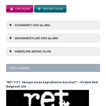
ÜYE OLUN
DESTEK OLUN
VİCDANİRET.ORG'da ARA
SAVASKARSİTLARİ.ORG'da ARA
HABERLERE ABONE OLUN
VIDEOLARIMIZ
“RET 1111: Savaşın insan kaynaklarını kurutun!” – Vicdani Red
Belgeseli izle