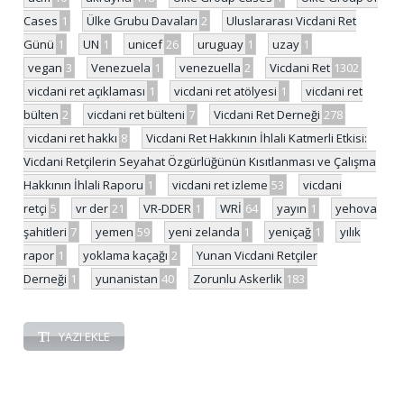
Cases
1
Ülke Grubu Davaları
2
Uluslararası Vicdani Ret
Günü
1
UN
1
unicef
26
uruguay
1
uzay
1
vegan
3
Venezuela
1
venezuella
2
Vicdani Ret
1302
vicdani ret açıklaması
1
vicdani ret atölyesi
1
vicdani ret
bülten
2
vicdani ret bülteni
7
Vicdani Ret Derneği
278
vicdani ret hakkı
8
Vicdani Ret Hakkının İhlali Katmerli Etkisi:
Vicdani Retçilerin Seyahat Özgürlüğünün Kısıtlanması ve Çalışma
Hakkının İhlali Raporu
1
vicdani ret izleme
53
vicdani
retçi
5
vr der
21
VR-DDER
1
WRİ
64
yayın
1
yehova
şahitleri
7
yemen
59
yeni zelanda
1
yeniçağ
1
yılık
rapor
1
yoklama kaçağı
2
Yunan Vicdani Retçiler
Derneği
1
yunanistan
40
Zorunlu Askerlik
183
YAZI EKLE