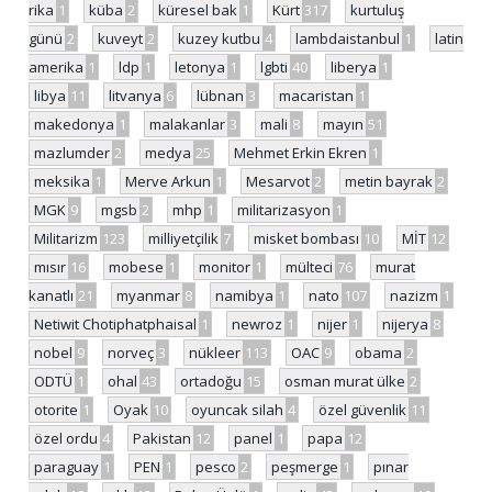
rika
1
küba
2
küresel bak
1
Kürt
317
kurtuluş
günü
2
kuveyt
2
kuzey kutbu
4
lambdaistanbul
1
latin
amerika
1
ldp
1
letonya
1
lgbti
40
liberya
1
libya
11
litvanya
6
lübnan
3
macaristan
1
makedonya
1
malakanlar
3
mali
8
mayın
51
mazlumder
2
medya
25
Mehmet Erkin Ekren
1
meksika
1
Merve Arkun
1
Mesarvot
2
metin bayrak
2
MGK
9
mgsb
2
mhp
1
militarizasyon
1
Militarizm
123
milliyetçilik
7
misket bombası
10
MİT
12
mısır
16
mobese
1
monitor
1
mülteci
76
murat
kanatlı
21
myanmar
8
namibya
1
nato
107
nazizm
1
Netiwit Chotiphatphaisal
1
newroz
1
nijer
1
nijerya
8
nobel
9
norveç
3
nükleer
113
OAC
9
obama
2
ODTÜ
1
ohal
43
ortadoğu
15
osman murat ülke
2
otorite
1
Oyak
10
oyuncak silah
4
özel güvenlik
11
özel ordu
4
Pakistan
12
panel
1
papa
12
paraguay
1
PEN
1
pesco
2
peşmerge
1
pınar