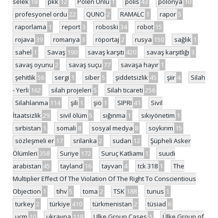
selek
18
pkk
12
Polen Ünlü
1
polis
43
polonya
10
profesyonel ordu
22
QUNO
2
RAMALC
1
rapor
5
raporlama
1
report
3
roboski
34
robot
15
rojava
39
romanya
3
röportaj
2
rusya
150
sağlık
1
sahel
1
Savaş
190
savaş karşıtı
420
savaş karşıtlığı
3
savaş oyunu
2
savaş suçu
77
savaşa hayır
1
şehitlik
56
sergi
1
siber
5
şiddetsizlik
45
şiir
4
Silah
- Yerli
162
silah projeleri
5
Silah ticareti
256
Silahlanma
114
şili
1
şiö
1
SIPRI
41
Sivil
İtaatsizlik
29
sivil ölüm
5
sığınma
1
sıkıyönetim
1
sırbistan
1
somali
8
sosyal medya
8
soykırım
15
sözleşmeli er
17
srilanka
2
sudan
12
Şüpheli Asker
Ölümleri
358
Suriye
172
Suruç Katliamı
1
suudi
arabistan
45
tayland
16
tayvan
4
tck 318
1
The
Multiplier Effect Of The Violation Of The Right To Conscientious
Objection
1
tihv
5
toma
2
TSK
188
tunus
1
turkey
2
türkiye
410
türkmenistan
2
tüsiad
6
ucm
10
ukrayna
118
Ulke Group Cases
1
Ülke Group of