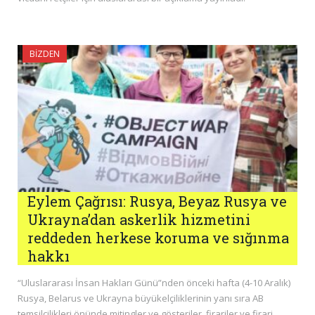
BIZDEN
Eylem Çağrısı: Rusya, Beyaz Rusya ve
Ukrayna’dan askerlik hizmetini
reddeden herkese koruma ve sığınma
hakkı
“Uluslararası İnsan Hakları Günü”nden önceki hafta (4-10 Aralık)
Rusya, Belarus ve Ukrayna büyükelçiliklerinin yanı sıra AB
temsilcilikleri önünde mitingler ve gösteriler, firariler ve firari