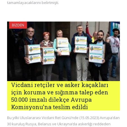
tamamlayacaklarını belirtmişti.
BIZDEN
Vicdani retçiler ve asker kaçakları
için koruma ve sığınma talep eden
50.000 imzalı dilekçe Avrupa
Komisyonu’na teslim edildi
Bu yılki Uluslararası Vicdani Ret Günü’nde (15.05.2023) Avrupa’dan
30 kuruluş Rusya, Belarus ve Ukrayna’da askerliği reddeden