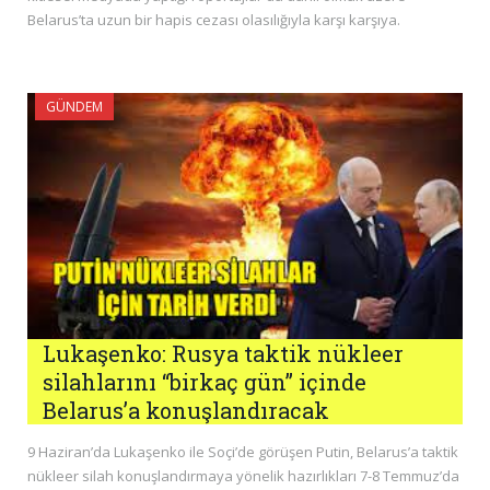
Belarus’ta uzun bir hapis cezası olasılığıyla karşı karşıya.
GÜNDEM
Lukaşenko: Rusya taktik nükleer
silahlarını “birkaç gün” içinde
Belarus’a konuşlandıracak
9 Haziran’da Lukaşenko ile Soçi’de görüşen Putin, Belarus’a taktik
nükleer silah konuşlandırmaya yönelik hazırlıkları 7-8 Temmuz’da