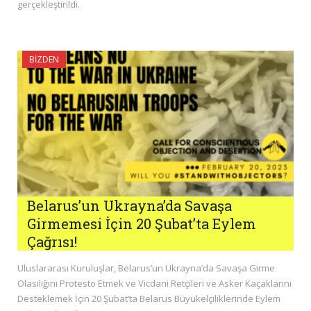
gerçekleştirildi.
BIZDEN
Belarus’un Ukrayna’da Savaşa
Girmemesi İçin 20 Şubat’ta Eylem
Çağrısı!
Uluslararası Kuruluşlar, Belarus’un Ukrayna’da Savaşa Girme
Olasılığını Protesto Etmek ve Vicdani Retçileri ve Asker Kaçaklarını
Desteklemek İçin 20 Şubat’ta Belarus Büyükelçiliklerinde Eylem