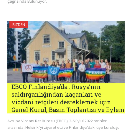
Çağrısında Bulunuyor.
BIZDEN
EBCO Finlandiya’da : Rusya’nın
saldırganlığından kaçanları ve
vicdani retçileri desteklemek için
Genel Kurul, Basın Toplantısı ve Eylem
Avrupa Vicdani Ret Bürosu (EBCO), 2-6 Eylül 2022 tarihleri
arasında, Helsinki’yi ziyaret etti ve Finlandiya’daki üye kuruluşu