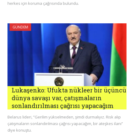
herkes için koruma çağrısında bulundu.
GÜNDEM
Lukaşenko: Ufukta nükleer bir üçüncü
dünya savaşı var, çatışmaların
sonlandırılması çağrısı yapacağım
Belarus lideri, ”Gerilim yükselmeden, şimdi durmalıyız. Risk alıp
çatışmaların sonlandırılması çağrısı yapacağım, bir ateşkes ilanı”
diye konuştu.