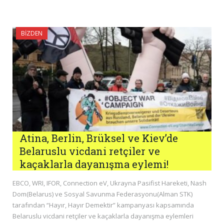
BIZDEN
Atina, Berlin, Brüksel ve Kiev’de
Belaruslu vicdani retçiler ve
kaçaklarla dayanışma eylemi!
EBCO, WRI, IFOR, Connection eV, Ukrayna Pasifist Hareketi, Nash
Dom(Belarus) ve Sosyal Savunma Federasyonu(Alman STK)
tarafından “Hayır, Hayır Demektir” kampanyası kapsamında
Belaruslu vicdani retçiler ve kaçaklarla dayanışma eylemleri