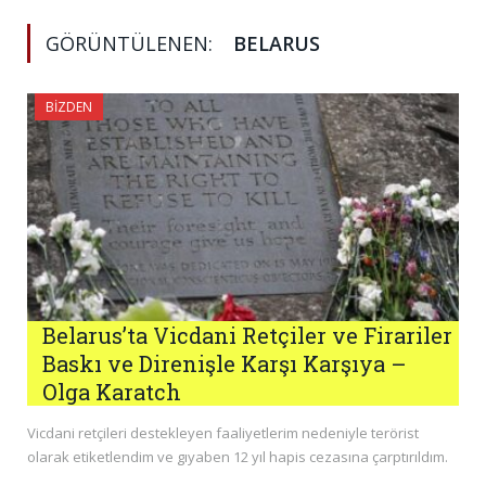
GÖRÜNTÜLENEN:
BELARUS
BIZDEN
Belarus’ta Vicdani Retçiler ve Firariler
Baskı ve Direnişle Karşı Karşıya –
Olga Karatch
Vicdani retçileri destekleyen faaliyetlerim nedeniyle terörist
olarak etiketlendim ve gıyaben 12 yıl hapis cezasına çarptırıldım.