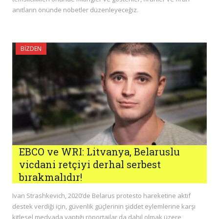
anıtların önünde nöbetler düzenleyeceğiz.
BIZDEN
EBCO ve WRI: Litvanya, Belaruslu
vicdani retçiyi derhal serbest
bırakmalıdır!
Ivan Strashkevich, 2020’de Belarus protesto hareketine aktif
destek verdiği için, güvenlik güçlerinin şiddet eylemlerine karşı
kitlesel medyada yaptığı röportajlar da dahil olmak üzere