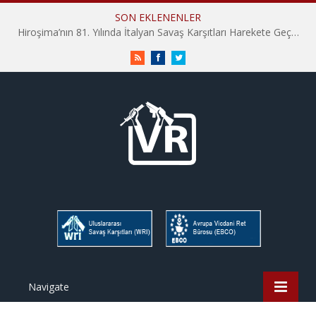
SON EKLENENLER
Hiroşima’nın 81. Yılında İtalyan Savaş Karşıtları Harekete Geçti: “Hatırlamak yeterli değil”
RSS
Facebook
Twitter
Navigate