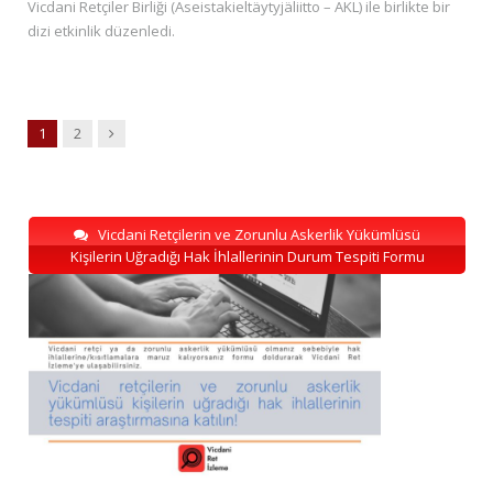
Vicdani Retçiler Birliği (Aseistakieltäytyjäliitto – AKL) ile birlikte bir
dizi etkinlik düzenledi.
Next
1
2
Vicdani Retçilerin ve Zorunlu Askerlik Yükümlüsü
Kişilerin Uğradığı Hak İhlallerinin Durum Tespiti Formu