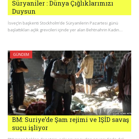
Süryaniler : Dünya Çığlıklarımızı
Duysun
İsveç’in başkenti Stockholm’de Süryanilerin Pazartesi günü
başlattıkları açlık grevcileri içinde yer alan Behtnahrin Kadın…
GÜNDEM
BM: Suriye’de Şam rejimi ve IŞİD savaş
suçu işliyor