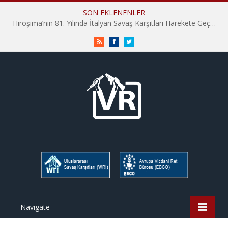
SON EKLENENLER
Hiroşima’nın 81. Yılında İtalyan Savaş Karşıtları Harekete Geçti: “Hatırlamak yeterli değil”
RSS
Facebook
Twitter
Navigate