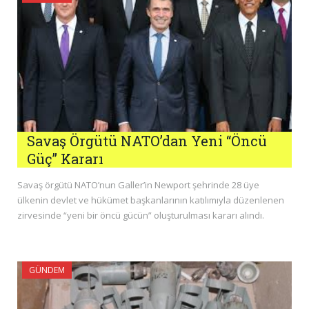
Savaş Örgütü NATO’dan Yeni “Öncü
Güç” Kararı
Savaş örgütü NATO’nun Galler’in Newport şehrinde 28 üye
ülkenin devlet ve hükümet başkanlarının katılımıyla düzenlenen
zirvesinde “yeni bir öncü gücün” oluşturulması kararı alındı.
GÜNDEM