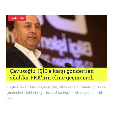
GÜNDEM
Çavuşoğlu: IŞİD’e karşı gönderilen
silahlar PKK’nın eline geçmemeli
Dışişleri Bakanı Mevlüt Çavuşoğlu, IŞİD’e karış mücadele için Irak’a
gönderilen silahlarla ilgili “Bu silahlar PKK’nın eline geçmemelidir”
dedi