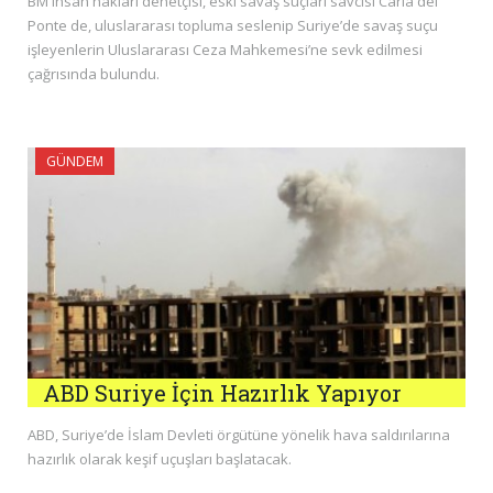
BM insan hakları denetçisi, eski savaş suçları savcısı Carla del
Ponte de, uluslararası topluma seslenip Suriye’de savaş suçu
işleyenlerin Uluslararası Ceza Mahkemesi’ne sevk edilmesi
çağrısında bulundu.
GÜNDEM
ABD Suriye İçin Hazırlık Yapıyor
ABD, Suriye’de İslam Devleti örgütüne yönelik hava saldırılarına
hazırlık olarak keşif uçuşları başlatacak.