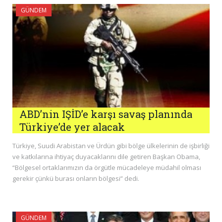
GÜNDEM
ABD’nin IŞİD’e karşı savaş planında
Türkiye’de yer alacak
Türkiye, Suudi Arabistan ve Ürdün gibi bölge ülkelerinin de işbirliği
ve katkılarına ihtiyaç duyacaklarını dile getiren Başkan Obama,
“Bölgesel ortaklarımızın da örgütle mücadeleye müdahil olması
gerekir çünkü burası onların bölgesi” dedi.
GÜNDEM