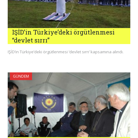
IŞİD’in Türkiye’deki örgütlenmesi
“devlet sırrı”
IŞİD’in Türkiye’deki örgütlenmesi ‘devlet sırrı’ kapsamına alındı.
GÜNDEM