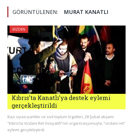
GÖRÜNTÜLENEN:
MURAT KANATLI
BIZDEN
Kıbrıs’ta Kanatlı’ya destek eylemi
gerçekleştirildi
Bazı siyasi partiler ve sivil toplum örgütleri, 28 Şubat akşamı
“Kıbrıs’ta Vicdani Ret İnisiyatifi”nin organizasyonuyla, “vicdani ret”
eylemi gerçekleştirdi.