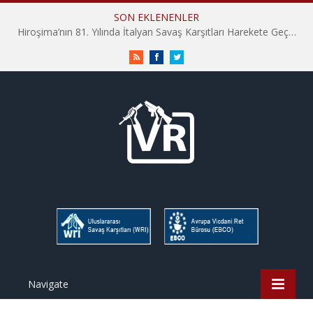
SON EKLENENLER
Hiroşima’nın 81. Yılında İtalyan Savaş Karşıtları Harekete Geçti: “Hatırlamak yeterli değil”
RSS
Facebook
Twitter
Navigate