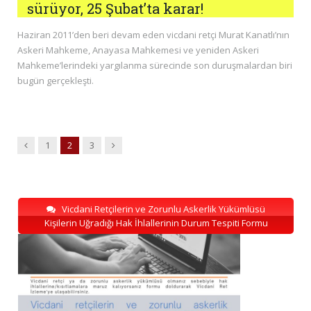
sürüyor, 25 Şubat’ta karar!
Haziran 2011’den beri devam eden vicdani retçi Murat Kanatlı’nın
Askeri Mahkeme, Anayasa Mahkemesi ve yeniden Askeri
Mahkeme’lerindeki yargılanma sürecinde son duruşmalardan biri
bugün gerçekleşti.
Previous
Next
1
2
3
Vicdani Retçilerin ve Zorunlu Askerlik Yükümlüsü
Kişilerin Uğradığı Hak İhlallerinin Durum Tespiti Formu