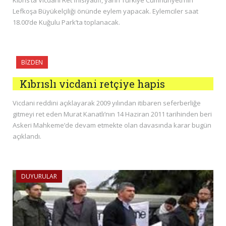
Lefkoşa Büyükelçiliği önünde eylem yapacak. Eylemciler saat
18.00’de Kuğulu Park’ta toplanacak.
BIZDEN
Kıbrıslı vicdani retçiye hapis
Vicdani reddini açıklayarak 2009 yılından itibaren seferberliğe
gitmeyi ret eden Murat Kanatlı’nın 14 Haziran 2011 tarihinden beri
Askeri Mahkeme’de devam etmekte olan davasında karar bugün
açıklandı.
DUYURULAR