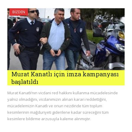
BIZDEN
Murat Kanatlı için imza kampanyası
başlatıldı
Murat Kanatlı’nın vicdani red hakkını kullanma mücadelesinde
yalnız olmadığını, vicdanımızın alınan kararı reddettiğini,
mücadelemizin Kanatlı ve onun nezdinde tüm toplum
kesimlerinin mağduriyeti giderilene kadar süreceğini tüm
kesimlere bildirme arzusuyla kaleme alınmıştır.