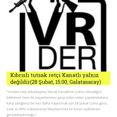
Kıbrıslı tutsak retçi Kanatlı yalnız
değildir(28 Şubat, 15.00, Galatasaray)
“Vicdani retçi arkadaşımız Murat Kanatlı’nın yalnız olmadığını
belirtmek hem de yaşamlarımızı gasp eden miiter yapılanmalara
karşı çıktığımızı bir kez daha haykırmak için 28 Şubat Cuma günü
saat 15.00’te Galatasaray Meydanı’nda bir basın açıklaması
gerçekleştireceğiz.”