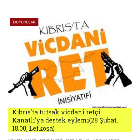
DUYURULAR
Kıbrıs’ta tutsak vicdani retçi
Kanatlı’ya destek eylemi(28 Şubat,
18.00, Lefkoşa)
Kıbrıs’ta Vicdani Ret İnisiyatifi, yarın Türkiye Cumhuriyeti’nin