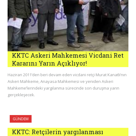
KKTC Askeri Mahkemesi Vicdani Ret
Kararını Yarın Açıklıyor!
Haziran 2011’den beri devam eden vicdani retçi Murat Kanatlı’nın
Askeri Mahkeme, Anayasa Mahkemesi ve yeniden Askeri
Mahkeme’lerindeki yargılanma sürecinde son duruşma yarın
gerçekleşecek.
GÜNDEM
KKTC: Retçilerin yargılanması