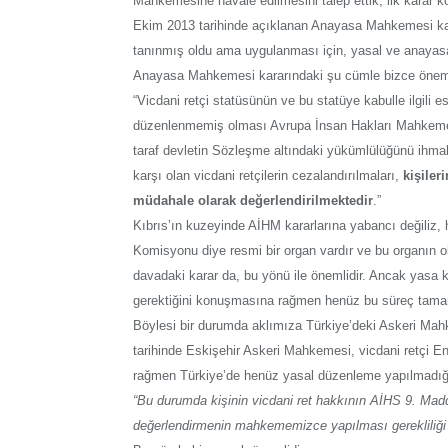
Mahkemesine havale edilmesini talep ettik, ilk karar
Ekim 2013 tarihinde açıklanan Anayasa Mahkemesi kararı
tanınmış oldu ama uygulanması için, yasal ve anaya
Anayasa Mahkemesi kararındaki şu cümle bizce öneml
“Vicdani retçi statüsünün ve bu statüye kabulle ilgili
düzenlenmemiş olması Avrupa İnsan Hakları Mahkemesi
taraf devletin Sözleşme altındaki yükümlülüğünü ihmal
karşı olan vicdani retçilerin cezalandırılmaları,
kişiler
müdahale olarak değerlendirilmektedir
.”
Kıbrıs’ın kuzeyinde AİHM kararlarına yabancı değiliz,
Komisyonu diye resmi bir organ vardır ve bu organın
davadaki karar da, bu yönü ile önemlidir. Ancak yasa k
gerektiğini konuşmasına rağmen henüz bu süreç tam
Böylesi bir durumda aklımıza Türkiye’deki Askeri Ma
tarihinde Eskişehir Askeri Mahkemesi, vicdani retçi En
rağmen Türkiye’de henüz yasal düzenleme yapılmadığını
“Bu durumda kişinin vicdani ret hakkının AİHS 9. M
değerlendirmenin mahkememizce yapılması gerekliliği