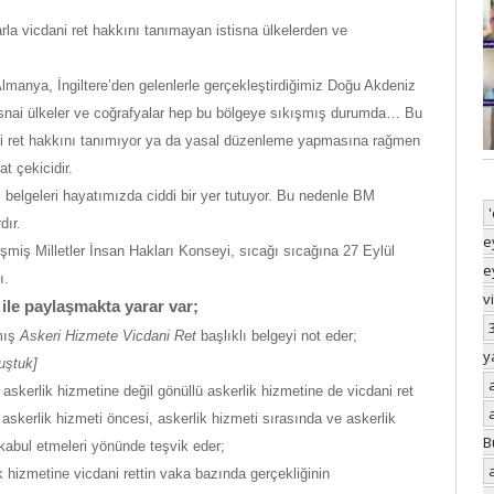
la vicdani ret hakkını tanımayan istisna ülkelerden ve
, Almanya, İngiltere’den gelenlerle gerçekleştirdiğimiz Doğu Akdeniz
stisnai ülkeler ve coğrafyalar hep bu bölgeye sıkışmış durumda… Bu
ni ret hakkını tanımıyor ya da yasal düzenleme yapmasına rağmen
t çekicidir.
 belgeleri hayatımızda ciddi bir yer tutuyor. Bu nedenle BM
dır.
e
leşmiş Milletler İnsan Hakları Konseyi, sıcağı sıcağına 27 Eylül
e
ı.
v
le paylaşmakta yarar var;
mış
Askeri Hizmete Vicdani Ret
başlıklı
belgeyi not eder;
y
uştuk]
askerlik hizmetine değil gönüllü askerlik hizmetine de vicdani ret
askerlik hizmeti öncesi, askerlik hizmeti sırasında ve askerlik
B
kabul etmeleri yönünde teşvik eder;
 hizmetine vicdani rettin vaka bazında gerçekliğinin