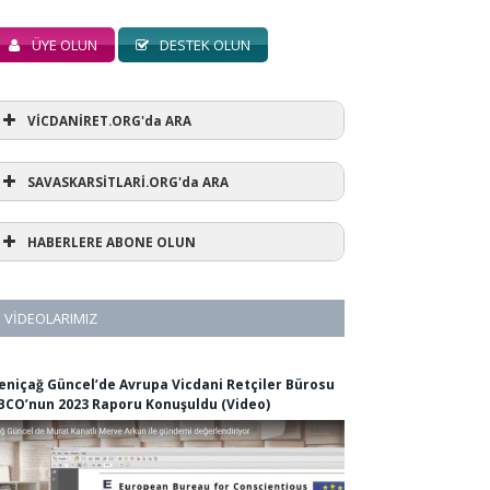
ÜYE OLUN
DESTEK OLUN
VİCDANİRET.ORG'da ARA
SAVASKARSİTLARİ.ORG'da ARA
HABERLERE ABONE OLUN
VIDEOLARIMIZ
eniçağ Güncel’de Avrupa Vicdani Retçiler Bürosu
BCO’nun 2023 Raporu Konuşuldu (Video)