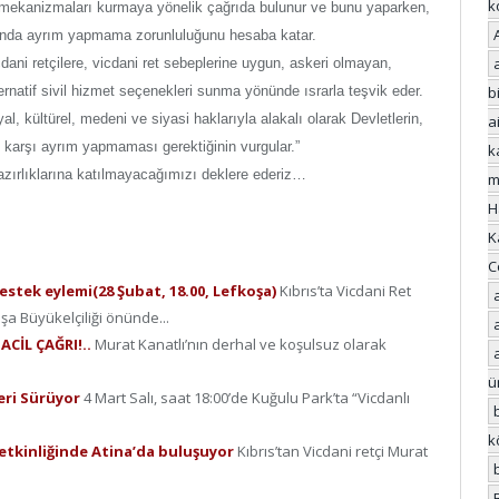
k
me mekanizmaları kurmaya yönelik çağrıda bulunur ve bunu yaparken,
arasında ayrım yapmama zorunluluğunu hesaba katar.
cdani retçilere, vicdani ret sebeplerine uygun, askeri olmayan,
bi
ernatif sivil hizmet seçenekleri sunma yönünde ısrarla teşvik eder.
al, kültürel, medeni ve siyasi haklarıyla alakalı olarak Devletlerin,
a
e karşı ayrım yapmaması gerektiğinin vurgular.”
k
azırlıklarına katılmayacağımızı deklere ederiz…
m
H
K
C
destek eylemi(28 Şubat, 18.00, Lefkoşa)
Kıbrıs’ta Vicdani Ret
oşa Büyükelçiliği önünde...
ACİL ÇAĞRI!..
Murat Kanatlı’nın derhal ve koşulsuz olarak
ü
leri Sürüyor
4 Mart Salı, saat 18:00’de Kuğulu Park’ta “Vicdanlı
k
 etkinliğinde Atina’da buluşuyor
Kıbrıs’tan Vicdani retçi Murat