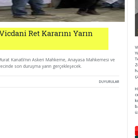
icdani Ret Kararını Yarın
V
Y
T
 Murat Kanatlı’nın Askeri Mahkeme, Anayasa Mahkemesi ve
Z
recinde son duruşma yarın gerçekleşecek.
h
ç
DUYURULAR
H
c
k
b
ü