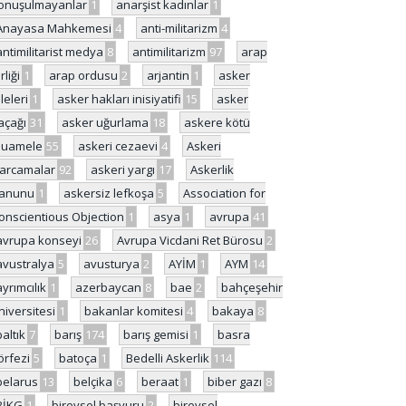
onuşulmayanlar
1
anarşist kadınlar
1
Anayasa Mahkemesi
4
anti-militarizm
4
antimilitarist medya
8
antimilitarizm
97
arap
rliği
1
arap ordusu
2
arjantin
1
asker
ileleri
1
asker hakları inisiyatifi
15
asker
açağı
31
asker uğurlama
18
askere kötü
uamele
55
askeri cezaevi
4
Askeri
arcamalar
92
askeri yargı
17
Askerlik
anunu
1
askersiz lefkoşa
5
Association for
onscientious Objection
1
asya
1
avrupa
41
avrupa konseyi
26
Avrupa Vicdani Ret Bürosu
2
avustralya
5
avusturya
2
AYİM
1
AYM
14
ayrımcılık
1
azerbaycan
8
bae
2
bahçeşehir
niversitesi
1
bakanlar komitesi
4
bakaya
8
baltık
7
barış
174
barış gemisi
1
basra
örfezi
5
batoça
1
Bedelli Askerlik
114
belarus
13
belçika
6
beraat
1
biber gazı
8
BİKG
1
bireysel başvuru
2
bireysel