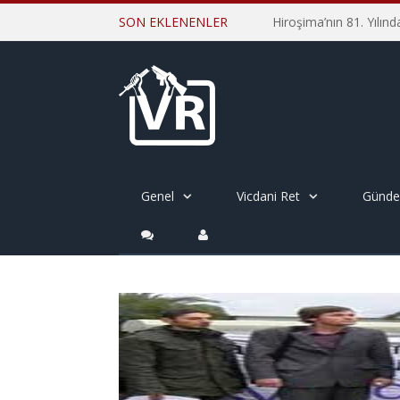
SON EKLENENLER
Genel
Vicdani Ret
Günd