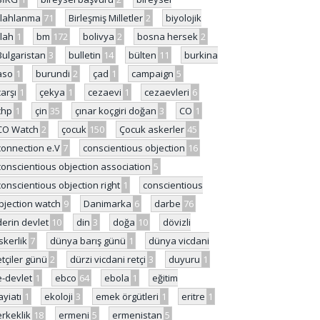
ilahlanma
71
Birleşmiş Milletler
2
biyolojik
ilah
1
bm
172
bolivya
2
bosna hersek
2
Bulgaristan
3
bulletin
14
bülten
11
burkina
aso
1
burundi
2
çad
1
campaign
5
çarşı
1
çekya
1
cezaevi
1
cezaevleri
6
chp
1
çin
35
çınar koçgiri doğan
3
CO
1
CO Watch
2
çocuk
150
Çocuk askerler
45
connection e.V
7
conscientious objection
16
conscientious objection association
5
conscientious objection right
1
conscientious
bjection watch
9
Danimarka
6
darbe
76
derin devlet
10
din
3
doğa
10
dövizli
skerlik
7
dünya barış günü
1
dünya vicdani
etçiler günü
2
dürzi vicdani retçi
3
duyuru
1
e-devlet
1
ebco
64
ebola
1
eğitim
ayiatı
1
ekoloji
3
emek örgütleri
1
eritre
1
erkeklik
18
ermeni
5
ermenistan
5