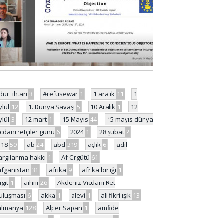
'dur' ihtarı
3
#refusewar
1
1 aralık
11
1
ylül
12
1. Dünya Savaşı
5
10 Aralık
1
12
ylül
3
12 mart
1
15 Mayıs
44
15 mayıs dünya
icdani retçiler günü
6
2024
1
28 şubat
2
318
59
ab
24
abd
319
açlık
6
adil
argılanma hakkı
1
Af Örgütü
61
afganistan
31
afrika
9
afrika birliği
1
agit
1
aihm
26
Akdeniz Vicdani Ret
uluşması
6
akka
1
alevi
1
ali fikri ışık
13
almanya
128
Alper Sapan
1
amfide