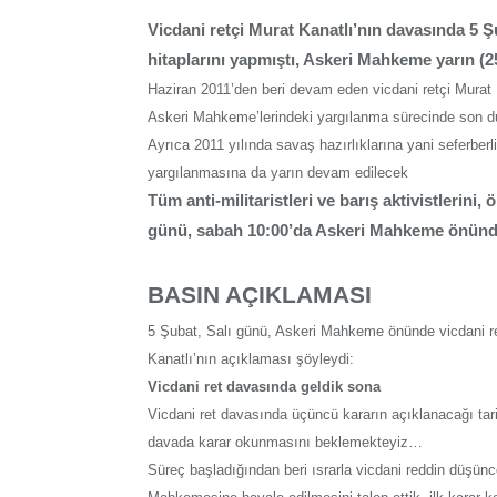
Vicdani retçi Murat Kanatlı’nın davasında 5 Şu
hitaplarını yapmıştı, Askeri Mahkeme yarın (25 
Haziran 2011’den beri devam eden vicdani retçi Mura
Askeri Mahkeme’lerindeki yargılanma sürecinde son d
Ayrıca 2011 yılında savaş hazırlıklarına yani seferber
yargılanmasına da yarın devam edilecek
Tüm anti-militaristleri ve barış aktivistlerini, 
günü, sabah 10:00’da Askeri Mahkeme önünd
BASIN AÇIKLAMASI
5 Şubat, Salı günü, Askeri Mahkeme önünde vicdani re
Kanatlı’nın açıklaması şöyleydi:
Vicdani ret davasında geldik sona
Vicdani ret davasında üçüncü kararın açıklanacağı tarih
davada karar okunmasını beklemekteyiz…
Süreç başladığından beri ısrarla vicdani reddin düşü