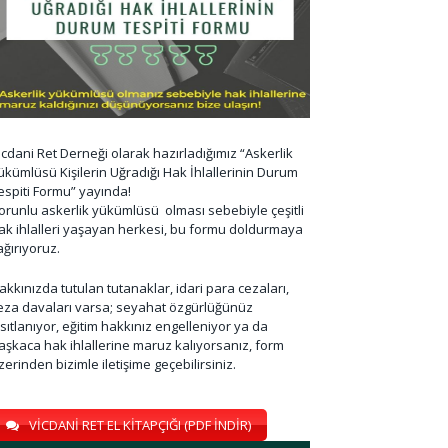
icdani Ret Derneği olarak hazırladığımız “Askerlik
ükümlüsü Kişilerin Uğradığı Hak İhlallerinin Durum
espiti Formu” yayında!
orunlu askerlik yükümlüsü olması sebebiyle çeşitli
ak ihlalleri yaşayan herkesi, bu formu doldurmaya
ağırıyoruz.
akkınızda tutulan tutanaklar, idari para cezaları,
eza davaları varsa; seyahat özgürlüğünüz
ısıtlanıyor, eğitim hakkınız engelleniyor ya da
aşkaca hak ihlallerine maruz kalıyorsanız, form
zerinden bizimle iletişime geçebilirsiniz.
VİCDANİ RET EL KİTAPÇIĞI (PDF İNDİR)