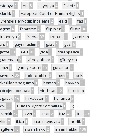
estonya
2
eta
5
etiyopya
4
Etkiniz
1
etkinlik
1
European Court of Human Rights
1
Evrensel Periyodik İnceleme
2
ezidi
1
fas
1
faşizm
4
feminizm
2
filipinler
6
filistin
36
Finlandiya
9
fransa
37
frontex
1
garnizon
ent
1
gayrimüslim
7
gaza
1
gazi
6
gazze
13
GBT
86
gıda
1
greenpeace
1
guatemala
2
güney afrika
1
güney çin
enizi
3
güney sudan
16
gürcistan
2
güvenlik
35
hafif silahlar
3
haiti
1
halkı
skerlikten soğutma
1
hamas
2
hayvan
20
hidrojen bombası
3
hindistan
12
hirosima-
agasaki
16
hırvatistan
1
hollanda
5
hrw
31
Human Rights Committee
1
iç
üvenlik
67
ICAN
3
IFOR
2
İHA
41
İHD
29
iklim
7
iltica
1
inan mayıs aru
1
incirlik
6
İngiltere
45
insan hakkı
2
insan hakları
138