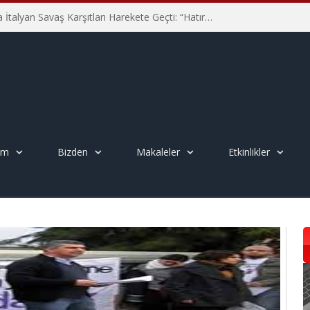
Hiroşima’nın 81. Yılında İtalyan Savaş Karşıtları Harekete Geçti: “Hatırlamak yeterli değil”
em
Bizden
Makaleler
Etkinlikler