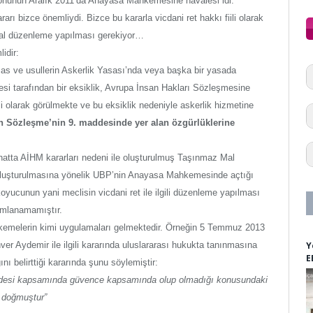
 konunun Aralık 2011’da Anayasa Mahkemesine havalesi idi.
 bizce önemliydi. Bizce bu kararla vicdani ret hakkı fiili olarak
sal düzenleme yapılması gerekiyor…
idir:
 esas ve usullerin Askerlik Yasası’nda veya başka bir yasada
 tarafından bir eksiklik, Avrupa İnsan Hakları Sözleşmesine
i olarak görülmekte ve bu eksiklik nedeniyle askerlik hizmetine
in Sözleşme’nin 9. maddesinde yer alan özgürlüklerine
 hatta AİHM kararları nedeni ile oluşturulmuş Taşınmaz Mal
 oluşturulmasına yönelik UBP’nin Anayasa Mahkemesinde açtığı
oyucunun yani meclisin vicdani ret ile ilgili düzenleme yapılması
amlanamamıştır.
hkemelerin kimi uygulamaları gelmektedir. Örneğin 5 Temmuz 2013
Y
ver Aydemir ile ilgili kararında uluslararası hukukta tanınmasına
E
 belirttiği kararında şunu söylemiştir:
addesi kapsamında güvence kapsamında olup olmadığı konusundaki
 doğmuştur”