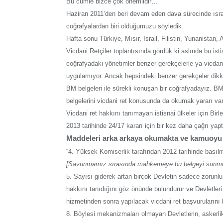
Bu cümle bizce çok önemlidir…
Haziran 2011’den beri devam eden dava sürecinde ısrar
coğrafyalardan biri olduğumuzu söyledik.
Hafta sonu Türkiye, Mısır, İsrail, Filistin, Yunanistan
Vicdani Retçiler toplantısında gördük ki aslında bu i
coğrafyadaki yönetimler benzer gerekçelerle ya vicda
uygulamıyor. Ancak hepsindeki benzer gerekçeler dikka
BM belgeleri ile sürekli konuşan bir coğrafyadayız. BM
belgelerini vicdani ret konusunda da okumak yararı var
Vicdani ret hakkını tanımayan istisnai ülkeler için Bir
2013 tarihinde 24/17 kararı için bir kez daha çağrı yapt
Maddeleri arka arkaya okumakta ve kamuoyu i
“4. Yüksek Komiserlik tarafından 2012 tarihinde basıl
[Savunmamız sırasında mahkemeye bu belgeyi sunm
5. Sayısı giderek artan birçok Devletin sadece zorunlu 
hakkını tanıdığını göz önünde bulundurur ve Devletleri 
hizmetinden sonra yapılacak vicdani ret başvurularını 
8. Böylesi mekanizmaları olmayan Devletlerin, askerlik