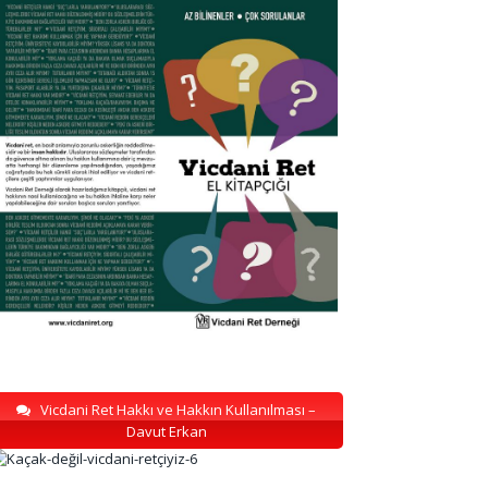
Vicdani Ret Hakkı ve Hakkın Kullanılması –
Davut Erkan