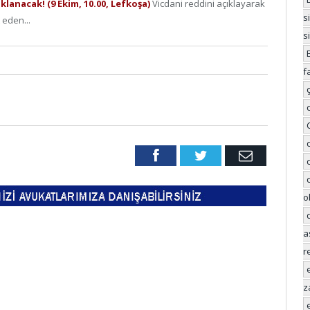
klanacak! (9 Ekim, 10.00, Lefkoşa)
Vicdani reddini açıklayarak
s
 eden...
s
f
Facebook
Twitter
Email
o
a
r
z