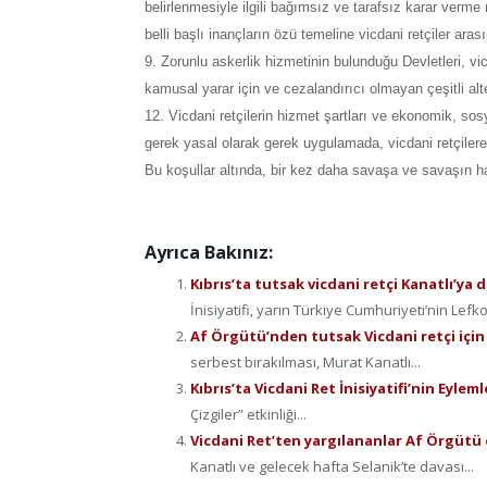
belirlenmesiyle ilgili bağımsız ve tarafsız karar ver
belli başlı inançların özü temeline vicdani retçiler 
9. Zorunlu askerlik hizmetinin bulunduğu Devletleri, vi
kamusal yarar için ve cezalandırıcı olmayan çeşitli alt
12. Vicdani retçilerin hizmet şartları ve ekonomik, sosy
gerek yasal olarak gerek uygulamada, vicdani retçiler
Bu koşullar altında, bir kez daha savaşa ve savaşın h
Ayrıca Bakınız:
Kıbrıs’ta tutsak vicdani retçi Kanatlı’ya 
İnisiyatifi, yarın Türkiye Cumhuriyeti’nin Lefk
Af Örgütü’nden tutsak Vicdani retçi için 
serbest bırakılması, Murat Kanatlı...
Kıbrıs’ta Vicdani Ret İnisiyatifi’nin Eylem
Çizgiler” etkinliği...
Vicdani Ret’ten yargılananlar Af Örgütü
Kanatlı ve gelecek hafta Selanik’te davası...