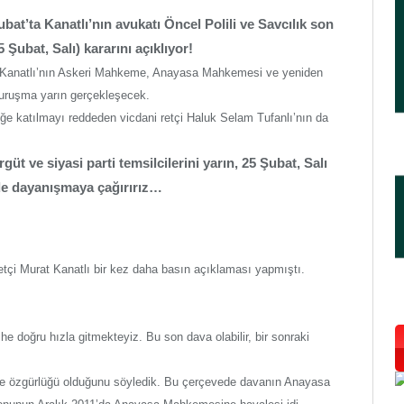
bat’ta Kanatlı’nın avukatı Öncel Polili ve Savcılık son
Şubat, Salı) kararını açıklıyor!
t Kanatlı’nın Askeri Mahkeme, Anayasa Mahkemesi ve yeniden
uruşma yarın gerçekleşecek.
liğe katılmayı reddeden vicdani retçi Haluk Selam Tufanlı’nın da
örgüt ve siyasi parti temsilcilerini yarın, 25 Şubat, Salı
e dayanışmaya çağırırız…
tçi Murat Kanatlı bir kez daha basın açıklaması yapmıştı.
e doğru hızla gitmekteyiz. Bu son dava olabilir, bir sonraki
nce özgürlüğü olduğunu söyledik. Bu çerçevede davanın Anayasa