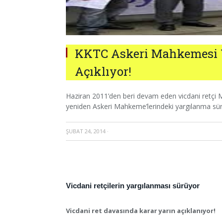
KKTC Askeri Mahkemesi V
Açıklıyor!
Haziran 2011’den beri devam eden vicdani retçi
yeniden Askeri Mahkeme’lerindeki yargılanma sü
ŞUBAT 24, 2014
·
Vicdani retçilerin yargılanması sürüyor
Vicdani ret davasında karar yarın açıklanıyor!