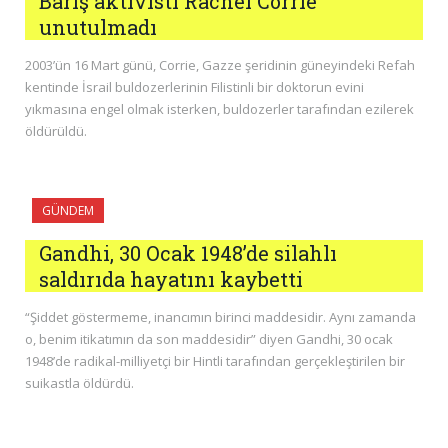
Barış aktivisti Rachel Corrie
unutulmadı
2003’ün 16 Mart günü, Corrie, Gazze şeridinin güneyindeki Refah
kentinde İsrail buldozerlerinin Filistinli bir doktorun evini
yıkmasına engel olmak isterken, buldozerler tarafından ezilerek
öldürüldü.
GÜNDEM
Gandhi, 30 Ocak 1948’de silahlı
saldırıda hayatını kaybetti
“Şiddet göstermeme, inancımın birinci maddesidir. Aynı zamanda
o, benim itikatımın da son maddesidir” diyen Gandhi, 30 ocak
1948’de radikal-milliyetçi bir Hintli tarafından gerçekleştirilen bir
suikastla öldürdü.