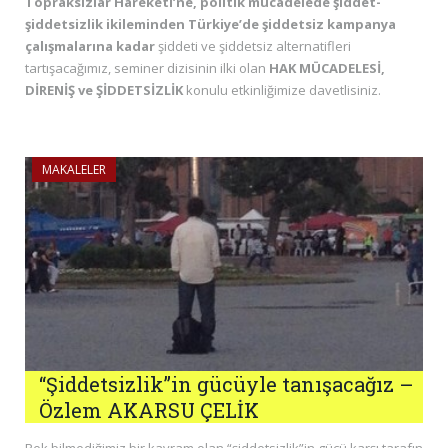
Topraksızlar Hareketi’ne, politik mücadelede şiddet-
şiddetsizlik ikileminden Türkiye’de şiddetsiz kampanya
çalışmalarına kadar
şiddeti ve şiddetsiz alternatifleri
tartışacağımız, seminer dizisinin ilki olan
HAK MÜCADELESİ,
DİRENİŞ ve ŞİDDETSİZLİK
konulu etkinliğimize davetlisiniz.
MAKALELER
“Şiddetsizlik”in gücüyle tanışacağız –
Özlem AKARSU ÇELİK
Pek bilmediğimiz bir kavram olan “şiddetsizlik”in gücü karşı tarafın