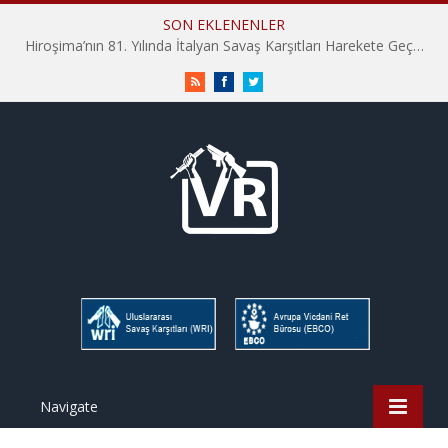
SON EKLENENLER
Hiroşima’nın 81. Yılında İtalyan Savaş Karşıtları Harekete Geçti: “Hatırlamak yeterli değil”
RSS
Facebook
Twitter
Navigate