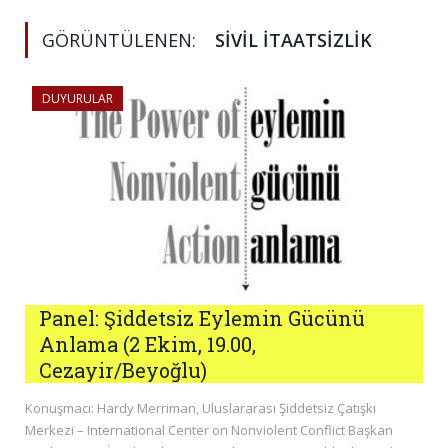
GÖRÜNTÜLENEN:
SIVIL İTAATSIZLIK
DUYURULAR
Panel: Şiddetsiz Eylemin Gücünü
Anlama (2 Ekim, 19.00,
Cezayir/Beyoğlu)
Konuşmacı: Hardy Merriman, Uluslararası Şiddetsiz Çatışkı
Merkezi – International Center on Nonviolent Conflict Başkan