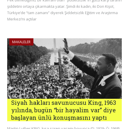
şiddetini ortaya çıkarmakta yatar. Şimdi iki kadın, iki Don Kişot,
Türkiye’de “tam zamanı” diyerek Şiddetsizlik Eğitim ve Araştırma
Merkezi’ni açtılar
MAKALELER
Siyah hakları savunucusu King, 1963
yılında, bugün “bir hayalim var” diye
başlayan ünlü konuşmasını yaptı
Martin Luther KING, kısa süren yaşamı boyunca (D: 1929- Ö: 1968)