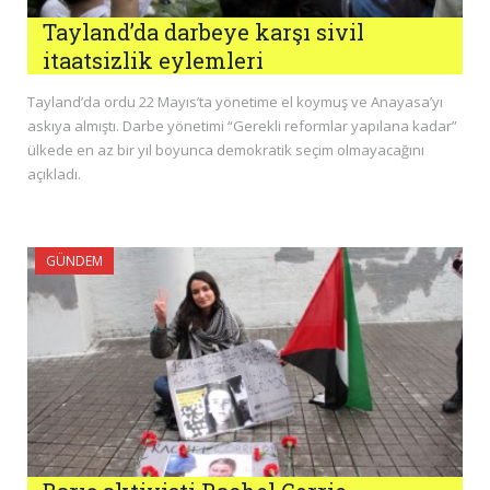
Tayland’da darbeye karşı sivil
itaatsizlik eylemleri
Tayland’da ordu 22 Mayıs’ta yönetime el koymuş ve Anayasa’yı
askıya almıştı. Darbe yönetimi “Gerekli reformlar yapılana kadar”
ülkede en az bir yıl boyunca demokratik seçim olmayacağını
açıkladı.
GÜNDEM