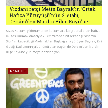
Vicdani retçi Metin Bayrak’ın ‘Ortak
Hafıza Yürüyüşü’nün 2. etabı,
Dersim’den Mardin Bilge Köyü’ne
Sivas Katliamı yıldönümünde katliamlara karşı sanal ortak hafıza
müzesi kurmak amacıyla 2 Temmuz’da sınıf arkadaşı Yasemin
Sivri’nin katledildiği Madımak’tan Başbağlar’a yürüyen Bayrak, Zini
Gediği Katliamı’nın yıldönümü olan bugün de Dersim’den Mardin
Bilge Köyüne yürümeye hazırlanıyor.
MAKALELER