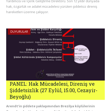
Yardımcısı ve İçerik Geliştirme Direktörü. Son 12 yıldır dünyada
hak, özgürlük ve adalet mücadelesi yürüten şiddetsiz direniş
hareketleri üzerine çalışıyor.
DUYURULAR
PANEL: Hak Mücadelesi, Direniş ve
Şiddetsizlik (27 Eylül, 15.00, Cezayir-
Beyoğlu)
Arendt’in şiddete yaklaşımından Brezilya köylülerinin