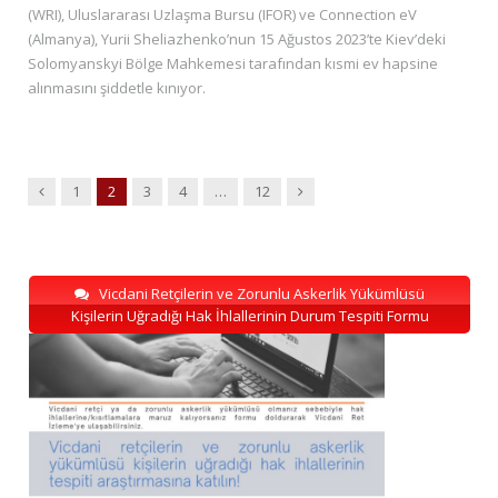
(WRI), Uluslararası Uzlaşma Bursu (IFOR) ve Connection eV
(Almanya), Yurii Sheliazhenko’nun 15 Ağustos 2023’te Kiev’deki
Solomyanskyi Bölge Mahkemesi tarafından kısmi ev hapsine
alınmasını şiddetle kınıyor.
Previous
Next
1
2
3
4
…
12
Vicdani Retçilerin ve Zorunlu Askerlik Yükümlüsü
Kişilerin Uğradığı Hak İhlallerinin Durum Tespiti Formu