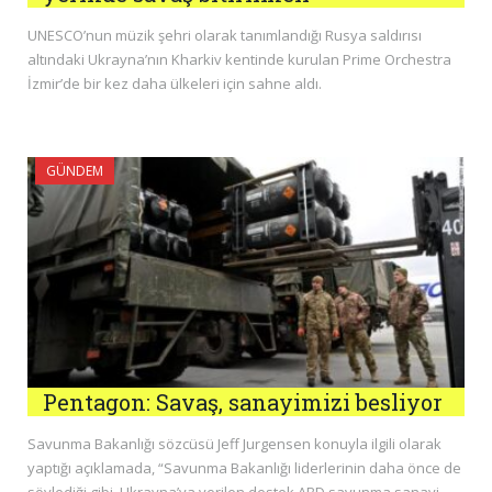
UNESCO’nun müzik şehri olarak tanımlandığı Rusya saldırısı
altındaki Ukrayna’nın Kharkiv kentinde kurulan Prime Orchestra
İzmir’de bir kez daha ülkeleri için sahne aldı.
GÜNDEM
Pentagon: Savaş, sanayimizi besliyor
Savunma Bakanlığı sözcüsü Jeff Jurgensen konuyla ilgili olarak
yaptığı açıklamada, “Savunma Bakanlığı liderlerinin daha önce de