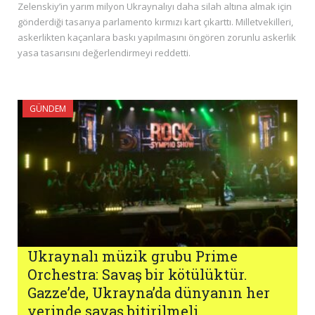
Zelenskiy’in yarım milyon Ukraynalıyı daha silah altına almak için
gönderdiği tasarıya parlamento kırmızı kart çıkarttı. Milletvekilleri,
askerlikten kaçanlara baskı yapılmasını öngören zorunlu askerlik
yasa tasarısını değerlendirmeyi reddetti.
GÜNDEM
Ukraynalı müzik grubu Prime
Orchestra: Savaş bir kötülüktür.
Gazze’de, Ukrayna’da dünyanın her
yerinde savaş bitirilmeli