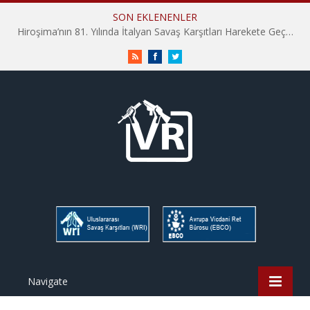
SON EKLENENLER
Hiroşima’nın 81. Yılında İtalyan Savaş Karşıtları Harekete Geçti: “Hatırlamak yeterli değil”
RSS
Facebook
Twitter
Navigate