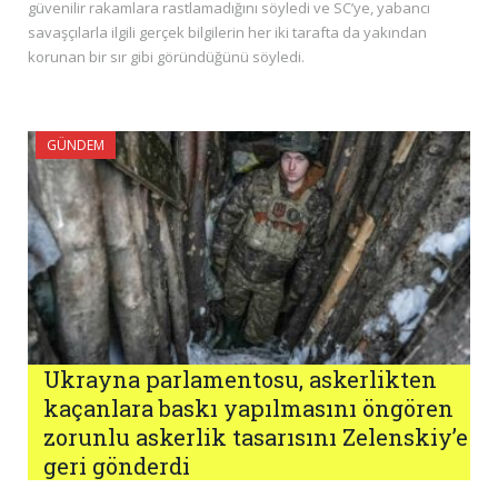
güvenilir rakamlara rastlamadığını söyledi ve SC’ye, yabancı
savaşçılarla ilgili gerçek bilgilerin her iki tarafta da yakından
korunan bir sır gibi göründüğünü söyledi.
GÜNDEM
Ukrayna parlamentosu, askerlikten
kaçanlara baskı yapılmasını öngören
zorunlu askerlik tasarısını Zelenskiy’e
geri gönderdi