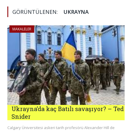
GÖRÜNTÜLENEN:
UKRAYNA
MAKALELER
Ukrayna’da kaç Batılı savaşıyor? – Ted
Snider
Calgary Üniversitesi askeri tarih profesörü Alexander Hill de