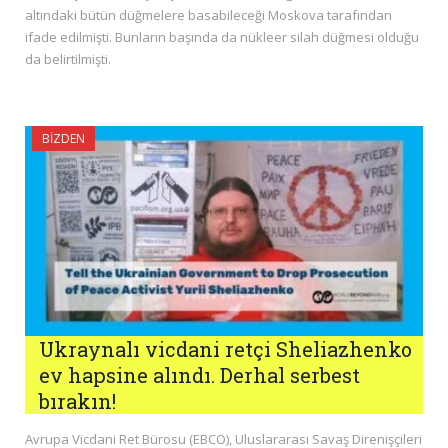
altındaki bütün düğmelere basabileceği Moskova tarafından
ifade edilmişti. Bunların başında da nükleer silah düğmesi olduğu
da belirtilmişti.
BIZDEN
Ukraynalı vicdani retçi Sheliazhenko
ev hapsine alındı. Derhal serbest
bırakın!
Avrupa Vicdani Ret Bürosu (EBCO), Uluslararası Savaş Direnişçileri