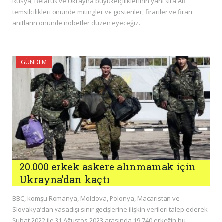
Rusya, Belarus ve Ukrayna büyükelçiliklerinin yanı sıra AB
temsilcilikleri önünde mitingler ve gösteriler, firariler ve firari
anıtların önünde nöbetler düzenleyeceğiz.
GÜNDEM
20.000 erkek askere alınmamak için
Ukrayna’dan kaçtı
BBC, komşu Romanya, Moldova, Polonya, Macaristan ve
Slovakya’dan yasadışı sınır geçişlerine ilişkin verileri talep ederek
Şubat 2022 ile 31 Ağustos 2023 arasında 19.740 erkeğin bu