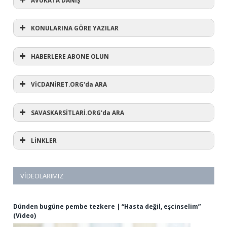
KONULARINA GÖRE YAZILAR
HABERLERE ABONE OLUN
KONULARINA GÖRE YAZILAR
AVUKATA DANIŞ
VİCDANİRET.ORG'da ARA
(1)
SAVASKARSİTLARİ.ORG'da ARA
#refusewar
(3)
'dur' ihtarı
(11)
1 aralık
LİNKLER
(12)
1 eylül
(5)
1. Dünya Savaşı
(1)
10 Aralık
(3)
12 eylül
VİDEOLARIMIZ
(1)
12 mart
(44)
15 Mayıs
(6)
15 mayıs dünya vicdani retçiler günü
Dünden bugüne pembe tezkere | “Hasta değil, eşcinselim”
(2)
28 şubat
(Video)
(59)
318