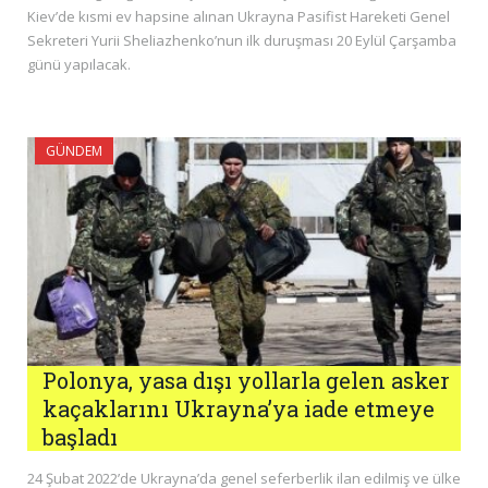
Kiev’de kısmi ev hapsine alınan Ukrayna Pasifist Hareketi Genel
Sekreteri Yurii Sheliazhenko’nun ilk duruşması 20 Eylül Çarşamba
günü yapılacak.
GÜNDEM
Polonya, yasa dışı yollarla gelen asker
kaçaklarını Ukrayna’ya iade etmeye
başladı
24 Şubat 2022’de Ukrayna’da genel seferberlik ilan edilmiş ve ülke