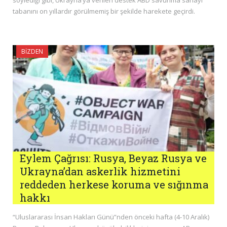
söylediği gibi, Ukrayna’ya verilen destek ABD savunma sanayi
tabanını on yıllardır görülmemiş bir şekilde harekete geçirdi.
BIZDEN
Eylem Çağrısı: Rusya, Beyaz Rusya ve
Ukrayna’dan askerlik hizmetini
reddeden herkese koruma ve sığınma
hakkı
“Uluslararası İnsan Hakları Günü”nden önceki hafta (4-10 Aralık)