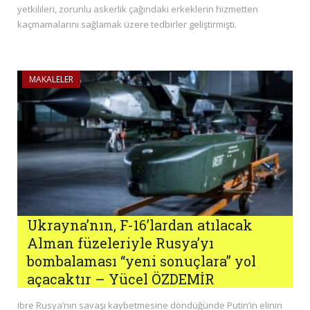
yetkilileri, zorunlu askerlik çağındaki erkeklerin hizmetten
kaçmamalarını sağlamak üzere tedbirler geliştirmişti.
MAKALELER
Ukrayna’nın, F-16’lardan atılacak
Alman füzeleriyle Rusya’yı
bombalaması “yeni sonuçlara” yol
açacaktır – Yücel ÖZDEMİR
ibre Rusya’nın savaşı kaybetmesine döndüğünde Putin’in elinin