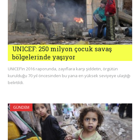
UNICEF: 250 milyon çocuk savaş
bölgelerinde yaşıyor
UNICEF’in 2016 raporunda, zayıflara karşı şiddetin, örgütün
kurulduğu 70 yıl öncesinden bu yana en yüksek seviyeye ulaştığı
belirtildi.
GÜNDEM