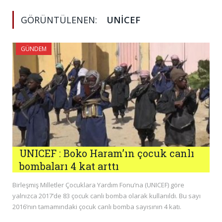
GÖRÜNTÜLENEN:
UNICEF
GÜNDEM
UNICEF : Boko Haram’ın çocuk canlı
bombaları 4 kat arttı
Birleşmiş Milletler Çocuklara Yardım Fonu’na (UNICEF) göre
yalnızca 2017’de 83 çocuk canlı bomba olarak kullanıldı. Bu sayı
2016’nın tamamındaki çocuk canlı bomba sayısının 4 katı.