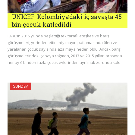
UNICEF: Kolombiya’daki iç savaşta 45
bin çocuk katledildi
FARC’ın 2015 yılında başlattığı tek taraflı ateşkes ve barış
görüşmeleri, yerinden ettirilmiş, mayın patlamasında ölen ve
yaralanan çocuk sayısında azalmaya neden oldu. Ancak barış
görüşmelerindeki çabaya rağmen, 2013 ve 2015 yılları arasında
her ay 6 binden fazla çocuk evlerinden ayrılmak zorunda kaldı.
GÜNDEM