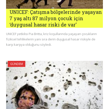
UNICEF: Çatışma bölgelerinde yaşayan
7 yaş altı 87 milyon çocuk için
‘duygusal hasar riski de var’
UNICEF yetkilisi Pia Britta, kriz koşullarında yaşayan çocukların
fiziksel tehlikelerin yanı sıra derin duygusal hasar riskiyle de
karşı karşıya olduğunu söyledi.
GÜNDEM