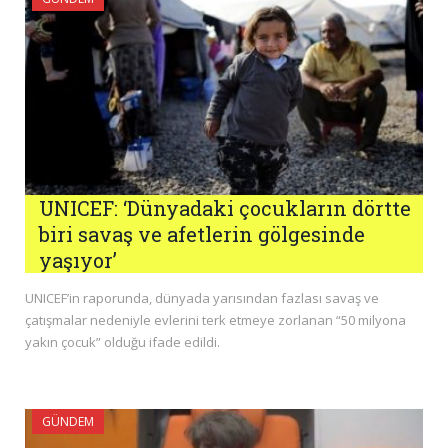
UNICEF: ‘Dünyadaki çocukların dörtte
biri savaş ve afetlerin gölgesinde
yaşıyor’
UNICEF’in raporunda, dünyada yarısından fazlası savaş ve
çatışmalar nedeniyle evlerini terk etmeye zorlanan “50 milyona
yakın çocuk” olduğu ifade edildi.
GÜNDEM