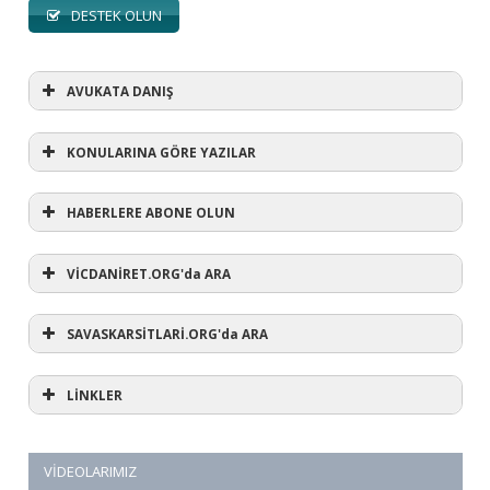
DESTEK OLUN
AVUKATA DANIŞ
KONULARINA GÖRE YAZILAR
HABERLERE ABONE OLUN
KONULARINA GÖRE YAZILAR
AVUKATA DANIŞ
VİCDANİRET.ORG'da ARA
(1)
SAVASKARSİTLARİ.ORG'da ARA
#refusewar
(3)
'dur' ihtarı
(11)
1 aralık
LİNKLER
(12)
1 eylül
(5)
1. Dünya Savaşı
(1)
10 Aralık
(3)
12 eylül
VİDEOLARIMIZ
(1)
12 mart