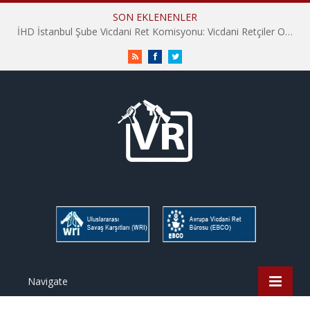
SON EKLENENLER
İHD İstanbul Şube Vicdani Ret Komisyonu: Vicdani Retçiler Olarak Destek İçin Buradayız!
RSS
Facebook
Twitter
Navigate