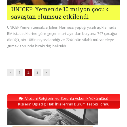
UNICEF: Yemen’de 10 milyon çocuk
savaştan olumsuz etkilendi
UNICEF Yemen temsilcisi Julien Harness yaptığı yazılı açıklamada,
BM istatistiklerine göre geçen mart ayından bu yana 747 çocuğun
öldüğü, bin 108’inin yaralandığı ve 724’ünün silahlı mücadeleye
girmek zorunda bırakıldığı belirtildi.
Previous
Next
1
2
3
Vicdani Retçilerin ve Zorunlu Askerlik Yükümlüsü
Kişilerin Uğradığı Hak İhlallerinin Durum Tespiti Formu