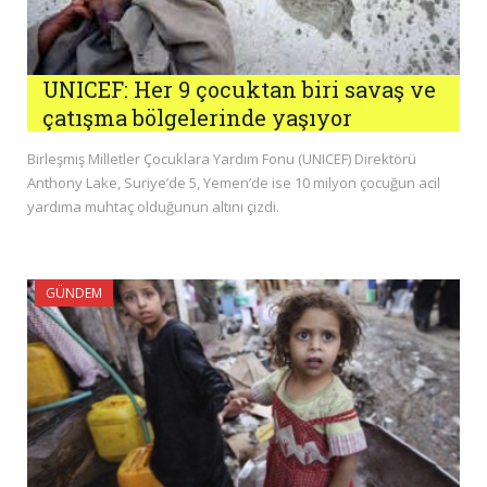
UNICEF: Her 9 çocuktan biri savaş ve
çatışma bölgelerinde yaşıyor
Birleşmiş Milletler Çocuklara Yardım Fonu (UNICEF) Direktörü
Anthony Lake, Suriye’de 5, Yemen’de ise 10 milyon çocuğun acil
yardıma muhtaç olduğunun altını çizdi.
GÜNDEM