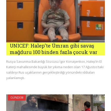
UNICEF: Halep’te Ümran gibi savaş
mağduru 100 binden fazla çocuk var
Rusya Savunma Bakanlığı Sözcüsü İgor Konaşenkov, Halep’in El
Katerji mahallesinde büyük bir yıkıma neden olan 17 Ağustos’taki
saldırıyı Rus uçaklarının gerçekleştirdiği yönündeki iddiaları
yalanlamıştı.
GÜNDEM