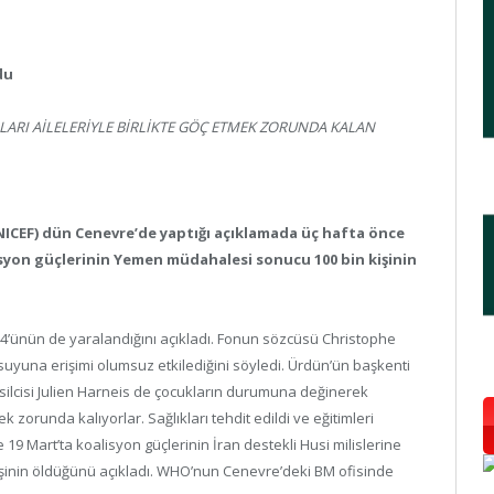
du
ARI AİLELERİYLE BİRLİKTE GÖÇ ETMEK ZORUNDA KALAN
UNICEF) dün Cenevre’de yaptığı açıklamada üç hafta önce
yon güçlerinin Yemen müdahalesi sonucu 100 bin kişinin
 44’ünün de yaralandığını açıkladı. Fonun sözcüsü Christophe
 suyuna erişimi olumsuz etkilediğini söyledi. Ürdün’ün başkenti
ilcisi Julien Harneis de çocukların durumuna değinerek
k zorunda kalıyorlar. Sağlıkları tehdit edildi ve eğitimleri
19 Mart’ta koalisyon güçlerinin İran destekli Husi milislerine
işinin öldüğünü açıkladı. WHO’nun Cenevre’deki BM ofisinde