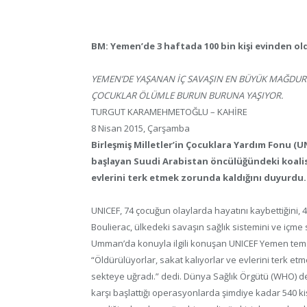
BM: Yemen’de 3 haftada 100 bin kişi evinden ol
YEMEN’DE YAŞANAN İÇ SAVAŞIN EN BÜYÜK MAĞDURL
ÇOCUKLAR ÖLÜMLE BURUN BURUNA YAŞIYOR.
TURGUT KARAMEHMETOĞLU – KAHİRE
8 Nisan 2015, Çarşamba
Birleşmiş Milletler’in Çocuklara Yardım Fonu (
başlayan Suudi Arabistan öncülüğündeki koalis
evlerini terk etmek zorunda kaldığını duyurdu.
UNICEF, 74 çocuğun olaylarda hayatını kaybettiğini,
Boulierac, ülkedeki savaşın sağlık sistemini ve içme
Umman’da konuyla ilgili konuşan UNICEF Yemen tems
“Öldürülüyorlar, sakat kalıyorlar ve evlerini terk etme
sekteye uğradı.” dedi. Dünya Sağlık Örgütü (WHO) de 
karşı başlattığı operasyonlarda şimdiye kadar 540 k