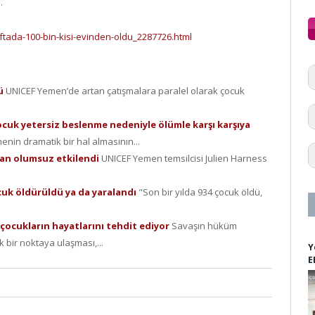
.
ada-100-bin-kisi-evinden-oldu_2287726.html
dü
UNICEF Yemen’de artan çatışmalara paralel olarak çocuk
cuk yetersiz beslenme nedeniyle ölümle karşı karşıya
nin dramatik bir hal almasının...
tan olumsuz etkilendi
UNICEF Yemen temsilcisi Julien Harness
cuk öldürüldü ya da yaralandı
"Son bir yılda 934 çocuk öldü,
çocukların hayatlarını tehdit ediyor
Savaşın hüküm
 bir noktaya ulaşması,...
Y
E