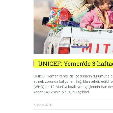
UNICEF: Yemen’de 3 hafta
UNICEF Yemen temsilcisi çocukların durumuna deği
etmek zorunda kalıyorlar. Sağlıkları tehdit edildi 
(WHO) de 19 Mart’ta koalisyon güçlerinin İran dest
kadar 540 kişinin öldüğünü açıkladı.
NISAN 8, 2015
·