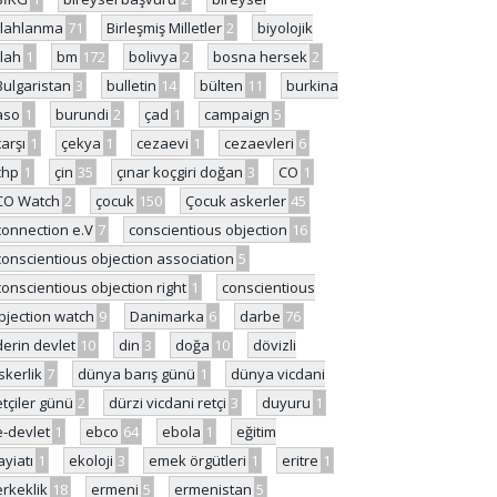
ilahlanma
71
Birleşmiş Milletler
2
biyolojik
ilah
1
bm
172
bolivya
2
bosna hersek
2
Bulgaristan
3
bulletin
14
bülten
11
burkina
aso
1
burundi
2
çad
1
campaign
5
çarşı
1
çekya
1
cezaevi
1
cezaevleri
6
chp
1
çin
35
çınar koçgiri doğan
3
CO
1
CO Watch
2
çocuk
150
Çocuk askerler
45
connection e.V
7
conscientious objection
16
conscientious objection association
5
conscientious objection right
1
conscientious
bjection watch
9
Danimarka
6
darbe
76
derin devlet
10
din
3
doğa
10
dövizli
skerlik
7
dünya barış günü
1
dünya vicdani
etçiler günü
2
dürzi vicdani retçi
3
duyuru
1
e-devlet
1
ebco
64
ebola
1
eğitim
ayiatı
1
ekoloji
3
emek örgütleri
1
eritre
1
erkeklik
18
ermeni
5
ermenistan
5