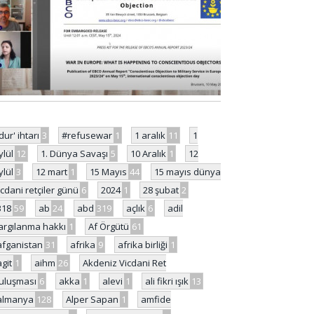
'dur' ihtarı
3
#refusewar
1
1 aralık
11
1
ylül
12
1. Dünya Savaşı
5
10 Aralık
1
12
ylül
3
12 mart
1
15 Mayıs
44
15 mayıs dünya
icdani retçiler günü
6
2024
1
28 şubat
2
318
59
ab
24
abd
319
açlık
6
adil
argılanma hakkı
1
Af Örgütü
61
afganistan
31
afrika
9
afrika birliği
1
agit
1
aihm
26
Akdeniz Vicdani Ret
uluşması
6
akka
1
alevi
1
ali fikri ışık
13
almanya
128
Alper Sapan
1
amfide