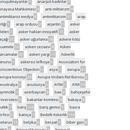
onuşulmayanlar
1
anarşist kadınlar
1
Anayasa Mahkemesi
4
anti-militarizm
4
antimilitarist medya
8
antimilitarizm
97
arap
rliği
1
arap ordusu
2
arjantin
1
asker
ileleri
1
asker hakları inisiyatifi
15
asker
açağı
31
asker uğurlama
18
askere kötü
uamele
55
askeri cezaevi
4
Askeri
arcamalar
92
askeri yargı
17
Askerlik
anunu
1
askersiz lefkoşa
5
Association for
onscientious Objection
1
asya
1
avrupa
41
avrupa konseyi
26
Avrupa Vicdani Ret Bürosu
2
avustralya
5
avusturya
2
AYİM
1
AYM
14
ayrımcılık
1
azerbaycan
8
bae
2
bahçeşehir
niversitesi
1
bakanlar komitesi
4
bakaya
8
baltık
7
barış
174
barış gemisi
1
basra
örfezi
5
batoça
1
Bedelli Askerlik
114
belarus
13
belçika
6
beraat
1
biber gazı
8
BİKG
1
bireysel başvuru
2
bireysel