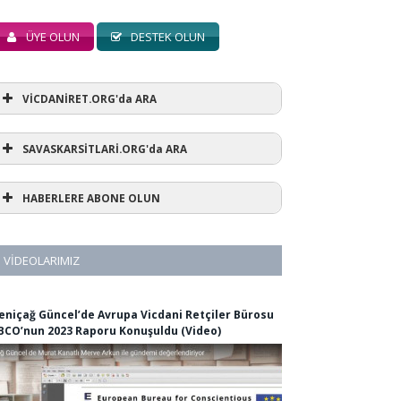
ÜYE OLUN
DESTEK OLUN
VİCDANİRET.ORG'da ARA
SAVASKARSİTLARİ.ORG'da ARA
HABERLERE ABONE OLUN
VIDEOLARIMIZ
eniçağ Güncel’de Avrupa Vicdani Retçiler Bürosu
BCO’nun 2023 Raporu Konuşuldu (Video)