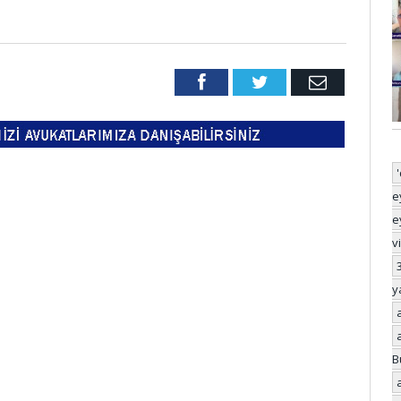
Facebook
Twitter
Email
e
e
v
y
B