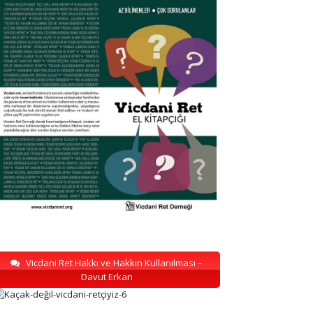
Vicdani Ret Hakkı ve Hakkın Kullanılması –
Davut Erkan