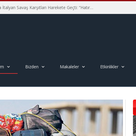
Hiroşima’nın 81. Yılında İtalyan Savaş Karşıtları Harekete Geçti: “Hatırlamak yeterli değil”
em
Bizden
Makaleler
Etkinlikler