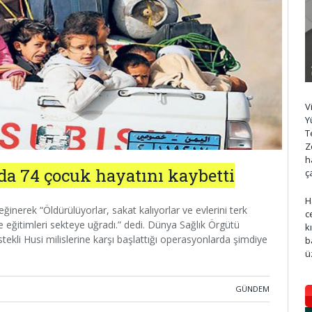
V
Y
T
Z
h
da 74 çocuk hayatını kaybetti
ç
H
nerek “Öldürülüyorlar, sakat kalıyorlar ve evlerini terk
c
ve eğitimleri sekteye uğradı.” dedi. Dünya Sağlık Örgütü
k
ekli Husi milislerine karşı başlattığı operasyonlarda şimdiye
b
ü
GÜNDEM