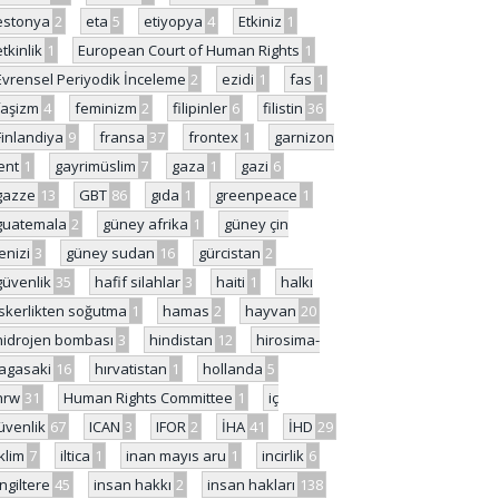
estonya
2
eta
5
etiyopya
4
Etkiniz
1
etkinlik
1
European Court of Human Rights
1
Evrensel Periyodik İnceleme
2
ezidi
1
fas
1
faşizm
4
feminizm
2
filipinler
6
filistin
36
Finlandiya
9
fransa
37
frontex
1
garnizon
ent
1
gayrimüslim
7
gaza
1
gazi
6
gazze
13
GBT
86
gıda
1
greenpeace
1
guatemala
2
güney afrika
1
güney çin
enizi
3
güney sudan
16
gürcistan
2
güvenlik
35
hafif silahlar
3
haiti
1
halkı
skerlikten soğutma
1
hamas
2
hayvan
20
hidrojen bombası
3
hindistan
12
hirosima-
agasaki
16
hırvatistan
1
hollanda
5
hrw
31
Human Rights Committee
1
iç
üvenlik
67
ICAN
3
IFOR
2
İHA
41
İHD
29
iklim
7
iltica
1
inan mayıs aru
1
incirlik
6
İngiltere
45
insan hakkı
2
insan hakları
138