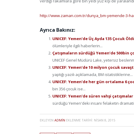
verdiği rakamlara göre bin yedi yüz kişi de yaralandı
http://www.zaman.com.tr/dunya_bm-yemende-3-haft
Ayrıca Bakınız:
UNICEF: Yemen’de Üç Ayda 135 Çocuk Öl
ölümleriyle ilgili haberlerin...
Çatışmaların sürdüğü Yemen’de 500bin ço
UNICEF Genel Müdürü Lake, yetersiz beslenme
UNICEF: Yemen’de 10 milyon çocuk savaş
yaptığı yazılı açıklamada, BM istatistiklerine...
UNICEF: Yemen’de her gün ortalama 6 ço
bin 356 çocuk ise...
UNICEF: Yemen’de süren vahşi çatışmalar 
sürdüğü Yemen'deki insani felaketin dramatik
EKLEYEN
ADMIN
EKLENME TARIHI:
NISAN 8, 2015