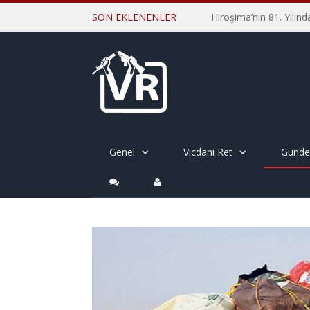
SON EKLENENLER
Genel
Vicdani Ret
Günd