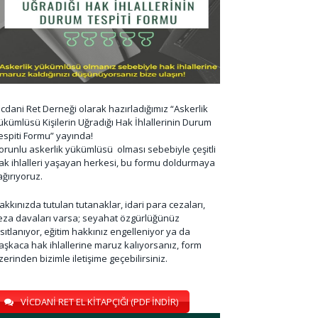
icdani Ret Derneği olarak hazırladığımız “Askerlik
ükümlüsü Kişilerin Uğradığı Hak İhlallerinin Durum
espiti Formu” yayında!
orunlu askerlik yükümlüsü olması sebebiyle çeşitli
ak ihlalleri yaşayan herkesi, bu formu doldurmaya
ağırıyoruz.
akkınızda tutulan tutanaklar, idari para cezaları,
eza davaları varsa; seyahat özgürlüğünüz
ısıtlanıyor, eğitim hakkınız engelleniyor ya da
aşkaca hak ihlallerine maruz kalıyorsanız, form
zerinden bizimle iletişime geçebilirsiniz.
VİCDANİ RET EL KİTAPÇIĞI (PDF İNDİR)