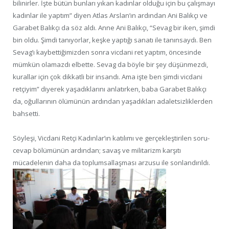
bilinirler. İşte bütün bunları yıkan kadınlar olduğu için bu çalışmayı
kadınlar ile yaptım” diyen Atlas Arslan’ın ardından Ani Balıkçı ve
Garabet Balıkçı da söz aldı. Anne Ani Balıkçı, “Sevag bir iken, şimdi
bin oldu. Şimdi tanıyorlar, keşke yaptığı sanatı ile tanınsaydı. Ben
Sevag’ı kaybettiğimizden sonra vicdani ret yaptım, öncesinde
mümkün olamazdı elbette. Sevag da böyle bir şey düşünmezdi,
kurallar için çok dikkatli bir insandı. Ama işte ben şimdi vicdani
retçiyim” diyerek yaşadıklarını anlatırken, baba Garabet Balıkçı
da, oğullarının ölümünün ardından yaşadıkları adaletsizliklerden
bahsetti.
Söyleşi, Vicdani Retçi Kadınlar’ın katılımı ve gerçekleştirilen soru-
cevap bölümünün ardından; savaş ve militarizm karşıtı
mücadelenin daha da toplumsallaşması arzusu ile sonlandırıldı.