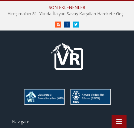
SON EKLENENLER
Hiroşima’nın 81. Yılında İtalyan Savaş Karşıtları Harekete Geçti: “Hatırlamak yeterli değil”
RSS
Facebook
Twitter
Navigate