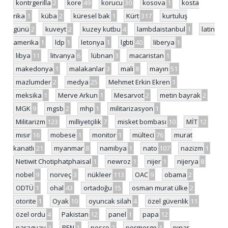
kontrgerilla
2
kore
49
korucu
30
kosova
1
kosta
rika
1
küba
2
küresel bak
1
Kürt
317
kurtuluş
günü
2
kuveyt
2
kuzey kutbu
4
lambdaistanbul
1
latin
amerika
1
ldp
1
letonya
1
lgbti
40
liberya
1
libya
11
litvanya
6
lübnan
3
macaristan
1
makedonya
1
malakanlar
3
mali
8
mayın
51
mazlumder
2
medya
25
Mehmet Erkin Ekren
1
meksika
1
Merve Arkun
1
Mesarvot
2
metin bayrak
2
MGK
9
mgsb
2
mhp
1
militarizasyon
1
Militarizm
123
milliyetçilik
7
misket bombası
10
MİT
12
mısır
16
mobese
1
monitor
1
mülteci
76
murat
kanatlı
21
myanmar
8
namibya
1
nato
107
nazizm
1
Netiwit Chotiphatphaisal
1
newroz
1
nijer
1
nijerya
8
nobel
9
norveç
3
nükleer
113
OAC
9
obama
2
ODTÜ
1
ohal
43
ortadoğu
15
osman murat ülke
2
otorite
1
Oyak
10
oyuncak silah
4
özel güvenlik
11
özel ordu
4
Pakistan
12
panel
1
papa
12
paraguay
1
PEN
1
pesco
2
peşmerge
1
pınar