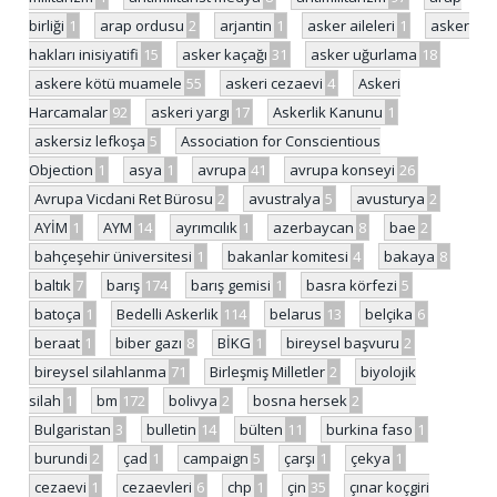
birliği
1
arap ordusu
2
arjantin
1
asker aileleri
1
asker
hakları inisiyatifi
15
asker kaçağı
31
asker uğurlama
18
askere kötü muamele
55
askeri cezaevi
4
Askeri
Harcamalar
92
askeri yargı
17
Askerlik Kanunu
1
askersiz lefkoşa
5
Association for Conscientious
Objection
1
asya
1
avrupa
41
avrupa konseyi
26
Avrupa Vicdani Ret Bürosu
2
avustralya
5
avusturya
2
AYİM
1
AYM
14
ayrımcılık
1
azerbaycan
8
bae
2
bahçeşehir üniversitesi
1
bakanlar komitesi
4
bakaya
8
baltık
7
barış
174
barış gemisi
1
basra körfezi
5
batoça
1
Bedelli Askerlik
114
belarus
13
belçika
6
beraat
1
biber gazı
8
BİKG
1
bireysel başvuru
2
bireysel silahlanma
71
Birleşmiş Milletler
2
biyolojik
silah
1
bm
172
bolivya
2
bosna hersek
2
Bulgaristan
3
bulletin
14
bülten
11
burkina faso
1
burundi
2
çad
1
campaign
5
çarşı
1
çekya
1
cezaevi
1
cezaevleri
6
chp
1
çin
35
çınar koçgiri