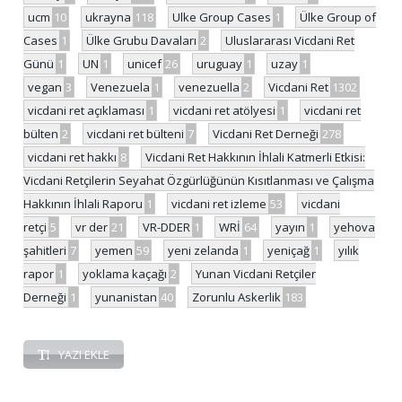
ucm
10
ukrayna
118
Ulke Group Cases
1
Ülke Group of
Cases
1
Ülke Grubu Davaları
2
Uluslararası Vicdani Ret
Günü
1
UN
1
unicef
26
uruguay
1
uzay
1
vegan
3
Venezuela
1
venezuella
2
Vicdani Ret
1302
vicdani ret açıklaması
1
vicdani ret atölyesi
1
vicdani ret
bülten
2
vicdani ret bülteni
7
Vicdani Ret Derneği
278
vicdani ret hakkı
8
Vicdani Ret Hakkının İhlali Katmerli Etkisi:
Vicdani Retçilerin Seyahat Özgürlüğünün Kısıtlanması ve Çalışma
Hakkının İhlali Raporu
1
vicdani ret izleme
53
vicdani
retçi
5
vr der
21
VR-DDER
1
WRİ
64
yayın
1
yehova
şahitleri
7
yemen
59
yeni zelanda
1
yeniçağ
1
yılık
rapor
1
yoklama kaçağı
2
Yunan Vicdani Retçiler
Derneği
1
yunanistan
40
Zorunlu Askerlik
183
YAZI EKLE