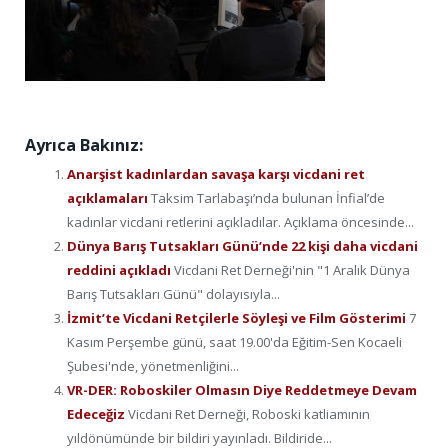
Ayrıca Bakınız:
Anarşist kadınlardan savaşa karşı vicdani ret
açıklamaları
Taksim Tarlabaşı’nda bulunan İnfial’de
kadınlar vicdani retlerini açıkladılar. Açıklama öncesinde...
Dünya Barış Tutsakları Günü’nde 22 kişi daha vicdani
reddini açıkladı
Vicdani Ret Derneği'nin "1 Aralık Dünya
Barış Tutsakları Günü" dolayısıyla...
İzmit’te Vicdani Retçilerle Söyleşi ve Film Gösterimi
7
Kasım Perşembe günü, saat 19.00'da Eğitim-Sen Kocaeli
Şubesi'nde, yönetmenliğini...
VR-DER: Roboskiler Olmasın Diye Reddetmeye Devam
Edeceğiz
Vicdani Ret Derneği, Roboski katliamının
yıldönümünde bir bildiri yayınladı. Bildiride...