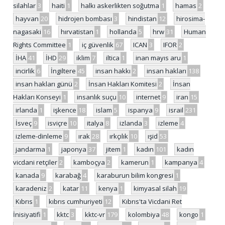
silahlar
3
haiti
1
halkı askerlikten soğutma
1
hamas
2
hayvan
20
hidrojen bombası
3
hindistan
12
hirosima-
nagasaki
16
hırvatistan
1
hollanda
5
hrw
31
Human
Rights Committee
1
iç güvenlik
67
ICAN
3
IFOR
2
İHA
41
İHD
29
iklim
7
iltica
1
inan mayıs aru
1
incirlik
6
İngiltere
45
insan hakkı
2
insan hakları
138
insan hakları günü
2
İnsan Hakları Komitesi
2
İnsan
Hakları Konseyi
1
insanlık suçu
10
internet
9
iran
15
irlanda
1
işkence
18
islam
5
ispanya
9
israil
231
İsveç
9
isviçre
10
italya
8
izlanda
3
izleme
4
izleme-dinleme
9
ırak
28
ırkçılık
10
ışid
53
jandarma
1
japonya
37
jitem
1
kadın
101
kadın
vicdani retçiler
2
kamboçya
2
kamerun
1
kampanya
4
kanada
9
karabağ
4
karaburun bilim kongresi
1
karadeniz
2
katar
11
kenya
1
kimyasal silah
19
Kıbrıs
1
kıbrıs cumhuriyeti
12
Kıbrıs'ta Vicdani Ret
İnisiyatifi
1
kktc
3
kktc-vr
179
kolombiya
48
kongo
1