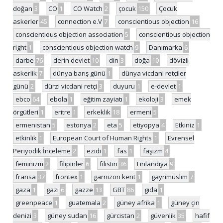
doğan
3
CO
1
CO Watch
2
çocuk
150
Çocuk
askerler
45
connection e.V
7
conscientious objection
16
conscientious objection association
5
conscientious objection
right
1
conscientious objection watch
9
Danimarka
6
darbe
76
derin devlet
10
din
3
doğa
10
dövizli
askerlik
7
dünya barış günü
1
dünya vicdani retçiler
günü
2
dürzi vicdani retçi
3
duyuru
1
e-devlet
1
ebco
64
ebola
1
eğitim zayiatı
1
ekoloji
3
emek
örgütleri
1
eritre
1
erkeklik
18
ermeni
5
ermenistan
5
estonya
2
eta
5
etiyopya
4
Etkiniz
1
etkinlik
1
European Court of Human Rights
1
Evrensel
Periyodik İnceleme
2
ezidi
1
fas
1
faşizm
4
feminizm
2
filipinler
6
filistin
36
Finlandiya
9
fransa
37
frontex
1
garnizon kent
1
gayrimüslim
7
gaza
1
gazi
6
gazze
13
GBT
86
gıda
1
greenpeace
1
guatemala
2
güney afrika
1
güney çin
denizi
3
güney sudan
16
gürcistan
2
güvenlik
35
hafif