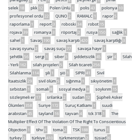
selek
18
pkk
12
Polen Ünlü
1
polis
43
polonya
10
profesyonel ordu
22
QUNO
2
RAMALC
1
rapor
5
raporlama
1
report
3
roboski
34
robot
15
rojava
39
romanya
3
röportaj
2
rusya
150
sağlık
1
sahel
1
Savaş
190
savaş karşıtı
420
savaş karşıtlığı
3
savaş oyunu
2
savaş suçu
77
savaşa hayır
1
şehitlik
56
sergi
1
siber
5
şiddetsizlik
45
şiir
4
Silah
- Yerli
162
silah projeleri
5
Silah ticareti
256
Silahlanma
114
şili
1
şiö
1
SIPRI
41
Sivil
İtaatsizlik
29
sivil ölüm
5
sığınma
1
sıkıyönetim
1
sırbistan
1
somali
8
sosyal medya
8
soykırım
15
sözleşmeli er
17
srilanka
2
sudan
12
Şüpheli Asker
Ölümleri
358
Suriye
172
Suruç Katliamı
1
suudi
arabistan
45
tayland
16
tayvan
4
tck 318
1
The
Multiplier Effect Of The Violation Of The Right To Conscientious
Objection
1
tihv
5
toma
2
TSK
188
tunus
1
turkey
2
türkiye
410
türkmenistan
2
tüsiad
6