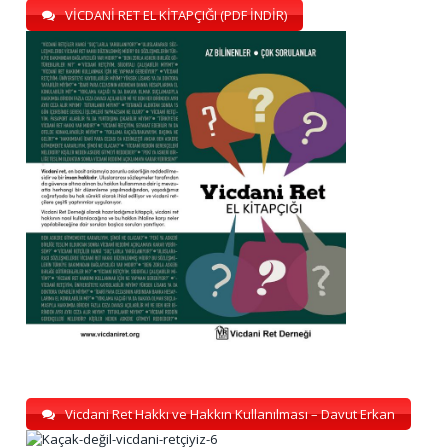
VİCDANİ RET EL KİTAPÇIĞI (PDF İNDİR)
Vicdani Ret Hakkı ve Hakkın Kullanılması – Davut Erkan