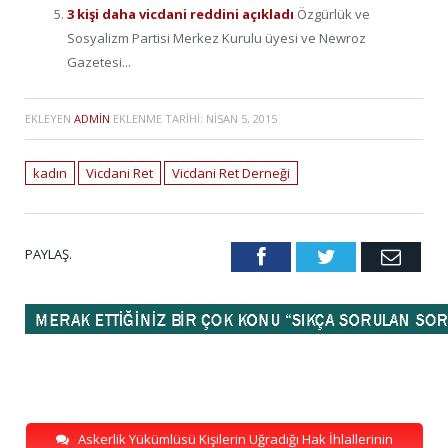
3 kişi daha vicdani reddini açıkladı
Özgürlük ve
Sosyalizm Partisi Merkez Kurulu üyesi ve Newroz
Gazetesi...
EKLEYEN
ADMIN
EKLENME TARIHI:
NISAN 5, 2015
kadın
Vicdani Ret
Vicdani Ret Derneği
PAYLAŞ.
Facebook
Twitter
Emai
Askerlik Yükümlüsü Kişilerin Uğradığı Hak İhlallerinin