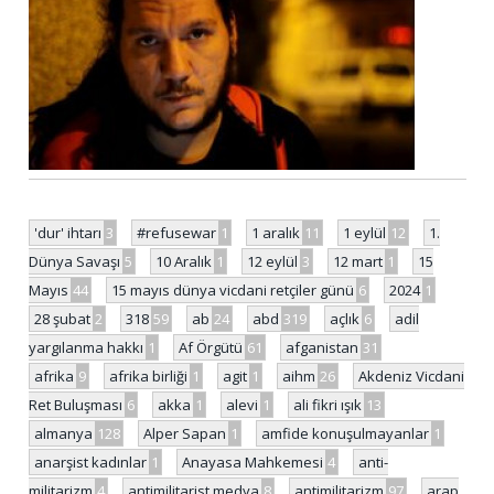
'dur' ihtarı
3
#refusewar
1
1 aralık
11
1 eylül
12
1.
Dünya Savaşı
5
10 Aralık
1
12 eylül
3
12 mart
1
15
Mayıs
44
15 mayıs dünya vicdani retçiler günü
6
2024
1
28 şubat
2
318
59
ab
24
abd
319
açlık
6
adil
yargılanma hakkı
1
Af Örgütü
61
afganistan
31
afrika
9
afrika birliği
1
agit
1
aihm
26
Akdeniz Vicdani
Ret Buluşması
6
akka
1
alevi
1
ali fikri ışık
13
almanya
128
Alper Sapan
1
amfide konuşulmayanlar
1
anarşist kadınlar
1
Anayasa Mahkemesi
4
anti-
militarizm
4
antimilitarist medya
8
antimilitarizm
97
arap