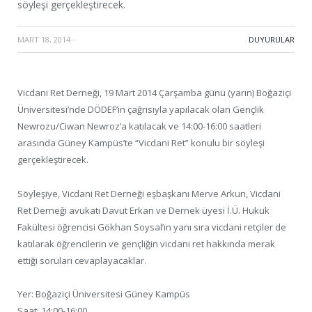
söyleşi gerçekleştirecek.
MART 18, 2014
·
DUYURULAR
Vicdani Ret Derneği, 19 Mart 2014 Çarşamba günü (yarın) Boğaziçi
Üniversitesi’nde DÖDEF’in çağrısıyla yapılacak olan Gençlik
Newrozu/Ciwan Newroz’a katılacak ve 14:00-16:00 saatleri
arasında Güney Kampüs’te “Vicdani Ret” konulu bir söyleşi
gerçekleştirecek.
Söyleşiye, Vicdani Ret Derneği eşbaşkanı Merve Arkun, Vicdani
Ret Derneği avukatı Davut Erkan ve Dernek üyesi İ.Ü. Hukuk
Fakültesi öğrencisi Gökhan Soysal’ın yanı sıra vicdani retçiler de
katılarak öğrencilerin ve gençliğin vicdani ret hakkında merak
ettiği soruları cevaplayacaklar.
Yer: Boğaziçi Üniversitesi Güney Kampüs
Saat: 14:00-16:00