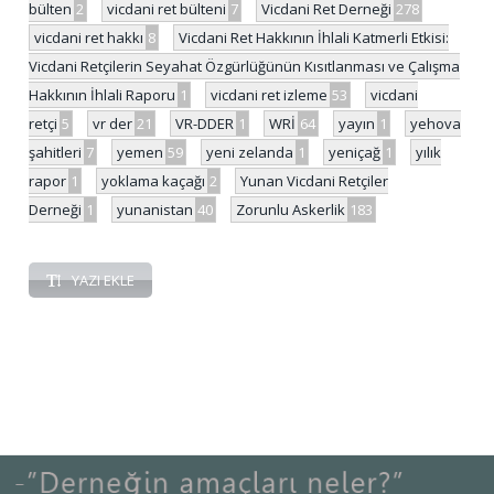
bülten
2
vicdani ret bülteni
7
Vicdani Ret Derneği
278
vicdani ret hakkı
8
Vicdani Ret Hakkının İhlali Katmerli Etkisi:
Vicdani Retçilerin Seyahat Özgürlüğünün Kısıtlanması ve Çalışma
Hakkının İhlali Raporu
1
vicdani ret izleme
53
vicdani
retçi
5
vr der
21
VR-DDER
1
WRİ
64
yayın
1
yehova
şahitleri
7
yemen
59
yeni zelanda
1
yeniçağ
1
yılık
rapor
1
yoklama kaçağı
2
Yunan Vicdani Retçiler
Derneği
1
yunanistan
40
Zorunlu Askerlik
183
YAZI EKLE