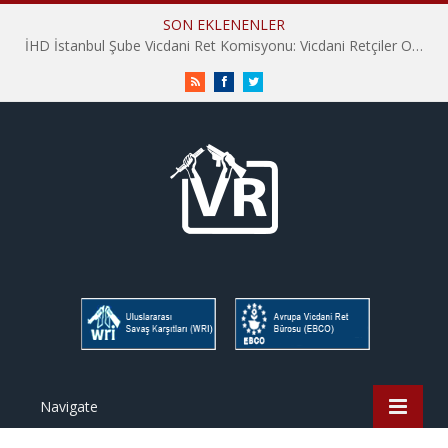
SON EKLENENLER
İHD İstanbul Şube Vicdani Ret Komisyonu: Vicdani Retçiler Olarak Destek İçin Buradayız!
RSS
Facebook
Twitter
Navigate