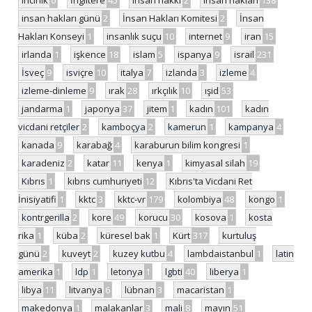
incirlik
6
İngiltere
45
insan hakkı
2
insan hakları
138
insan hakları günü
2
İnsan Hakları Komitesi
2
İnsan
Hakları Konseyi
1
insanlık suçu
10
internet
9
iran
15
irlanda
1
işkence
18
islam
5
ispanya
9
israil
231
İsveç
9
isviçre
10
italya
7
izlanda
3
izleme
4
izleme-dinleme
9
ırak
28
ırkçılık
10
ışid
53
jandarma
1
japonya
37
jitem
1
kadın
101
kadın
vicdani retçiler
2
kamboçya
2
kamerun
1
kampanya
4
kanada
9
karabağ
4
karaburun bilim kongresi
1
karadeniz
2
katar
11
kenya
1
kimyasal silah
19
Kıbrıs
1
kıbrıs cumhuriyeti
12
Kıbrıs'ta Vicdani Ret
İnisiyatifi
1
kktc
3
kktc-vr
179
kolombiya
48
kongo
1
kontrgerilla
2
kore
49
korucu
30
kosova
1
kosta
rika
1
küba
2
küresel bak
1
Kürt
317
kurtuluş
günü
2
kuveyt
2
kuzey kutbu
4
lambdaistanbul
1
latin
amerika
1
ldp
1
letonya
1
lgbti
40
liberya
1
libya
11
litvanya
6
lübnan
3
macaristan
1
makedonya
1
malakanlar
3
mali
8
mayın
51