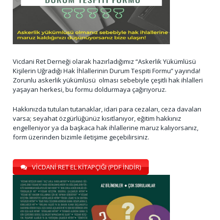
Vicdani Ret Derneği olarak hazırladığımız “Askerlik Yükümlüsü
Kişilerin Uğradığı Hak İhlallerinin Durum Tespiti Formu” yayında!
Zorunlu askerlik yükümlüsü olması sebebiyle çeşitli hak ihlalleri
yaşayan herkesi, bu formu doldurmaya çağırıyoruz.
Hakkınızda tutulan tutanaklar, idari para cezaları, ceza davaları
varsa; seyahat özgürlüğünüz kısıtlanıyor, eğitim hakkınız
engelleniyor ya da başkaca hak ihlallerine maruz kalıyorsanız,
form üzerinden bizimle iletişime geçebilirsiniz.
VİCDANİ RET EL KİTAPÇIĞI (PDF İNDİR)