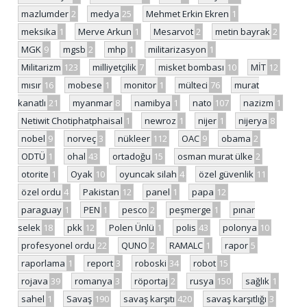
mazlumder
2
medya
25
Mehmet Erkin Ekren
1
meksika
1
Merve Arkun
1
Mesarvot
2
metin bayrak
2
MGK
9
mgsb
2
mhp
1
militarizasyon
1
Militarizm
123
milliyetçilik
7
misket bombası
10
MİT
12
mısır
16
mobese
1
monitor
1
mülteci
76
murat
kanatlı
21
myanmar
8
namibya
1
nato
107
nazizm
1
Netiwit Chotiphatphaisal
1
newroz
1
nijer
1
nijerya
8
nobel
9
norveç
3
nükleer
112
OAC
9
obama
2
ODTÜ
1
ohal
43
ortadoğu
15
osman murat ülke
2
otorite
1
Oyak
10
oyuncak silah
4
özel güvenlik
11
özel ordu
4
Pakistan
12
panel
1
papa
12
paraguay
1
PEN
1
pesco
2
peşmerge
1
pınar
selek
18
pkk
12
Polen Ünlü
1
polis
43
polonya
10
profesyonel ordu
22
QUNO
2
RAMALC
1
rapor
5
raporlama
1
report
3
roboski
34
robot
15
rojava
39
romanya
3
röportaj
2
rusya
150
sağlık
1
sahel
1
Savaş
190
savaş karşıtı
420
savaş karşıtlığı
3