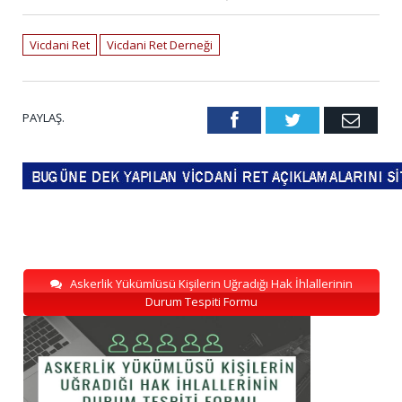
Vicdani Ret
Vicdani Ret Derneği
PAYLAŞ.
Facebook
Twitter
Emai
Askerlik Yükümlüsü Kişilerin Uğradığı Hak İhlallerinin
Durum Tespiti Formu