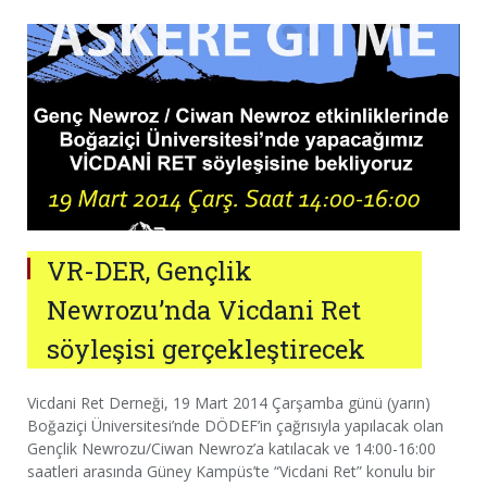
VR-DER, Gençlik
Newrozu’nda Vicdani Ret
söyleşisi gerçekleştirecek
Vicdani Ret Derneği, 19 Mart 2014 Çarşamba günü (yarın)
Boğaziçi Üniversitesi’nde DÖDEF’in çağrısıyla yapılacak olan
Gençlik Newrozu/Ciwan Newroz’a katılacak ve 14:00-16:00
saatleri arasında Güney Kampüs’te “Vicdani Ret” konulu bir