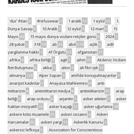
'dur' ihtarı
3
#refusewar
1
1 aralık
11
1 eylül
12
1.
Dünya Savaşı
5
10 Aralık
1
12 eylül
3
12 mart
1
15
Mayıs
44
15 mayıs dünya vicdani retçiler günü
6
2024
1
28 şubat
2
318
59
ab
24
abd
319
açlık
6
adil
yargılanma hakkı
1
Af Örgütü
61
afganistan
31
afrika
9
afrika birliği
1
agit
1
aihm
26
Akdeniz Vicdani
Ret Buluşması
6
akka
1
alevi
1
ali fikri ışık
13
almanya
128
Alper Sapan
1
amfide konuşulmayanlar
1
anarşist kadınlar
1
Anayasa Mahkemesi
4
anti-
militarizm
4
antimilitarist medya
8
antimilitarizm
97
arap
birliği
1
arap ordusu
2
arjantin
1
asker aileleri
1
asker
hakları inisiyatifi
15
asker kaçağı
31
asker uğurlama
18
askere kötü muamele
55
askeri cezaevi
4
Askeri
Harcamalar
92
askeri yargı
17
Askerlik Kanunu
1
askersiz lefkoşa
5
Association for Conscientious