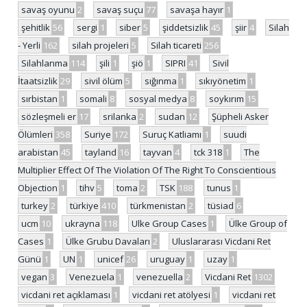
savaş oyunu
2
savaş suçu
77
savaşa hayır
1
şehitlik
56
sergi
1
siber
5
şiddetsizlik
45
şiir
4
Silah
- Yerli
162
silah projeleri
5
Silah ticareti
256
Silahlanma
114
şili
1
şiö
1
SIPRI
41
Sivil
İtaatsizlik
29
sivil ölüm
5
sığınma
1
sıkıyönetim
1
sırbistan
1
somali
8
sosyal medya
8
soykırım
15
sözleşmeli er
17
srilanka
2
sudan
12
Şüpheli Asker
Ölümleri
358
Suriye
172
Suruç Katliamı
1
suudi
arabistan
45
tayland
16
tayvan
4
tck 318
1
The
Multiplier Effect Of The Violation Of The Right To Conscientious
Objection
1
tihv
5
toma
2
TSK
188
tunus
1
turkey
2
türkiye
410
türkmenistan
2
tüsiad
6
ucm
10
ukrayna
118
Ulke Group Cases
1
Ülke Group of
Cases
1
Ülke Grubu Davaları
2
Uluslararası Vicdani Ret
Günü
1
UN
1
unicef
26
uruguay
1
uzay
1
vegan
3
Venezuela
1
venezuella
2
Vicdani Ret
1302
vicdani ret açıklaması
1
vicdani ret atölyesi
1
vicdani ret