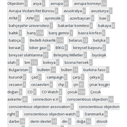
Objection
1
asya
1
avrupa
41
avrupa konseyi
26
Avrupa Vicdani Ret Bürosu
2
avustralya
5
avusturya
2
AYİM
1
AYM
14
ayrımcılık
1
azerbaycan
8
bae
2
bahçeşehir üniversitesi
1
bakanlar komitesi
4
bakaya
8
baltık
7
barış
174
barış gemisi
1
basra körfezi
5
batoça
1
Bedelli Askerlik
114
belarus
13
belçika
6
beraat
1
biber gazı
8
BİKG
1
bireysel başvuru
2
bireysel silahlanma
71
Birleşmiş Milletler
2
biyolojik
silah
1
bm
172
bolivya
2
bosna hersek
2
Bulgaristan
3
bulletin
14
bülten
11
burkina faso
1
burundi
2
çad
1
campaign
5
çarşı
1
çekya
1
cezaevi
1
cezaevleri
6
chp
1
çin
35
çınar koçgiri
doğan
3
CO
1
CO Watch
2
çocuk
150
Çocuk
askerler
45
connection e.V
7
conscientious objection
16
conscientious objection association
5
conscientious objection
right
1
conscientious objection watch
9
Danimarka
6
darbe
76
derin devlet
10
din
3
doğa
10
dövizli