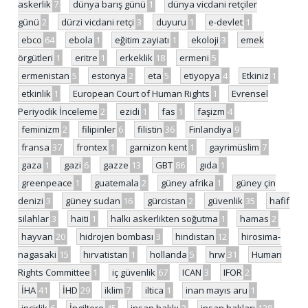
askerlik
7
dünya barış günü
1
dünya vicdani retçiler
günü
2
dürzi vicdani retçi
3
duyuru
1
e-devlet
1
ebco
64
ebola
1
eğitim zayiatı
1
ekoloji
3
emek
örgütleri
1
eritre
1
erkeklik
18
ermeni
5
ermenistan
5
estonya
2
eta
5
etiyopya
4
Etkiniz
1
etkinlik
1
European Court of Human Rights
1
Evrensel
Periyodik İnceleme
2
ezidi
1
fas
1
faşizm
4
feminizm
2
filipinler
6
filistin
36
Finlandiya
9
fransa
37
frontex
1
garnizon kent
1
gayrimüslim
7
gaza
1
gazi
6
gazze
13
GBT
86
gıda
1
greenpeace
1
guatemala
2
güney afrika
1
güney çin
denizi
3
güney sudan
16
gürcistan
2
güvenlik
35
hafif
silahlar
3
haiti
1
halkı askerlikten soğutma
1
hamas
2
hayvan
20
hidrojen bombası
3
hindistan
12
hirosima-
nagasaki
15
hırvatistan
1
hollanda
5
hrw
31
Human
Rights Committee
1
iç güvenlik
67
ICAN
3
IFOR
2
İHA
41
İHD
29
iklim
7
iltica
1
inan mayıs aru
1