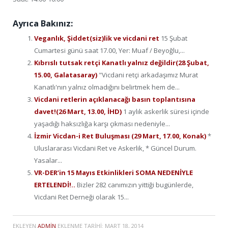
Ayrıca Bakınız:
Veganlık, Şiddet(siz)lik ve vicdani ret
15 Şubat
Cumartesi günü saat 17.00, Yer: Muaf / Beyoğlu,...
Kıbrıslı tutsak retçi Kanatlı yalnız değildir(28 Şubat,
15.00, Galatasaray)
"Vicdani retçi arkadaşımız Murat
Kanatlı'nın yalnız olmadığını belirtmek hem de...
Vicdani retlerin açıklanacağı basın toplantısına
davet!(26 Mart, 13.00, İHD)
1 aylık askerlik süresi içinde
yaşadığı haksızlığa karşı çıkması nedeniyle...
İzmir Vicdan-i Ret Buluşması (29 Mart, 17.00, Konak)
*
Uluslararası Vicdani Ret ve Askerlik, * Güncel Durum.
Yasalar...
VR-DER’in 15 Mayıs Etkinlikleri SOMA NEDENİYLE
ERTELENDİ!..
Bizler 282 canımızın yittiği bugünlerde,
Vicdani Ret Derneği olarak 15...
EKLEYEN
ADMIN
EKLENME TARIHI:
MART 18, 2014