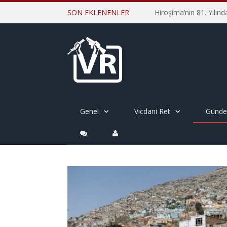
SON EKLENENLER
Genel
Vicdani Ret
Günd