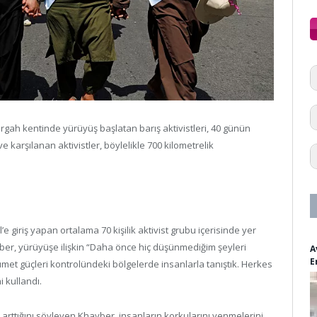
gah kentinde yürüyüş başlatan barış aktivistleri, 40 günün
e karşılanan aktivistler, böylelikle 700 kilometrelik
l’e giriş yapan ortalama 70 kişilik aktivist grubu içerisinde yer
yber, yürüyüşe ilişkin “Daha önce hiç düşünmediğim şeyleri
A
E
et güçleri kontrolündeki bölgelerde insanlarla tanıştık. Herkes
 kullandı.
 arttığını söyleyen Khayber, insanların korkularını yenmelerini