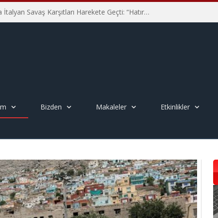
Hiroşima’nın 81. Yılında İtalyan Savaş Karşıtları Harekete Geçti: “Hatırlamak yeterli değil”
em
Bizden
Makaleler
Etkinlikler