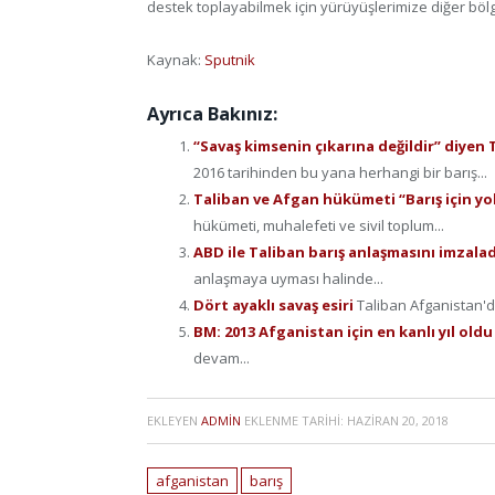
destek toplayabilmek için yürüyüşlerimize diğer bö
Kaynak:
Sputnik
Ayrıca Bakınız:
“Savaş kimsenin çıkarına değildir” diyen 
2016 tarihinden bu yana herhangi bir barış...
Taliban ve Afgan hükümeti “Barış için yo
hükümeti, muhalefeti ve sivil toplum...
ABD ile Taliban barış anlaşmasını imzala
anlaşmaya uyması halinde...
Dört ayaklı savaş esiri
Taliban Afganistan'da
BM: 2013 Afganistan için en kanlı yıl old
devam...
EKLEYEN
ADMIN
EKLENME TARIHI:
HAZIRAN 20, 2018
afganistan
barış