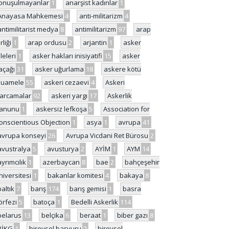
onuşulmayanlar
1
anarşist kadınlar
1
Anayasa Mahkemesi
4
anti-militarizm
4
antimilitarist medya
8
antimilitarizm
97
arap
rliği
1
arap ordusu
2
arjantin
1
asker
ileleri
1
asker hakları inisiyatifi
15
asker
açağı
31
asker uğurlama
18
askere kötü
uamele
55
askeri cezaevi
4
Askeri
arcamalar
92
askeri yargı
17
Askerlik
anunu
1
askersiz lefkoşa
5
Association for
onscientious Objection
1
asya
1
avrupa
41
avrupa konseyi
26
Avrupa Vicdani Ret Bürosu
2
avustralya
5
avusturya
2
AYİM
1
AYM
14
ayrımcılık
1
azerbaycan
8
bae
2
bahçeşehir
niversitesi
1
bakanlar komitesi
4
bakaya
8
baltık
7
barış
174
barış gemisi
1
basra
örfezi
5
batoça
1
Bedelli Askerlik
114
belarus
13
belçika
6
beraat
1
biber gazı
8
BİKG
1
bireysel başvuru
2
bireysel