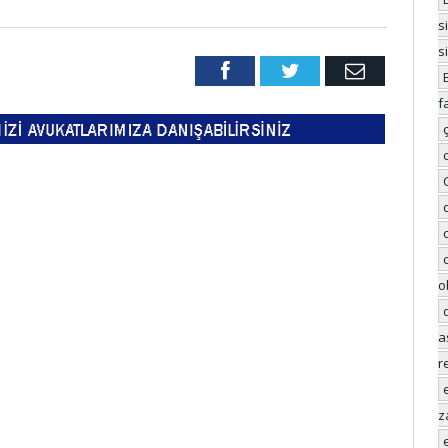
s
s
Facebook
Twitter
Email
f
o
a
r
z