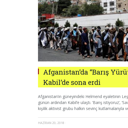
Afganistan’da “Barış Yür
Kabil’de sona erdi
Afganistan’ın güneyindeki Helmend eyaletinin Leşk
günün ardından Kabil’e ulaştı. ’Barış istiyoruz’, ‘
kişilik aktivist grubu halkın sevinç kutlamalarıyla v
HAZIRAN 20, 2018
·