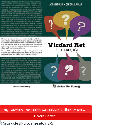
Vicdani Ret Hakkı ve Hakkın Kullanılması –
Davut Erkan