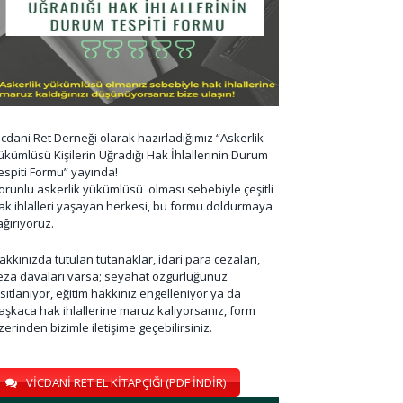
icdani Ret Derneği olarak hazırladığımız “Askerlik
ükümlüsü Kişilerin Uğradığı Hak İhlallerinin Durum
espiti Formu” yayında!
orunlu askerlik yükümlüsü olması sebebiyle çeşitli
ak ihlalleri yaşayan herkesi, bu formu doldurmaya
ağırıyoruz.
akkınızda tutulan tutanaklar, idari para cezaları,
eza davaları varsa; seyahat özgürlüğünüz
ısıtlanıyor, eğitim hakkınız engelleniyor ya da
aşkaca hak ihlallerine maruz kalıyorsanız, form
zerinden bizimle iletişime geçebilirsiniz.
VİCDANİ RET EL KİTAPÇIĞI (PDF İNDİR)