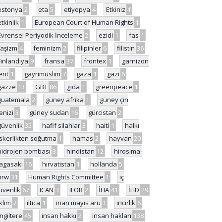
estonya
2
eta
5
etiyopya
4
Etkiniz
1
etkinlik
1
European Court of Human Rights
1
Evrensel Periyodik İnceleme
2
ezidi
1
fas
1
faşizm
4
feminizm
2
filipinler
6
filistin
36
Finlandiya
9
fransa
37
frontex
1
garnizon
ent
1
gayrimüslim
7
gaza
1
gazi
6
gazze
13
GBT
86
gıda
1
greenpeace
1
guatemala
2
güney afrika
1
güney çin
enizi
3
güney sudan
16
gürcistan
2
güvenlik
35
hafif silahlar
3
haiti
1
halkı
skerlikten soğutma
1
hamas
2
hayvan
20
hidrojen bombası
3
hindistan
12
hirosima-
agasaki
16
hırvatistan
1
hollanda
5
hrw
31
Human Rights Committee
1
iç
üvenlik
67
ICAN
3
IFOR
2
İHA
41
İHD
29
iklim
7
iltica
1
inan mayıs aru
1
incirlik
6
İngiltere
45
insan hakkı
2
insan hakları
138