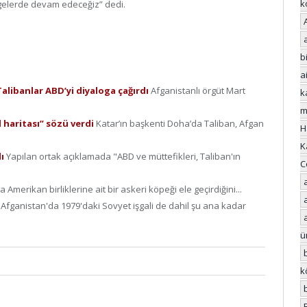
k
lgelerde devam edeceğiz” dedi.
bi
a
Talibanlar ABD’yi diyaloga çağırdı
Afganistanlı örgüt Mart
k
m
l haritası” sözü verdi
Katar’ın başkenti Doha’da Taliban, Afgan
H
K
dı
Yapılan ortak açıklamada "ABD ve müttefikleri, Taliban'ın
C
 Amerikan birliklerine ait bir askeri köpeği ele geçirdiğini...
u
Afganistan'da 1979'daki Sovyet işgali de dahil şu ana kadar
ü
k