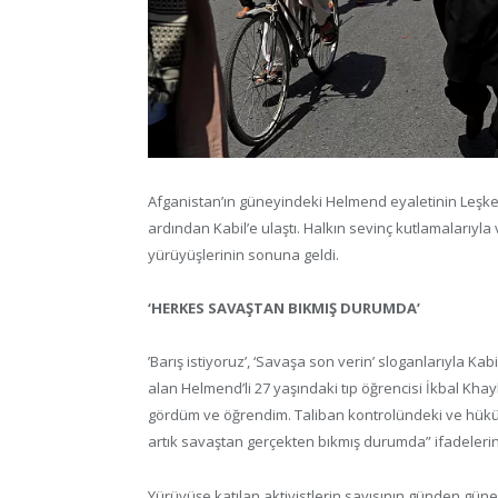
Afganistan’ın güneyindeki Helmend eyaletinin Leşker
ardından Kabil’e ulaştı. Halkın sevinç kutlamalarıyla v
yürüyüşlerinin sonuna geldi.
‘HERKES SAVAŞTAN BIKMIŞ DURUMDA’
’Barış istiyoruz’, ‘Savaşa son verin’ sloganlarıyla Kabi
alan Helmend’li 27 yaşındaki tıp öğrencisi İkbal Kha
gördüm ve öğrendim. Taliban kontrolündeki ve hüküm
artık savaştan gerçekten bıkmış durumda” ifadelerini
Yürüyüşe katılan aktivistlerin sayısının günden güne