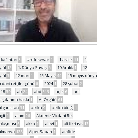
'dur' ihtarı
3
#refusewar
1
1 aralık
11
1
ylül
12
1. Dünya Savaşı
5
10 Aralık
1
12
ylül
3
12 mart
1
15 Mayıs
44
15 mayıs dünya
icdani retçiler günü
6
2024
1
28 şubat
2
318
59
ab
24
abd
319
açlık
6
adil
argılanma hakkı
1
Af Örgütü
61
afganistan
31
afrika
9
afrika birliği
1
agit
1
aihm
26
Akdeniz Vicdani Ret
uluşması
6
akka
1
alevi
1
ali fikri ışık
13
almanya
128
Alper Sapan
1
amfide