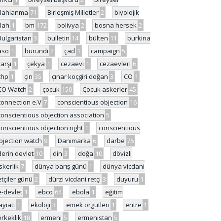
ilahlanma
71
Birleşmiş Milletler
2
biyolojik
ilah
1
bm
172
bolivya
2
bosna hersek
2
Bulgaristan
3
bulletin
14
bülten
11
burkina
aso
1
burundi
2
çad
1
campaign
5
çarşı
1
çekya
1
cezaevi
1
cezaevleri
6
chp
1
çin
35
çınar koçgiri doğan
3
CO
1
CO Watch
2
çocuk
150
Çocuk askerler
45
connection e.V
7
conscientious objection
16
conscientious objection association
5
conscientious objection right
1
conscientious
bjection watch
9
Danimarka
6
darbe
76
derin devlet
10
din
3
doğa
10
dövizli
skerlik
7
dünya barış günü
1
dünya vicdani
etçiler günü
2
dürzi vicdani retçi
3
duyuru
1
e-devlet
1
ebco
64
ebola
1
eğitim
ayiatı
1
ekoloji
3
emek örgütleri
1
eritre
1
erkeklik
18
ermeni
5
ermenistan
5