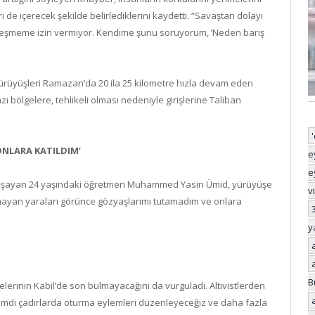
i de içerecek şekilde belirlediklerini kaydetti. “Savaştan dolayı
nleşmeme izin vermiyor. Kendime şunu soruyorum, ’Neden barış
yürüyüşleri Ramazan’da 20 ila 25 kilometre hızla devam eden
ı bölgelere, tehlikeli olması nedeniyle girişlerine Taliban
NLARA KATILDIM’
e
e
de yaşayan 24 yaşındaki öğretmen Muhammed Yasin Ümid, yürüyüşe
v
kanayan yaraları görünce gözyaşlarımı tutamadım ve onlara
y
B
elerinin Kabil’de son bulmayacağını da vurguladı. Altivistlerden
Şimdi çadırlarda oturma eylemleri düzenleyeceğiz ve daha fazla