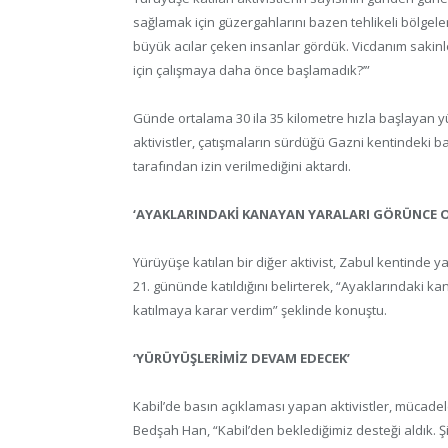
sağlamak için güzergahlarını bazen tehlikeli bölgeler
büyük acılar çeken insanlar gördük. Vicdanım saki
için çalışmaya daha önce başlamadık?’”
Günde ortalama 30 ila 35 kilometre hızla başlayan 
aktivistler, çatışmaların sürdüğü Gazni kentindeki baz
tarafından izin verilmediğini aktardı.
‘AYAKLARINDAKİ KANAYAN YARALARI GÖRÜNCE O
Yürüyüşe katılan bir diğer aktivist, Zabul kentin
21. gününde katıldığını belirterek, “Ayaklarındaki 
katılmaya karar verdim” şeklinde konuştu.
‘YÜRÜYÜŞLERİMİZ DEVAM EDECEK’
Kabil’de basın açıklaması yapan aktivistler, mücadel
Bedşah Han, “Kabil’den beklediğimiz desteği aldık. 