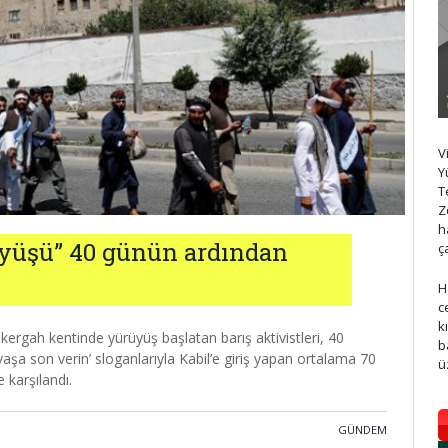
V
Y
T
Z
h
üyüşü” 40 günün ardından
ç
H
c
k
ergah kentinde yürüyüş başlatan barış aktivistleri, 40
b
Savaşa son verin’ sloganlarıyla Kabil’e giriş yapan ortalama 70
ü
e karşılandı.
GÜNDEM