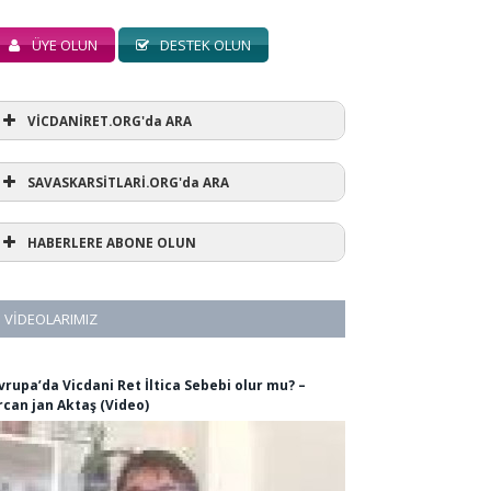
ÜYE OLUN
DESTEK OLUN
VİCDANİRET.ORG'da ARA
SAVASKARSİTLARİ.ORG'da ARA
HABERLERE ABONE OLUN
VIDEOLARIMIZ
vrupa’da Vicdani Ret İltica Sebebi olur mu? –
rcan jan Aktaş (Video)