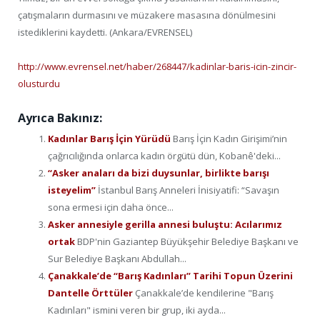
çatışmaların durmasını ve müzakere masasına dönülmesini
istediklerini kaydetti. (Ankara/EVRENSEL)
http://www.evrensel.net/haber/268447/kadinlar-baris-icin-zincir-
olusturdu
Ayrıca Bakınız:
Kadınlar Barış İçin Yürüdü
Barış İçin Kadın Girişimi’nin
çağrıcılığında onlarca kadın örgütü dün, Kobanê'deki...
“Asker anaları da bizi duysunlar, birlikte barışı
isteyelim”
İstanbul Barış Anneleri İnisiyatifi: “Savaşın
sona ermesi için daha önce...
Asker annesiyle gerilla annesi buluştu: Acılarımız
ortak
BDP'nin Gaziantep Büyükşehir Belediye Başkanı ve
Sur Belediye Başkanı Abdullah...
Çanakkale’de “Barış Kadınları” Tarihi Topun Üzerini
Dantelle Örttüler
Çanakkale’de kendilerine "Barış
Kadınları" ismini veren bir grup, iki ayda...