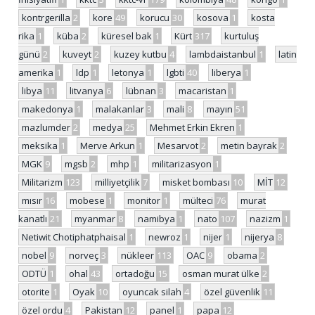
kontrgerilla
2
kore
49
korucu
30
kosova
1
kosta
rika
1
küba
2
küresel bak
1
Kürt
317
kurtuluş
günü
2
kuveyt
2
kuzey kutbu
4
lambdaistanbul
1
latin
amerika
1
ldp
1
letonya
1
lgbti
40
liberya
1
libya
11
litvanya
6
lübnan
3
macaristan
1
makedonya
1
malakanlar
3
mali
8
mayın
51
mazlumder
2
medya
25
Mehmet Erkin Ekren
1
meksika
1
Merve Arkun
1
Mesarvot
2
metin bayrak
2
MGK
9
mgsb
2
mhp
1
militarizasyon
1
Militarizm
123
milliyetçilik
7
misket bombası
10
MİT
12
mısır
16
mobese
1
monitor
1
mülteci
76
murat
kanatlı
21
myanmar
8
namibya
1
nato
107
nazizm
1
Netiwit Chotiphatphaisal
1
newroz
1
nijer
1
nijerya
8
nobel
9
norveç
3
nükleer
113
OAC
9
obama
2
ODTÜ
1
ohal
43
ortadoğu
15
osman murat ülke
2
otorite
1
Oyak
10
oyuncak silah
4
özel güvenlik
11
özel ordu
4
Pakistan
12
panel
1
papa
12