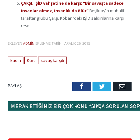
ÇARŞI, IŞİD vahşetine de karşı: “Bir savaşta sadece
insanlar ölmez, insanlık da ölür”
Beşiktaş’ın muhalif
taraftar grubu Çarşı, Kobani’deki IŞİD saldırılarına karşı
resmi...
EKLEYEN
ADMIN
EKLENME TARIHI:
ARALIK 26, 2015
kadın
Kürt
savaş karşıtı
PAYLAŞ.
Facebook
Twitter
Emai