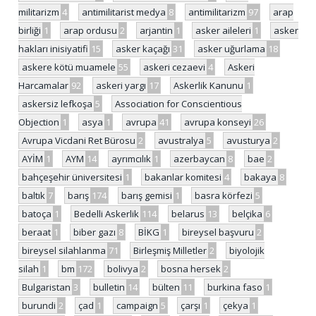
militarizm
4
antimilitarist medya
8
antimilitarizm
97
arap
birliği
1
arap ordusu
2
arjantin
1
asker aileleri
1
asker
hakları inisiyatifi
15
asker kaçağı
31
asker uğurlama
18
askere kötü muamele
55
askeri cezaevi
4
Askeri
Harcamalar
92
askeri yargı
17
Askerlik Kanunu
1
askersiz lefkoşa
5
Association for Conscientious
Objection
1
asya
1
avrupa
41
avrupa konseyi
26
Avrupa Vicdani Ret Bürosu
2
avustralya
5
avusturya
2
AYİM
1
AYM
14
ayrımcılık
1
azerbaycan
8
bae
2
bahçeşehir üniversitesi
1
bakanlar komitesi
4
bakaya
8
baltık
7
barış
174
barış gemisi
1
basra körfezi
5
batoça
1
Bedelli Askerlik
114
belarus
13
belçika
6
beraat
1
biber gazı
8
BİKG
1
bireysel başvuru
2
bireysel silahlanma
71
Birleşmiş Milletler
2
biyolojik
silah
1
bm
172
bolivya
2
bosna hersek
2
Bulgaristan
3
bulletin
14
bülten
11
burkina faso
1
burundi
2
çad
1
campaign
5
çarşı
1
çekya
1