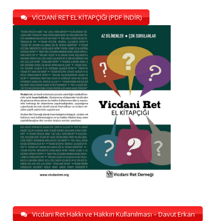
VİCDANİ RET EL KİTAPÇIĞI (PDF İNDİR)
Vicdani Ret Hakkı ve Hakkın Kullanılması – Davut Erkan