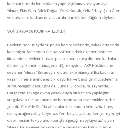
kadınlar burada bir açıklama yaptı. Açıklamayı okuyan Ayla
Yılmaz, Ekin Wan, Dilek Doğan, Dilek Kortak, Yeliz Erbay, Şirin Öter
ve daha nice kadının devlet tarafından öldürüldüğünü söyledi.
‘SON 3 AYDA 58 KADIN KATLEDİLDİ’
Devletin, son üç ayda 58 politik kadını evlerinde, sokak ortasında
katlettiğini ifade eden Yılmaz, AKP’nin erkek egemen sisteme
itiraz eden, devletin baskıcı politikalarına karşı direnen kadınları
öldürmeyi kendine amaç edindiğini kaydetti. AKP Hükümetine
seslenen Yılmaz “Buradayız, öldürmekle bitmeyiz! Biz kadınlar
yaşamın her alanında eşitlik, özgürlük ve barış için mücadelemizi
sürdüreceğiz” dedi. Cizre’de, Sur’da, Silopi’de, Nusaybin’de,
Dargeçit’te sokağa çıkma yasaklarıyla bir katliam yapıldığını
vurgulayan Yılmaz kadınların barıştan yana ısrar ettiklerini dile
getirdi. “Cizre’de Sur’da ablukalar kalkmadan Ankara’da barış
olmayacağını çok iyi biliyoruz. Yeni bir yıla yaklaşırken yeni yılın iyi
olabilmesinin tek yolunun barıştan geçtiğini söylüyoruz” diyen
Yılmaz, bir an evvel sokağa çıkma yasaklarının kaldırılmasını,