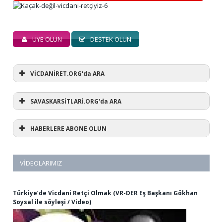
ÜYE OLUN
DESTEK OLUN
VİCDANİRET.ORG'da ARA
SAVASKARSİTLARİ.ORG'da ARA
HABERLERE ABONE OLUN
VIDEOLARIMIZ
Türkiye’de Vicdani Retçi Olmak (VR-DER Eş Başkanı Gökhan
Soysal ile söyleşi / Video)