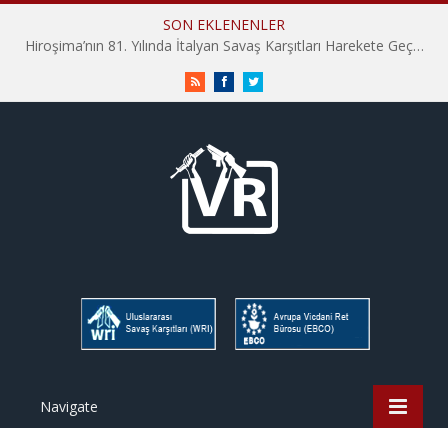
SON EKLENENLER
Hiroşima’nın 81. Yılında İtalyan Savaş Karşıtları Harekete Geçti: “Hatırlamak yeterli değil”
RSS
Facebook
Twitter
Navigate