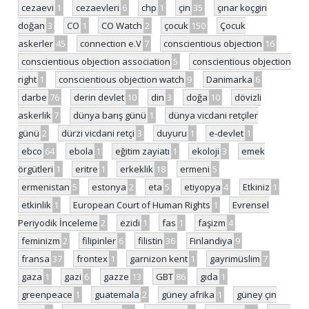
cezaevi
1
cezaevleri
6
chp
1
çin
35
çınar koçgiri
doğan
3
CO
1
CO Watch
2
çocuk
150
Çocuk
askerler
45
connection e.V
7
conscientious objection
16
conscientious objection association
5
conscientious objection
right
1
conscientious objection watch
9
Danimarka
6
darbe
76
derin devlet
10
din
3
doğa
10
dövizli
askerlik
7
dünya barış günü
1
dünya vicdani retçiler
günü
2
dürzi vicdani retçi
3
duyuru
1
e-devlet
1
ebco
64
ebola
1
eğitim zayiatı
1
ekoloji
3
emek
örgütleri
1
eritre
1
erkeklik
18
ermeni
5
ermenistan
5
estonya
2
eta
5
etiyopya
4
Etkiniz
1
etkinlik
1
European Court of Human Rights
1
Evrensel
Periyodik İnceleme
2
ezidi
1
fas
1
faşizm
4
feminizm
2
filipinler
6
filistin
36
Finlandiya
9
fransa
37
frontex
1
garnizon kent
1
gayrimüslim
7
gaza
1
gazi
6
gazze
13
GBT
86
gıda
1
greenpeace
1
guatemala
2
güney afrika
1
güney çin