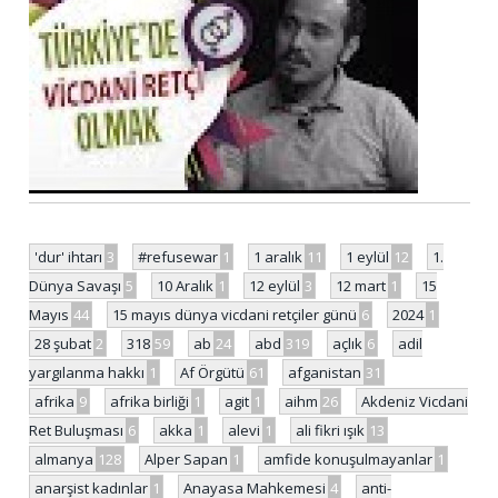
'dur' ihtarı
3
#refusewar
1
1 aralık
11
1 eylül
12
1.
Dünya Savaşı
5
10 Aralık
1
12 eylül
3
12 mart
1
15
Mayıs
44
15 mayıs dünya vicdani retçiler günü
6
2024
1
28 şubat
2
318
59
ab
24
abd
319
açlık
6
adil
yargılanma hakkı
1
Af Örgütü
61
afganistan
31
afrika
9
afrika birliği
1
agit
1
aihm
26
Akdeniz Vicdani
Ret Buluşması
6
akka
1
alevi
1
ali fikri ışık
13
almanya
128
Alper Sapan
1
amfide konuşulmayanlar
1
anarşist kadınlar
1
Anayasa Mahkemesi
4
anti-