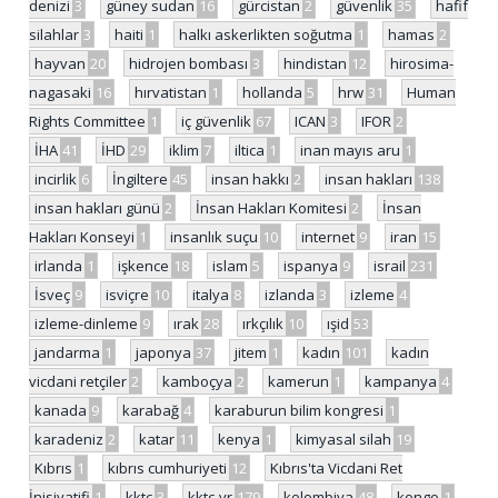
denizi
3
güney sudan
16
gürcistan
2
güvenlik
35
hafif
silahlar
3
haiti
1
halkı askerlikten soğutma
1
hamas
2
hayvan
20
hidrojen bombası
3
hindistan
12
hirosima-
nagasaki
16
hırvatistan
1
hollanda
5
hrw
31
Human
Rights Committee
1
iç güvenlik
67
ICAN
3
IFOR
2
İHA
41
İHD
29
iklim
7
iltica
1
inan mayıs aru
1
incirlik
6
İngiltere
45
insan hakkı
2
insan hakları
138
insan hakları günü
2
İnsan Hakları Komitesi
2
İnsan
Hakları Konseyi
1
insanlık suçu
10
internet
9
iran
15
irlanda
1
işkence
18
islam
5
ispanya
9
israil
231
İsveç
9
isviçre
10
italya
8
izlanda
3
izleme
4
izleme-dinleme
9
ırak
28
ırkçılık
10
ışid
53
jandarma
1
japonya
37
jitem
1
kadın
101
kadın
vicdani retçiler
2
kamboçya
2
kamerun
1
kampanya
4
kanada
9
karabağ
4
karaburun bilim kongresi
1
karadeniz
2
katar
11
kenya
1
kimyasal silah
19
Kıbrıs
1
kıbrıs cumhuriyeti
12
Kıbrıs'ta Vicdani Ret
İnisiyatifi
1
kktc
3
kktc-vr
179
kolombiya
48
kongo
1