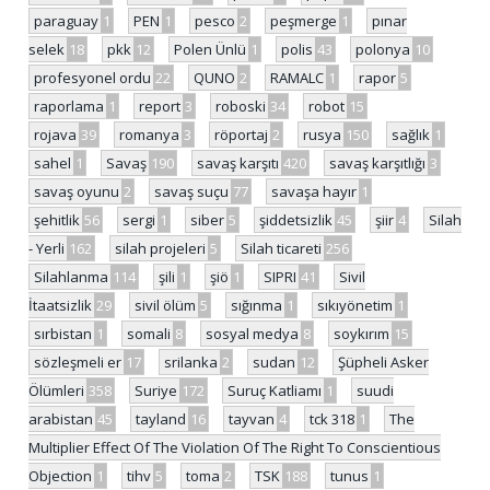
paraguay
1
PEN
1
pesco
2
peşmerge
1
pınar
selek
18
pkk
12
Polen Ünlü
1
polis
43
polonya
10
profesyonel ordu
22
QUNO
2
RAMALC
1
rapor
5
raporlama
1
report
3
roboski
34
robot
15
rojava
39
romanya
3
röportaj
2
rusya
150
sağlık
1
sahel
1
Savaş
190
savaş karşıtı
420
savaş karşıtlığı
3
savaş oyunu
2
savaş suçu
77
savaşa hayır
1
şehitlik
56
sergi
1
siber
5
şiddetsizlik
45
şiir
4
Silah
- Yerli
162
silah projeleri
5
Silah ticareti
256
Silahlanma
114
şili
1
şiö
1
SIPRI
41
Sivil
İtaatsizlik
29
sivil ölüm
5
sığınma
1
sıkıyönetim
1
sırbistan
1
somali
8
sosyal medya
8
soykırım
15
sözleşmeli er
17
srilanka
2
sudan
12
Şüpheli Asker
Ölümleri
358
Suriye
172
Suruç Katliamı
1
suudi
arabistan
45
tayland
16
tayvan
4
tck 318
1
The
Multiplier Effect Of The Violation Of The Right To Conscientious
Objection
1
tihv
5
toma
2
TSK
188
tunus
1