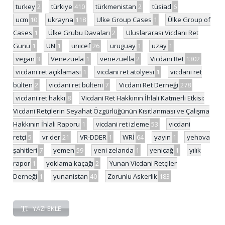
turkey
2
türkiye
410
türkmenistan
2
tüsiad
6
ucm
10
ukrayna
118
Ulke Group Cases
1
Ülke Group of
Cases
1
Ülke Grubu Davaları
2
Uluslararası Vicdani Ret
Günü
1
UN
1
unicef
26
uruguay
1
uzay
1
vegan
3
Venezuela
1
venezuella
2
Vicdani Ret
1302
vicdani ret açıklaması
1
vicdani ret atölyesi
1
vicdani ret
bülten
2
vicdani ret bülteni
7
Vicdani Ret Derneği
278
vicdani ret hakkı
8
Vicdani Ret Hakkının İhlali Katmerli Etkisi:
Vicdani Retçilerin Seyahat Özgürlüğünün Kısıtlanması ve Çalışma
Hakkının İhlali Raporu
1
vicdani ret izleme
53
vicdani
retçi
5
vr der
21
VR-DDER
1
WRİ
64
yayın
1
yehova
şahitleri
7
yemen
59
yeni zelanda
1
yeniçağ
1
yılık
rapor
1
yoklama kaçağı
2
Yunan Vicdani Retçiler
Derneği
1
yunanistan
40
Zorunlu Askerlik
183
YAZI EKLE