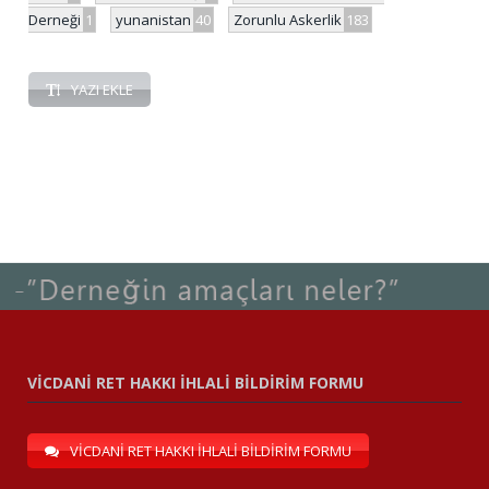
Derneği
1
yunanistan
40
Zorunlu Askerlik
183
YAZI EKLE
VİCDANİ RET HAKKI İHLALİ BİLDİRİM FORMU
VİCDANİ RET HAKKI İHLALİ BİLDİRİM FORMU