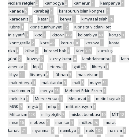
vicdani retçiler
2
kamboçya
2
kamerun
1
kampanya
4
kanada
9
karabağ
4
karaburun bilim kongresi
1
karadeniz
2
katar
11
kenya
1
kimyasal silah
19
Kıbrıs
1
kıbrıs cumhuriyeti
12
Kıbrıs'ta Vicdani Ret
İnisiyatifi
1
kktc
3
kktc-vr
179
kolombiya
48
kongo
1
kontrgerilla
2
kore
49
korucu
30
kosova
1
kosta
rika
1
küba
2
küresel bak
1
Kürt
317
kurtuluş
günü
2
kuveyt
2
kuzey kutbu
4
lambdaistanbul
1
latin
amerika
1
ldp
1
letonya
1
lgbti
40
liberya
1
libya
11
litvanya
6
lübnan
3
macaristan
1
makedonya
1
malakanlar
3
mali
8
mayın
51
mazlumder
2
medya
25
Mehmet Erkin Ekren
1
meksika
1
Merve Arkun
1
Mesarvot
2
metin bayrak
2
MGK
9
mgsb
2
mhp
1
militarizasyon
1
Militarizm
123
milliyetçilik
7
misket bombası
10
MİT
12
mısır
16
mobese
1
monitor
1
mülteci
76
murat
kanatlı
21
myanmar
8
namibya
1
nato
107
nazizm
1