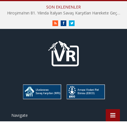
SON EKLENENLER
Hiroşima’nın 81. Yılında İtalyan Savaş Karşıtları Harekete Geçti: “Hatırlamak yeterli değil”
RSS
Facebook
Twitter
Navigate