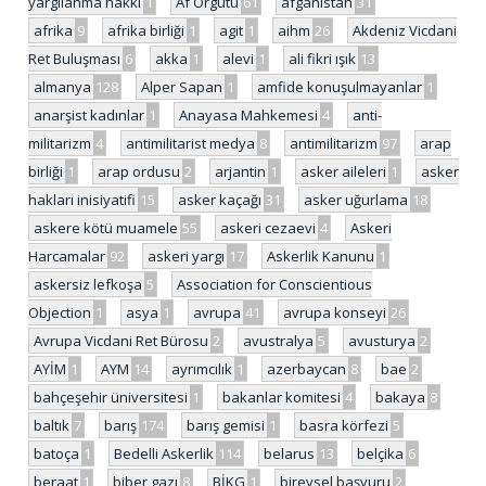
yargılanma hakkı
1
Af Örgütü
61
afganistan
31
afrika
9
afrika birliği
1
agit
1
aihm
26
Akdeniz Vicdani
Ret Buluşması
6
akka
1
alevi
1
ali fikri ışık
13
almanya
128
Alper Sapan
1
amfide konuşulmayanlar
1
anarşist kadınlar
1
Anayasa Mahkemesi
4
anti-
militarizm
4
antimilitarist medya
8
antimilitarizm
97
arap
birliği
1
arap ordusu
2
arjantin
1
asker aileleri
1
asker
hakları inisiyatifi
15
asker kaçağı
31
asker uğurlama
18
askere kötü muamele
55
askeri cezaevi
4
Askeri
Harcamalar
92
askeri yargı
17
Askerlik Kanunu
1
askersiz lefkoşa
5
Association for Conscientious
Objection
1
asya
1
avrupa
41
avrupa konseyi
26
Avrupa Vicdani Ret Bürosu
2
avustralya
5
avusturya
2
AYİM
1
AYM
14
ayrımcılık
1
azerbaycan
8
bae
2
bahçeşehir üniversitesi
1
bakanlar komitesi
4
bakaya
8
baltık
7
barış
174
barış gemisi
1
basra körfezi
5
batoça
1
Bedelli Askerlik
114
belarus
13
belçika
6
beraat
1
biber gazı
8
BİKG
1
bireysel başvuru
2