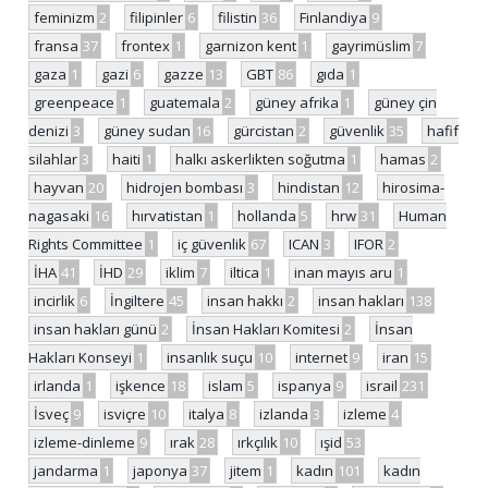
feminizm
2
filipinler
6
filistin
36
Finlandiya
9
fransa
37
frontex
1
garnizon kent
1
gayrimüslim
7
gaza
1
gazi
6
gazze
13
GBT
86
gıda
1
greenpeace
1
guatemala
2
güney afrika
1
güney çin
denizi
3
güney sudan
16
gürcistan
2
güvenlik
35
hafif
silahlar
3
haiti
1
halkı askerlikten soğutma
1
hamas
2
hayvan
20
hidrojen bombası
3
hindistan
12
hirosima-
nagasaki
16
hırvatistan
1
hollanda
5
hrw
31
Human
Rights Committee
1
iç güvenlik
67
ICAN
3
IFOR
2
İHA
41
İHD
29
iklim
7
iltica
1
inan mayıs aru
1
incirlik
6
İngiltere
45
insan hakkı
2
insan hakları
138
insan hakları günü
2
İnsan Hakları Komitesi
2
İnsan
Hakları Konseyi
1
insanlık suçu
10
internet
9
iran
15
irlanda
1
işkence
18
islam
5
ispanya
9
israil
231
İsveç
9
isviçre
10
italya
8
izlanda
3
izleme
4
izleme-dinleme
9
ırak
28
ırkçılık
10
ışid
53
jandarma
1
japonya
37
jitem
1
kadın
101
kadın