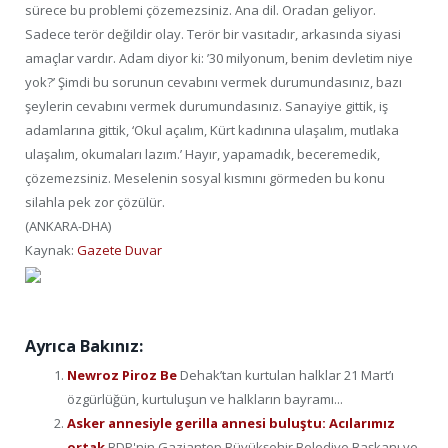
sürece bu problemi çözemezsiniz. Ana dil. Oradan geliyor.
Sadece terör değildir olay. Terör bir vasıtadır, arkasında siyasi
amaçlar vardır. Adam diyor ki: ’30 milyonum, benim devletim niye
yok?’ Şimdi bu sorunun cevabını vermek durumundasınız, bazı
şeylerin cevabını vermek durumundasınız. Sanayiye gittik, iş
adamlarına gittik, ‘Okul açalım, Kürt kadınına ulaşalım, mutlaka
ulaşalım, okumaları lazım.’ Hayır, yapamadık, beceremedik,
çözemezsiniz. Meselenin sosyal kısmını görmeden bu konu
silahla pek zor çözülür.
(ANKARA-DHA)
Kaynak:
Gazete Duvar
Ayrıca Bakınız:
Newroz Piroz Be
Dehak’tan kurtulan halklar 21 Mart’ı
özgürlüğün, kurtuluşun ve halkların bayramı...
Asker annesiyle gerilla annesi buluştu: Acılarımız
ortak
BDP'nin Gaziantep Büyükşehir Belediye Başkanı ve