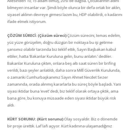
Ailesinden 10, 15 adam ölmüş, 20’si de dağda. Çocuklarının adını
bilmeyen insanlar var. Şimdi böyle olunca bir defa ortak bir aklın,
siyaset aklının devreye girmesi lazım bu, HDP olabilirdi, o kadarını
ifade etmek istiyorum.
ÇÖZÜM SÜRECİ: (Çözüm süreci)
Çözüm sürecini, temas edelim,
yüz yüze görüşelim, doğru düzgün bir noktaya bu işi getirme
şansımız olabilir tarzında biz teklif ettik, Sayın Başbakan kabul
ettiler, hatta ‘Bakanlar Kuruluna gelin, bunu anlatın.’ dediler.
Bakanlar Kuruluna çıktım, onlara beş altı saat süren bir brifing
verildi, bazı şeyler anlatıldı, daha sonra Millî Güvenlik Kurulunda,
o zamanki Cumhurbaşkanımız Sayın Ahmet Necdet Sezer
zamanında, orada alınmış kararlarla bu süreç böyle başladı. Yani
siyasi iktidar buna ‘evet’ dedi, biz teklif olarak ortaya çıktık, ama
bana göre, bu konuya müsaade eden siyasi iktidar büyük risk
aldı.
KÜRT SORUNU: (Kürt sorunu)
Olay sosyaldir. Biz o dönemde
bir proje ürettik. Laf lafı açıyor. Kürt kadınına ulaşamadığınız