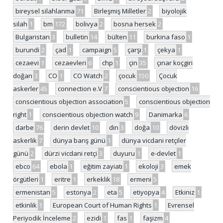
bireysel silahlanma
71
Birleşmiş Milletler
2
biyolojik
silah
1
bm
172
bolivya
2
bosna hersek
2
Bulgaristan
3
bulletin
14
bülten
11
burkina faso
1
burundi
2
çad
1
campaign
5
çarşı
1
çekya
1
cezaevi
1
cezaevleri
6
chp
1
çin
35
çınar koçgiri
doğan
3
CO
1
CO Watch
2
çocuk
150
Çocuk
askerler
45
connection e.V
7
conscientious objection
16
conscientious objection association
5
conscientious objection
right
1
conscientious objection watch
9
Danimarka
6
darbe
76
derin devlet
10
din
3
doğa
10
dövizli
askerlik
7
dünya barış günü
1
dünya vicdani retçiler
günü
2
dürzi vicdani retçi
3
duyuru
1
e-devlet
1
ebco
64
ebola
1
eğitim zayiatı
1
ekoloji
3
emek
örgütleri
1
eritre
1
erkeklik
18
ermeni
5
ermenistan
5
estonya
2
eta
5
etiyopya
4
Etkiniz
1
etkinlik
1
European Court of Human Rights
1
Evrensel
Periyodik İnceleme
2
ezidi
1
fas
1
faşizm
4