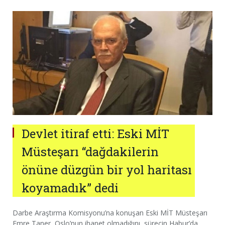
Devlet itiraf etti: Eski MİT
Müsteşarı “dağdakilerin
önüne düzgün bir yol haritası
koyamadık” dedi
Darbe Araştırma Komisyonu’na konuşan Eski MİT Müsteşarı
Emre Taner, Oslo’nun ihanet olmadığını, sürecin Habur’da