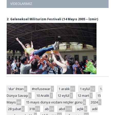
VIDEOLARIMIZ
2. Geleneksel Militurizm Festivali (14 Mayıs 2005 – İzmir)
'dur' ihtarı
3
#refusewar
1
1 aralık
11
1 eylül
12
1.
Dünya Savaşı
5
10 Aralık
1
12 eylül
3
12 mart
1
15
Mayıs
44
15 mayıs dünya vicdani retçiler günü
6
2024
1
28 şubat
2
318
59
ab
24
abd
319
açlık
6
adil