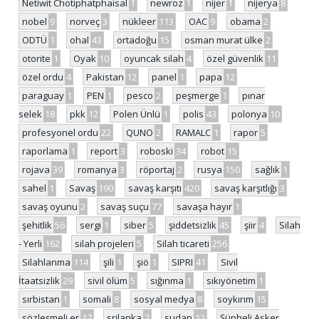
Netiwit Chotiphatphaisal
1
newroz
1
nijer
1
nijerya
8
nobel
9
norveç
3
nükleer
113
OAC
9
obama
2
ODTÜ
1
ohal
43
ortadoğu
15
osman murat ülke
2
otorite
1
Oyak
10
oyuncak silah
4
özel güvenlik
11
özel ordu
4
Pakistan
12
panel
1
papa
12
paraguay
1
PEN
1
pesco
2
peşmerge
1
pınar
selek
18
pkk
12
Polen Ünlü
1
polis
43
polonya
10
profesyonel ordu
22
QUNO
2
RAMALC
1
rapor
5
raporlama
1
report
3
roboski
34
robot
15
rojava
39
romanya
3
röportaj
2
rusya
150
sağlık
1
sahel
1
Savaş
190
savaş karşıtı
420
savaş karşıtlığı
3
savaş oyunu
2
savaş suçu
77
savaşa hayır
1
şehitlik
56
sergi
1
siber
5
şiddetsizlik
45
şiir
4
Silah
- Yerli
162
silah projeleri
5
Silah ticareti
256
Silahlanma
114
şili
1
şiö
1
SIPRI
41
Sivil
İtaatsizlik
29
sivil ölüm
5
sığınma
1
sıkıyönetim
1
sırbistan
1
somali
8
sosyal medya
8
soykırım
15
sözleşmeli er
17
srilanka
2
sudan
12
Şüpheli Asker