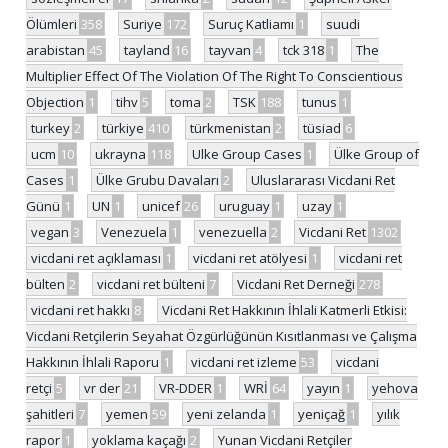
Ölümleri
358
Suriye
172
Suruç Katliamı
1
suudi
arabistan
45
tayland
16
tayvan
4
tck 318
1
The
Multiplier Effect Of The Violation Of The Right To Conscientious
Objection
1
tihv
5
toma
2
TSK
188
tunus
1
turkey
2
türkiye
410
türkmenistan
2
tüsiad
6
ucm
10
ukrayna
118
Ulke Group Cases
1
Ülke Group of
Cases
1
Ülke Grubu Davaları
2
Uluslararası Vicdani Ret
Günü
1
UN
1
unicef
26
uruguay
1
uzay
1
vegan
3
Venezuela
1
venezuella
2
Vicdani Ret
1302
vicdani ret açıklaması
1
vicdani ret atölyesi
1
vicdani ret
bülten
2
vicdani ret bülteni
7
Vicdani Ret Derneği
278
vicdani ret hakkı
8
Vicdani Ret Hakkının İhlali Katmerli Etkisi:
Vicdani Retçilerin Seyahat Özgürlüğünün Kısıtlanması ve Çalışma
Hakkının İhlali Raporu
1
vicdani ret izleme
53
vicdani
retçi
5
vr der
21
VR-DDER
1
WRİ
64
yayın
1
yehova
şahitleri
7
yemen
59
yeni zelanda
1
yeniçağ
1
yılık
rapor
1
yoklama kaçağı
2
Yunan Vicdani Retçiler