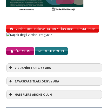
Vicdani Ret Hakkı ve Hakkın Kullanılması – Davut Erkan
ÜYE OLUN
DESTEK OLUN
VİCDANİRET.ORG'da ARA
SAVASKARSİTLARİ.ORG'da ARA
HABERLERE ABONE OLUN