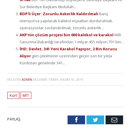
Sur Belediye Başkanı Abdullah...
BDP’li Üçer: Zorunlu Askerlik Kaldırılmalı
Barış
isteniyorsa yapılacak kalekol inşaatları durdurulmalı,
operasyonlar sonlandırılmalı, zorunlu askerlik...
AKP’nin çözüm projesi bin 600 kalekol ve karakol
Milli
Savunma Bakanlığı tarafından 1 milyar 455 milyon 701 bin...
İHD: Devlet, 341 Yeni Karakol Yapıyor, 2 Bin Korucu
Alıyor
geri çekilmenin üzerinden geçen son bir yılda
Kürdistan genelinde 341...
EKLEYEN
ADMIN
EKLENME TARIHI:
KASIM 10, 2016
Kürt
MİT
PAYLAŞ.
Facebook
Twitter
Emai