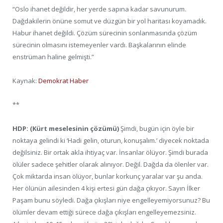
“Oslo ihanet değildir, her yerde sapına kadar savunurum.
Dağdakilerin önüne somut ve düzgün bir yol haritası koyamadık.
Habur ihanet değildi. Çözüm sürecinin sonlanmasında çözüm
sürecinin olmasını istemeyenler vardı. Başkalarının elinde
enstrüman haline gelmişti.”
Kaynak:
Demokrat Haber
**
HDP: (Kürt meselesinin çözümü)
Şimdi, bugün için öyle bir
noktaya gelindi ki ‘Hadi gelin, oturun, konuşalım.’ diyecek noktada
değilsiniz. Bir ortak akla ihtiyaç var. İnsanlar ölüyor. Şimdi burada
ölüler sadece şehitler olarak alınıyor. Değil. Dağda da ölenler var.
Çok miktarda insan ölüyor, bunlar korkunç yaralar var şu anda.
Her ölünün ailesinden 4 kişi ertesi gün dağa çıkıyor. Sayın İlker
Paşam bunu söyledi. Dağa çıkışları niye engelleyemiyorsunuz? Bu
ölümler devam ettiği sürece dağa çıkışları engelleyemezsiniz.