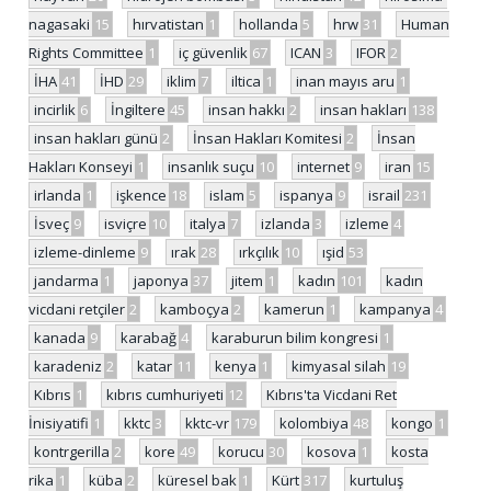
nagasaki
15
hırvatistan
1
hollanda
5
hrw
31
Human
Rights Committee
1
iç güvenlik
67
ICAN
3
IFOR
2
İHA
41
İHD
29
iklim
7
iltica
1
inan mayıs aru
1
incirlik
6
İngiltere
45
insan hakkı
2
insan hakları
138
insan hakları günü
2
İnsan Hakları Komitesi
2
İnsan
Hakları Konseyi
1
insanlık suçu
10
internet
9
iran
15
irlanda
1
işkence
18
islam
5
ispanya
9
israil
231
İsveç
9
isviçre
10
italya
7
izlanda
3
izleme
4
izleme-dinleme
9
ırak
28
ırkçılık
10
ışid
53
jandarma
1
japonya
37
jitem
1
kadın
101
kadın
vicdani retçiler
2
kamboçya
2
kamerun
1
kampanya
4
kanada
9
karabağ
4
karaburun bilim kongresi
1
karadeniz
2
katar
11
kenya
1
kimyasal silah
19
Kıbrıs
1
kıbrıs cumhuriyeti
12
Kıbrıs'ta Vicdani Ret
İnisiyatifi
1
kktc
3
kktc-vr
179
kolombiya
48
kongo
1
kontrgerilla
2
kore
49
korucu
30
kosova
1
kosta
rika
1
küba
2
küresel bak
1
Kürt
317
kurtuluş