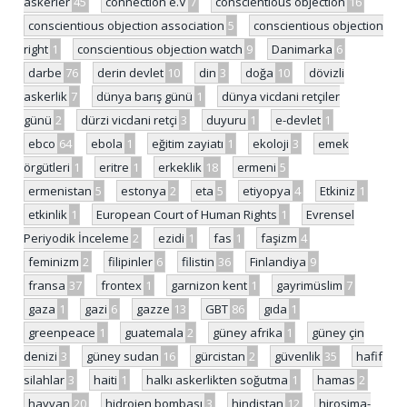
askerler
45
connection e.V
7
conscientious objection
16
conscientious objection association
5
conscientious objection
right
1
conscientious objection watch
9
Danimarka
6
darbe
76
derin devlet
10
din
3
doğa
10
dövizli
askerlik
7
dünya barış günü
1
dünya vicdani retçiler
günü
2
dürzi vicdani retçi
3
duyuru
1
e-devlet
1
ebco
64
ebola
1
eğitim zayiatı
1
ekoloji
3
emek
örgütleri
1
eritre
1
erkeklik
18
ermeni
5
ermenistan
5
estonya
2
eta
5
etiyopya
4
Etkiniz
1
etkinlik
1
European Court of Human Rights
1
Evrensel
Periyodik İnceleme
2
ezidi
1
fas
1
faşizm
4
feminizm
2
filipinler
6
filistin
36
Finlandiya
9
fransa
37
frontex
1
garnizon kent
1
gayrimüslim
7
gaza
1
gazi
6
gazze
13
GBT
86
gıda
1
greenpeace
1
guatemala
2
güney afrika
1
güney çin
denizi
3
güney sudan
16
gürcistan
2
güvenlik
35
hafif
silahlar
3
haiti
1
halkı askerlikten soğutma
1
hamas
2
hayvan
20
hidrojen bombası
3
hindistan
12
hirosima-