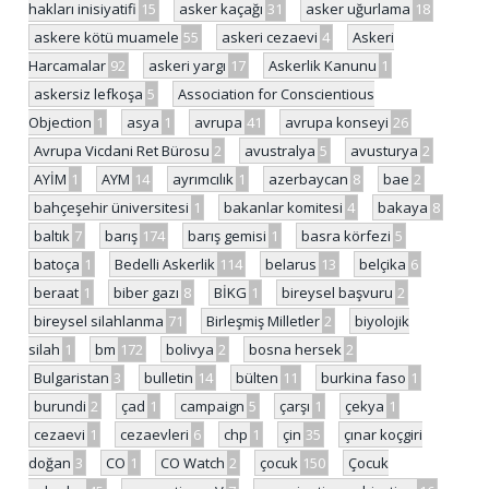
hakları inisiyatifi
15
asker kaçağı
31
asker uğurlama
18
askere kötü muamele
55
askeri cezaevi
4
Askeri
Harcamalar
92
askeri yargı
17
Askerlik Kanunu
1
askersiz lefkoşa
5
Association for Conscientious
Objection
1
asya
1
avrupa
41
avrupa konseyi
26
Avrupa Vicdani Ret Bürosu
2
avustralya
5
avusturya
2
AYİM
1
AYM
14
ayrımcılık
1
azerbaycan
8
bae
2
bahçeşehir üniversitesi
1
bakanlar komitesi
4
bakaya
8
baltık
7
barış
174
barış gemisi
1
basra körfezi
5
batoça
1
Bedelli Askerlik
114
belarus
13
belçika
6
beraat
1
biber gazı
8
BİKG
1
bireysel başvuru
2
bireysel silahlanma
71
Birleşmiş Milletler
2
biyolojik
silah
1
bm
172
bolivya
2
bosna hersek
2
Bulgaristan
3
bulletin
14
bülten
11
burkina faso
1
burundi
2
çad
1
campaign
5
çarşı
1
çekya
1
cezaevi
1
cezaevleri
6
chp
1
çin
35
çınar koçgiri
doğan
3
CO
1
CO Watch
2
çocuk
150
Çocuk