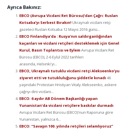
Ayrıca Bakınız:
EBCO (Avrupa Vicdani Ret Bürosu)’dan Çağrı: Ruslan
Kotsaba’yı Serbest Bırakın!
Ukraynalı vicdani retçi
gazeteci Ruslan Kotsaba 12 Mayıs 2016 günü...
EBCO Finlandiya’da : Rusya’nın saldırganlığından
kaçanları ve vicdani retçileri desteklemek için Genel
Kurul, Basın Toplantısı ve Eylem
Avrupa Vicdani Ret
Bürosu (EBCO), 2-6 Eylül 2022 tarihleri
arasında, Helsinki'yi...
EBCO, Ukraynalı tutuklu vicdani retçi Alekseenko’yu
ziyaret etti ve tutukluluğunu şiddetle kınadı
46
yaşındaki Protestan Hristiyan Vitaly Alekseenko, askere
çağrıyı dini vicdani...
EBCO: 6 aydır AB Dönem Başkanlığı yapan
Yunanistan’da vicdani retçilere baskılar durmadı
Avrupa Vicdani Ret Bürosu (EBCO)'nun Raporuna göre
Yunanistan, yalnızca 6...
EBCO: “Savaşın 100. yılında retçileri selamlıyoruz”