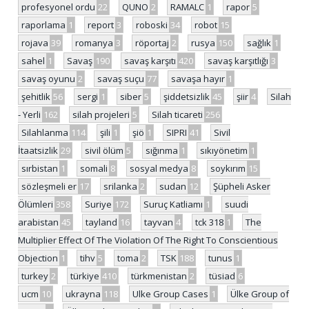
profesyonel ordu
22
QUNO
2
RAMALC
1
rapor
5
raporlama
1
report
3
roboski
34
robot
15
rojava
39
romanya
3
röportaj
2
rusya
150
sağlık
1
sahel
1
Savaş
190
savaş karşıtı
420
savaş karşıtlığı
3
savaş oyunu
2
savaş suçu
77
savaşa hayır
1
şehitlik
56
sergi
1
siber
5
şiddetsizlik
45
şiir
4
Silah
- Yerli
162
silah projeleri
5
Silah ticareti
256
Silahlanma
114
şili
1
şiö
1
SIPRI
41
Sivil
İtaatsizlik
29
sivil ölüm
5
sığınma
1
sıkıyönetim
1
sırbistan
1
somali
8
sosyal medya
8
soykırım
15
sözleşmeli er
17
srilanka
2
sudan
12
Şüpheli Asker
Ölümleri
358
Suriye
172
Suruç Katliamı
1
suudi
arabistan
45
tayland
16
tayvan
4
tck 318
1
The
Multiplier Effect Of The Violation Of The Right To Conscientious
Objection
1
tihv
5
toma
2
TSK
188
tunus
1
turkey
2
türkiye
410
türkmenistan
2
tüsiad
6
ucm
10
ukrayna
118
Ulke Group Cases
1
Ülke Group of