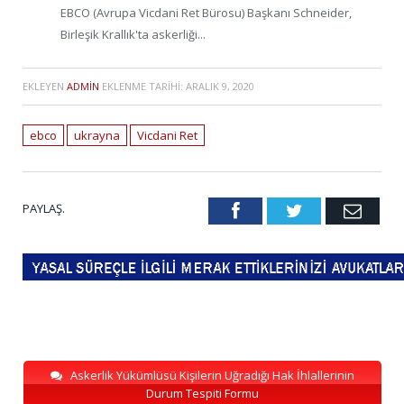
EBCO (Avrupa Vicdani Ret Bürosu) Başkanı Schneider,
Birleşik Krallık'ta askerliği...
EKLEYEN
ADMIN
EKLENME TARIHI:
ARALIK 9, 2020
ebco
ukrayna
Vicdani Ret
PAYLAŞ.
Facebook
Twitter
Emai
Askerlik Yükümlüsü Kişilerin Uğradığı Hak İhlallerinin
Durum Tespiti Formu