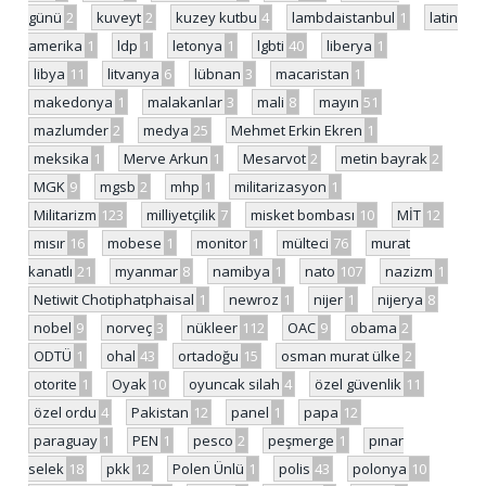
günü
2
kuveyt
2
kuzey kutbu
4
lambdaistanbul
1
latin
amerika
1
ldp
1
letonya
1
lgbti
40
liberya
1
libya
11
litvanya
6
lübnan
3
macaristan
1
makedonya
1
malakanlar
3
mali
8
mayın
51
mazlumder
2
medya
25
Mehmet Erkin Ekren
1
meksika
1
Merve Arkun
1
Mesarvot
2
metin bayrak
2
MGK
9
mgsb
2
mhp
1
militarizasyon
1
Militarizm
123
milliyetçilik
7
misket bombası
10
MİT
12
mısır
16
mobese
1
monitor
1
mülteci
76
murat
kanatlı
21
myanmar
8
namibya
1
nato
107
nazizm
1
Netiwit Chotiphatphaisal
1
newroz
1
nijer
1
nijerya
8
nobel
9
norveç
3
nükleer
112
OAC
9
obama
2
ODTÜ
1
ohal
43
ortadoğu
15
osman murat ülke
2
otorite
1
Oyak
10
oyuncak silah
4
özel güvenlik
11
özel ordu
4
Pakistan
12
panel
1
papa
12
paraguay
1
PEN
1
pesco
2
peşmerge
1
pınar
selek
18
pkk
12
Polen Ünlü
1
polis
43
polonya
10