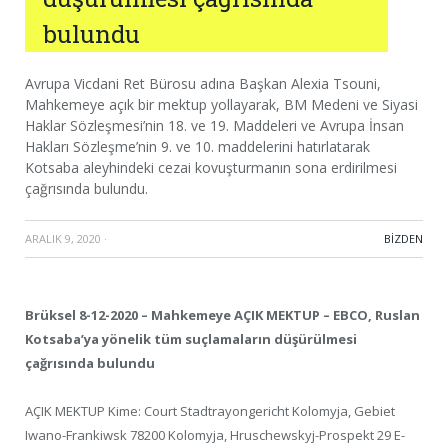
bulundu
Avrupa Vicdani Ret Bürosu adına Başkan Alexia Tsouni,
Mahkemeye açık bir mektup yollayarak, BM Medeni ve Siyasi
Haklar Sözleşmesi’nin 18. ve 19. Maddeleri ve Avrupa İnsan
Hakları Sözleşme’nin 9. ve 10. maddelerini hatırlatarak
Kotsaba aleyhindeki cezai kovuşturmanın sona erdirilmesi
çağrısında bulundu.
ARALIK 9, 2020
·
BIZDEN
Brüksel 8-12-2020 – Mahkemeye AÇIK MEKTUP – EBCO, Ruslan
Kotsaba’ya yönelik tüm suçlamaların düşürülmesi
çağrısında bulundu
AÇIK MEKTUP Kime: Court Stadtrayongericht Kolomyja, Gebiet
Iwano-Frankiwsk 78200 Kolomyja, Hruschewskyj-Prospekt 29 E-