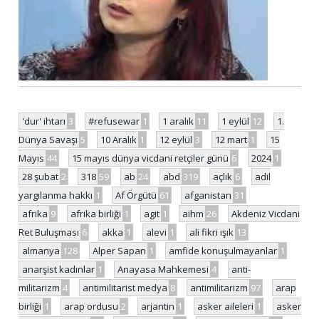
'dur' ihtarı
3
#refusewar
1
1 aralık
11
1 eylül
12
1.
Dünya Savaşı
5
10 Aralık
1
12 eylül
3
12 mart
1
15
Mayıs
44
15 mayıs dünya vicdani retçiler günü
6
2024
1
28 şubat
2
318
59
ab
24
abd
319
açlık
6
adil
yargılanma hakkı
1
Af Örgütü
61
afganistan
31
afrika
9
afrika birliği
1
agit
1
aihm
26
Akdeniz Vicdani
Ret Buluşması
6
akka
1
alevi
1
ali fikri ışık
13
almanya
128
Alper Sapan
1
amfide konuşulmayanlar
1
anarşist kadınlar
1
Anayasa Mahkemesi
4
anti-
militarizm
4
antimilitarist medya
8
antimilitarizm
97
arap
birliği
1
arap ordusu
2
arjantin
1
asker aileleri
1
asker