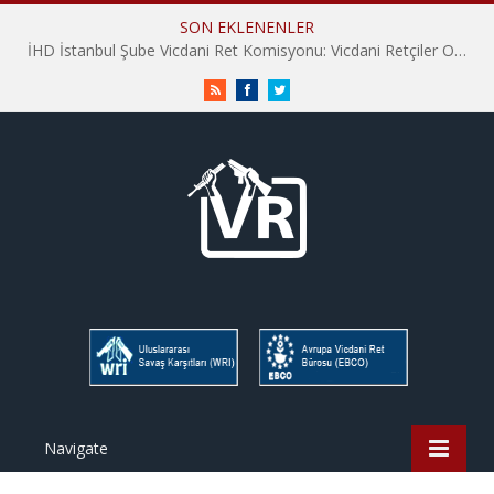
SON EKLENENLER
İHD İstanbul Şube Vicdani Ret Komisyonu: Vicdani Retçiler Olarak Destek İçin Buradayız!
RSS
Facebook
Twitter
Navigate