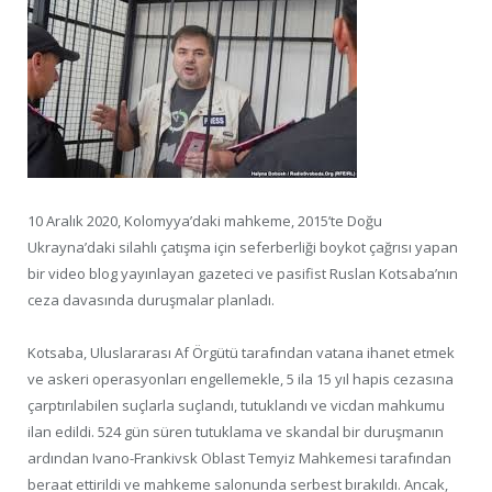
10 Aralık 2020, Kolomyya’daki mahkeme, 2015’te Doğu
Ukrayna’daki silahlı çatışma için seferberliği boykot çağrısı yapan
bir video blog yayınlayan gazeteci ve pasifist Ruslan Kotsaba’nın
ceza davasında duruşmalar planladı.
Kotsaba, Uluslararası Af Örgütü tarafından vatana ihanet etmek
ve askeri operasyonları engellemekle, 5 ila 15 yıl hapis cezasına
çarptırılabilen suçlarla suçlandı, tutuklandı ve vicdan mahkumu
ilan edildi. 524 gün süren tutuklama ve skandal bir duruşmanın
ardından Ivano-Frankivsk Oblast Temyiz Mahkemesi tarafından
beraat ettirildi ve mahkeme salonunda serbest bırakıldı. Ancak,