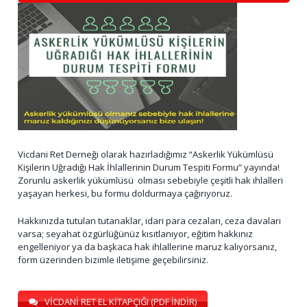
Vicdani Ret Derneği olarak hazırladığımız “Askerlik Yükümlüsü
Kişilerin Uğradığı Hak İhlallerinin Durum Tespiti Formu” yayında!
Zorunlu askerlik yükümlüsü olması sebebiyle çeşitli hak ihlalleri
yaşayan herkesi, bu formu doldurmaya çağırıyoruz.
Hakkınızda tutulan tutanaklar, idari para cezaları, ceza davaları
varsa; seyahat özgürlüğünüz kısıtlanıyor, eğitim hakkınız
engelleniyor ya da başkaca hak ihlallerine maruz kalıyorsanız,
form üzerinden bizimle iletişime geçebilirsiniz.
VİCDANİ RET EL KİTAPÇIĞI (PDF İNDİR)