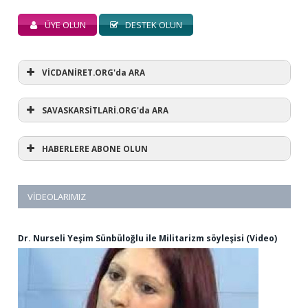
ÜYE OLUN
DESTEK OLUN
VİCDANİRET.ORG'da ARA
SAVASKARSİTLARİ.ORG'da ARA
HABERLERE ABONE OLUN
VIDEOLARIMIZ
Dr. Nurseli Yeşim Sünbüloğlu ile Militarizm söyleşisi (Video)