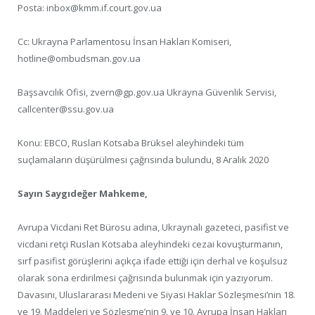
Posta: inbox@kmm.if.court.gov.ua
Cc: Ukrayna Parlamentosu İnsan Hakları Komiseri,
hotline@ombudsman.gov.ua
Başsavcılık Ofisi, zvern@gp.gov.ua Ukrayna Güvenlik Servisi,
callcenter@ssu.gov.ua
Konu: EBCO, Ruslan Kotsaba Brüksel aleyhindeki tüm
suçlamaların düşürülmesi çağrısında bulundu, 8 Aralık 2020
Sayın Saygıdeğer Mahkeme,
Avrupa Vicdani Ret Bürosu adına, Ukraynalı gazeteci, pasifist ve
vicdani retçi Ruslan Kotsaba aleyhindeki cezai kovuşturmanın,
sırf pasifist görüşlerini açıkça ifade ettiği için derhal ve koşulsuz
olarak sona erdirilmesi çağrısında bulunmak için yazıyorum.
Davasını, Uluslararası Medeni ve Siyasi Haklar Sözleşmesi’nin 18.
ve 19. Maddeleri ve Sözleşme’nin 9. ve 10. Avrupa İnsan Hakları