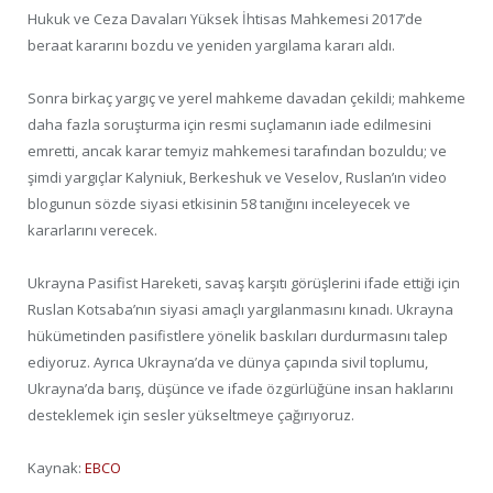
Hukuk ve Ceza Davaları Yüksek İhtisas Mahkemesi 2017’de
beraat kararını bozdu ve yeniden yargılama kararı aldı.
Sonra birkaç yargıç ve yerel mahkeme davadan çekildi; mahkeme
daha fazla soruşturma için resmi suçlamanın iade edilmesini
emretti, ancak karar temyiz mahkemesi tarafından bozuldu; ve
şimdi yargıçlar Kalyniuk, Berkeshuk ve Veselov, Ruslan’ın video
blogunun sözde siyasi etkisinin 58 tanığını inceleyecek ve
kararlarını verecek.
Ukrayna Pasifist Hareketi, savaş karşıtı görüşlerini ifade ettiği için
Ruslan Kotsaba’nın siyasi amaçlı yargılanmasını kınadı. Ukrayna
hükümetinden pasifistlere yönelik baskıları durdurmasını talep
ediyoruz. Ayrıca Ukrayna’da ve dünya çapında sivil toplumu,
Ukrayna’da barış, düşünce ve ifade özgürlüğüne insan haklarını
desteklemek için sesler yükseltmeye çağırıyoruz.
Kaynak:
EBCO