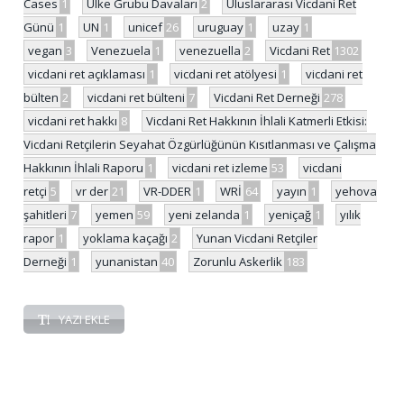
Cases
1
Ülke Grubu Davaları
2
Uluslararası Vicdani Ret
Günü
1
UN
1
unicef
26
uruguay
1
uzay
1
vegan
3
Venezuela
1
venezuella
2
Vicdani Ret
1302
vicdani ret açıklaması
1
vicdani ret atölyesi
1
vicdani ret
bülten
2
vicdani ret bülteni
7
Vicdani Ret Derneği
278
vicdani ret hakkı
8
Vicdani Ret Hakkının İhlali Katmerli Etkisi:
Vicdani Retçilerin Seyahat Özgürlüğünün Kısıtlanması ve Çalışma
Hakkının İhlali Raporu
1
vicdani ret izleme
53
vicdani
retçi
5
vr der
21
VR-DDER
1
WRİ
64
yayın
1
yehova
şahitleri
7
yemen
59
yeni zelanda
1
yeniçağ
1
yılık
rapor
1
yoklama kaçağı
2
Yunan Vicdani Retçiler
Derneği
1
yunanistan
40
Zorunlu Askerlik
183
YAZI EKLE