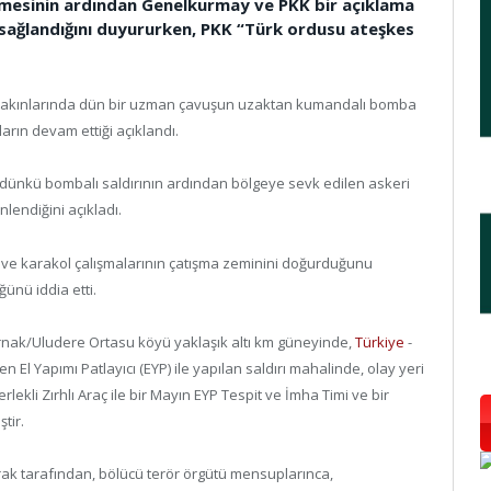
ilmesinin ardından Genelkurmay ve PKK bir açıklama
sağlandığını duyururken, PKK “Türk ordusu ateşkes
ırı yakınlarında dün bir uzman çavuşun uzaktan kumandalı bomba
arın devam ettiği açıklandı.
 dünkü bombalı saldırının ardından bölgeye sevk edilen askeri
nlendiğini açıkladı.
ol ve karakol çalışmalarının çatışma zeminini doğurduğunu
nü iddia etti.
rnak/Uludere Ortasu köyü yaklaşık altı km güneyinde,
Türkiye
-
El Yapımı Patlayıcı (EYP) ile yapılan saldırı mahalinde, olay yeri
kli Zırhlı Araç ile bir Mayın EYP Tespit ve İmha Timi ve bir
tir.
rak tarafından, bölücü terör örgütü mensuplarınca,