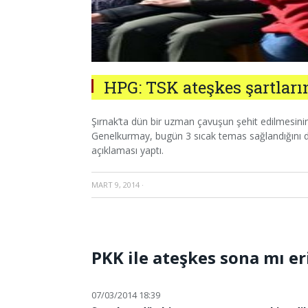
HPG: TSK ateşkes şartlar
Şırnak’ta dün bir uzman çavuşun şehit edilmesini
Genelkurmay, bugün 3 sıcak temas sağlandığını 
açıklaması yaptı.
MART 9, 2014
·
PKK ile ateşkes sona mı er
07/03/2014 18:39