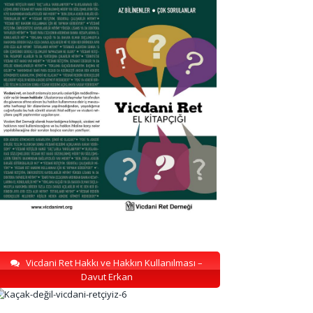
Vicdani Ret Hakkı ve Hakkın Kullanılması –
Davut Erkan