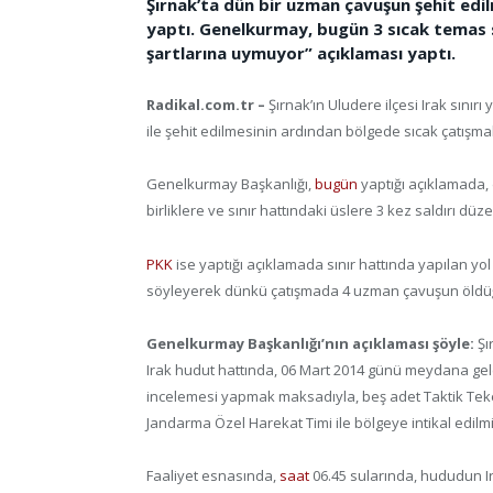
Şırnak’ta dün bir uzman çavuşun şehit ed
yaptı. Genelkurmay, bugün 3 sıcak temas 
şartlarına uymuyor” açıklaması yaptı.
Radikal.com.tr –
Şırnak’ın Uludere ilçesi Irak sın
ile şehit edilmesinin ardından bölgede sıcak çatışmal
Genelkurmay Başkanlığı,
bugün
yaptığı açıklamada,
birliklere ve sınır hattındaki üslere 3 kez saldırı düze
PKK
ise yaptığı açıklamada sınır hattında yapılan y
söyleyerek dünkü çatışmada 4 uzman çavuşun öldüğü
Genelkurmay Başkanlığı’nın açıklaması şöyle:
Şı
Irak hudut hattında, 06 Mart 2014 günü meydana gelen 
incelemesi yapmak maksadıyla, beş adet Taktik Tekerle
Jandarma Özel Harekat Timi ile bölgeye intikal edilmiş
Faaliyet esnasında,
saat
06.45 sularında, hududun I