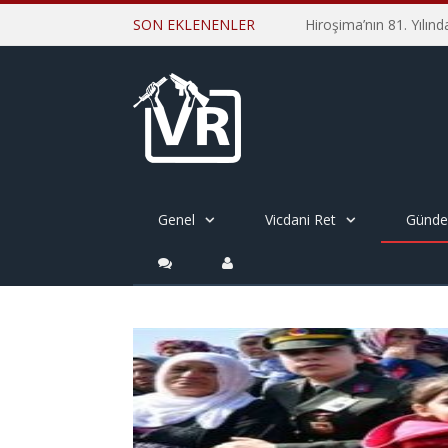
SON EKLENENLER
Genel
Vicdani Ret
Günd