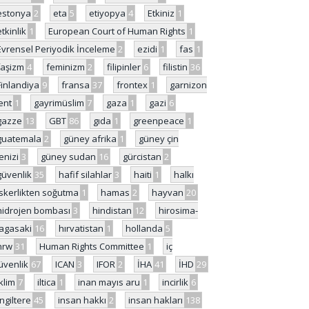
estonya
2
eta
5
etiyopya
4
Etkiniz
1
etkinlik
1
European Court of Human Rights
1
Evrensel Periyodik İnceleme
2
ezidi
1
fas
1
faşizm
4
feminizm
2
filipinler
6
filistin
36
Finlandiya
9
fransa
37
frontex
1
garnizon
ent
1
gayrimüslim
7
gaza
1
gazi
6
gazze
13
GBT
86
gıda
1
greenpeace
1
guatemala
2
güney afrika
1
güney çin
enizi
3
güney sudan
16
gürcistan
2
güvenlik
35
hafif silahlar
3
haiti
1
halkı
skerlikten soğutma
1
hamas
2
hayvan
20
hidrojen bombası
3
hindistan
12
hirosima-
agasaki
16
hırvatistan
1
hollanda
5
hrw
31
Human Rights Committee
1
iç
üvenlik
67
ICAN
3
IFOR
2
İHA
41
İHD
29
iklim
7
iltica
1
inan mayıs aru
1
incirlik
6
İngiltere
45
insan hakkı
2
insan hakları
138