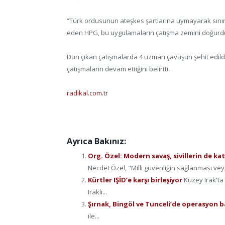
“Türk ordusunun ateşkes şartlarına uymayarak sınır 
eden HPG, bu uygulamaların çatışma zemini doğurdu
Dün çıkan çatışmalarda 4 uzman çavuşun şehit edildi
çatışmaların devam ettiğini belirtti.
radikal.com.tr
Ayrıca Bakınız:
Org. Özel: Modern savaş, sivillerin de ka
Necdet Özel, "Milli güvenliğin sağlanması veya 
Kürtler IŞİD’e karşı birleşiyor
Kuzey Irak'ta 
Iraklı...
Şırnak, Bingöl ve Tunceli’de operasyon b
ile...