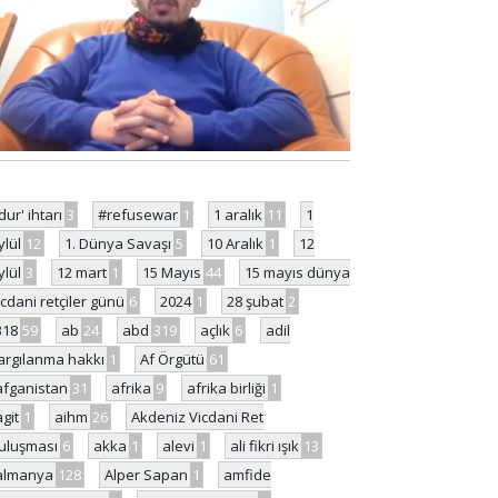
'dur' ihtarı
3
#refusewar
1
1 aralık
11
1
ylül
12
1. Dünya Savaşı
5
10 Aralık
1
12
ylül
3
12 mart
1
15 Mayıs
44
15 mayıs dünya
icdani retçiler günü
6
2024
1
28 şubat
2
318
59
ab
24
abd
319
açlık
6
adil
argılanma hakkı
1
Af Örgütü
61
afganistan
31
afrika
9
afrika birliği
1
agit
1
aihm
26
Akdeniz Vicdani Ret
uluşması
6
akka
1
alevi
1
ali fikri ışık
13
almanya
128
Alper Sapan
1
amfide