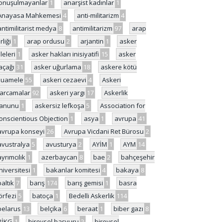
onuşulmayanlar
1
anarşist kadınlar
1
Anayasa Mahkemesi
4
anti-militarizm
4
antimilitarist medya
8
antimilitarizm
97
arap
rliği
1
arap ordusu
2
arjantin
1
asker
ileleri
1
asker hakları inisiyatifi
15
asker
açağı
31
asker uğurlama
18
askere kötü
uamele
55
askeri cezaevi
4
Askeri
arcamalar
92
askeri yargı
17
Askerlik
anunu
1
askersiz lefkoşa
5
Association for
onscientious Objection
1
asya
1
avrupa
41
avrupa konseyi
26
Avrupa Vicdani Ret Bürosu
2
avustralya
5
avusturya
2
AYİM
1
AYM
14
ayrımcılık
1
azerbaycan
8
bae
2
bahçeşehir
niversitesi
1
bakanlar komitesi
4
bakaya
8
baltık
7
barış
174
barış gemisi
1
basra
örfezi
5
batoça
1
Bedelli Askerlik
114
belarus
13
belçika
6
beraat
1
biber gazı
8
BİKG
1
bireysel başvuru
2
bireysel