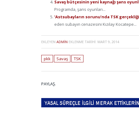
Savaş bütçesinin yeni kaynağı şans oyunl
Programda, şans oyunları...
‘Astsubayların sorunu’nda TSK gerçekliği
eden subayın cenazesini Kızılay Kocatepe...
EKLEYEN
ADMIN
EKLENME TARIHI:
MART 9, 2014
pkk
Savaş
TSK
PAYLAŞ.