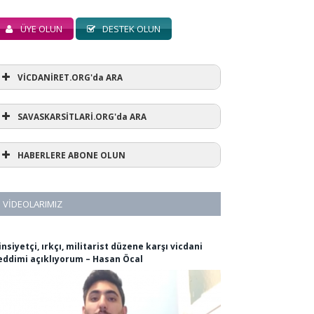
ÜYE OLUN
DESTEK OLUN
VİCDANİRET.ORG'da ARA
SAVASKARSİTLARİ.ORG'da ARA
HABERLERE ABONE OLUN
VIDEOLARIMIZ
insiyetçi, ırkçı, militarist düzene karşı vicdani
eddimi açıklıyorum – Hasan Öcal