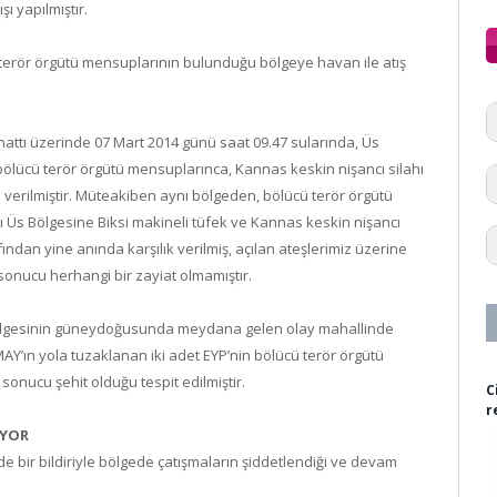
ı yapılmıştır.
erör örgütü mensuplarının bulunduğu bölgeye havan ile atış
hattı üzerinde 07 Mart 2014 günü saat 09.47 sularında, Üs
lücü terör örgütü mensuplarınca, Kannas keskin nişancı silahı
lık verilmiştir. Müteakiben aynı bölgeden, bölücü terör örgütü
 Üs Bölgesine Biksi makineli tüfek ve Kannas keskin nişancı
arafından yine anında karşılık verilmiş, açılan ateşlerimiz üzerine
ler sonucu herhangi bir zayiat olmamıştır.
Bölgesinin güneydoğusunda meydana gelen olay mahallinde
Y’ın yola tuzaklanan iki adet EYP’nin bölücü terör örgütü
onucu şehit olduğu tespit edilmiştir.
C
r
UYOR
e bir bildiriyle bölgede çatışmaların şiddetlendiği ve devam