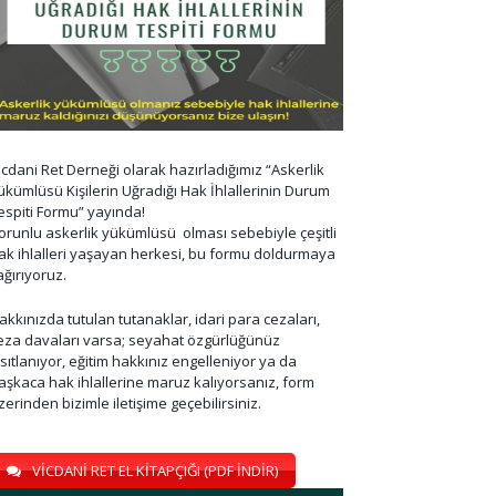
icdani Ret Derneği olarak hazırladığımız “Askerlik
ükümlüsü Kişilerin Uğradığı Hak İhlallerinin Durum
espiti Formu” yayında!
orunlu askerlik yükümlüsü olması sebebiyle çeşitli
ak ihlalleri yaşayan herkesi, bu formu doldurmaya
ağırıyoruz.
akkınızda tutulan tutanaklar, idari para cezaları,
eza davaları varsa; seyahat özgürlüğünüz
ısıtlanıyor, eğitim hakkınız engelleniyor ya da
aşkaca hak ihlallerine maruz kalıyorsanız, form
zerinden bizimle iletişime geçebilirsiniz.
VİCDANİ RET EL KİTAPÇIĞI (PDF İNDİR)