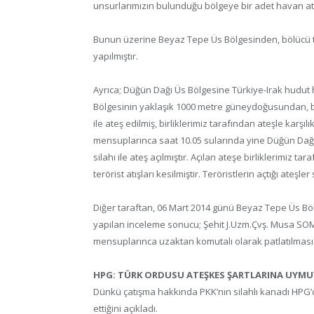
unsurlarımızın bulunduğu bölgeye bir adet havan atış
Bunun üzerine Beyaz Tepe Üs Bölgesinden, bölücü t
yapılmıştır.
Ayrıca; Düğün Dağı Üs Bölgesine Türkiye-Irak hudut 
Bölgesinin yaklaşık 1000 metre güneydoğusundan, bö
ile ateş edilmiş, birliklerimiz tarafından ateşle karşı
mensuplarınca saat 10.05 sularında yine Düğün Dağı
silahı ile ateş açılmıştır. Açılan ateşe birliklerimiz t
terörist atışları kesilmiştir. Teröristlerin açtığı ateş
Diğer taraftan, 06 Mart 2014 günü Beyaz Tepe Üs 
yapılan inceleme sonucu; Şehit J.Uzm.Çvş. Musa SOMA
mensuplarınca uzaktan komutalı olarak patlatılması s
HPG: TÜRK ORDUSU ATEŞKES ŞARTLARINA UYM
Dünkü çatışma hakkında PKK’nın silahlı kanadı HPG’d
ettiğini açıkladı.