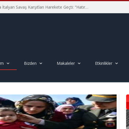
Hiroşima’nın 81. Yılında İtalyan Savaş Karşıtları Harekete Geçti: “Hatırlamak yeterli değil”
em
Bizden
Makaleler
Etkinlikler