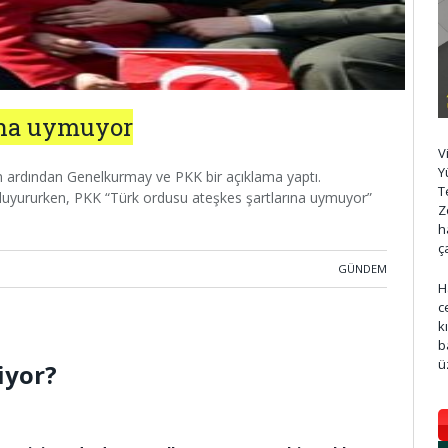
ına uymuyor
V
Y
n ardından Genelkurmay ve PKK bir açıklama yaptı.
T
duyururken, PKK “Türk ordusu ateşkes şartlarına uymuyor”
Z
h
ç
GÜNDEM
H
c
k
b
ü
iyor?