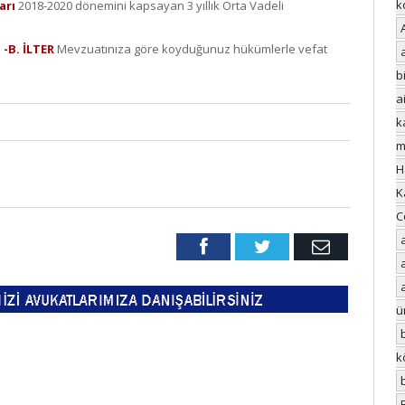
k
arı
2018-2020 dönemini kapsayan 3 yıllık Orta Vadeli
 -B. İLTER
Mevzuatınıza göre koyduğunuz hükümlerle vefat
bi
a
k
m
H
K
C
Facebook
Twitter
Email
ü
k