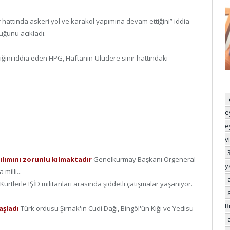
hattında askeri yol ve karakol yapımına devam ettiğini” iddia
ğunu açıkladı.
ğini iddia eden HPG, Haftanin-Uludere sınır hattındaki
e
e
v
tılımını zorunlu kılmaktadır
Genelkurmay Başkanı Orgeneral
y
milli...
Kürtlerle IŞİD militanları arasında şiddetli çatışmalar yaşanıyor.
B
aşladı
Türk ordusu Şırnak'ın Cudi Dağı, Bingöl'ün Kiğı ve Yedisu