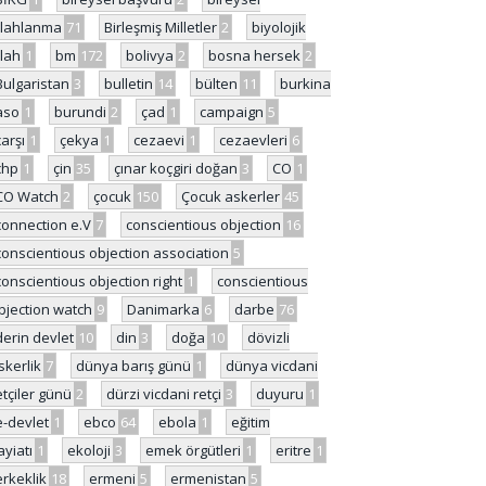
ilahlanma
71
Birleşmiş Milletler
2
biyolojik
ilah
1
bm
172
bolivya
2
bosna hersek
2
Bulgaristan
3
bulletin
14
bülten
11
burkina
aso
1
burundi
2
çad
1
campaign
5
çarşı
1
çekya
1
cezaevi
1
cezaevleri
6
chp
1
çin
35
çınar koçgiri doğan
3
CO
1
CO Watch
2
çocuk
150
Çocuk askerler
45
connection e.V
7
conscientious objection
16
conscientious objection association
5
conscientious objection right
1
conscientious
bjection watch
9
Danimarka
6
darbe
76
derin devlet
10
din
3
doğa
10
dövizli
skerlik
7
dünya barış günü
1
dünya vicdani
etçiler günü
2
dürzi vicdani retçi
3
duyuru
1
e-devlet
1
ebco
64
ebola
1
eğitim
ayiatı
1
ekoloji
3
emek örgütleri
1
eritre
1
erkeklik
18
ermeni
5
ermenistan
5