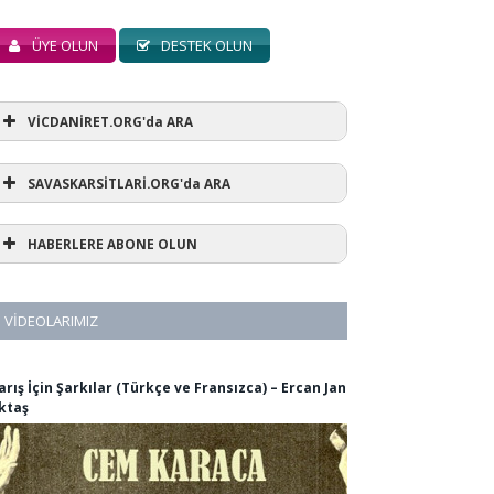
ÜYE OLUN
DESTEK OLUN
VİCDANİRET.ORG'da ARA
SAVASKARSİTLARİ.ORG'da ARA
HABERLERE ABONE OLUN
VIDEOLARIMIZ
arış İçin Şarkılar (Türkçe ve Fransızca) – Ercan Jan
ktaş