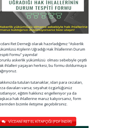
icdani Ret Derneği olarak hazırladığımız “Askerlik
ükümlüsü Kişilerin Uğradığı Hak İhlallerinin Durum
espiti Formu” yayında!
orunlu askerlik yükümlüsü olması sebebiyle çeşitli
ak ihlalleri yaşayan herkesi, bu formu doldurmaya
ağırıyoruz.
akkınızda tutulan tutanaklar, idari para cezaları,
eza davaları varsa; seyahat özgürlüğünüz
ısıtlanıyor, eğitim hakkınız engelleniyor ya da
aşkaca hak ihlallerine maruz kalıyorsanız, form
zerinden bizimle iletişime geçebilirsiniz.
VİCDANİ RET EL KİTAPÇIĞI (PDF İNDİR)