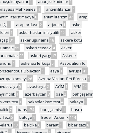
onuşulmayanlar
1
anarşist kadınlar
1
Anayasa Mahkemesi
4
anti-militarizm
4
antimilitarist medya
8
antimilitarizm
97
arap
rliği
1
arap ordusu
2
arjantin
1
asker
ileleri
1
asker hakları inisiyatifi
15
asker
açağı
31
asker uğurlama
18
askere kötü
uamele
55
askeri cezaevi
4
Askeri
arcamalar
92
askeri yargı
17
Askerlik
anunu
1
askersiz lefkoşa
5
Association for
onscientious Objection
1
asya
1
avrupa
41
avrupa konseyi
26
Avrupa Vicdani Ret Bürosu
2
avustralya
5
avusturya
2
AYİM
1
AYM
14
ayrımcılık
1
azerbaycan
8
bae
2
bahçeşehir
niversitesi
1
bakanlar komitesi
4
bakaya
8
baltık
7
barış
174
barış gemisi
1
basra
örfezi
5
batoça
1
Bedelli Askerlik
114
belarus
13
belçika
6
beraat
1
biber gazı
8
BİKG
1
bireysel başvuru
2
bireysel