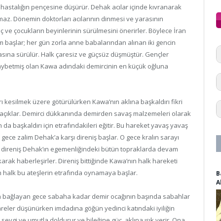
 hastalığın pençesine düşürür. Dehak acılar içinde kıvranarak
maz. Dönemin doktorları acılarının dinmesi ve yarasının
ç ve çocukların beyinlerinin sürülmesini önerirler. Böylece İran
am başlar; her gün zorla anne babalarından alınan iki gencin
asına sürülür. Halk çaresiz ve güçsüz düşmüştür. Gençler
 kaybetmiş olan Kawa adındaki demircinin en küçük oğluna
ı kesilmek üzere götürülürken Kawa’nın aklına başkaldırı fikri
e açıklar. Demirci dükkanında demirden savaş malzemeleri olarak
n da başkaldırı için etrafındakileri eğitir. Bu hareket yavaş yavaş
 gece zalim Dehak’a karşı direniş başlar. O gece kralın sarayı
 bu direniş Dehak’ın egemenliğindeki bütün topraklarda devam
arak haberleşirler. Direniş bittiğinde Kawa’nın halk hareketi
an halk bu ateşlerin etrafında oynamaya başlar.
B
A
a bağlayan gece sabaha kadar demir ocağının başında sabahlar
areler düşünürken imdadına göğün yedinci katındaki iyiliğin
i sevgi ve umutla doldurur ve bileğine güç, aklına ışık verir. Ona