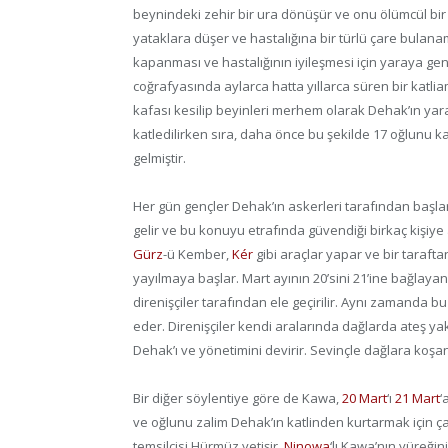
beynindeki zehir bir ura dönüşür ve onu ölümcül bir
yataklara düşer ve hastalığına bir türlü çare bulana
kapanması ve hastalığının iyileşmesi için yaraya gen
coğrafyasında aylarca hatta yıllarca süren bir katli
kafası kesilip beyinleri merhem olarak Dehak’ın yar
katledilirken sıra, daha önce bu şekilde 17 oğlunu
gelmiştir.
Her gün gençler Dehak’ın askerleri tarafından başlar
gelir ve bu konuyu etrafında güvendiği birkaç kişiy
Gürz
-ü Kember,
Kér
gibi araçlar yapar ve bir tarafta
yayılmaya başlar. Mart ayının 20’sini 21’ine bağlayan
direnişçiler tarafından ele geçirilir. Aynı zamanda
eder. Direnişçiler kendi aralarında dağlarda ateş yak
Dehak’ı ve yönetimini devirir. Sevinçle dağlara koş
Bir diğer söylentiye göre de Kawa,
20 Mart
‘ı
21 Mart
‘
ve oğlunu zalim Dehak’ın katlinden kurtarmak için ç
temsilcisi Hürmüz yetişir.
Ninowa
‘lı Kawa’nın yüreğin