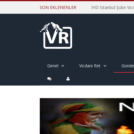
SON EKLENENLER
Genel
Vicdani Ret
Günd