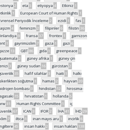
estonya
2
eta
5
etiyopya
4
Etkiniz
1
etkinlik
1
European Court of Human Rights
1
Evrensel Periyodik İnceleme
2
ezidi
1
fas
1
faşizm
4
feminizm
2
filipinler
6
filistin
36
Finlandiya
9
fransa
37
frontex
1
garnizon
ent
1
gayrimüslim
7
gaza
1
gazi
6
gazze
13
GBT
86
gıda
1
greenpeace
1
guatemala
2
güney afrika
1
güney çin
enizi
3
güney sudan
16
gürcistan
2
güvenlik
35
hafif silahlar
3
haiti
1
halkı
skerlikten soğutma
1
hamas
2
hayvan
20
hidrojen bombası
3
hindistan
12
hirosima-
agasaki
15
hırvatistan
1
hollanda
5
hrw
31
Human Rights Committee
1
iç
üvenlik
67
ICAN
3
IFOR
2
İHA
41
İHD
29
iklim
7
iltica
1
inan mayıs aru
1
incirlik
6
İngiltere
45
insan hakkı
2
insan hakları
138