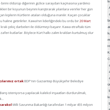
k
 birini öldürüp diğerinin gizlice saraydan kaçmasına yardımcı
tikleri bir koyunun beynini karıştırarak yılanlara verirler her gün
an kişilerin Kürtlerin ataları olduğuna inanılır. Kaçan çocuklar
bi
u haline getirilirler. Kawa’nın liderliğindeki bu ordu bir
20 Mart
ralı çekiç darbeleri ile öldürmeyi başarır. Kawa etraftaki tüm
a
 zaferi kutlarlar. Böylece Kürt halkı zalim kraldan kurtulmuş olur
k
m
H
K
C
cılarımız ortak
BDP'nin Gaziantep Büyükşehir Belediye
ü
Barış isteniyorsa yapılacak kalekol inşaatları durdurulmalı,
k
...
 karakol
Milli Savunma Bakanlığı tarafından 1 milyar 455 milyon