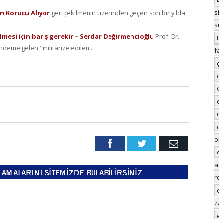
s
Bin Korucu Alıyor
geri çekilmenin üzerinden geçen son bir yılda
s
mesi için barış gerekir – Serdar Değirmencioğlu
Prof. Dr.
deme gelen "militarize edilen...
f
o
Facebook
Twitter
Email
a
r
z