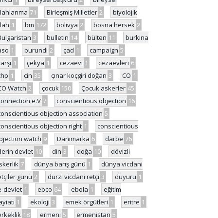
ilahlanma
71
Birleşmiş Milletler
2
biyolojik
ilah
1
bm
172
bolivya
2
bosna hersek
2
Bulgaristan
3
bulletin
14
bülten
11
burkina
aso
1
burundi
2
çad
1
campaign
5
çarşı
1
çekya
1
cezaevi
1
cezaevleri
6
chp
1
çin
35
çınar koçgiri doğan
3
CO
1
CO Watch
2
çocuk
150
Çocuk askerler
45
connection e.V
7
conscientious objection
16
conscientious objection association
5
conscientious objection right
1
conscientious
bjection watch
9
Danimarka
6
darbe
76
derin devlet
10
din
3
doğa
10
dövizli
skerlik
7
dünya barış günü
1
dünya vicdani
etçiler günü
2
dürzi vicdani retçi
3
duyuru
1
e-devlet
1
ebco
64
ebola
1
eğitim
ayiatı
1
ekoloji
3
emek örgütleri
1
eritre
1
erkeklik
18
ermeni
5
ermenistan
5