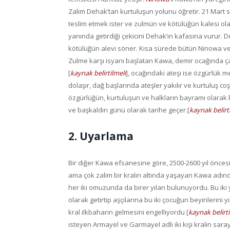
Zalim Dehak’tan kurtuluşun yolunu öğretir. 21 Mart
teslim etmek ister ve zulmün ve kötülüğün kalesi ol
yanında getirdiği çekicini Dehak’ın kafasına vurur.
kötülüğün alevi söner. Kısa sürede bütün Ninowa ve 
Zulme karşı isyanı başlatan Kawa, demir ocağında çalı
[
kaynak belirtilmeli
]
, ocağındaki ateşi ise özgürlük 
dolaşır, dağ başlarında ateşler yakılır ve kurtuluş 
özgürlüğün, kurtuluşun ve halkların bayramı olarak k
ve başkaldırı günü olarak tarihe geçer.
[
kaynak belirt
2. Uyarlama
Bir diğer Kawa efsanesine göre, 2500-2600 yıl önc
ama çok zalim bir kralın altında yaşayan Kawa adınd
her iki omuzunda da birer yılan bulunuyordu. Bu iki 
olarak getirtip aşçılarına bu iki çocuğun beyinlerin
kral ilkbaharın gelmesini engelliyordu
[
kaynak belirti
isteyen Armayel ve Garmayel adlı iki kişi kralın saray