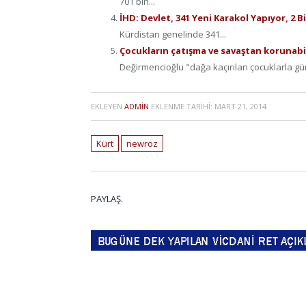
701 bin...
İHD: Devlet, 341 Yeni Karakol Yapıyor, 2 
Kürdistan genelinde 341...
Çocukların çatışma ve savaştan korunabil
Değirmencioğlu "dağa kaçırılan çocuklarla gün
EKLEYEN
ADMIN
EKLENME TARIHI:
MART 21, 2014
Kürt
newroz
PAYLAŞ.