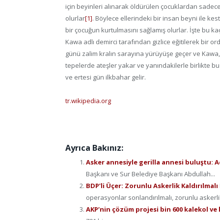
için beyinleri alınarak öldürülen çocuklardan sadece
olurlar
[1]
. Böylece ellerindeki bir insan beyni ile kes
bir çocuğun kurtulmasını sağlamış olurlar. İşte bu kaç
Kawa adlı demirci tarafından gizlice eğitilerek bir ord
günü zalim kralın sarayına yürüyüşe geçer ve Kawa, k
tepelerde ateşler yakar ve yanındakilerle birlikte bu
ve ertesi gün ilkbahar gelir.
tr.wikipedia.org
Ayrıca Bakınız:
Asker annesiyle gerilla annesi buluştu: A
Başkanı ve Sur Belediye Başkanı Abdullah...
BDP’li Üçer: Zorunlu Askerlik Kaldırılmalı
operasyonlar sonlandırılmalı, zorunlu askerlik
AKP’nin çözüm projesi bin 600 kalekol ve