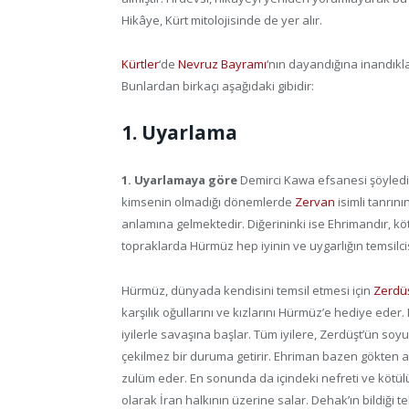
Hikâye, Kürt mitolojisinde de yer alır.
Kürtler
‘de
Nevruz Bayramı
‘nın dayandığına inandıkl
Bunlardan birkaçı aşağıdaki gibidir:
1. Uyarlama
1. Uyarlamaya göre
Demirci Kawa efsanesi şöyled
kimsenin olmadığı dönemlerde
Zervan
isimli tanrını
anlamına gelmektedir. Diğerininki ise Ehrimandır, kö
topraklarda Hürmüz hep iyinin ve uygarlığın temsilci
Hürmüz, dünyada kendisini temsil etmesi için
Zerdü
karşılık oğullarını ve kızlarını Hürmüz’e hediye ede
iyilerle savaşına başlar. Tüm iyilere, Zerdüşt’ün so
çekilmez bir duruma getirir. Ehriman bazen gökten ateş
zulüm eder. En sonunda da içindeki nefreti ve kötülü
olarak İran halkının üzerine salar. Dehak’ın bildiği 