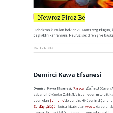
Newroz Piroz Be
Dehak’tan kurtulan halklar 21 Mart’ı özgürlüğün, 
başkaldırı kahramanı, Nevruz ise; direniş ve başka
MART 21, 2014
·
Demirci Kawa Efsanesi
Demirci Kawa Efsanesi
, (
Farsça
:
کاوه آهنگر
(Kaveh A
yabancı hükümdar Zahhāk’a isyan eden mitolojik ka
eseri olan
Şehname
‘de yer alır. Hikâyenin diğer an
Zerdüştçülüğün
kutsal kitabı olan
Avesta
‘da ve anti
almıştır. Firdevsi, hikâyeyi yeniden yorumlayarak bu k