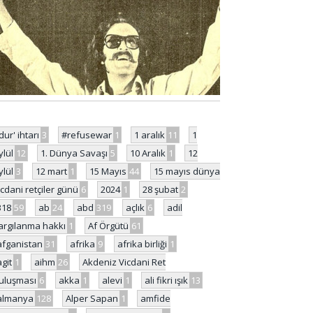
'dur' ihtarı
3
#refusewar
1
1 aralık
11
1
ylül
12
1. Dünya Savaşı
5
10 Aralık
1
12
ylül
3
12 mart
1
15 Mayıs
44
15 mayıs dünya
icdani retçiler günü
6
2024
1
28 şubat
2
318
59
ab
24
abd
319
açlık
6
adil
argılanma hakkı
1
Af Örgütü
61
afganistan
31
afrika
9
afrika birliği
1
agit
1
aihm
26
Akdeniz Vicdani Ret
uluşması
6
akka
1
alevi
1
ali fikri ışık
13
almanya
128
Alper Sapan
1
amfide