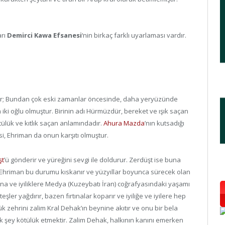
arı
Demirci Kawa Efsanesi
‘nin birkaç farklı uyarlaması vardır.
ir; Bundan çok eski zamanlar öncesinde, daha yeryüzünde
n iki oğlu olmuştur. Birinin adı Hürmüzdür, bereket ve ışık saçan
tülük ve kıtlık saçan anlamındadır.
Ahura Mazda
’nın kutsadığı
si, Ehriman da onun karşıtı olmuştur.
şt
’ü gönderir ve yüreğini sevgi ile doldurur. Zerdüşt ise buna
r. Ehriman bu durumu kıskanır ve yüzyıllar boyunca sürecek olan
yuna ve iyiliklere Medya (Kuzeybatı İran) coğrafyasındaki yaşamı
ler yağdırır, bazen fırtınalar koparır ve iyiliğe ve iyilere hep
k zehrini zalim Kral Dehak’ın beynine akıtır ve onu bir bela
tek şey kötülük etmektir. Zalim Dehak, halkının kanını emerken