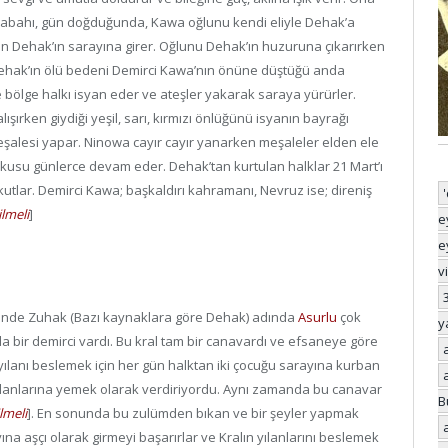
 sabahı, gün doğduğunda, Kawa oğlunu kendi eliyle Dehak’a
an Dehak’ın sarayına girer. Oğlunu Dehak’ın huzuruna çıkarırken
 Dehak’ın ölü bedeni Demirci Kawa’nın önüne düştüğü anda
bölge halkı isyan eder ve ateşler yakarak saraya yürürler.
şırken giydiği yeşil, sarı, kırmızı önlüğünü isyanın bayrağı
meşalesi yapar. Ninowa cayır cayır yanarken meşaleler elden ele
coşkusu günlerce devam eder. Dehak’tan kurtulan halklar 21 Mart’ı
utlar. Demirci Kawa; başkaldırı kahramanı, Nevruz ise; direniş
ilmeli
]
e
e
v
esinde Zuhak (Bazı kaynaklara göre Dehak) adında
Asurlu
çok
y
a bir demirci vardı. Bu kral tam bir canavardı ve efsaneye göre
yılanı beslemek için her gün halktan iki çocuğu sarayına kurban
i yılanlarına yemek olarak verdiriyordu. Aynı zamanda bu canavar
B
lmeli
]
. En sonunda bu zulümden bıkan ve bir şeyler yapmak
ına aşçı olarak girmeyi başarırlar ve Kralın yılanlarını beslemek