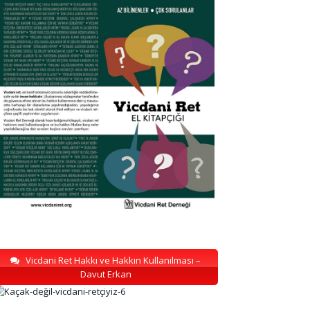
Vicdani Ret Hakkı ve Hakkın Kullanılması –
Davut Erkan