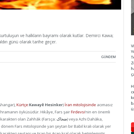
kurtuluşun ve halkların bayramı olarak kutlar. Demirci Kawa;
ldırı günü olarak tarihe geçer.
V
Y
GÜNDEM
T
Z
h
ç
H
c
k
b
hangar),
Kürtçe
:
Kawayê Hesinker
)
İran mitolojisinde
acımasız
ü
hramanın öyküsüdür. Hikâye, Fars şair
Firdevsi
‘nin en önemli
a karakteri olan Zahhāk (Farsça:
ضحاک
) veya Azhi Dahāka,
k dönem Fars mitolojisinde yarı şeytan bir Babil kralı olarak yer
arakteri şeytani ve tiran bir Arap kral olarak betimlemiştir.