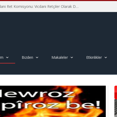
İHD İstanbul Şube Vicdani Ret Komisyonu: Vicdani Retçiler Olarak Destek İçin Buradayız!
em
Bizden
Makaleler
Etkinlikler