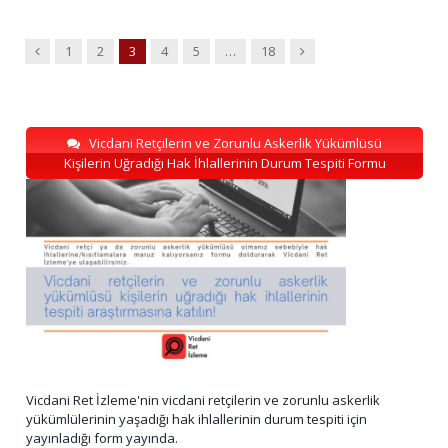
Previous
Next
1
2
3
4
5
…
18
Vicdani Retçilerin ve Zorunlu Askerlik Yükümlüsü
Kişilerin Uğradığı Hak İhlallerinin Durum Tespiti Formu
Vicdani Ret İzleme'nin vicdani retçilerin ve zorunlu askerlik
yükümlülerinin yaşadığı hak ihlallerinin durum tespiti için
yayınladığı form yayında.