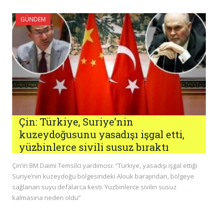
GÜNDEM
Çin: Türkiye, Suriye’nin
kuzeydoğusunu yasadışı işgal etti,
yüzbinlerce sivili susuz bıraktı
Çin’in BM Daimi Temsilci yardımcısı: “Türkiye, yasadışı işgal ettiği
Suriye’nin kuzeydoğu bölgesindeki Alouk barajından, bölgeye
sağlanan suyu defalarca kesti. Yüzbinlerce sivilin susuz
kalmasına neden oldu”