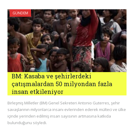
GÜNDEM
BM: Kasaba ve şehirlerdeki
çatışmalardan 50 milyondan fazla
insan etkileniyor
Birleşmiş Milletler (BM) Genel Sekreteri Antonio Guterres, şehir
savaşlarının milyonlarca insanı evlerinden ederek mülteci ve ülke
içinde yerinden edilmiş insan sayısının artmasına katkıda
bulunduğunu söyledi.