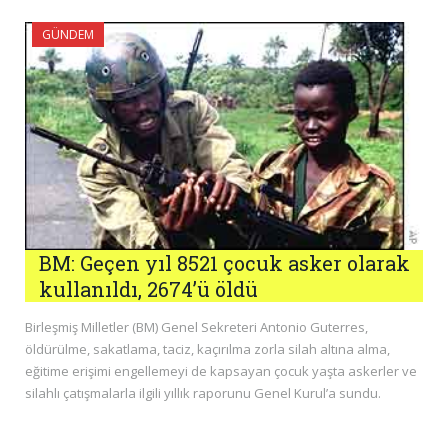
GÜNDEM
BM: Geçen yıl 8521 çocuk asker olarak
kullanıldı, 2674’ü öldü
Birleşmiş Milletler (BM) Genel Sekreteri Antonio Guterres,
öldürülme, sakatlama, taciz, kaçırılma zorla silah altına alma,
eğitime erişimi engellemeyi de kapsayan çocuk yaşta askerler ve
silahlı çatışmalarla ilgili yıllık raporunu Genel Kurul’a sundu.