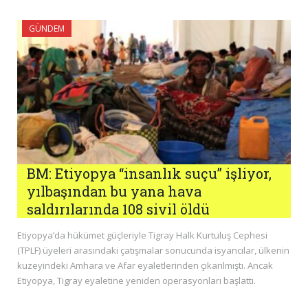
GÜNDEM
BM: Etiyopya “insanlık suçu” işliyor,
yılbaşından bu yana hava
saldırılarında 108 sivil öldü
Etiyopya’da hükümet güçleriyle Tigray Halk Kurtuluş Cephesi
(TPLF) üyeleri arasındaki çatışmalar sonucunda isyancılar, ülkenin
kuzeyindeki Amhara ve Afar eyaletlerinden çıkarılmıştı. Ancak
Etiyopya, Tigray eyaletine yeniden operasyonları başlattı.