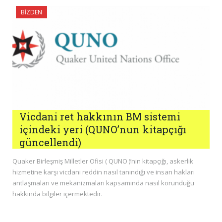
BIZDEN
Vicdani ret hakkının BM sistemi
içindeki yeri (QUNO’nun kitapçığı
güncellendi)
Quaker Birleşmiş Milletler Ofisi ( QUNO )’nin kitapçığı, askerlik
hizmetine karşı vicdani reddin nasıl tanındığı ve insan hakları
antlaşmaları ve mekanizmaları kapsamında nasıl korunduğu
hakkında bilgiler içermektedir.