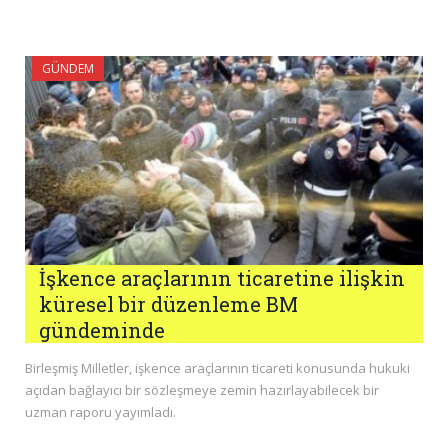
GÜNDEM
İşkence araçlarının ticaretine ilişkin
küresel bir düzenleme BM
gündeminde
Birleşmiş Milletler, işkence araçlarının ticareti konusunda hukuki
açıdan bağlayıcı bir sözleşmeye zemin hazırlayabilecek bir
uzman raporu yayımladı.