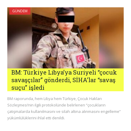
GÜNDEM
BM: Türkiye Libya’ya Suriyeli “çocuk
savaşçılar” gönderdi, SİHA’lar “savaş
suçu” işledi
BM raporunda, hem Libya hem Türkiye, Çocuk Hakları
Sözleşmesi’nin ilgili protokolünde belirlenen “çocukların
çatışmalarda kullanılmasını ve silah altına alınmasını engelleme”
yükümlülüklerini ihlal etti denildi.