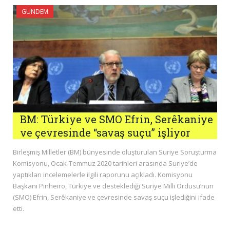
GÜNDEM
BM: Türkiye ve SMO Efrin, Serêkaniye
ve çevresinde “savaş suçu” işliyor
Birleşmiş Milletler (BM) bünyesinde oluşturulan Suriye Soruşturma
Komisyonu, Ocak-Temmuz 2020 tarihleri arasında Suriye’de
yaptıkları incelemelerle ilgili raporunu açıkladı. Komisyonu
Başkanı Pinheiro, Türkiye ve desteklediği Suriye Milli Ordusu’nun
(SMO) Efrin, Serêkaniye ve çevresinde savaş suçu işlediğini ifade
etti.