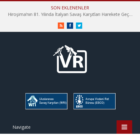
SON EKLENENLER
İHD İstanbul Şube Vicdani Ret Komisyonu: Vicdani Retçiler Olarak Destek İçin Buradayız!
RSS
Facebook
Twitter
Navigate