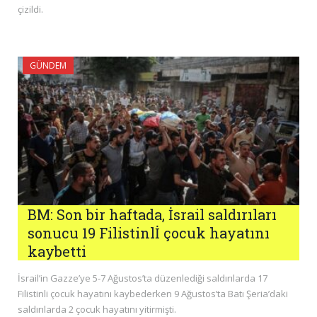
çizildi.
GÜNDEM
BM: Son bir haftada, İsrail saldırıları
sonucu 19 Filistinlİ çocuk hayatını
kaybetti
İsrail’in Gazze’ye 5-7 Ağustos’ta düzenlediği saldırılarda 17
Filistinli çocuk hayatını kaybederken 9 Ağustos’ta Batı Şeria’daki
saldırılarda 2 çocuk hayatını yitirmişti.