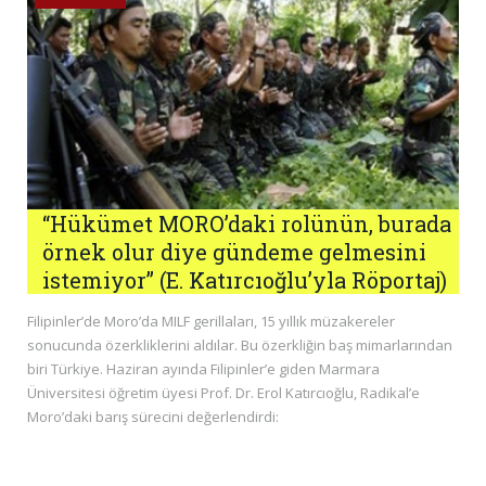
“Hükümet MORO’daki rolünün, burada
örnek olur diye gündeme gelmesini
istemiyor” (E. Katırcıoğlu’yla Röportaj)
Filipinler’de Moro’da MILF gerillaları, 15 yıllık müzakereler
sonucunda özerkliklerini aldılar. Bu özerkliğin baş mimarlarından
biri Türkiye. Haziran ayında Filipinler’e giden Marmara
Üniversitesi öğretim üyesi Prof. Dr. Erol Katırcıoğlu, Radikal’e
Moro’daki barış sürecini değerlendirdi: