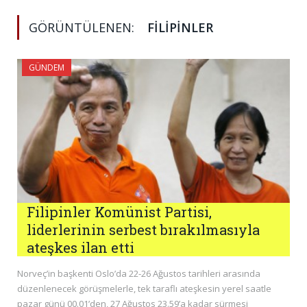
GÖRÜNTÜLENEN:
FILIPINLER
GÜNDEM
Filipinler Komünist Partisi,
liderlerinin serbest bırakılmasıyla
ateşkes ilan etti
Norveç’in başkenti Oslo’da 22-26 Ağustos tarihleri arasında
düzenlenecek görüşmelerle, tek taraflı ateşkesin yerel saatle
pazar günü 00.01’den, 27 Ağustos 23.59’a kadar sürmesi