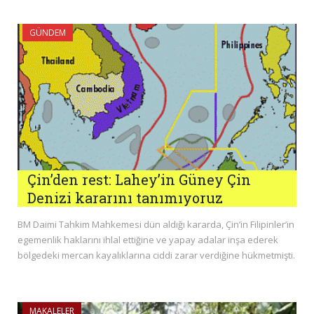
GÜNDEM
Çin’den rest: Lahey’in Güney Çin
Denizi kararını tanımıyoruz
BM Daimi Tahkim Mahkemesi dün aldığı kararda, Çin’in Filipinler’in
egemenlik haklarını ihlal ettiğine ve yapay adalar inşa ederek
bölgedeki mercan kayalıklarına ciddi zarar verdiğine hükmetmişti.
MAKALELER