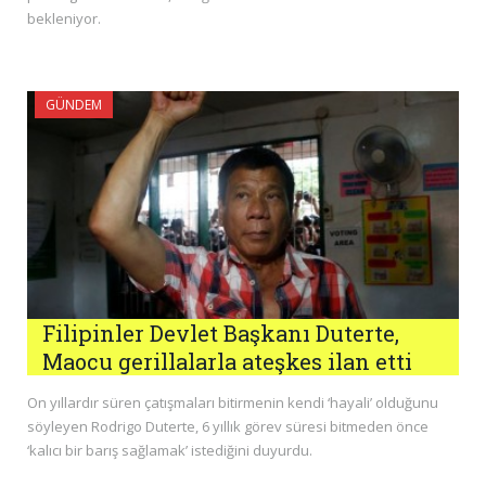
bekleniyor.
GÜNDEM
Filipinler Devlet Başkanı Duterte,
Maocu gerillalarla ateşkes ilan etti
On yıllardır süren çatışmaları bitirmenin kendi ‘hayali’ olduğunu
söyleyen Rodrigo Duterte, 6 yıllık görev süresi bitmeden önce
‘kalıcı bir barış sağlamak’ istediğini duyurdu.