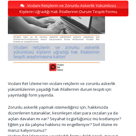
Vicdani Retçilerin ve Zorunlu Askerlik Yükümlüsü
Kişilerin Uğradığı Hak İhlallerinin Durum Tespiti Formu
Vicdani Ret İzleme'nin vicdani retçilerin ve zorunlu askerlik
yükümlülerinin yaşadığı hak ihlallerinin durum tespiti için
yayınladığı form yayında.
Zorunlu askerlik yapmak istemediğiniz için, hakkınızda
düzenlenen tutanaklar, kesinleşen idari para cezaları ya da
açılan davaları mı var? Seyahat özgürlüğünüz mü kısıtlanıyor?
Eğitim ya da çalışma hakkınız mı engelleniyor? Sivil ölüme mi
maruz kalıyorsunuz?
Vicdani Ret İzleme'nin yayınladığı formu doldurarak, mevcut