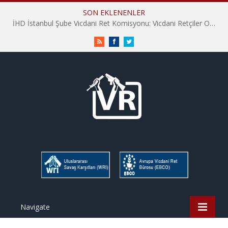
SON EKLENENLER
İHD İstanbul Şube Vicdani Ret Komisyonu: Vicdani Retçiler Olarak Destek İçin Buradayız!
RSS
Facebook
Twitter
Navigate