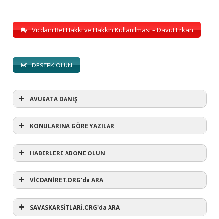
Vicdani Ret Hakkı ve Hakkın Kullanılması – Davut Erkan
DESTEK OLUN
AVUKATA DANIŞ
KONULARINA GÖRE YAZILAR
HABERLERE ABONE OLUN
KONULARINA GÖRE YAZILAR
AVUKATA DANIŞ
VİCDANİRET.ORG'da ARA
(1)
SAVASKARSİTLARİ.ORG'da ARA
#refusewar
(3)
'dur' ihtarı