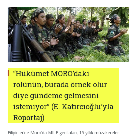
“Hükümet MORO’daki
rolünün, burada örnek olur
diye gündeme gelmesini
istemiyor” (E. Katırcıoğlu’yla
Röportaj)
Filipinler’de Moro’da MILF gerillaları, 15 yıllık müzakereler