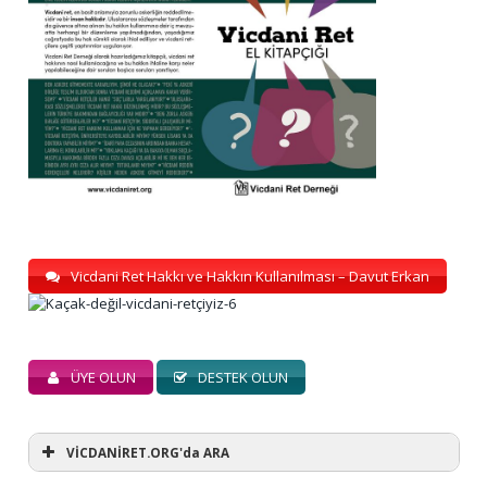
Vicdani Ret Hakkı ve Hakkın Kullanılması – Davut Erkan
ÜYE OLUN
DESTEK OLUN
VİCDANİRET.ORG'da ARA