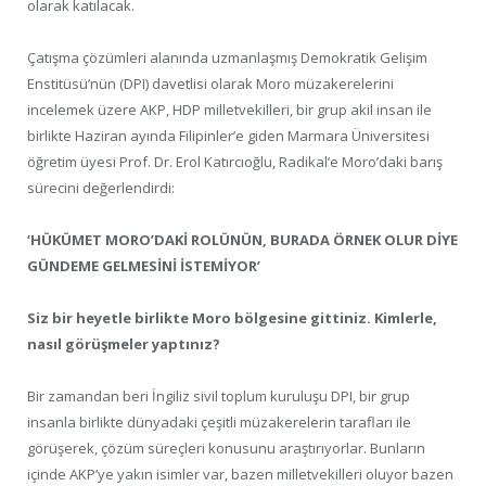
olarak katılacak.
Çatışma çözümleri alanında uzmanlaşmış Demokratik Gelişim
Enstitüsü’nün (DPI) davetlisi olarak Moro müzakerelerini
incelemek üzere AKP, HDP milletvekilleri, bir grup akil insan ile
birlikte Haziran ayında Filipinler’e giden Marmara Üniversitesi
öğretim üyesi Prof. Dr. Erol Katırcıoğlu, Radikal’e Moro’daki barış
sürecini değerlendirdi:
‘HÜKÜMET MORO’DAKİ ROLÜNÜN, BURADA ÖRNEK OLUR DİYE
GÜNDEME GELMESİNİ İSTEMİYOR’
Siz bir heyetle birlikte Moro bölgesine gittiniz. Kimlerle,
nasıl görüşmeler yaptınız?
Bir zamandan beri İngiliz sivil toplum kuruluşu DPI, bir grup
insanla birlikte dünyadaki çeşitli müzakerelerin tarafları ile
görüşerek, çözüm süreçleri konusunu araştırıyorlar. Bunların
içinde AKP’ye yakın isimler var, bazen milletvekilleri oluyor bazen