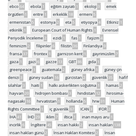
ebco
64
ebola
1
eğitim zayiatı
1
ekoloji
3
emek
örgütleri
1
eritre
1
erkeklik
18
ermeni
5
ermenistan
5
estonya
2
eta
5
etiyopya
4
Etkiniz
1
etkinlik
1
European Court of Human Rights
1
Evrensel
Periyodik İnceleme
2
ezidi
1
fas
1
faşizm
4
feminizm
2
filipinler
6
filistin
36
Finlandiya
9
fransa
37
frontex
1
garnizon kent
1
gayrimüslim
7
gaza
1
gazi
6
gazze
13
GBT
86
gıda
1
greenpeace
1
guatemala
2
güney afrika
1
güney çin
denizi
3
güney sudan
16
gürcistan
2
güvenlik
35
hafif
silahlar
3
haiti
1
halkı askerlikten soğutma
1
hamas
2
hayvan
20
hidrojen bombası
3
hindistan
12
hirosima-
nagasaki
16
hırvatistan
1
hollanda
5
hrw
31
Human
Rights Committee
1
iç güvenlik
67
ICAN
3
IFOR
2
İHA
41
İHD
29
iklim
7
iltica
1
inan mayıs aru
1
incirlik
6
İngiltere
45
insan hakkı
2
insan hakları
138
insan hakları günü
2
İnsan Hakları Komitesi
2
İnsan