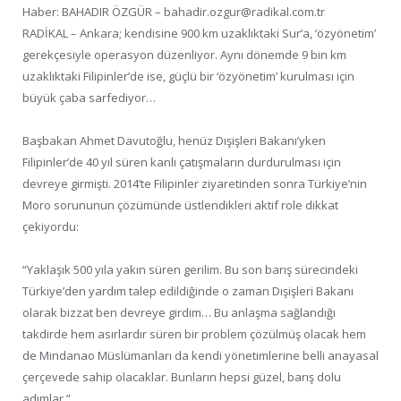
Haber: BAHADIR ÖZGÜR – bahadir.ozgur@radikal.com.tr
RADİKAL – Ankara; kendisine 900 km uzaklıktaki Sur’a, ‘özyönetim’
gerekçesiyle operasyon düzenliyor. Aynı dönemde 9 bin km
uzaklıktaki Filipinler’de ise, güçlü bir ‘özyönetim’ kurulması için
büyük çaba sarfediyor…
Başbakan Ahmet Davutoğlu, henüz Dışişleri Bakanı’yken
Filipinler’de 40 yıl süren kanlı çatışmaların durdurulması için
devreye girmişti. 2014’te Filipinler ziyaretinden sonra Türkiye’nin
Moro sorununun çözümünde üstlendikleri aktif role dikkat
çekiyordu:
“Yaklaşık 500 yıla yakın süren gerilim. Bu son barış sürecindeki
Türkiye’den yardım talep edildiğinde o zaman Dışişleri Bakanı
olarak bizzat ben devreye girdim… Bu anlaşma sağlandığı
takdirde hem asırlardır süren bir problem çözülmüş olacak hem
de Mindanao Müslümanları da kendi yönetimlerine belli anayasal
çerçevede sahip olacaklar. Bunların hepsi güzel, barış dolu
adımlar.”