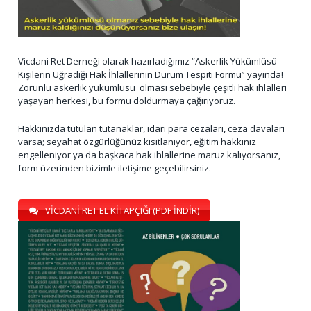
Vicdani Ret Derneği olarak hazırladığımız “Askerlik Yükümlüsü
Kişilerin Uğradığı Hak İhlallerinin Durum Tespiti Formu” yayında!
Zorunlu askerlik yükümlüsü olması sebebiyle çeşitli hak ihlalleri
yaşayan herkesi, bu formu doldurmaya çağırıyoruz.
Hakkınızda tutulan tutanaklar, idari para cezaları, ceza davaları
varsa; seyahat özgürlüğünüz kısıtlanıyor, eğitim hakkınız
engelleniyor ya da başkaca hak ihlallerine maruz kalıyorsanız,
form üzerinden bizimle iletişime geçebilirsiniz.
VİCDANİ RET EL KİTAPÇIĞI (PDF İNDİR)