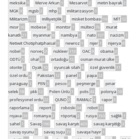
meksika
1
Merve Arkun
1
Mesarvot
2
metin bayrak
2
MGK
9
mgsb
2
mhp
1
militarizasyon
1
Militarizm
123
milliyetçilik
7
misket bombası
10
MİT
12
mısır
16
mobese
1
monitor
1
mülteci
76
murat
kanatlı
21
myanmar
8
namibya
1
nato
107
nazizm
1
Netiwit Chotiphatphaisal
1
newroz
1
nijer
1
nijerya
8
nobel
9
norveç
3
nükleer
113
OAC
9
obama
2
ODTÜ
1
ohal
43
ortadoğu
15
osman murat ülke
2
otorite
1
Oyak
10
oyuncak silah
4
özel güvenlik
11
özel ordu
4
Pakistan
12
panel
1
papa
12
paraguay
1
PEN
1
pesco
2
peşmerge
1
pınar
selek
18
pkk
12
Polen Ünlü
1
polis
43
polonya
10
profesyonel ordu
22
QUNO
2
RAMALC
1
rapor
5
raporlama
1
report
3
roboski
34
robot
15
rojava
39
romanya
3
röportaj
2
rusya
150
sağlık
1
sahel
1
Savaş
190
savaş karşıtı
420
savaş karşıtlığı
3
savaş oyunu
2
savaş suçu
77
savaşa hayır
1