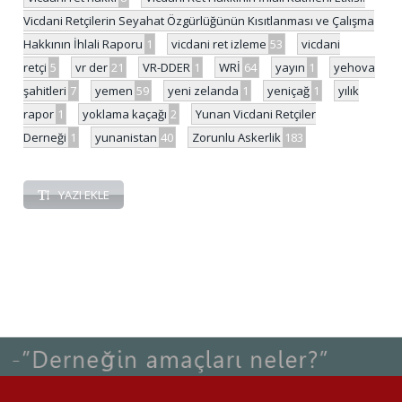
Vicdani Retçilerin Seyahat Özgürlüğünün Kısıtlanması ve Çalışma
Hakkının İhlali Raporu
1
vicdani ret izleme
53
vicdani
retçi
5
vr der
21
VR-DDER
1
WRİ
64
yayın
1
yehova
şahitleri
7
yemen
59
yeni zelanda
1
yeniçağ
1
yılık
rapor
1
yoklama kaçağı
2
Yunan Vicdani Retçiler
Derneği
1
yunanistan
40
Zorunlu Askerlik
183
YAZI EKLE