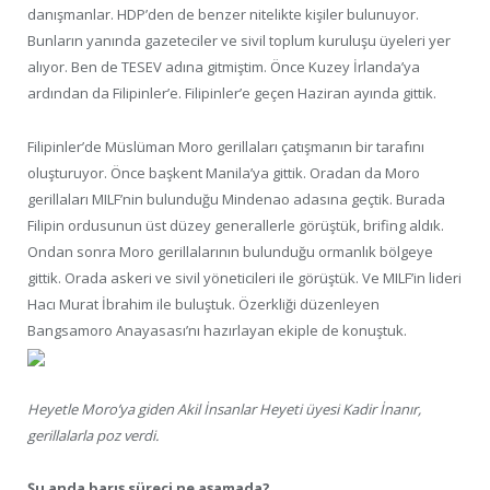
danışmanlar. HDP’den de benzer nitelikte kişiler bulunuyor.
Bunların yanında gazeteciler ve sivil toplum kuruluşu üyeleri yer
alıyor. Ben de TESEV adına gitmiştim. Önce Kuzey İrlanda’ya
ardından da Filipinler’e. Filipinler’e geçen Haziran ayında gittik.
Filipinler’de Müslüman Moro gerillaları çatışmanın bir tarafını
oluşturuyor. Önce başkent Manila’ya gittik. Oradan da Moro
gerillaları MILF’nin bulunduğu Mindenao adasına geçtik. Burada
Filipin ordusunun üst düzey generallerle görüştük, brifing aldık.
Ondan sonra Moro gerillalarının bulunduğu ormanlık bölgeye
gittik. Orada askeri ve sivil yöneticileri ile görüştük. Ve MILF’in lideri
Hacı Murat İbrahim ile buluştuk. Özerkliği düzenleyen
Bangsamoro Anayasası’nı hazırlayan ekiple de konuştuk.
Heyetle Moro’ya giden Akil İnsanlar Heyeti üyesi Kadir İnanır,
gerillalarla poz verdi.
Şu anda barış süreci ne aşamada?