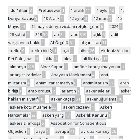
'dur' ihtarı
3
#refusewar
1
1 aralık
11
1 eylül
12
1.
Dünya Savaşı
5
10 Aralık
1
12 eylül
3
12 mart
1
15
Mayıs
44
15 mayıs dünya vicdani retçiler günü
6
2024
1
28 şubat
2
318
59
ab
24
abd
319
açlık
6
adil
yargılanma hakkı
1
Af Örgütü
61
afganistan
31
afrika
9
afrika birliği
1
agit
1
aihm
26
Akdeniz Vicdani
Ret Buluşması
6
akka
1
alevi
1
ali fikri ışık
13
almanya
128
Alper Sapan
1
amfide konuşulmayanlar
1
anarşist kadınlar
1
Anayasa Mahkemesi
4
anti-
militarizm
4
antimilitarist medya
8
antimilitarizm
97
arap
birliği
1
arap ordusu
2
arjantin
1
asker aileleri
1
asker
hakları inisiyatifi
15
asker kaçağı
31
asker uğurlama
18
askere kötü muamele
55
askeri cezaevi
4
Askeri
Harcamalar
92
askeri yargı
17
Askerlik Kanunu
1
askersiz lefkoşa
5
Association for Conscientious
Objection
1
asya
1
avrupa
41
avrupa konseyi
26