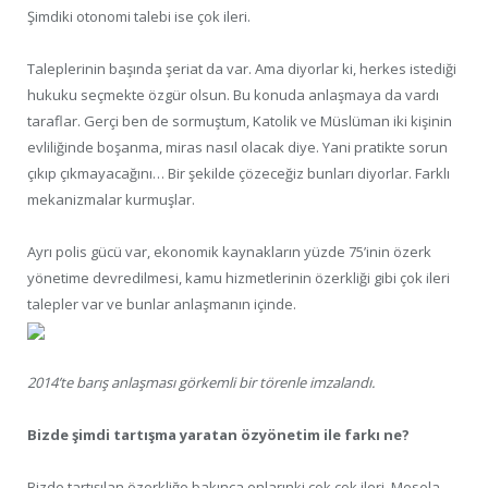
Şimdiki otonomi talebi ise çok ileri.
Taleplerinin başında şeriat da var. Ama diyorlar ki, herkes istediği
hukuku seçmekte özgür olsun. Bu konuda anlaşmaya da vardı
taraflar. Gerçi ben de sormuştum, Katolik ve Müslüman iki kişinin
evliliğinde boşanma, miras nasıl olacak diye. Yani pratikte sorun
çıkıp çıkmayacağını… Bir şekilde çözeceğiz bunları diyorlar. Farklı
mekanizmalar kurmuşlar.
Ayrı polis gücü var, ekonomik kaynakların yüzde 75’inin özerk
yönetime devredilmesi, kamu hizmetlerinin özerkliği gibi çok ileri
talepler var ve bunlar anlaşmanın içinde.
2014’te barış anlaşması görkemli bir törenle imzalandı.
Bizde şimdi tartışma yaratan özyönetim ile farkı ne?
Bizde tartışılan özerkliğe bakınca onlarınki çok çok ileri. Mesela,