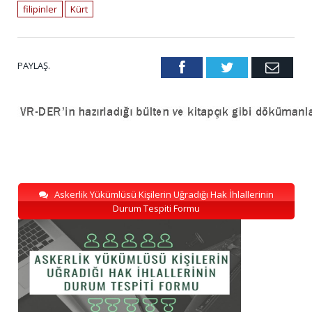
filipinler
Kürt
PAYLAŞ.
Facebook
Twitter
Emai
Askerlik Yükümlüsü Kişilerin Uğradığı Hak İhlallerinin
Durum Tespiti Formu