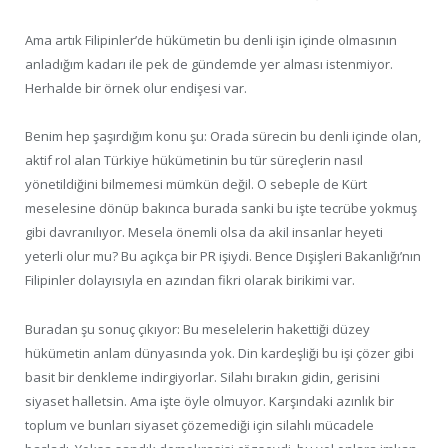
Ama artık Filipinler’de hükümetin bu denli işin içinde olmasının
anladığım kadarı ile pek de gündemde yer alması istenmiyor.
Herhalde bir örnek olur endişesi var.
Benim hep şaşırdığım konu şu: Orada sürecin bu denli içinde olan,
aktif rol alan Türkiye hükümetinin bu tür süreçlerin nasıl
yönetildiğini bilmemesi mümkün değil. O sebeple de Kürt
meselesine dönüp bakınca burada sanki bu işte tecrübe yokmuş
gibi davranılıyor. Mesela önemli olsa da akil insanlar heyeti
yeterli olur mu? Bu açıkça bir PR işiydi. Bence Dışişleri Bakanlığı’nın
Filipinler dolayısıyla en azından fikri olarak birikimi var.
Buradan şu sonuç çıkıyor: Bu meselelerin hakettiği düzey
hükümetin anlam dünyasında yok. Din kardeşliği bu işi çözer gibi
basit bir denkleme indirgiyorlar. Silahı bırakın gidin, gerisini
siyaset halletsin. Ama işte öyle olmuyor. Karşındaki azınlık bir
toplum ve bunları siyaset çözemediği için silahlı mücadele