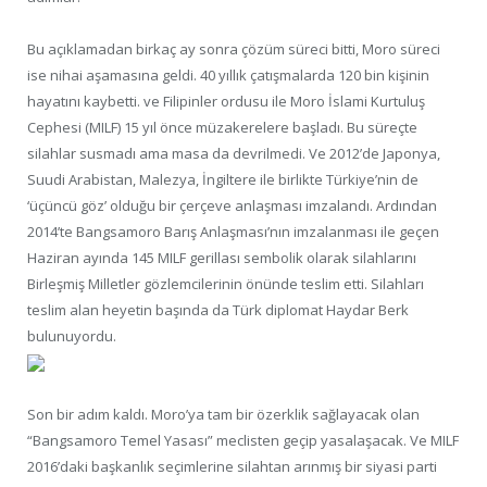
Bu açıklamadan birkaç ay sonra çözüm süreci bitti, Moro süreci
ise nihai aşamasına geldi. 40 yıllık çatışmalarda 120 bin kişinin
hayatını kaybetti. ve Filipinler ordusu ile Moro İslami Kurtuluş
Cephesi (MILF) 15 yıl önce müzakerelere başladı. Bu süreçte
silahlar susmadı ama masa da devrilmedi. Ve 2012’de Japonya,
Suudi Arabistan, Malezya, İngiltere ile birlikte Türkiye’nin de
‘üçüncü göz’ olduğu bir çerçeve anlaşması imzalandı. Ardından
2014’te Bangsamoro Barış Anlaşması’nın imzalanması ile geçen
Haziran ayında 145 MILF gerillası sembolik olarak silahlarını
Birleşmiş Milletler gözlemcilerinin önünde teslim etti. Silahları
teslim alan heyetin başında da Türk diplomat Haydar Berk
bulunuyordu.
Son bir adım kaldı. Moro’ya tam bir özerklik sağlayacak olan
“Bangsamoro Temel Yasası” meclisten geçip yasalaşacak. Ve MILF
2016’daki başkanlık seçimlerine silahtan arınmış bir siyasi parti