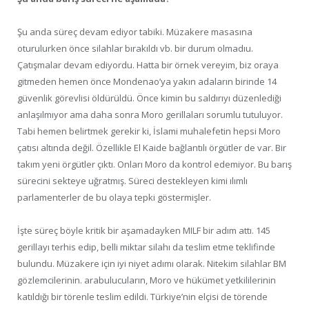
Şu anda süreç devam ediyor tabiki. Müzakere masasına
oturulurken önce silahlar bırakıldı vb. bir durum olmadıu.
Çatışmalar devam ediyordu. Hatta bir örnek vereyim, biz oraya
gitmeden hemen önce Mondenao’ya yakın adaların birinde 14
güvenlik görevlisi öldürüldü. Önce kimin bu saldırıyı düzenlediği
anlaşılmıyor ama daha sonra Moro gerillaları sorumlu tutuluyor.
Tabi hemen belirtmek gerekir ki, İslami muhalefetin hepsi Moro
çatısı altında değil. Özellikle El Kaide bağlantılı örgütler de var. Bir
takım yeni örgütler çıktı. Onları Moro da kontrol edemiyor. Bu barış
sürecini sekteye uğratmış. Süreci destekleyen kimi ılımlı
parlamenterler de bu olaya tepki göstermişler.
İşte süreç böyle kritik bir aşamadayken MILF bir adım attı. 145
gerillayı terhis edip, belli miktar silahı da teslim etme teklifinde
bulundu. Müzakere için iyi niyet adımı olarak. Nitekim silahlar BM
gözlemcilerinin. arabulucuların, Moro ve hükümet yetkililerinin
katıldığı bir törenle teslim edildi. Türkiye’nin elçisi de törende