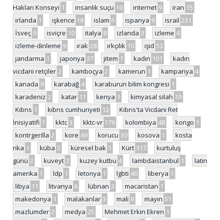
Hakları Konseyi
1
insanlık suçu
10
internet
9
iran
15
irlanda
1
işkence
18
islam
5
ispanya
9
israil
231
İsveç
9
isviçre
10
italya
8
izlanda
3
izleme
4
izleme-dinleme
9
ırak
28
ırkçılık
10
ışid
53
jandarma
1
japonya
37
jitem
1
kadın
101
kadın
vicdani retçiler
2
kamboçya
2
kamerun
1
kampanya
4
kanada
9
karabağ
4
karaburun bilim kongresi
1
karadeniz
2
katar
11
kenya
1
kimyasal silah
19
Kıbrıs
1
kıbrıs cumhuriyeti
12
Kıbrıs'ta Vicdani Ret
İnisiyatifi
1
kktc
3
kktc-vr
179
kolombiya
48
kongo
1
kontrgerilla
2
kore
49
korucu
30
kosova
1
kosta
rika
1
küba
2
küresel bak
1
Kürt
317
kurtuluş
günü
2
kuveyt
2
kuzey kutbu
4
lambdaistanbul
1
latin
amerika
1
ldp
1
letonya
1
lgbti
40
liberya
1
libya
11
litvanya
6
lübnan
3
macaristan
1
makedonya
1
malakanlar
3
mali
8
mayın
51
mazlumder
2
medya
25
Mehmet Erkin Ekren
1