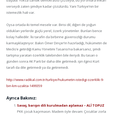
başladı. Yoksa sandık demokrasisi çözseydi, bu yol onlara imkan
verseydi zaten şimdiye kadar çözülürdü. Yani Türkiye’nin bir
istemezlik hali var.
Oysa ortada iki temel mesele var. Birisi dil, diğeri de yoğun
oldukları yerlerde güçlü yerel, özerk yönetimler. Bunları bence
kolay halledilir. İki tarafın da birbirine güvensizliği durumu
karmaşıklaştırıyor. Bakın Ömer Dinçer’in hazırladığı, hükümetin de
Meclis’e getirdiği Kamu Yönetimi Tasarısı’na bakarsanız, şimdi
tartışma yaratan özerklik talebinden bile ileriydi. Bu tasarı o
günden sonra AK Parti bir daha dile getirmedi. işin ilginci Kürt
tarafı da dile getirmedi ya da getiremedi.
http://www.radikal.com.tr/turkiye/hukumetin-istedigi-ozerklik-9-
bin-km-uzakta-1499359
Ayrıca Bakınız:
Savaş, barışın dili kurulmadan aşılamaz – ALİ TOPUZ
PKK çocuk kaçırmasın. Madem öyle devam: Çocuklar zorla