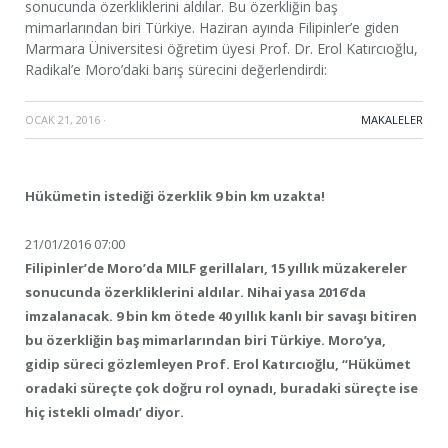
sonucunda özerkliklerini aldılar. Bu özerkliğin baş
mimarlarından biri Türkiye. Haziran ayında Filipinler’e giden
Marmara Üniversitesi öğretim üyesi Prof. Dr. Erol Katırcıoğlu,
Radikal’e Moro’daki barış sürecini değerlendirdi:
OCAK 21, 2016
·
MAKALELER
Hükümetin istediği özerklik 9 bin km uzakta!
21/01/2016 07:00
Filipinler’de Moro’da MILF gerillaları, 15 yıllık müzakereler
sonucunda özerkliklerini aldılar. Nihai yasa 2016’da
imzalanacak. 9 bin km ötede 40 yıllık kanlı bir savaşı bitiren
bu özerkliğin baş mimarlarından biri Türkiye. Moro’ya,
gidip süreci gözlemleyen Prof. Erol Katırcıoğlu, “Hükümet
oradaki süreçte çok doğru rol oynadı, buradaki süreçte ise
hiç istekli olmadı’ diyor.