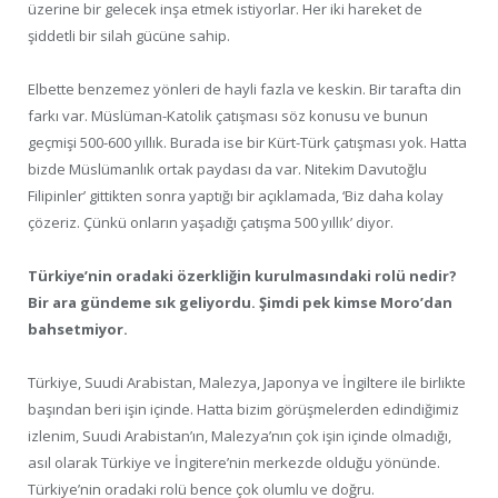
üzerine bir gelecek inşa etmek istiyorlar. Her iki hareket de
şiddetli bir silah gücüne sahip.
Elbette benzemez yönleri de hayli fazla ve keskin. Bir tarafta din
farkı var. Müslüman-Katolik çatışması söz konusu ve bunun
geçmişi 500-600 yıllık. Burada ise bir Kürt-Türk çatışması yok. Hatta
bizde Müslümanlık ortak paydası da var. Nitekim Davutoğlu
Filipinler’ gittikten sonra yaptığı bir açıklamada, ‘Biz daha kolay
çözeriz. Çünkü onların yaşadığı çatışma 500 yıllık’ diyor.
Türkiye’nin oradaki özerkliğin kurulmasındaki rolü nedir?
Bir ara gündeme sık geliyordu. Şimdi pek kimse Moro’dan
bahsetmiyor.
Türkiye, Suudi Arabistan, Malezya, Japonya ve İngiltere ile birlikte
başından beri işin içinde. Hatta bizim görüşmelerden edindiğimiz
izlenim, Suudi Arabistan’ın, Malezya’nın çok işin içinde olmadığı,
asıl olarak Türkiye ve İngitere’nin merkezde olduğu yönünde.
Türkiye’nin oradaki rolü bence çok olumlu ve doğru.