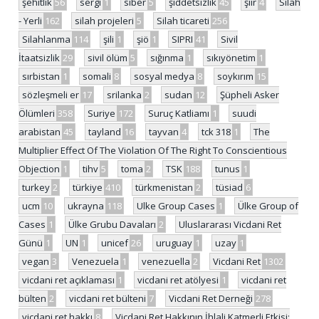
şehitlik
56
sergi
1
siber
5
şiddetsizlik
45
şiir
4
Silah
- Yerli
162
silah projeleri
5
Silah ticareti
256
Silahlanma
114
şili
1
şiö
1
SIPRI
41
Sivil
İtaatsizlik
29
sivil ölüm
5
sığınma
1
sıkıyönetim
1
sırbistan
1
somali
8
sosyal medya
8
soykırım
15
sözleşmeli er
17
srilanka
2
sudan
12
Şüpheli Asker
Ölümleri
358
Suriye
172
Suruç Katliamı
1
suudi
arabistan
45
tayland
16
tayvan
4
tck 318
1
The
Multiplier Effect Of The Violation Of The Right To Conscientious
Objection
1
tihv
5
toma
2
TSK
188
tunus
1
turkey
2
türkiye
410
türkmenistan
2
tüsiad
6
ucm
10
ukrayna
118
Ulke Group Cases
1
Ülke Group of
Cases
1
Ülke Grubu Davaları
2
Uluslararası Vicdani Ret
Günü
1
UN
1
unicef
26
uruguay
1
uzay
1
vegan
3
Venezuela
1
venezuella
2
Vicdani Ret
1302
vicdani ret açıklaması
1
vicdani ret atölyesi
1
vicdani ret
bülten
2
vicdani ret bülteni
7
Vicdani Ret Derneği
278
vicdani ret hakkı
8
Vicdani Ret Hakkının İhlali Katmerli Etkisi: