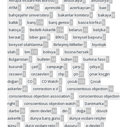
Avrupa Vicdani Ret Bürosu
2
avustralya
5
avusturya
2
AYİM
1
AYM
14
ayrımcılık
1
azerbaycan
8
bae
2
bahçeşehir üniversitesi
1
bakanlar komitesi
4
bakaya
8
baltık
7
barış
174
barış gemisi
1
basra körfezi
5
batoça
1
Bedelli Askerlik
114
belarus
13
belçika
6
beraat
1
biber gazı
8
BİKG
1
bireysel başvuru
2
bireysel silahlanma
71
Birleşmiş Milletler
2
biyolojik
silah
1
bm
172
bolivya
2
bosna hersek
2
Bulgaristan
3
bulletin
14
bülten
11
burkina faso
1
burundi
2
çad
1
campaign
5
çarşı
1
çekya
1
cezaevi
1
cezaevleri
6
chp
1
çin
35
çınar koçgiri
doğan
3
CO
1
CO Watch
2
çocuk
150
Çocuk
askerler
45
connection e.V
7
conscientious objection
16
conscientious objection association
5
conscientious objection
right
1
conscientious objection watch
9
Danimarka
6
darbe
76
derin devlet
10
din
3
doğa
10
dövizli
askerlik
7
dünya barış günü
1
dünya vicdani retçiler
günü
2
dürzi vicdani retçi
3
duyuru
1
e-devlet
1