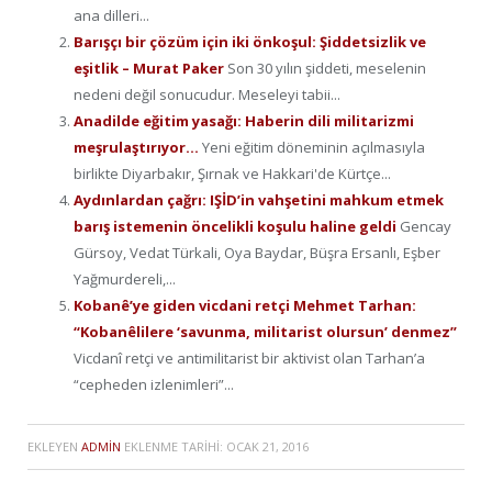
ana dilleri...
Barışçı bir çözüm için iki önkoşul: Şiddetsizlik ve
eşitlik – Murat Paker
Son 30 yılın şiddeti, meselenin
nedeni değil sonucudur. Meseleyi tabii...
Anadilde eğitim yasağı: Haberin dili militarizmi
meşrulaştırıyor…
Yeni eğitim döneminin açılmasıyla
birlikte Diyarbakır, Şırnak ve Hakkari'de Kürtçe...
Aydınlardan çağrı: IŞİD’in vahşetini mahkum etmek
barış istemenin öncelikli koşulu haline geldi
Gencay
Gürsoy, Vedat Türkali, Oya Baydar, Büşra Ersanlı, Eşber
Yağmurdereli,...
Kobanê’ye giden vicdani retçi Mehmet Tarhan:
“Kobanêlilere ‘savunma, militarist olursun’ denmez”
Vicdanî retçi ve antimilitarist bir aktivist olan Tarhan’a
“cepheden izlenimleri”...
EKLEYEN
ADMIN
EKLENME TARIHI:
OCAK 21, 2016