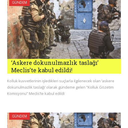
GÜNDEM
‘Askere dokunulmazlık taslağı’
Meclis’te kabul edildi!
Kolluk kuvvetlerinin işledikleri suçlarla ilgilenecek olan ‘askere
dokunulmazlık taslağı’ olarak gündeme gelen “Kolluk Gözetim
Komisyonu” Meclis’te kabul edildi
GÜNDEM