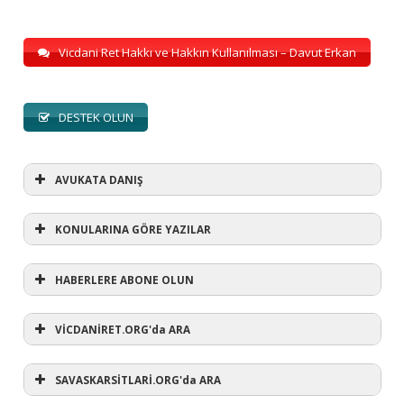
Vicdani Ret Hakkı ve Hakkın Kullanılması – Davut Erkan
DESTEK OLUN
AVUKATA DANIŞ
KONULARINA GÖRE YAZILAR
HABERLERE ABONE OLUN
KONULARINA GÖRE YAZILAR
AVUKATA DANIŞ
VİCDANİRET.ORG'da ARA
(1)
SAVASKARSİTLARİ.ORG'da ARA
#refusewar
(3)
'dur' ihtarı