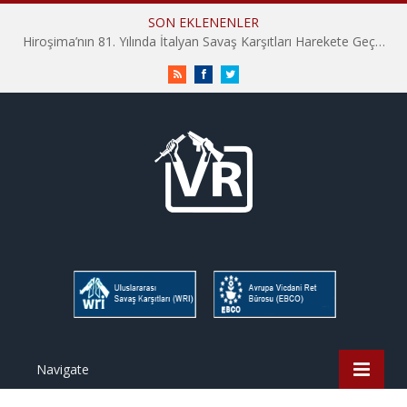
SON EKLENENLER
Hiroşima’nın 81. Yılında İtalyan Savaş Karşıtları Harekete Geçti: “Hatırlamak yeterli değil”
RSS
Facebook
Twitter
Navigate