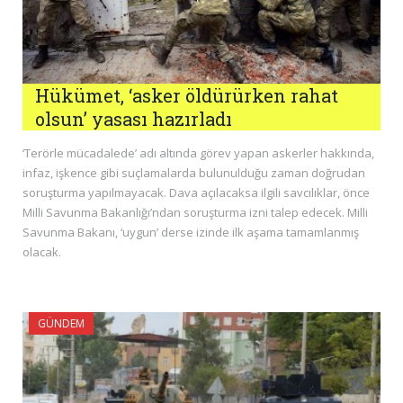
Hükümet, ‘asker öldürürken rahat
olsun’ yasası hazırladı
‘Terörle mücadalede’ adı altında görev yapan askerler hakkında,
infaz, işkence gibi suçlamalarda bulunulduğu zaman doğrudan
soruşturma yapılmayacak. Dava açılacaksa ilgili savcılıklar, önce
Milli Savunma Bakanlığı’ndan soruşturma izni talep edecek. Milli
Savunma Bakanı, ‘uygun’ derse izinde ilk aşama tamamlanmış
olacak.
GÜNDEM