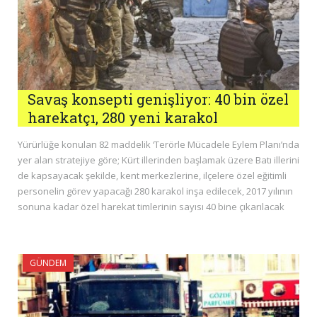
Savaş konsepti genişliyor: 40 bin özel
harekatçı, 280 yeni karakol
Yürürlüğe konulan 82 maddelik ‘Terörle Mücadele Eylem Planı’nda
yer alan stratejiye göre; Kürt illerinden başlamak üzere Batı illerini
de kapsayacak şekilde, kent merkezlerine, ilçelere özel eğitimli
personelin görev yapacağı 280 karakol inşa edilecek, 2017 yılının
sonuna kadar özel harekat timlerinin sayısı 40 bine çıkarılacak
GÜNDEM