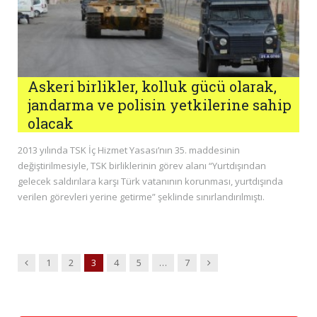
Askeri birlikler, kolluk gücü olarak,
jandarma ve polisin yetkilerine sahip
olacak
2013 yılında TSK İç Hizmet Yasası’nın 35. maddesinin
değiştirilmesiyle, TSK birliklerinin görev alanı “Yurtdışından
gelecek saldırılara karşı Türk vatanının korunması, yurtdışında
verilen görevleri yerine getirme” şeklinde sınırlandırılmıştı.
Previous
Next
1
2
3
4
5
…
7