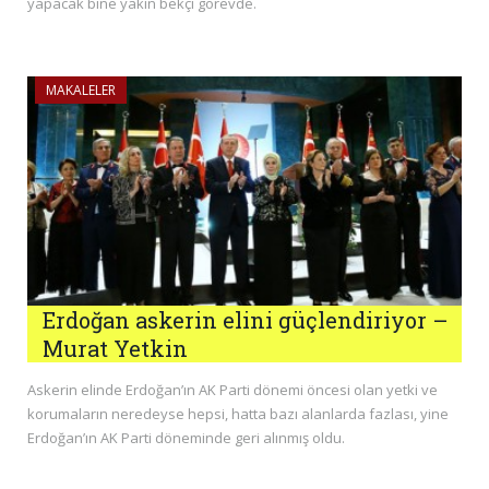
yapacak bine yakın bekçi görevde.
MAKALELER
Erdoğan askerin elini güçlendiriyor –
Murat Yetkin
Askerin elinde Erdoğan’ın AK Parti dönemi öncesi olan yetki ve
korumaların neredeyse hepsi, hatta bazı alanlarda fazlası, yine
Erdoğan’ın AK Parti döneminde geri alınmış oldu.