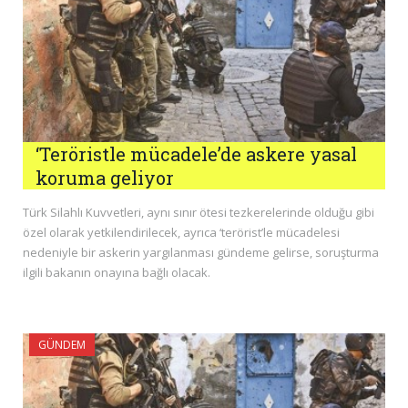
‘Teröristle mücadele’de askere yasal
koruma geliyor
Türk Silahlı Kuvvetleri, aynı sınır ötesi tezkerelerinde olduğu gibi
özel olarak yetkilendirilecek, ayrıca ‘terörist’le mücadelesi
nedeniyle bir askerin yargılanması gündeme gelirse, soruşturma
ilgili bakanın onayına bağlı olacak.
GÜNDEM