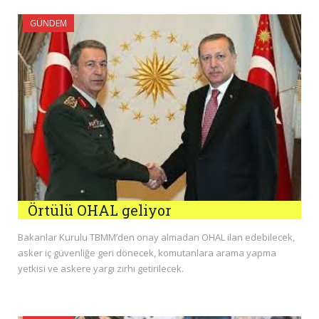
GÜNDEM
Örtülü OHAL geliyor
Bakanlar Kurulu TBMM’den onay almadan OHAL ilan edebilecek,
asker iç güvenliğe geri dönecek, komutanlara arama yapma
yetkisi ve askere yargı zırhı getirilecek.