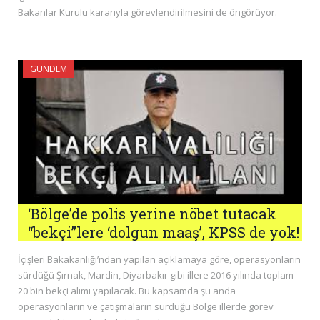
Bakanlar Kurulu kararıyla görevlendirilmesini de öngörüyor.
GÜNDEM
‘Bölge’de polis yerine nöbet tutacak
“bekçi”lere ‘dolgun maaş’, KPSS de yok!
İçişleri Bakakanlığı’ndan yapılan açıklamaya göre, operasyonların
sürdüğü Şırnak, Mardin, Diyarbakır gibi illere 2016 yılında toplam
20 bin bekçi alımı yapılacak. Bu kapsamda şu anda
operasyonların ve çatışmaların sürdüğü Bölge illerde görev