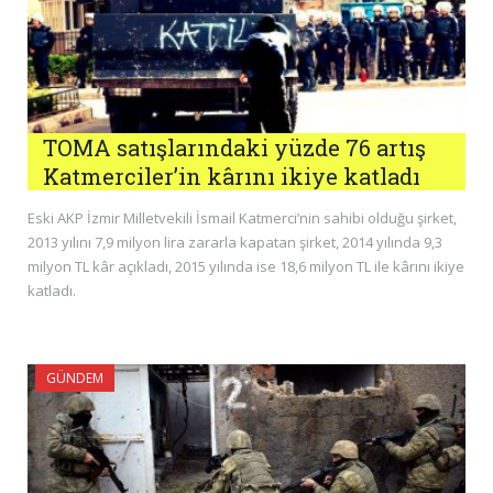
TOMA satışlarındaki yüzde 76 artış
Katmerciler’in kârını ikiye katladı
Eski AKP İzmir Milletvekili İsmail Katmerci’nin sahibi olduğu şirket,
2013 yılını 7,9 milyon lira zararla kapatan şirket, 2014 yılında 9,3
milyon TL kâr açıkladı, 2015 yılında ise 18,6 milyon TL ile kârını ikiye
katladı.
GÜNDEM