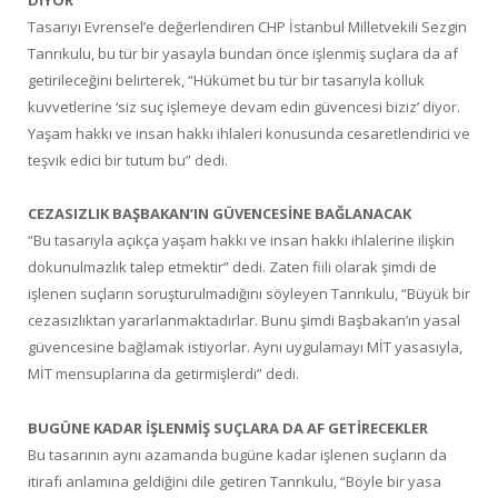
DİYOR
Tasarıyı Evrensel’e değerlendiren CHP İstanbul Milletvekili Sezgin
Tanrıkulu, bu tür bir yasayla bundan önce işlenmiş suçlara da af
getirileceğini belirterek, “Hükümet bu tür bir tasarıyla kolluk
kuvvetlerine ‘siz suç işlemeye devam edin güvencesi biziz’ diyor.
Yaşam hakkı ve insan hakkı ihlaleri konusunda cesaretlendirici ve
teşvik edici bir tutum bu” dedi.
CEZASIZLIK BAŞBAKAN’IN GÜVENCESİNE BAĞLANACAK
“Bu tasarıyla açıkça yaşam hakkı ve insan hakkı ihlalerine ilişkin
dokunulmazlık talep etmektir” dedi. Zaten fiili olarak şimdi de
işlenen suçların soruşturulmadığını söyleyen Tanrıkulu, “Büyük bir
cezasızlıktan yararlanmaktadırlar. Bunu şimdi Başbakan’ın yasal
güvencesine bağlamak istiyorlar. Aynı uygulamayı MİT yasasıyla,
MİT mensuplarına da getirmişlerdi” dedi.
BUGÜNE KADAR İŞLENMİŞ SUÇLARA DA AF GETİRECEKLER
Bu tasarının aynı azamanda bugüne kadar işlenen suçların da
itirafı anlamına geldiğini dile getiren Tanrıkulu, “Böyle bir yasa