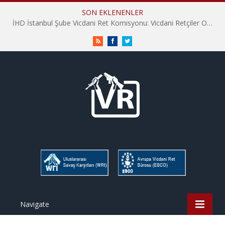
SON EKLENENLER
İHD İstanbul Şube Vicdani Ret Komisyonu: Vicdani Retçiler Olarak Destek İçin Buradayız!
RSS
Facebook
Twitter
Navigate