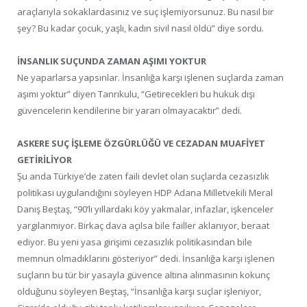
araçlarıyla sokaklardasınız ve suç işlemiyorsunuz. Bu nasıl bir
şey? Bu kadar çocuk, yaşlı, kadın sivil nasıl öldü” diye sordu.
İNSANLIK SUÇUNDA ZAMAN AŞIMI YOKTUR
Ne yaparlarsa yapsınlar. İnsanlığa karşı işlenen suçlarda zaman
aşımı yoktur” diyen Tanrıkulu, “Getirecekleri bu hukuk dışı
güvencelerin kendilerine bir yararı olmayacaktır” dedi.
ASKERE SUÇ İŞLEME ÖZGÜRLÜĞÜ VE CEZADAN MUAFİYET
GETİRİLİYOR
Şu anda Türkiye’de zaten faili devlet olan suçlarda cezasızlık
politikası uygulandığını söyleyen HDP Adana Milletvekili Meral
Danış Beştaş, “90’lı yıllardaki köy yakmalar, infazlar, işkenceler
yargılanmıyor. Birkaç dava açılsa bile failler aklanıyor, beraat
ediyor. Bu yeni yasa girişimi cezasızlık politikasından bile
memnun olmadıklarını gösteriyor” dedi. İnsanlığa karşı işlenen
suçların bu tür bir yasayla güvence altına alınmasının kokunç
olduğunu söyleyen Beştaş, “İnsanlığa karşı suçlar işleniyor,