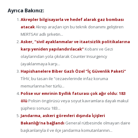
Ayrıca Bakınız:
Akrepler bilgisayarla ve hedef alarak gaz bombası
atacak
Akrep araçları için bu teknik donanımı geliştiren
MERTSAV adlı şirketin...
Asker, “sivil ayaklanmalar ve itaatsizlik politikalarına
karşı yeniden yapılandırılacak”
Kobani ve Gezi
olaylarından yola çıkılarak Counter Insurgency
(ayaklanmaya karşı...
Hapishanelere Biber Gazlı Özel “İç Güvenlik Paketi”
TİHV, bu tasarı ile “cezaevlerinde infaz koruma
memurlarına her türlü...
Polise vur emrinin 8 yıllık faturası çok ağır oldu: 183
ölü
Polisin öngörüsü veya soyut kavramlara dayalı makul
şüphesi sonucu 183...
Jandarma, askeri görevleri dışında İçişleri
Bakanlığı’na bağlandı
General rütbesinde olmayan daire
başkanlarıyla il ve ilçe jandarma komutanlarının...