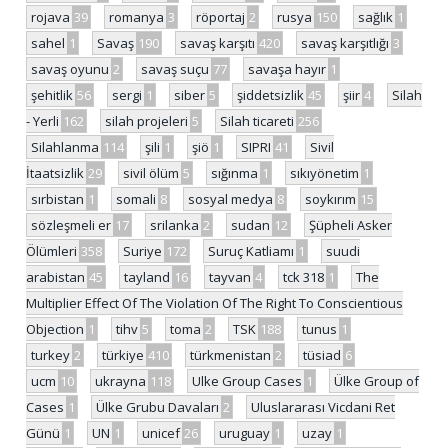
rojava
39
romanya
3
röportaj
2
rusya
150
sağlık
1
sahel
1
Savaş
190
savaş karşıtı
420
savaş karşıtlığı
3
savaş oyunu
2
savaş suçu
77
savaşa hayır
1
şehitlik
56
sergi
1
siber
5
şiddetsizlik
45
şiir
4
Silah
- Yerli
162
silah projeleri
5
Silah ticareti
256
Silahlanma
114
şili
1
şiö
1
SIPRI
41
Sivil
İtaatsizlik
29
sivil ölüm
5
sığınma
1
sıkıyönetim
1
sırbistan
1
somali
8
sosyal medya
8
soykırım
15
sözleşmeli er
17
srilanka
2
sudan
12
Şüpheli Asker
Ölümleri
358
Suriye
172
Suruç Katliamı
1
suudi
arabistan
45
tayland
16
tayvan
4
tck 318
1
The
Multiplier Effect Of The Violation Of The Right To Conscientious
Objection
1
tihv
5
toma
2
TSK
188
tunus
1
turkey
2
türkiye
410
türkmenistan
2
tüsiad
6
ucm
10
ukrayna
118
Ulke Group Cases
1
Ülke Group of
Cases
1
Ülke Grubu Davaları
2
Uluslararası Vicdani Ret
Günü
1
UN
1
unicef
26
uruguay
1
uzay
1