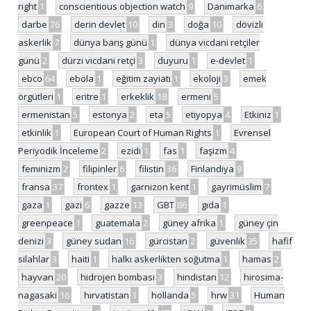
right
1
conscientious objection watch
9
Danimarka
6
darbe
76
derin devlet
10
din
3
doğa
10
dövizli
askerlik
7
dünya barış günü
1
dünya vicdani retçiler
günü
2
dürzi vicdani retçi
3
duyuru
1
e-devlet
1
ebco
64
ebola
1
eğitim zayiatı
1
ekoloji
3
emek
örgütleri
1
eritre
1
erkeklik
18
ermeni
5
ermenistan
5
estonya
2
eta
5
etiyopya
4
Etkiniz
1
etkinlik
1
European Court of Human Rights
1
Evrensel
Periyodik İnceleme
2
ezidi
1
fas
1
faşizm
4
feminizm
2
filipinler
6
filistin
36
Finlandiya
9
fransa
37
frontex
1
garnizon kent
1
gayrimüslim
7
gaza
1
gazi
6
gazze
13
GBT
86
gıda
1
greenpeace
1
guatemala
2
güney afrika
1
güney çin
denizi
3
güney sudan
16
gürcistan
2
güvenlik
35
hafif
silahlar
3
haiti
1
halkı askerlikten soğutma
1
hamas
2
hayvan
20
hidrojen bombası
3
hindistan
12
hirosima-
nagasaki
16
hırvatistan
1
hollanda
5
hrw
31
Human