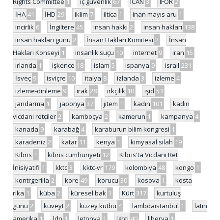
Rights Committee
1
iç güvenlik
67
ICAN
3
IFOR
2
İHA
41
İHD
29
iklim
7
iltica
1
inan mayıs aru
1
incirlik
6
İngiltere
45
insan hakkı
2
insan hakları
138
insan hakları günü
2
İnsan Hakları Komitesi
2
İnsan
Hakları Konseyi
1
insanlık suçu
10
internet
9
iran
15
irlanda
1
işkence
18
islam
5
ispanya
9
israil
231
İsveç
9
isviçre
10
italya
8
izlanda
3
izleme
4
izleme-dinleme
9
ırak
28
ırkçılık
10
ışid
53
jandarma
1
japonya
37
jitem
1
kadın
101
kadın
vicdani retçiler
2
kamboçya
2
kamerun
1
kampanya
4
kanada
9
karabağ
4
karaburun bilim kongresi
1
karadeniz
2
katar
11
kenya
1
kimyasal silah
19
Kıbrıs
1
kıbrıs cumhuriyeti
12
Kıbrıs'ta Vicdani Ret
İnisiyatifi
1
kktc
3
kktc-vr
179
kolombiya
48
kongo
1
kontrgerilla
2
kore
49
korucu
30
kosova
1
kosta
rika
1
küba
2
küresel bak
1
Kürt
317
kurtuluş
günü
2
kuveyt
2
kuzey kutbu
4
lambdaistanbul
1
latin
amerika
1
ldp
1
letonya
1
lgbti
40
liberya
1