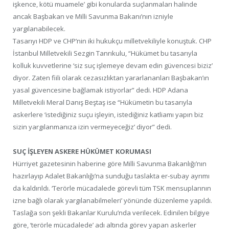
işkence, kötü muamele’ gibi konularda suçlanmaları halinde
ancak Başbakan ve Milli Savunma Bakanı’nın izniyle
yargılanabilecek.
Tasarıyı HDP ve CHP’nin iki hukukçu milletvekiliyle konuştuk. CHP
İstanbul Milletvekili Sezgin Tanrıkulu, “Hükümet bu tasarıyla
kolluk kuvvetlerine ‘siz suç işlemeye devam edin güvencesi biziz’
diyor. Zaten fiili olarak cezasızlıktan yararlananları Başbakan’ın
yasal güvencesine bağlamak istiyorlar” dedi. HDP Adana
Milletvekili Meral Danış Beştaş ise “Hükümetin bu tasarıyla
askerlere ‘istediğiniz suçu işleyin, istediğiniz katliamı yapın biz
sizin yargılanmanıza izin vermeyeceğiz’ diyor” dedi.
SUÇ İŞLEYEN ASKERE HÜKÜMET KORUMASI
Hürriyet gazetesinin haberine göre Milli Savunma Bakanlığı’nın
hazırlayıp Adalet Bakanlığı’na sunduğu taslakta er-subay ayrımı
da kaldırıldı. ‘Terörle mücadalede görevli tüm TSK mensuplarının
izne bağlı olarak yargılanabilmeleri’ yönünde düzenleme yapıldı.
Taslağa son şekli Bakanlar Kurulu’nda verilecek. Edinilen bilgiye
göre, ‘terörle mücadalede’ adı altında görev yapan askerler