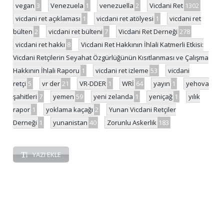
vegan
3
Venezuela
1
venezuella
2
Vicdani Ret
1302
vicdani ret açıklaması
1
vicdani ret atölyesi
1
vicdani ret
bülten
2
vicdani ret bülteni
7
Vicdani Ret Derneği
278
vicdani ret hakkı
8
Vicdani Ret Hakkının İhlali Katmerli Etkisi:
Vicdani Retçilerin Seyahat Özgürlüğünün Kısıtlanması ve Çalışma
Hakkının İhlali Raporu
1
vicdani ret izleme
53
vicdani
retçi
5
vr der
21
VR-DDER
1
WRİ
64
yayın
1
yehova
şahitleri
7
yemen
59
yeni zelanda
1
yeniçağ
1
yılık
rapor
1
yoklama kaçağı
2
Yunan Vicdani Retçiler
Derneği
1
yunanistan
40
Zorunlu Askerlik
183
YAZI EKLE