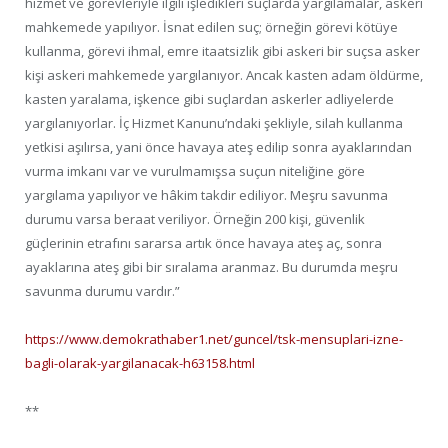
hizmet ve görevleriyle ilgili işledikleri suçlarda yargılamalar, askeri
mahkemede yapılıyor. İsnat edilen suç; örneğin görevi kötüye
kullanma, görevi ihmal, emre itaatsizlik gibi askeri bir suçsa asker
kişi askeri mahkemede yargılanıyor. Ancak kasten adam öldürme,
kasten yaralama, işkence gibi suçlardan askerler adliyelerde
yargılanıyorlar. İç Hizmet Kanunu’ndaki şekliyle, silah kullanma
yetkisi aşılırsa, yani önce havaya ateş edilip sonra ayaklarından
vurma imkanı var ve vurulmamışsa suçun niteliğine göre
yargılama yapılıyor ve hâkim takdir ediliyor. Meşru savunma
durumu varsa beraat veriliyor. Örneğin 200 kişi, güvenlik
güçlerinin etrafını sararsa artık önce havaya ateş aç, sonra
ayaklarına ateş gibi bir sıralama aranmaz. Bu durumda meşru
savunma durumu vardır.”
https://www.demokrathaber1.net/guncel/tsk-mensuplari-izne-
bagli-olarak-yargilanacak-h63158.html
**