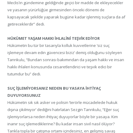
Meclis’in gündemine geldiğinde geçici bir madde de ekleyecekler
ve yasanın yürürlüğüe girmesinden önceki dönemi de
kapsayacak şekilde yaparak bugüne kadar işlenmiş suçlara da af
getireceklerdir” dedi.
HÜKÜMET YAŞAM HAKKI İHLALİNİ TEŞVİK EDİYOR
Hükümetin bu tür bir tasarıyla kolluk kuvvetlerine ‘siz suç
işlemeye devam edin güvencesi biziz’ demiş olduğunu söyleyen
Tanrıkulu, “Bundan sonrası bakımından da yaşam hakkı ve insan
hakkı ihlaleri konusunda cesaretlendirici ve teşvik edici bir
tutumdur bu” dedi.
SUÇ İŞLEMİYORSANIZ NEDEN BU YASAYA İHTİYAÇ
DUYUYORSUNUZ
Hükümetin sık sık asker ve polisin ‘terörle mücadelede hukuk
dışına çıkılmıyor’ dediğini hatırlatan Sezgin Tanrıkulu, “Eğer suç
işlemiyorlarsa neden ihtiyaç duyuyorlar böyle bir yasaya. Kim
inanır suç işlemediklerine? Bu kadar insan sivil nasıl ölüyor?
Tankla topla bir çatışma ortamı içindesiniz, en gelişmiş savaş