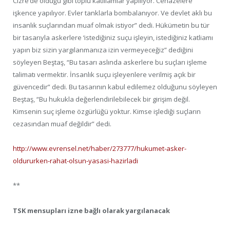
Cizre’de olduğu gibi toplu katiliamlar yapılıyor. Cenazelere
işkence yapılıyor. Evler tanklarla bombalanıyor. Ve devlet aklı bu
insanlık suçlarından muaf olmak istiyor” dedi. Hükümetin bu tür
bir tasarıyla askerlere ‘istediğiniz suçu işleyin, istediğiniz katliamı
yapın biz sizin yargılanmanıza izin vermeyeceğiz” dediğini
söyleyen Beştaş, “Bu tasarı aslında askerlere bu suçları işleme
talimatı vermektir. İnsanlık suçu işleyenlere verilmiş açık bir
güvencedir” dedi. Bu tasarının kabul edilemez olduğunu söyleyen
Beştaş, “Bu hukukla değerlendirilebilecek bir girişim değil.
Kimsenin suç işleme özgürlüğü yoktur. Kimse işlediği suçların
cezasından muaf değildir” dedi.
http://www.evrensel.net/haber/273777/hukumet-asker-
oldururken-rahat-olsun-yasasi-hazirladi
**
TSK mensupları izne bağlı olarak yargılanacak