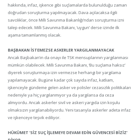
hakkında, infaz, işkence gibi suçlamalarda bulunulduğu zaman
doğrudan soruşturma yapılmayacak. Dava açılacaksa ilgili
savcılıklar, önce Milli Savunma Bakanlığı’ndan soruşturma izni
talep edecek. Milli Savunma Bakanı, ‘uygun’ derse izinde ilk
aşama tamamlanmış olacak.
BAŞBAKAN İSTEMEZSE ASKERLER YARGILANMAYACAK
Ancak Başbakan’ın da onayı ile TSK mensuplarının yargılanması
mümkün olabilecek. Milli Savunma Bakanı, ‘Bu suçlama haksız’
diyerek soruşturmaya izin vermezse herhangi bir yargılama
yapılamayacak. Bugüne kadar çok sayıda infaz, katliam,
işkenceyle gündeme gelen asker ve polisler cezasızlık politikaları
nedeniyle ya hiç yargılanmıyor ya da yargılansa da ceza
almıyordu. Ancak askerler sivil ve askeri yargıda izin koşulu
olmaksızın yargılanabiliyordu. Yeni tasarıyla askerler adeta infaz
ve işkenceye teşvik ediliyor.
HÜKÜMET ‘SİZ SUÇ İŞLEMEYE DEVAM EDİN GÜVENCESİ BİZİZ’