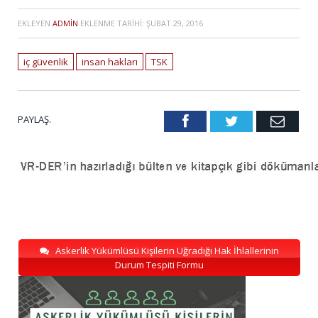
EKLEYEN
ADMIN
EKLENME TARIHI:
ŞUBAT 29, 2016
iç güvenlik
insan hakları
TSK
PAYLAŞ.
Facebook
Twitter
Emai
Askerlik Yükümlüsü Kişilerin Uğradığı Hak İhlallerinin
Durum Tespiti Formu