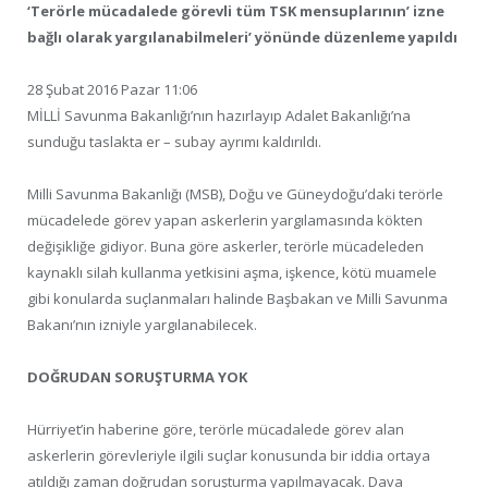
‘Terörle mücadalede görevli tüm TSK mensuplarının’ izne
bağlı olarak yargılanabilmeleri’ yönünde düzenleme yapıldı
28 Şubat 2016 Pazar 11:06
MİLLİ Savunma Bakanlığı’nın hazırlayıp Adalet Bakanlığı’na
sunduğu taslakta er – subay ayrımı kaldırıldı.
Milli Savunma Bakanlığı (MSB), Doğu ve Güneydoğu’daki terörle
mücadelede görev yapan askerlerin yargılamasında kökten
değişikliğe gidiyor. Buna göre askerler, terörle mücadeleden
kaynaklı silah kullanma yetkisini aşma, işkence, kötü muamele
gibi konularda suçlanmaları halinde Başbakan ve Milli Savunma
Bakanı’nın izniyle yargılanabilecek.
DOĞRUDAN SORUŞTURMA YOK
Hürriyet’in haberine göre, terörle mücadalede görev alan
askerlerin görevleriyle ilgili suçlar konusunda bir iddia ortaya
atıldığı zaman doğrudan soruşturma yapılmayacak. Dava