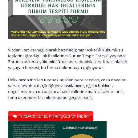
Vicdani Ret Derneği olarak hazırladığımız “Askerlik Yükümlüsü
Kişilerin Uğradığı Hak İhlallerinin Durum Tespiti Formu” yayında!
Zorunlu askerlik yükümlüsü olması sebebiyle çeşitli hak ihlalleri
yaşayan herkesi, bu formu doldurmaya çağırıyoruz.
Hakkınızda tutulan tutanaklar, idari para cezaları, ceza davaları
varsa; seyahat özgürlüğünüz kısıtlanıyor, eğitim hakkınız
engelleniyor ya da başkaca hak ihlallerine maruz kalıyorsanız,
form üzerinden bizimle iletişime geçebilirsiniz.
VİCDANİ RET EL KİTAPÇIĞI (PDF İNDİR)