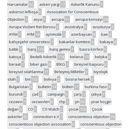
Harcamalar
92
askeri yargı
17
Askerlik Kanunu
1
askersiz lefkoşa
5
Association for Conscientious
Objection
1
asya
1
avrupa
41
avrupa konseyi
26
Avrupa Vicdani Ret Bürosu
2
avustralya
5
avusturya
2
AYİM
1
AYM
14
ayrımcılık
1
azerbaycan
8
bae
2
bahçeşehir üniversitesi
1
bakanlar komitesi
4
bakaya
8
baltık
7
barış
174
barış gemisi
1
basra körfezi
5
batoça
1
Bedelli Askerlik
114
belarus
13
belçika
6
beraat
1
biber gazı
8
BİKG
1
bireysel başvuru
2
bireysel silahlanma
71
Birleşmiş Milletler
2
biyolojik
silah
1
bm
172
bolivya
2
bosna hersek
2
Bulgaristan
3
bulletin
14
bülten
11
burkina faso
1
burundi
2
çad
1
campaign
5
çarşı
1
çekya
1
cezaevi
1
cezaevleri
6
chp
1
çin
35
çınar koçgiri
doğan
3
CO
1
CO Watch
2
çocuk
150
Çocuk
askerler
45
connection e.V
7
conscientious objection
16
conscientious objection association
5
conscientious objection