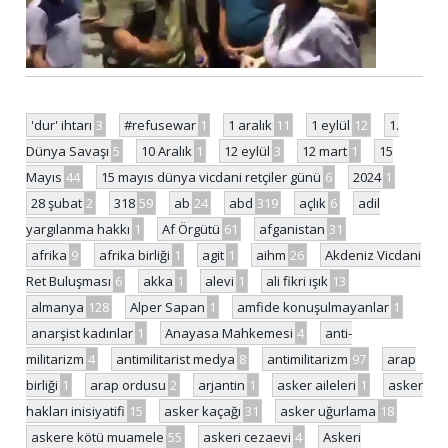
'dur' ihtarı
3
#refusewar
1
1 aralık
11
1 eylül
12
1.
Dünya Savaşı
5
10 Aralık
1
12 eylül
3
12 mart
1
15
Mayıs
44
15 mayıs dünya vicdani retçiler günü
6
2024
1
28 şubat
2
318
59
ab
24
abd
319
açlık
6
adil
yargılanma hakkı
1
Af Örgütü
61
afganistan
31
afrika
9
afrika birliği
1
agit
1
aihm
26
Akdeniz Vicdani
Ret Buluşması
6
akka
1
alevi
1
ali fikri ışık
13
almanya
128
Alper Sapan
1
amfide konuşulmayanlar
1
anarşist kadınlar
1
Anayasa Mahkemesi
4
anti-
militarizm
4
antimilitarist medya
8
antimilitarizm
97
arap
birliği
1
arap ordusu
2
arjantin
1
asker aileleri
1
asker
hakları inisiyatifi
15
asker kaçağı
31
asker uğurlama
18
askere kötü muamele
55
askeri cezaevi
4
Askeri