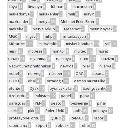
libya
11
litvanya
6
lübnan
3
macaristan
1
makedonya
1
malakanlar
3
mali
8
mayın
51
mazlumder
2
medya
25
Mehmet Erkin Ekren
1
meksika
1
Merve Arkun
1
Mesarvot
2
metin bayrak
2
MGK
9
mgsb
2
mhp
1
militarizasyon
1
Militarizm
123
milliyetçilik
7
misket bombası
10
MİT
12
mısır
16
mobese
1
monitor
1
mülteci
76
murat
kanatlı
21
myanmar
8
namibya
1
nato
107
nazizm
1
Netiwit Chotiphatphaisal
1
newroz
1
nijer
1
nijerya
8
nobel
9
norveç
3
nükleer
113
OAC
9
obama
2
ODTÜ
1
ohal
43
ortadoğu
15
osman murat ülke
2
otorite
1
Oyak
10
oyuncak silah
4
özel güvenlik
11
özel ordu
4
Pakistan
12
panel
1
papa
12
paraguay
1
PEN
1
pesco
2
peşmerge
1
pınar
selek
18
pkk
12
Polen Ünlü
1
polis
43
polonya
10
profesyonel ordu
22
QUNO
2
RAMALC
1
rapor
5
raporlama
1
report
3
roboski
34
robot
15