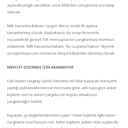
açılacaksa ilgili savcılıklar, önce MSB’den soruşturma izni talep
edecek.
Milli Savunma Bakanı, ‘uygun’ derse izinde ilk aşama
tamamlanmış olacak. Başbakan’ın da onayı ile terörle
mücadalede görevli TSK mensuplarının yargılanması mümkün
olabilecek. Milli Savunma Bakanı, “Bu suçlama haksız” diyerek
soruşturmaya izin vermezse dosya bakandan dönmüş olacak.
MEVCUT DÜZENDE İZİN ARANMIYOR
Eski Askeri Yargıtay Genel Sekreteri Ali Fahir Kayacan Hürriyet’e
yaptığı açıklamada mevcut mevzuata göre, atılı suça göre asker
kişilerin sivil ve askeri yargıda izin koşulu olmaksızın
yargılandığını belirtti.
Kayacan, şu değerlendirmeleri yaptı: “Asker kişilerle ilgili Askeri
Yargılama Usul Kanunu var. Asker kişilerin, askeri olan suçları ile