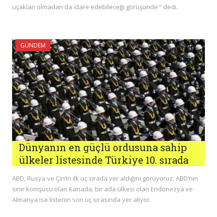
uçakları olmadan da idare edebileceği görüşünde ” dedi.
GÜNDEM
Dünyanın en güçlü ordusuna sahip
ülkeler listesinde Türkiye 10. sırada
ABD, Rusya ve Çin’in ilk üç sırada yer aldığını görüyoruz. ABD’nin
sınır komşusu olan Kanada, bir ada ülkesi olan Endonezya ve
Almanya ise listenin son üç sırasında yer alıyor.