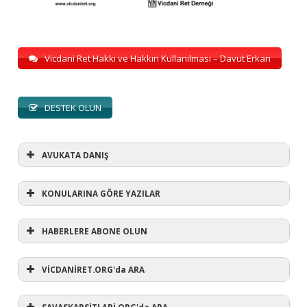
Vicdani Ret Hakkı ve Hakkın Kullanılması – Davut Erkan
DESTEK OLUN
AVUKATA DANIŞ
KONULARINA GÖRE YAZILAR
HABERLERE ABONE OLUN
KONULARINA GÖRE YAZILAR
AVUKATA DANIŞ
VİCDANİRET.ORG'da ARA