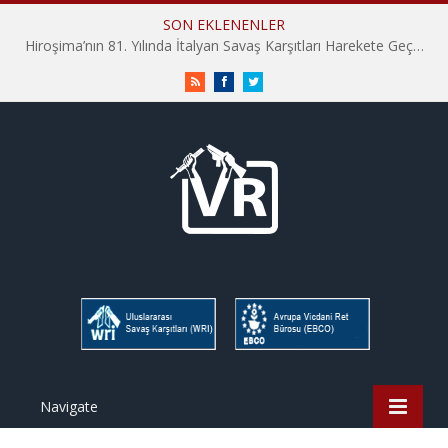
SON EKLENENLER
Hiroşima’nın 81. Yılında İtalyan Savaş Karşıtları Harekete Geçti: “Hatırlamak yeterli değil”
RSS
Facebook
Twitter
Navigate