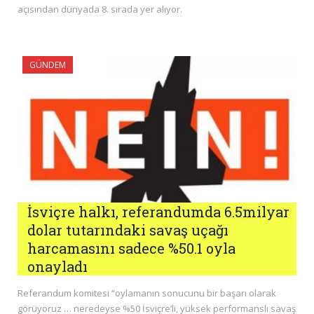
açısından dünyada 8. sırada yer alıyor.
GÜNDEM
İsviçre halkı, referandumda 6.5milyar
dolar tutarındaki savaş uçağı
harcamasını sadece %50.1 oyla
onayladı
Referandum komitesi “oylamanın sonucunu bir başarı olarak
görüyoruz … neredeyse %50 İsviçre’li, yüksek performanslı savaş