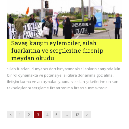
Savaş karşıtı eylemciler, silah
fuarlarına ve sergilerine direnip
meydan okudu
Silah fuarları, dünyanın dört bir yanındaki silahların satışında kilit
bir rol oynamakta ve potansiyel alıcılara donanıma göz atma,
iletişim kurma ve anlaşmaları yapma ve silah şirketlerine en son
teknolojilerini sergileme fırsatı tanıma fırsatı sunmaktadır.
Previous
Next
1
2
3
4
5
…
12