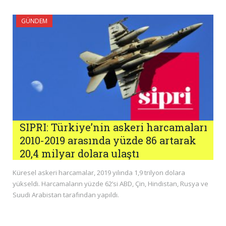
GÜNDEM
SIPRI: Türkiye’nin askeri harcamaları
2010-2019 arasında yüzde 86 artarak
20,4 milyar dolara ulaştı
Küresel askeri harcamalar, 2019 yılında 1,9 trilyon dolara
yükseldi. Harcamaların yüzde 62’si ABD, Çin, Hindistan, Rusya ve
Suudi Arabistan tarafından yapıldı.