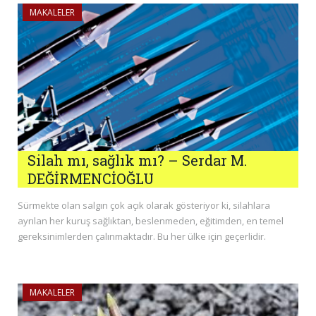
MAKALELER
Silah mı, sağlık mı? – Serdar M.
DEĞİRMENCİOĞLU
Sürmekte olan salgın çok açık olarak gösteriyor ki, silahlara
ayrılan her kuruş sağlıktan, beslenmeden, eğitimden, en temel
gereksinimlerden çalınmaktadır. Bu her ülke için geçerlidir.
MAKALELER