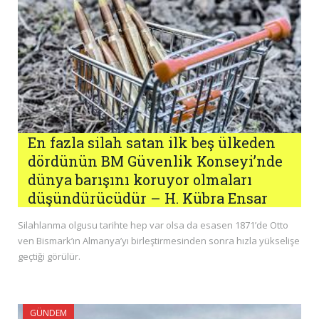
En fazla silah satan ilk beş ülkeden
dördünün BM Güvenlik Konseyi’nde
dünya barışını koruyor olmaları
düşündürücüdür – H. Kübra Ensar
Silahlanma olgusu tarihte hep var olsa da esasen 1871’de Otto
ven Bismark’ın Almanya’yı birleştirmesinden sonra hızla yükselişe
geçtiği görülür.
GÜNDEM