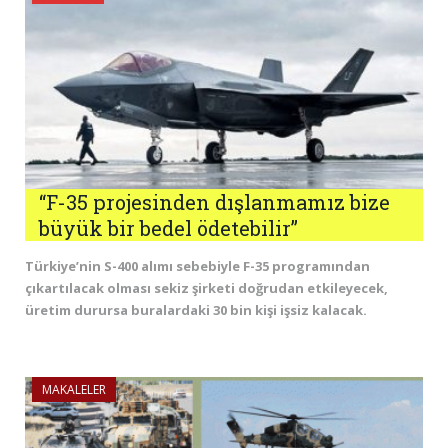
“F-35 projesinden dışlanmamız bize
büyük bir bedel ödetebilir”
Türkiye’nin S-400 alımı sebebiyle F-35 programından
çıkartılacak olması sekiz şirketi doğrudan etkileyecek,
üretim durursa buralardaki 30 bin kişi işsiz kalacak.
MAKALELER