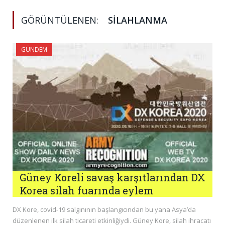
GÖRÜNTÜLENEN:
SILAHLANMA
GÜNDEM
Güney Koreli savaş karşıtlarından DX
Korea silah fuarında eylem
DX Kore, covid-19 salgınının başlangıcından bu yana Asya’da
düzenlenen ilk silah ticareti etkinliğiydi. Güney Kore, silah ihracatı