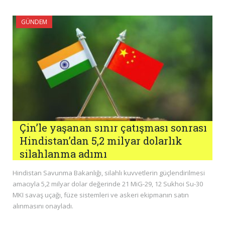
GÜNDEM
Çin’le yaşanan sınır çatışması sonrası
Hindistan’dan 5,2 milyar dolarlık
silahlanma adımı
Hindistan Savunma Bakanlığı, silahlı kuvvetlerin güçlendirilmesi
amacıyla 5,2 milyar dolar değerinde 21 MiG-29, 12 Sukhoi Su-30
MKI savaş uçağı, füze sistemleri ve askeri ekipmanın satın
alınmasını onayladı.