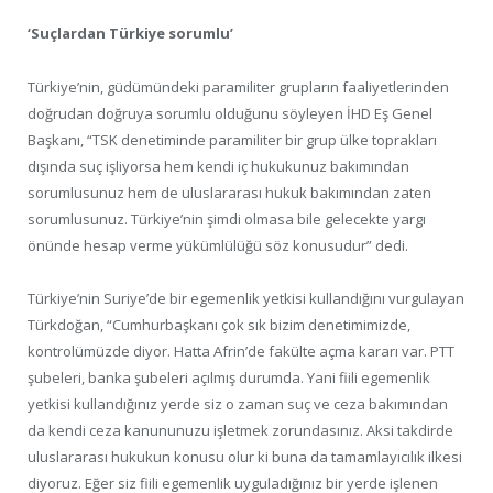
‘Suçlardan Türkiye sorumlu’
Türkiye’nin, güdümündeki paramiliter grupların faaliyetlerinden
doğrudan doğruya sorumlu olduğunu söyleyen İHD Eş Genel
Başkanı, “TSK denetiminde paramiliter bir grup ülke toprakları
dışında suç işliyorsa hem kendi iç hukukunuz bakımından
sorumlusunuz hem de uluslararası hukuk bakımından zaten
sorumlusunuz. Türkiye’nin şimdi olmasa bile gelecekte yargı
önünde hesap verme yükümlülüğü söz konusudur” dedi.
Türkiye’nin Suriye’de bir egemenlik yetkisi kullandığını vurgulayan
Türkdoğan, “Cumhurbaşkanı çok sık bizim denetimimizde,
kontrolümüzde diyor. Hatta Afrin’de fakülte açma kararı var. PTT
şubeleri, banka şubeleri açılmış durumda. Yani fiili egemenlik
yetkisi kullandığınız yerde siz o zaman suç ve ceza bakımından
da kendi ceza kanununuzu işletmek zorundasınız. Aksi takdirde
uluslararası hukukun konusu olur ki buna da tamamlayıcılık ilkesi
diyoruz. Eğer siz fiili egemenlik uyguladığınız bir yerde işlenen