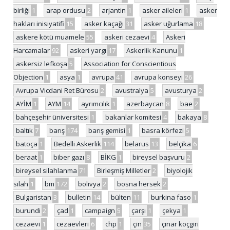
birliği
1
arap ordusu
2
arjantin
1
asker aileleri
1
asker
hakları inisiyatifi
15
asker kaçağı
31
asker uğurlama
18
askere kötü muamele
55
askeri cezaevi
4
Askeri
Harcamalar
92
askeri yargı
17
Askerlik Kanunu
1
askersiz lefkoşa
5
Association for Conscientious
Objection
1
asya
1
avrupa
41
avrupa konseyi
26
Avrupa Vicdani Ret Bürosu
2
avustralya
5
avusturya
2
AYİM
1
AYM
14
ayrımcılık
1
azerbaycan
8
bae
2
bahçeşehir üniversitesi
1
bakanlar komitesi
4
bakaya
8
baltık
7
barış
174
barış gemisi
1
basra körfezi
5
batoça
1
Bedelli Askerlik
114
belarus
13
belçika
6
beraat
1
biber gazı
8
BİKG
1
bireysel başvuru
2
bireysel silahlanma
71
Birleşmiş Milletler
2
biyolojik
silah
1
bm
172
bolivya
2
bosna hersek
2
Bulgaristan
3
bulletin
14
bülten
11
burkina faso
1
burundi
2
çad
1
campaign
5
çarşı
1
çekya
1
cezaevi
1
cezaevleri
6
chp
1
çin
35
çınar koçgiri