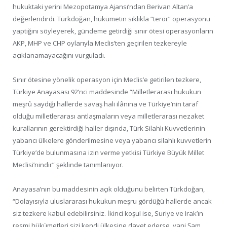
hukuktaki yerini Mezopotamya Ajansı’ndan Berivan Altan’a
değerlendirdi. Türkdoğan, hükümetin sıklıkla “terör” operasyonu
yaptığını söyleyerek, gündeme getirdiği sınır ötesi operasyonların
AKP, MHP ve CHP oylarıyla Meclis’ten geçirilen tezkereyle
açıklanamayacağını vurguladı.
Sınır ötesine yönelik operasyon için Meclis’e getirilen tezkere,
Türkiye Anayasası 92’nci maddesinde “Milletlerarası hukukun
meşrû saydığı hallerde savaş hali ilânına ve Türkiye’nin taraf
olduğu milletlerarası antlaşmaların veya milletlerarası nezaket
kurallarının gerektirdiği haller dışında, Türk Silahlı Kuvvetlerinin
yabancı ülkelere gönderilmesine veya yabancı silahlı kuvvetlerin
Türkiye’de bulunmasına izin verme yetkisi Türkiye Büyük Millet
Meclisi’nindir” şeklinde tanımlanıyor.
Anayasa’nın bu maddesinin açık olduğunu belirten Türkdoğan,
“Dolayısıyla uluslararası hukukun meşru gördüğü hallerde ancak
siz tezkere kabul edebilirsiniz. İkinci koşul ise, Suriye ve Irak’ın
resmi hükümetleri sizi kendi ülkesine davet ederse, yani Şam