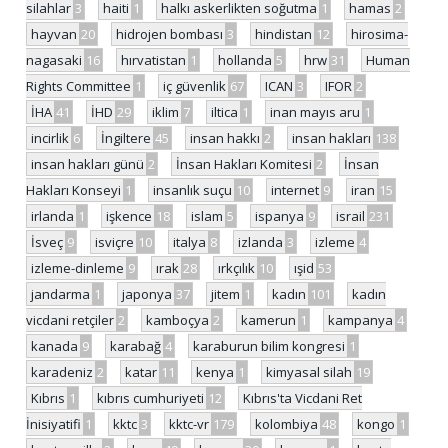
silahlar
3
haiti
1
halkı askerlikten soğutma
1
hamas
2
hayvan
20
hidrojen bombası
3
hindistan
12
hirosima-
nagasaki
16
hırvatistan
1
hollanda
5
hrw
31
Human
Rights Committee
1
iç güvenlik
67
ICAN
3
IFOR
2
İHA
41
İHD
29
iklim
7
iltica
1
inan mayıs aru
1
incirlik
6
İngiltere
45
insan hakkı
2
insan hakları
138
insan hakları günü
2
İnsan Hakları Komitesi
2
İnsan
Hakları Konseyi
1
insanlık suçu
10
internet
9
iran
15
irlanda
1
işkence
18
islam
5
ispanya
9
israil
231
İsveç
9
isviçre
10
italya
8
izlanda
3
izleme
4
izleme-dinleme
9
ırak
28
ırkçılık
10
ışid
53
jandarma
1
japonya
37
jitem
1
kadın
101
kadın
vicdani retçiler
2
kamboçya
2
kamerun
1
kampanya
4
kanada
9
karabağ
4
karaburun bilim kongresi
1
karadeniz
2
katar
11
kenya
1
kimyasal silah
19
Kıbrıs
1
kıbrıs cumhuriyeti
12
Kıbrıs'ta Vicdani Ret
İnisiyatifi
1
kktc
3
kktc-vr
179
kolombiya
48
kongo
1