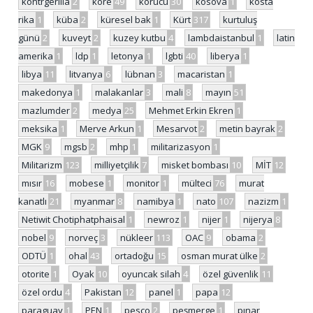
kontrgerilla
2
kore
49
korucu
30
kosova
1
kosta
rika
1
küba
2
küresel bak
1
Kürt
317
kurtuluş
günü
2
kuveyt
2
kuzey kutbu
4
lambdaistanbul
1
latin
amerika
1
ldp
1
letonya
1
lgbti
40
liberya
1
libya
11
litvanya
6
lübnan
3
macaristan
1
makedonya
1
malakanlar
3
mali
8
mayın
51
mazlumder
2
medya
25
Mehmet Erkin Ekren
1
meksika
1
Merve Arkun
1
Mesarvot
2
metin bayrak
2
MGK
9
mgsb
2
mhp
1
militarizasyon
1
Militarizm
123
milliyetçilik
7
misket bombası
10
MİT
12
mısır
16
mobese
1
monitor
1
mülteci
76
murat
kanatlı
21
myanmar
8
namibya
1
nato
107
nazizm
1
Netiwit Chotiphatphaisal
1
newroz
1
nijer
1
nijerya
8
nobel
9
norveç
3
nükleer
113
OAC
9
obama
2
ODTÜ
1
ohal
43
ortadoğu
15
osman murat ülke
2
otorite
1
Oyak
10
oyuncak silah
4
özel güvenlik
11
özel ordu
4
Pakistan
12
panel
1
papa
12
paraguay
1
PEN
1
pesco
2
peşmerge
1
pınar