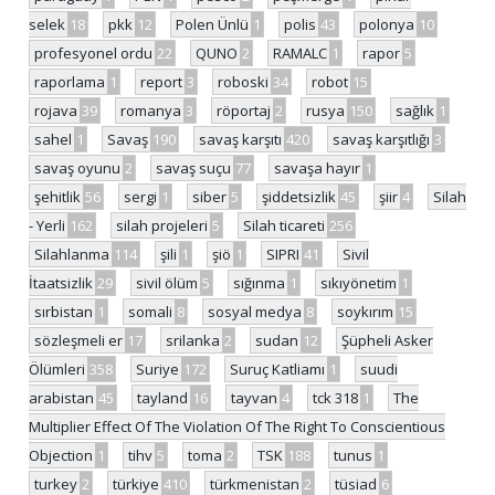
selek
18
pkk
12
Polen Ünlü
1
polis
43
polonya
10
profesyonel ordu
22
QUNO
2
RAMALC
1
rapor
5
raporlama
1
report
3
roboski
34
robot
15
rojava
39
romanya
3
röportaj
2
rusya
150
sağlık
1
sahel
1
Savaş
190
savaş karşıtı
420
savaş karşıtlığı
3
savaş oyunu
2
savaş suçu
77
savaşa hayır
1
şehitlik
56
sergi
1
siber
5
şiddetsizlik
45
şiir
4
Silah
- Yerli
162
silah projeleri
5
Silah ticareti
256
Silahlanma
114
şili
1
şiö
1
SIPRI
41
Sivil
İtaatsizlik
29
sivil ölüm
5
sığınma
1
sıkıyönetim
1
sırbistan
1
somali
8
sosyal medya
8
soykırım
15
sözleşmeli er
17
srilanka
2
sudan
12
Şüpheli Asker
Ölümleri
358
Suriye
172
Suruç Katliamı
1
suudi
arabistan
45
tayland
16
tayvan
4
tck 318
1
The
Multiplier Effect Of The Violation Of The Right To Conscientious
Objection
1
tihv
5
toma
2
TSK
188
tunus
1
turkey
2
türkiye
410
türkmenistan
2
tüsiad
6