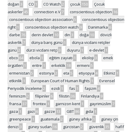
doğan
3
CO
1
CO Watch
2
çocuk
150
Çocuk
askerler
45
connection e.V
7
conscientious objection
16
conscientious objection association
5
conscientious objection
right
1
conscientious objection watch
9
Danimarka
6
darbe
76
derin devlet
10
din
3
doğa
10
dövizli
askerlik
7
dünya barış günü
1
dünya vicdani retçiler
günü
2
dürzi vicdani retçi
3
duyuru
1
e-devlet
1
ebco
64
ebola
1
eğitim zayiatı
1
ekoloji
3
emek
örgütleri
1
eritre
1
erkeklik
18
ermeni
5
ermenistan
5
estonya
2
eta
5
etiyopya
4
Etkiniz
1
etkinlik
1
European Court of Human Rights
1
Evrensel
Periyodik İnceleme
2
ezidi
1
fas
1
faşizm
4
feminizm
2
filipinler
6
filistin
36
Finlandiya
9
fransa
37
frontex
1
garnizon kent
1
gayrimüslim
7
gaza
1
gazi
6
gazze
13
GBT
86
gıda
1
greenpeace
1
guatemala
2
güney afrika
1
güney çin
denizi
3
güney sudan
16
gürcistan
2
güvenlik
35
hafif