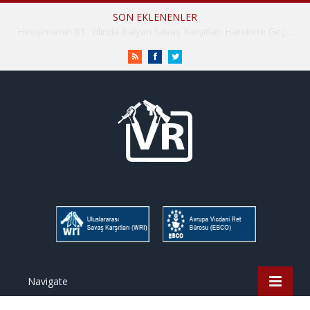
SON EKLENENLER
İHD İstanbul Şube Vicdani Ret Komisyonu: Vicdani Retçiler Olarak Destek İçin Buradayız!
RSS
Facebook
Twitter
Navigate