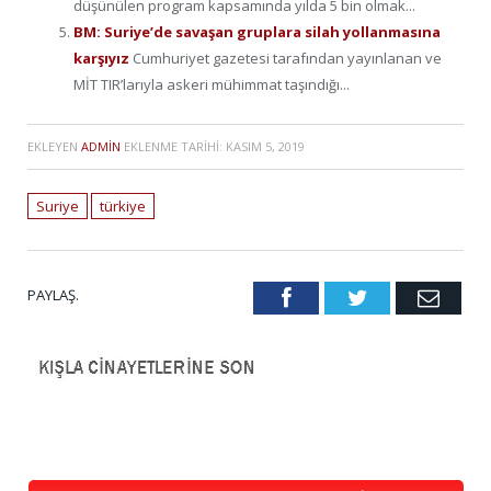
düşünülen program kapsamında yılda 5 bin olmak...
BM: Suriye’de savaşan gruplara silah yollanmasına
karşıyız
Cumhuriyet gazetesi tarafından yayınlanan ve
MİT TIR’larıyla askeri mühimmat taşındığı...
EKLEYEN
ADMIN
EKLENME TARIHI:
KASIM 5, 2019
Suriye
türkiye
PAYLAŞ.
Facebook
Twitter
Emai