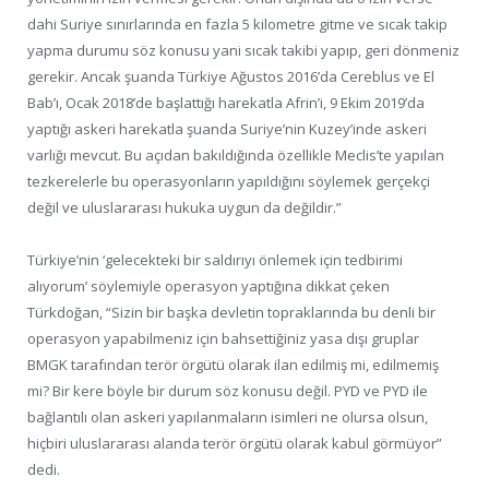
dahi Suriye sınırlarında en fazla 5 kilometre gitme ve sıcak takip
yapma durumu söz konusu yani sıcak takibi yapıp, geri dönmeniz
gerekir. Ancak şuanda Türkiye Ağustos 2016’da Cereblus ve El
Bab’ı, Ocak 2018’de başlattığı harekatla Afrin’i, 9 Ekim 2019’da
yaptığı askeri harekatla şuanda Suriye’nin Kuzey’inde askeri
varlığı mevcut. Bu açıdan bakıldığında özellikle Meclis’te yapılan
tezkerelerle bu operasyonların yapıldığını söylemek gerçekçi
değil ve uluslararası hukuka uygun da değildir.”
Türkiye’nin ‘gelecekteki bir saldırıyı önlemek için tedbirimi
alıyorum’ söylemiyle operasyon yaptığına dikkat çeken
Türkdoğan, “Sizin bir başka devletin topraklarında bu denli bir
operasyon yapabilmeniz için bahsettiğiniz yasa dışı gruplar
BMGK tarafından terör örgütü olarak ilan edilmiş mi, edilmemiş
mi? Bir kere böyle bir durum söz konusu değil. PYD ve PYD ile
bağlantılı olan askeri yapılanmaların isimleri ne olursa olsun,
hiçbiri uluslararası alanda terör örgütü olarak kabul görmüyor”
dedi.