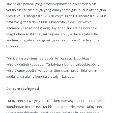
suçları araştırmaz, yargılamayı yapmazsanız o zaman sizin
yargınızın etkisiz olduğu yargılama yapma gücünüzün olmadığına
ulaşılır ve uluslararası hukuk devreye girer. Uluslararası hukukun
devreye girmesi de ya BMGK kararıyla ya da Türkiye’nin
egemenlik sahasında işlediği söylenen suçlara dair oradaki
mağdurların AİHM bireysel başvuru yoluyla dava açabilir. Bu
yöntemin uygulanması gerektiği kanaatindeyim” ifadelerinde
bulundu.
Türkiye yargı sisteminde bugün bir “cezasızlık politikası”
yürütüldüğünü kaydeden Türkdoğan, bunun gelecekte böyle
yürütülemeyeceğini ve yapılan tüm insan hakları ihlallerinin
mutlaka yargılama konusu olacağını kaydetti.
Cenevre sözleşmesi
Türkiye’nin Suriye’ye yönelik askeri operasyonuna dair tartışmalı
konulardan biri de 1949 tarihli Cenevre Sözleşmesi. Türkiye’nin
Suriye topraklarında yaptığı operasyonlarda bu sözleşmenin