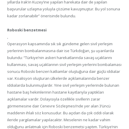
yıllarda Irak’ın Kuzey’ine yapılan harekata dair de yapılan
başvurular uzlaşma yoluyla çözüme kavuşmuştur. Bu yol sonuna
kadar zorlanabilir” önerisinde bulundu.
Roboski benzetmesi
,
Operasyon kapsamında sık sık gündeme gelen sivil yerleşim
yerlerinin bombalanmasına dair ise Türkdoğan, şu uyarılarda
bulundu: “Türkiye’nin askeri harekatlarında savaş uçaklarını
kullanması, savaş uçaklarının sivil yerleşim yerlerini bombalaması
sonucu Roboski benzeri katliamlar oluştuğuna dair güçlü iddialar
var. Koalisyon oluşturan ülkelerde açıklamalarında benzer
iddialarda bulunmuşlardır. Yine sivil yerleşim yerlerinde bulunan
hastane baş hekimlerinin hastane kayıtlarıyla yaptıkları
açıklamalar vardır. Dolayısıyla özellikle sivillerin zarar
görmemesine dair Cenevre Sözleşmesi’nde yer alan 3’üncü
maddenin ihlali söz konusudur. Bu açıdan da çok ciddi olarak
ileride yargılamalar yapılacaktır. Meselenin ne kadar vahim
olduğunu anlatmak için Roboski benzemetsi yaptım. Türkiye’nin