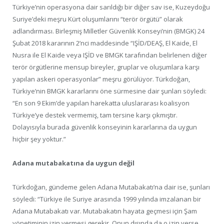
Türkiye’nin operasyona dair sarıldığı bir diğer sav ise, Kuzeydoğu
Suriye’deki meşru Kürt oluşumlarını “terör örgütü” olarak
adlandırması. Birleşmiş Milletler Güvenlik Konseyi’nin (BMGK) 24
Şubat 2018 kararının 2’nci maddesinde “IŞİD/DEAŞ, El Kaide, El
Nusra ile El Kaide veya IŞİD ve BMGK tarafından belirlenen diğer
terör örgütlerine mensup bireyler, gruplar ve oluşumlara karşı
yapılan askeri operasyonlar” meşru görülüyor. Türkdoğan,
Türkiye’nin BMGK kararlarını öne sürmesine dair şunları söyledi:
“En son 9 Ekim’de yapılan harekatta uluslararası koalisyon
Türkiye’ye destek vermemiş, tam tersine karşı çıkmıştır.
Dolayısıyla burada güvenlik konseyinin kararlarına da uygun
hiçbir şey yoktur.”
Adana mutabakatına da uygun değil
Türkdoğan, gündeme gelen Adana Mutabakatı’na dair ise, şunları
söyledi: “Türkiye ile Suriye arasında 1999 yılında imzalanan bir
Adana Mutabakatı var. Mutabakatın hayata geçmesi için Şam
yönetiminin izin vermesi gerekir. Onun dışında da o izin verse