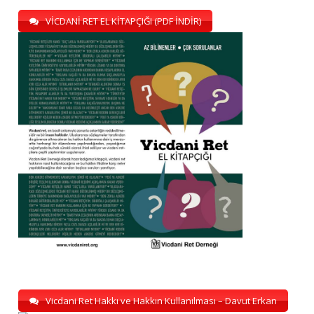
VİCDANİ RET EL KİTAPÇIĞI (PDF İNDİR)
Vicdani Ret Hakkı ve Hakkın Kullanılması – Davut Erkan