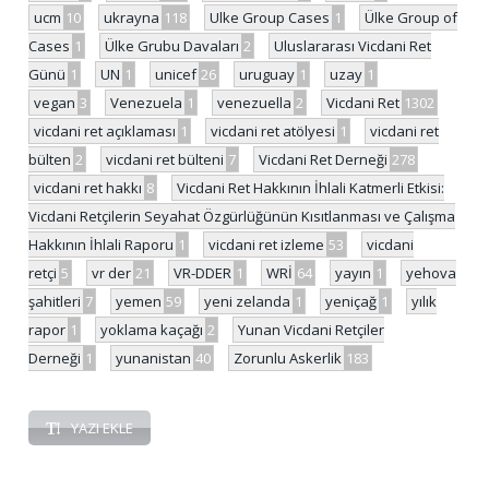
ucm
10
ukrayna
118
Ulke Group Cases
1
Ülke Group of
Cases
1
Ülke Grubu Davaları
2
Uluslararası Vicdani Ret
Günü
1
UN
1
unicef
26
uruguay
1
uzay
1
vegan
3
Venezuela
1
venezuella
2
Vicdani Ret
1302
vicdani ret açıklaması
1
vicdani ret atölyesi
1
vicdani ret
bülten
2
vicdani ret bülteni
7
Vicdani Ret Derneği
278
vicdani ret hakkı
8
Vicdani Ret Hakkının İhlali Katmerli Etkisi:
Vicdani Retçilerin Seyahat Özgürlüğünün Kısıtlanması ve Çalışma
Hakkının İhlali Raporu
1
vicdani ret izleme
53
vicdani
retçi
5
vr der
21
VR-DDER
1
WRİ
64
yayın
1
yehova
şahitleri
7
yemen
59
yeni zelanda
1
yeniçağ
1
yılık
rapor
1
yoklama kaçağı
2
Yunan Vicdani Retçiler
Derneği
1
yunanistan
40
Zorunlu Askerlik
183
YAZI EKLE