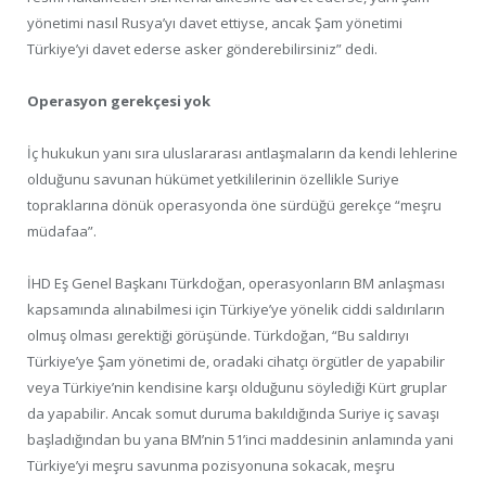
yönetimi nasıl Rusya’yı davet ettiyse, ancak Şam yönetimi
Türkiye’yi davet ederse asker gönderebilirsiniz” dedi.
Operasyon gerekçesi yok
İç hukukun yanı sıra uluslararası antlaşmaların da kendi lehlerine
olduğunu savunan hükümet yetkililerinin özellikle Suriye
topraklarına dönük operasyonda öne sürdüğü gerekçe “meşru
müdafaa”.
İHD Eş Genel Başkanı Türkdoğan, operasyonların BM anlaşması
kapsamında alınabilmesi için Türkiye’ye yönelik ciddi saldırıların
olmuş olması gerektiği görüşünde. Türkdoğan, “Bu saldırıyı
Türkiye’ye Şam yönetimi de, oradaki cihatçı örgütler de yapabilir
veya Türkiye’nin kendisine karşı olduğunu söylediği Kürt gruplar
da yapabilir. Ancak somut duruma bakıldığında Suriye iç savaşı
başladığından bu yana BM’nin 51’inci maddesinin anlamında yani
Türkiye’yi meşru savunma pozisyonuna sokacak, meşru