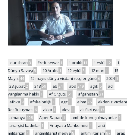
'dur' ihtarı
3
#refusewar
1
1 aralık
11
1 eylül
12
1.
Dünya Savaşı
5
10 Aralık
1
12 eylül
3
12 mart
1
15
Mayıs
44
15 mayıs dünya vicdani retçiler günü
6
2024
1
28 şubat
2
318
59
ab
24
abd
319
açlık
6
adil
yargılanma hakkı
1
Af Örgütü
61
afganistan
31
afrika
9
afrika birliği
1
agit
1
aihm
26
Akdeniz Vicdani
Ret Buluşması
6
akka
1
alevi
1
ali fikri ışık
13
almanya
128
Alper Sapan
1
amfide konuşulmayanlar
1
anarşist kadınlar
1
Anayasa Mahkemesi
4
anti-
militarizm
4
antimilitarist medya
8
antimilitarizm
97
arap