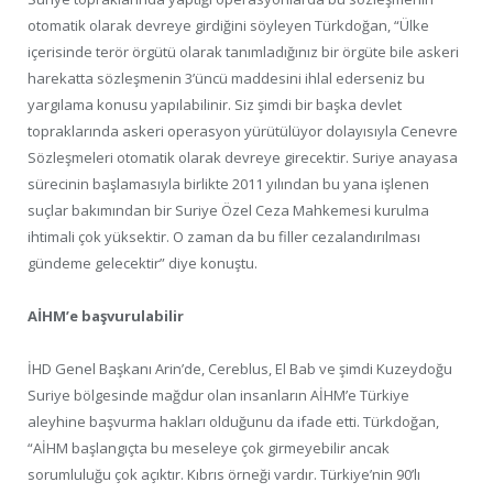
otomatik olarak devreye girdiğini söyleyen Türkdoğan, “Ülke
içerisinde terör örgütü olarak tanımladığınız bir örgüte bile askeri
harekatta sözleşmenin 3’üncü maddesini ihlal ederseniz bu
yargılama konusu yapılabilinir. Siz şimdi bir başka devlet
topraklarında askeri operasyon yürütülüyor dolayısıyla Cenevre
Sözleşmeleri otomatik olarak devreye girecektir. Suriye anayasa
sürecinin başlamasıyla birlikte 2011 yılından bu yana işlenen
suçlar bakımından bir Suriye Özel Ceza Mahkemesi kurulma
ihtimali çok yüksektir. O zaman da bu filler cezalandırılması
gündeme gelecektir” diye konuştu.
AİHM’e başvurulabilir
İHD Genel Başkanı Arin’de, Cereblus, El Bab ve şimdi Kuzeydoğu
Suriye bölgesinde mağdur olan insanların AİHM’e Türkiye
aleyhine başvurma hakları olduğunu da ifade etti. Türkdoğan,
“AİHM başlangıçta bu meseleye çok girmeyebilir ancak
sorumluluğu çok açıktır. Kıbrıs örneği vardır. Türkiye’nin 90’lı