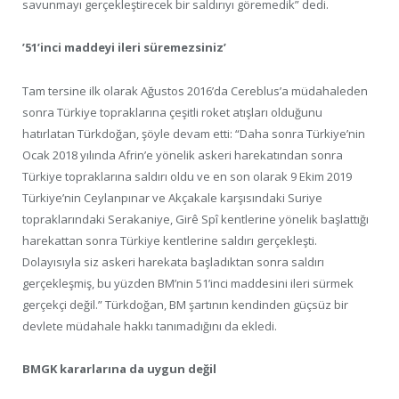
savunmayı gerçekleştirecek bir saldırıyı göremedik” dedi.
’51’inci maddeyi ileri süremezsiniz’
Tam tersine ilk olarak Ağustos 2016’da Cereblus’a müdahaleden
sonra Türkiye topraklarına çeşitli roket atışları olduğunu
hatırlatan Türkdoğan, şöyle devam etti: “Daha sonra Türkiye’nin
Ocak 2018 yılında Afrin’e yönelik askeri harekatından sonra
Türkiye topraklarına saldırı oldu ve en son olarak 9 Ekim 2019
Türkiye’nin Ceylanpınar ve Akçakale karşısındaki Suriye
topraklarındaki Serakaniye, Girê Spî kentlerine yönelik başlattığı
harekattan sonra Türkiye kentlerine saldırı gerçekleşti.
Dolayısıyla siz askeri harekata başladıktan sonra saldırı
gerçekleşmiş, bu yüzden BM’nin 51’inci maddesini ileri sürmek
gerçekçi değil.” Türkdoğan, BM şartının kendinden güçsüz bir
devlete müdahale hakkı tanımadığını da ekledi.
BMGK kararlarına da uygun değil