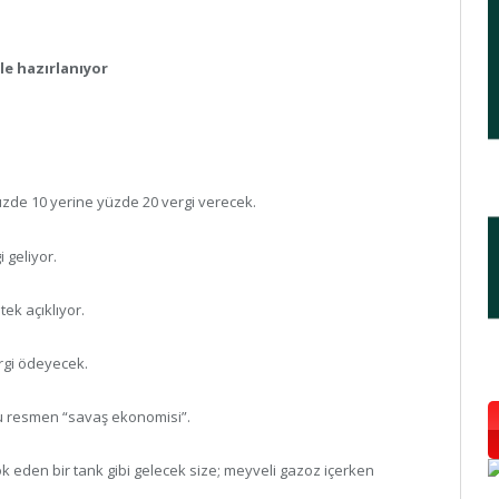
ale hazırlanıyor
üzde 10 yerine yüzde 20 vergi verecek.
 geliyor.
tek açıklıyor.
ergi ödeyecek.
bu resmen “savaş ekonomisi”.
yok eden bir tank gibi gelecek size; meyveli gazoz içerken