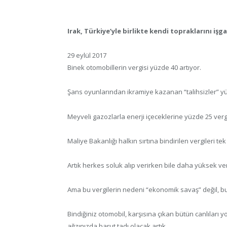
Irak, Türkiye’yle birlikte kendi topraklarını işg
29 eylül 2017
Binek otomobillerin vergisi yüzde 40 artıyor.
Şans oyunlarından ikramiye kazanan “talihsizler” y
Meyveli gazozlarla enerji içeceklerine yüzde 25 vergi
Maliye Bakanlığı halkın sırtına bindirilen vergileri tek 
Artık herkes soluk alıp verirken bile daha yüksek v
Ama bu vergilerin nedeni “ekonomik savaş” değil, 
Bindiğiniz otomobil, karşısına çıkan bütün canlıları 
ağzınızda barut tadı olacak artık.