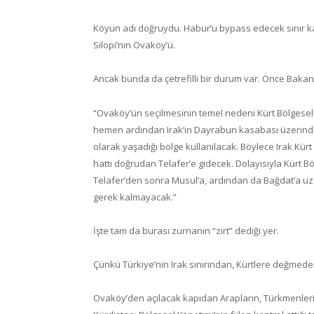
Köyün adı doğruydu. Habur’u bypass edecek sınır kap
Silopi’nin Ovaköy’ü.
Ancak bunda da çetrefilli bir durum var. Önce Bakan
“Ovaköy’ün seçilmesinin temel nedeni Kürt Bölgesel 
hemen ardından Irak’ın Dayrabun kasabası üzerinde
olarak yaşadığı bölge kullanılacak. Böylece Irak Kürt
hattı doğrudan Telafer’e gidecek. Dolayısıyla Kürt Bö
Telafer’den sonra Musul’a, ardından da Bağdat’a 
gerek kalmayacak.”
İşte tam da burası zurnanın “zırt” dediği yer.
Çünkü Türkiye’nin Irak sınırından, Kürtlere değmede
Ovaköy’den açılacak kapıdan Arapların, Türkmenleri