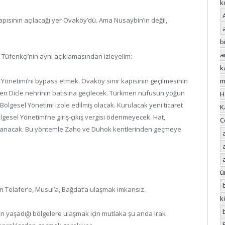
k
ısının açılacağı yer Ovaköy’dü. Ama Nusaybin’in değil,
bi
a
 Tüfenkçi’nin aynı açıklamasından izleyelim:
k
Yönetimi’ni bypass etmek. Ovaköy sınır kapısının geçilmesinin
m
n Dicle nehrinin batısına geçilecek. Türkmen nüfusun yoğun
H
 Bölgesel Yönetimi izole edilmiş olacak. Kurulacak yeni ticaret
K
lgesel Yönetimi’ne giriş-çıkış vergisi ödenmeyecek. Hat,
C
uzanacak. Bu yöntemle Zaho ve Duhok kentlerinden geçmeye
ü
n Telafer’e, Musul’a, Bağdat’a ulaşmak imkansız.
k
n yaşadığı bölgelere ulaşmak için mutlaka şu anda Irak