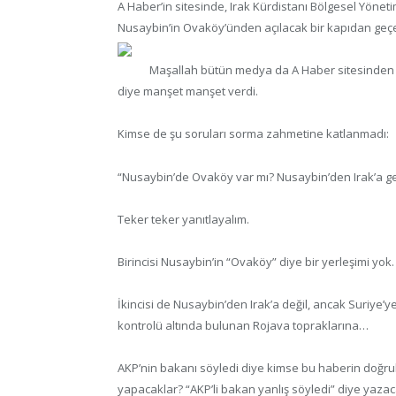
A Haber’in sitesinde, Irak Kürdistanı Bölgesel Yöneti
Nusaybin’in Ovaköy’ünden açılacak bir kapıdan geçec
Maşallah bütün medya da A Haber sitesinden a
diye manşet manşet verdi.
Kimse de şu soruları sorma zahmetine katlanmadı:
“Nusaybin’de Ovaköy var mı? Nusaybin’den Irak’a geç
Teker teker yanıtlayalım.
Birincisi Nusaybin’in “Ovaköy” diye bir yerleşimi yok.
İkincisi de Nusaybin’den Irak’a değil, ancak Suriye’ye 
kontrolü altında bulunan Rojava topraklarına…
AKP’nin bakanı söyledi diye kimse bu haberin doğr
yapacaklar? “AKP’li bakan yanlış söyledi” diye yazaca