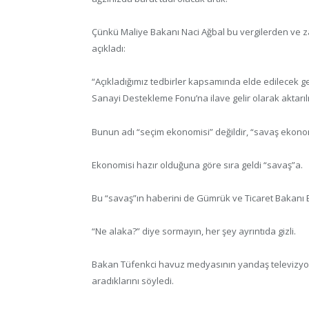
Çünkü Maliye Bakanı Naci Ağbal bu vergilerden ve z
açıkladı:
“Açıkladığımız tedbirler kapsamında elde edilecek g
Sanayi Destekleme Fonu’na ilave gelir olarak aktarı
Bunun adı “seçim ekonomisi” değildir, “savaş ekonomis
Ekonomisi hazır olduğuna göre sıra geldi “savaş”a.
Bu “savaş”ın haberini de Gümrük ve Ticaret Bakanı B
“Ne alaka?” diye sormayın, her şey ayrıntıda gizli.
Bakan Tüfenkci havuz medyasının yandaş televizyonu 
aradıklarını söyledi.