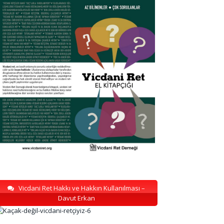
Vicdani Ret Hakkı ve Hakkın Kullanılması –
Davut Erkan