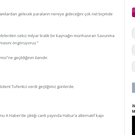
amlardan gelecek paraların nereye gideceğini çok net biçimde
elirlerden sekiz milyar liralık bir kaynağın münhasıran Savunma
lmasını öngörüyoruz.”
i”ne geçildiğinin ilanıdır.
ülent Tüfenkci verdi geçtiğimiz günlerde.
İ
M
A Haber’de çıktığı canlı yayında Habur’a alternatif kapı