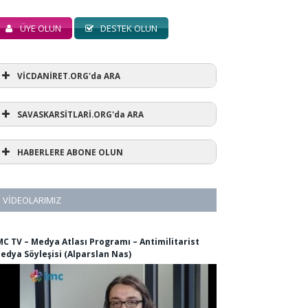
ÜYE OLUN
DESTEK OLUN
VİCDANİRET.ORG'da ARA
SAVASKARSİTLARİ.ORG'da ARA
HABERLERE ABONE OLUN
VIDEOLARIMIZ
MC TV – Medya Atlası Programı – Antimilitarist
edya Söyleşisi (Alparslan Nas)