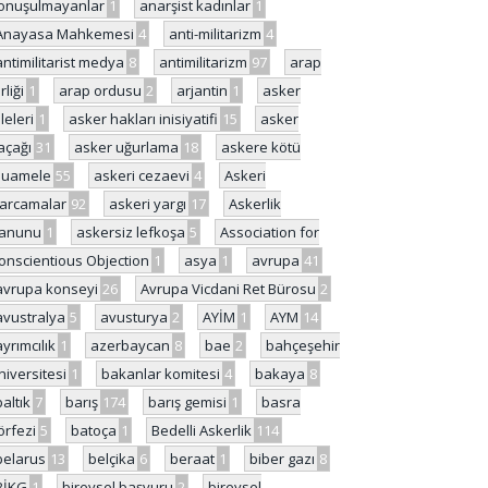
onuşulmayanlar
1
anarşist kadınlar
1
Anayasa Mahkemesi
4
anti-militarizm
4
antimilitarist medya
8
antimilitarizm
97
arap
rliği
1
arap ordusu
2
arjantin
1
asker
ileleri
1
asker hakları inisiyatifi
15
asker
açağı
31
asker uğurlama
18
askere kötü
uamele
55
askeri cezaevi
4
Askeri
arcamalar
92
askeri yargı
17
Askerlik
anunu
1
askersiz lefkoşa
5
Association for
onscientious Objection
1
asya
1
avrupa
41
avrupa konseyi
26
Avrupa Vicdani Ret Bürosu
2
avustralya
5
avusturya
2
AYİM
1
AYM
14
ayrımcılık
1
azerbaycan
8
bae
2
bahçeşehir
niversitesi
1
bakanlar komitesi
4
bakaya
8
baltık
7
barış
174
barış gemisi
1
basra
örfezi
5
batoça
1
Bedelli Askerlik
114
belarus
13
belçika
6
beraat
1
biber gazı
8
BİKG
1
bireysel başvuru
2
bireysel