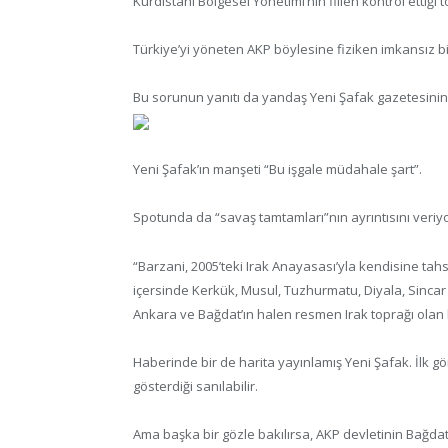
Kürdistanı Bölgesel Yönetimi’nin fiilen kontrol ettiğ
Türkiye’yi yöneten AKP böylesine fiziken imkansız b
Bu sorunun yanıtı da yandaş Yeni Şafak gazetesini
Yeni Şafak’ın manşeti “Bu işgale müdahale şart”.
Spotunda da “savaş tamtamları”nın ayrıntısını veriyo
“Barzani, 2005’teki Irak Anayasası’yla kendisine tah
içersinde Kerkük, Musul, Tuzhurmatu, Diyala, Sincar
Ankara ve Bağdat’ın halen resmen Irak toprağı olan
Haberinde bir de harita yayınlamış Yeni Şafak. İlk gör
gösterdiği sanılabilir.
Ama başka bir gözle bakılırsa, AKP devletinin Bağdat