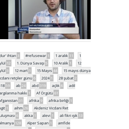
'dur' ihtarı
3
#refusewar
1
1 aralık
11
1
ylül
12
1. Dünya Savaşı
5
10 Aralık
1
12
ylül
3
12 mart
1
15 Mayıs
44
15 mayıs dünya
icdani retçiler günü
6
2024
1
28 şubat
2
318
59
ab
24
abd
319
açlık
6
adil
argılanma hakkı
1
Af Örgütü
61
afganistan
31
afrika
9
afrika birliği
1
agit
1
aihm
26
Akdeniz Vicdani Ret
uluşması
6
akka
1
alevi
1
ali fikri ışık
13
almanya
128
Alper Sapan
1
amfide