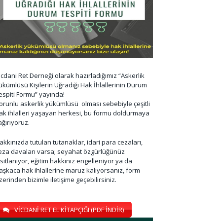
icdani Ret Derneği olarak hazırladığımız “Askerlik
ükümlüsü Kişilerin Uğradığı Hak İhlallerinin Durum
espiti Formu” yayında!
orunlu askerlik yükümlüsü olması sebebiyle çeşitli
ak ihlalleri yaşayan herkesi, bu formu doldurmaya
ağırıyoruz.
akkınızda tutulan tutanaklar, idari para cezaları,
eza davaları varsa; seyahat özgürlüğünüz
ısıtlanıyor, eğitim hakkınız engelleniyor ya da
aşkaca hak ihlallerine maruz kalıyorsanız, form
zerinden bizimle iletişime geçebilirsiniz.
VİCDANİ RET EL KİTAPÇIĞI (PDF İNDİR)