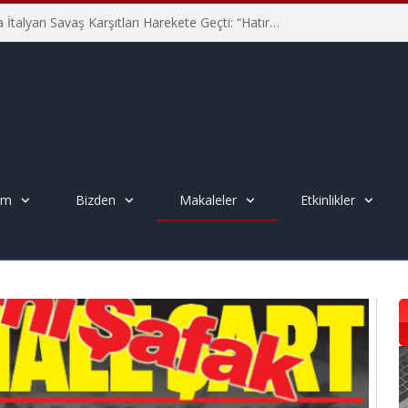
Hiroşima’nın 81. Yılında İtalyan Savaş Karşıtları Harekete Geçti: “Hatırlamak yeterli değil”
em
Bizden
Makaleler
Etkinlikler