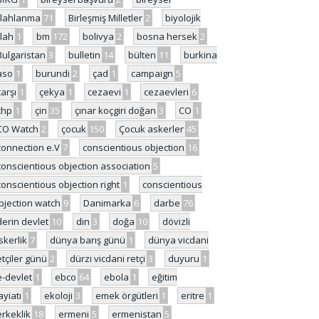
ilahlanma
71
Birleşmiş Milletler
2
biyolojik
ilah
1
bm
172
bolivya
2
bosna hersek
2
Bulgaristan
3
bulletin
14
bülten
11
burkina
aso
1
burundi
2
çad
1
campaign
5
çarşı
1
çekya
1
cezaevi
1
cezaevleri
6
chp
1
çin
35
çınar koçgiri doğan
3
CO
1
CO Watch
2
çocuk
150
Çocuk askerler
45
connection e.V
7
conscientious objection
16
conscientious objection association
5
conscientious objection right
1
conscientious
bjection watch
9
Danimarka
6
darbe
76
derin devlet
10
din
3
doğa
10
dövizli
skerlik
7
dünya barış günü
1
dünya vicdani
etçiler günü
2
dürzi vicdani retçi
3
duyuru
1
e-devlet
1
ebco
64
ebola
1
eğitim
ayiatı
1
ekoloji
3
emek örgütleri
1
eritre
1
erkeklik
18
ermeni
5
ermenistan
5