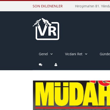
SON EKLENENLER
Genel
Vicdani Ret
Günd