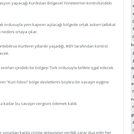
syon yapacağı Kürdistan Bölgesel Yönetimi’nin kontrolündeki
rak ordusuyla yeni kapının açılacağı bölgede ortak askeri tatbikat
 nedeni ortaya çıkar.
k
lebilirse Kürtlerin yıllardır yaşadığı, IKBY tarafından kontrol
recek.
nırları içindeki bir bölgeyi Türk ordusuyla birlikte işgal edecek.
d
’nin “Kürt fobisi” bölge devletlerini böylesi bir savaşın eşiğine
a
n
oza kadar bu savaşın vergisini ödemek kaldı.
g
e sorunları kanla çözme anlayışının verdiği zarar dua edin her