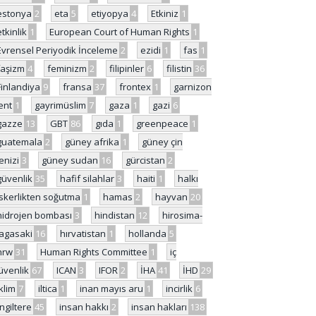
estonya
2
eta
5
etiyopya
4
Etkiniz
1
etkinlik
1
European Court of Human Rights
1
Evrensel Periyodik İnceleme
2
ezidi
1
fas
1
faşizm
4
feminizm
2
filipinler
6
filistin
36
Finlandiya
9
fransa
37
frontex
1
garnizon
ent
1
gayrimüslim
7
gaza
1
gazi
6
gazze
13
GBT
86
gıda
1
greenpeace
1
guatemala
2
güney afrika
1
güney çin
enizi
3
güney sudan
16
gürcistan
2
güvenlik
35
hafif silahlar
3
haiti
1
halkı
skerlikten soğutma
1
hamas
2
hayvan
20
hidrojen bombası
3
hindistan
12
hirosima-
agasaki
16
hırvatistan
1
hollanda
5
hrw
31
Human Rights Committee
1
iç
üvenlik
67
ICAN
3
IFOR
2
İHA
41
İHD
29
iklim
7
iltica
1
inan mayıs aru
1
incirlik
6
İngiltere
45
insan hakkı
2
insan hakları
138