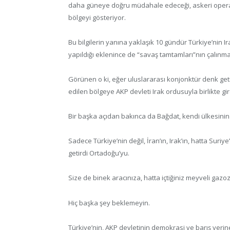
daha güneye doğru müdahale edeceği, askeri opera
bölgeyi gösteriyor.
Bu bilgilerin yanına yaklaşık 10 gündür Türkiye’nin I
yapıldığı eklenince de “savaş tamtamları”nın çalınma
Görünen o ki, eğer uluslararası konjonktür denk getiri
edilen bölgeye AKP devleti Irak ordusuyla birlikte gi
Bir başka açıdan bakınca da Bağdat, kendi ülkesinin sı
Sadece Türkiye’nin değil, İran’ın, Irak’ın, hatta Suriye
getirdi Ortadoğu’yu.
Size de binek aracınıza, hatta içtiğiniz meyveli gaz
Hiç başka şey beklemeyin.
Türkiye’nin, AKP devletinin demokrasi ve barış yerin