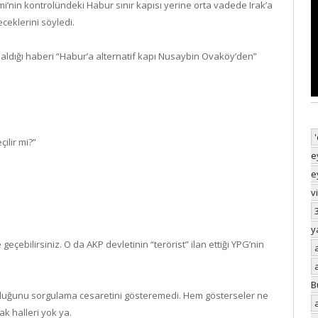
mi’nin kontrolündeki Habur sınır kapısı yerine orta vadede Irak’a
eklerini söyledi.
ldığı haberi “Habur’a alternatif kapı Nusaybin Ovaköy’den”
ilir mi?”
e
e
v
y
geçebilirsiniz. O da AKP devletinin “terörist” ilan ettiği YPG’nin
B
uluğunu sorgulama cesaretini gösteremedi. Hem gösterseler ne
k halleri yok ya.