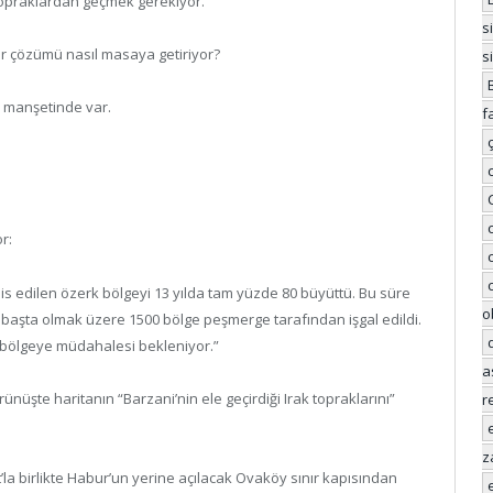
i topraklardan geçmek gerekiyor.
s
ir çözümü nasıl masaya getiriyor?
s
n manşetinde var.
f
r:
sis edilen özerk bölgeyi 13 yılda tam yüzde 80 büyüttü. Bu süre
o
 başta olmak üzere 1500 bölge peşmerge tarafından işgal edildi.
 bölgeye müdahalesi bekleniyor.”
a
ünüşte haritanın “Barzani’nin ele geçirdiği Irak topraklarını”
r
z
’la birlikte Habur’un yerine açılacak Ovaköy sınır kapısından