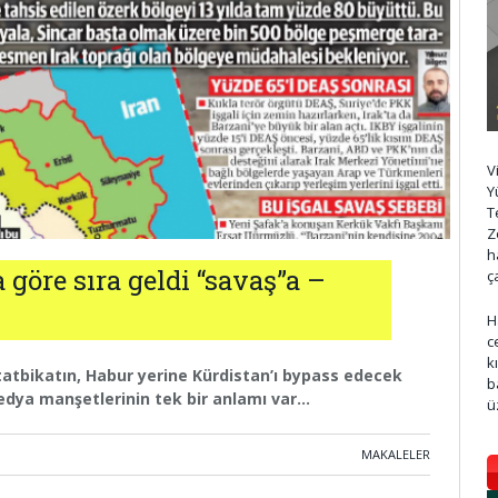
V
Y
T
Z
h
göre sıra geldi “savaş”a –
ç
H
c
k
 tatbikatın, Habur yerine Kürdistan’ı bypass edecek
b
medya manşetlerinin tek bir anlamı var…
ü
MAKALELER