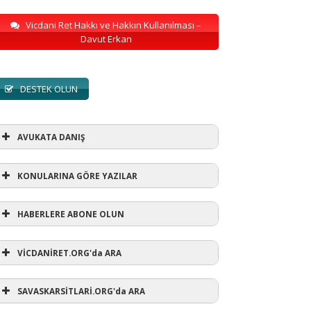
Vicdani Ret Hakkı ve Hakkın Kullanılması –
Davut Erkan
DESTEK OLUN
AVUKATA DANIŞ
KONULARINA GÖRE YAZILAR
HABERLERE ABONE OLUN
KONULARINA GÖRE YAZILAR
VİCDANİRET.ORG'da ARA
AVUKATA DANIŞ
(1)
SAVASKARSİTLARİ.ORG'da ARA
refusewar
(3)
ur' ihtarı