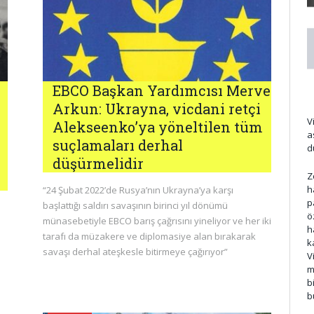
EBCO Başkan Yardımcısı Merve
Arkun: Ukrayna, vicdani retçi
V
Alekseenko’ya yöneltilen tüm
a
suçlamaları derhal
d
düşürmelidir
Z
h
“24 Şubat 2022’de Rusya’nın Ukrayna’ya karşı
p
başlattığı saldırı savaşının birinci yıl dönümü
ö
münasebetiyle EBCO barış çağrısını yineliyor ve her iki
h
tarafı da müzakere ve diplomasiye alan bırakarak
k
savaşı derhal ateşkesle bitirmeye çağırıyor”
V
m
b
b