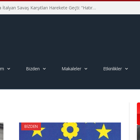
Hiroşima’nın 81. Yılında İtalyan Savaş Karşıtları Harekete Geçti: “Hatırlamak yeterli değil”
em
Bizden
Makaleler
Etkinlikler
BIZDEN