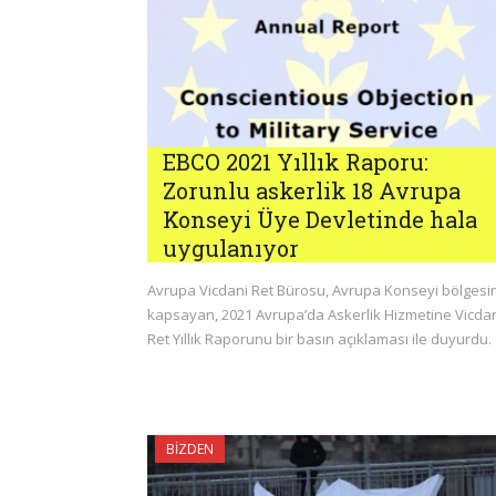
EBCO 2021 Yıllık Raporu:
Zorunlu askerlik 18 Avrupa
Konseyi Üye Devletinde hala
uygulanıyor
Avrupa Vicdani Ret Bürosu, Avrupa Konseyi bölgesin
kapsayan, 2021 Avrupa’da Askerlik Hizmetine Vicda
Ret Yıllık Raporunu bir basın açıklaması ile duyurdu.
BIZDEN