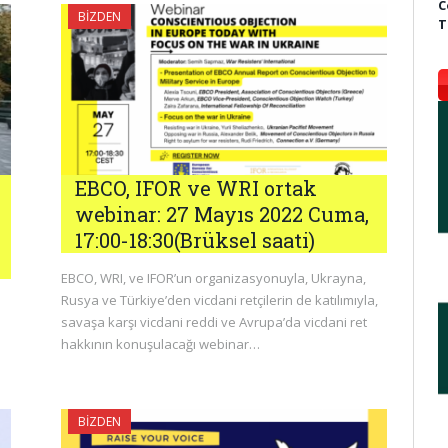
C
BIZDEN
T
EBCO, IFOR ve WRI ortak
webinar: 27 Mayıs 2022 Cuma,
17:00-18:30(Brüksel saati)
EBCO, WRI, ve IFOR’un organizasyonuyla, Ukrayna,
Rusya ve Türkiye’den vicdani retçilerin de katılımıyla,
savaşa karşı vicdani reddi ve Avrupa’da vicdani ret
hakkının konuşulacağı webinar…
BIZDEN