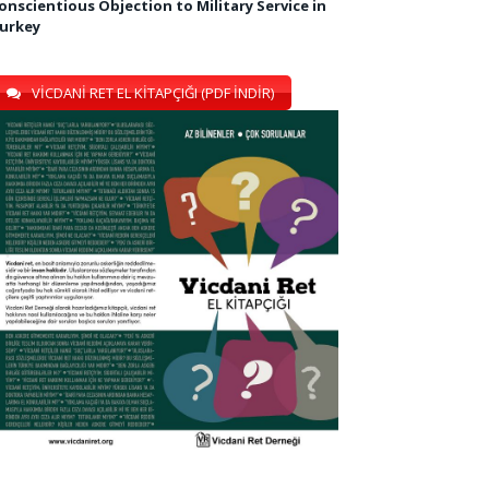
onscientious Objection to Military Service in
urkey
VİCDANİ RET EL KİTAPÇIĞI (PDF İNDİR)