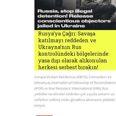
Rusya’ya Çağrı: Savaşa
katılmayı reddeden ve
Ukrayna’nın Rus
kontrolündeki bölgelerinde
yasa dışı olarak alıkonulan
herkesi serbest bırakın!
Avrupa Vicdani Ret Bürosu (EBCO), Connection eV
(Almanya), International Fellowship of Reconciliation
(IFOR) ve War Resisters’ International (WRI), Rus
yetkililer tarafından bildirilen çok sayıda askerin ve
seferber edilmiş sivilin gözaltına alınmasını şiddetle
kınıyor.