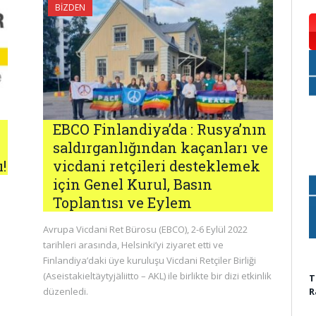
BIZDEN
EBCO Finlandiya’da : Rusya’nın
saldırganlığından kaçanları ve
!
vicdani retçileri desteklemek
için Genel Kurul, Basın
Toplantısı ve Eylem
Avrupa Vicdani Ret Bürosu (EBCO), 2-6 Eylül 2022
tarihleri arasında, Helsinki’yi ziyaret etti ve
Finlandiya’daki üye kuruluşu Vicdani Retçiler Birliği
(Aseistakieltäytyjäliitto – AKL) ile birlikte bir dizi etkinlik
T
düzenledi.
R