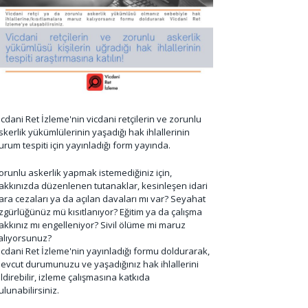
icdani Ret İzleme'nin vicdani retçilerin ve zorunlu
skerlik yükümlülerinin yaşadığı hak ihlallerinin
urum tespiti için yayınladığı form yayında.
orunlu askerlik yapmak istemediğiniz için,
akkınızda düzenlenen tutanaklar, kesinleşen idari
ara cezaları ya da açılan davaları mı var? Seyahat
zgürlüğünüz mü kısıtlanıyor? Eğitim ya da çalışma
akkınız mı engelleniyor? Sivil ölüme mi maruz
alıyorsunuz?
icdani Ret İzleme'nin yayınladığı formu doldurarak,
evcut durumunuzu ve yaşadığınız hak ihlallerini
ildirebilir, izleme çalışmasına katkıda
ulunabilirsiniz.