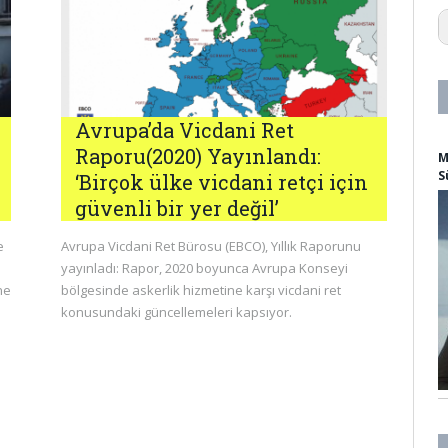
1
1
1
1
1
1
Avrupa’da Vicdani Ret
1
1
Raporu(2020) Yayınlandı:
M
2
S
‘Birçok ülke vicdani retçi için
3
2
güvenli bir yer değil’
a
a
e
Avrupa Vicdani Ret Bürosu (EBCO), Yıllık Raporunu
a
i
yayınladı: Rapor, 2020 boyunca Avrupa Konseyi
a
ne
bölgesinde askerlik hizmetine karşı vicdani ret
a
konusundaki güncellemeleri kapsıyor.
af
A
ag
a
A
a
a
al