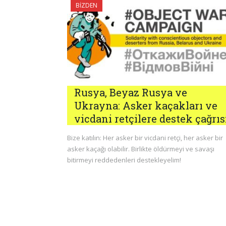
BIZDEN
Rusya, Beyaz Rusya ve
Ukrayna: Asker kaçakları ve
vicdani retçilere destek çağrısı
Bize katılın: Her asker bir vicdani retçi, her asker bir
asker kaçağı olabilir. Birlikte öldürmeyi ve savaşı
bitirmeyi reddedenleri destekleyelim!