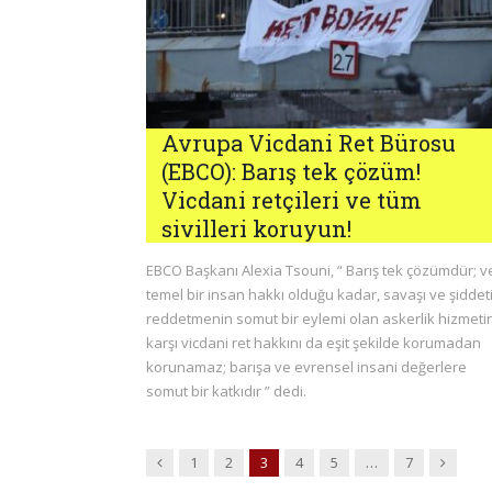
Avrupa Vicdani Ret Bürosu
(EBCO): Barış tek çözüm!
Vicdani retçileri ve tüm
sivilleri koruyun!
EBCO Başkanı Alexia Tsouni, “ Barış tek çözümdür; v
temel bir insan hakkı olduğu kadar, savaşı ve şiddet
reddetmenin somut bir eylemi olan askerlik hizmeti
karşı vicdani ret hakkını da eşit şekilde korumadan
korunamaz; barışa ve evrensel insani değerlere
somut bir katkıdır ” dedi.
Previous
Next
1
2
3
4
5
…
7