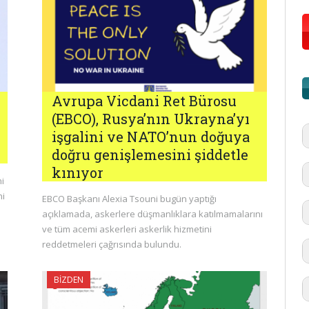
Avrupa Vicdani Ret Bürosu
(EBCO), Rusya’nın Ukrayna’yı
işgalini ve NATO’nun doğuya
doğru genişlemesini şiddetle
kınıyor
i
ni
EBCO Başkanı Alexia Tsouni bugün yaptığı
açıklamada, askerlere düşmanlıklara katılmamalarını
ve tüm acemi askerleri askerlik hizmetini
reddetmeleri çağrısında bulundu.
BIZDEN
#
'd