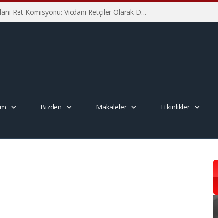
İHD İstanbul Şube Vicdani Ret Komisyonu: Vicdani Retçiler Olarak Destek İçin Buradayız!
em
Bizden
Makaleler
Etkinlikler