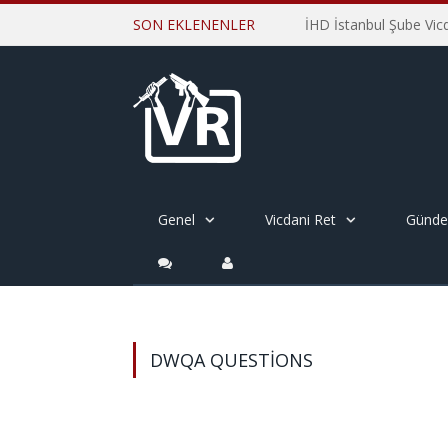
SON EKLENENLER
Genel
Vicdani Ret
Günd
DWQA QUESTIONS