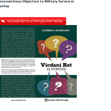
onscientious Objection to Military Service in
urkey
VİCDANİ RET EL KİTAPÇIĞI (PDF İNDİR)