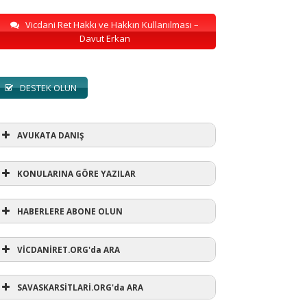
Vicdani Ret Hakkı ve Hakkın Kullanılması –
Davut Erkan
DESTEK OLUN
AVUKATA DANIŞ
KONULARINA GÖRE YAZILAR
HABERLERE ABONE OLUN
KONULARINA GÖRE YAZILAR
VİCDANİRET.ORG'da ARA
AVUKATA DANIŞ
(1)
SAVASKARSİTLARİ.ORG'da ARA
refusewar
(3)
ur' ihtarı