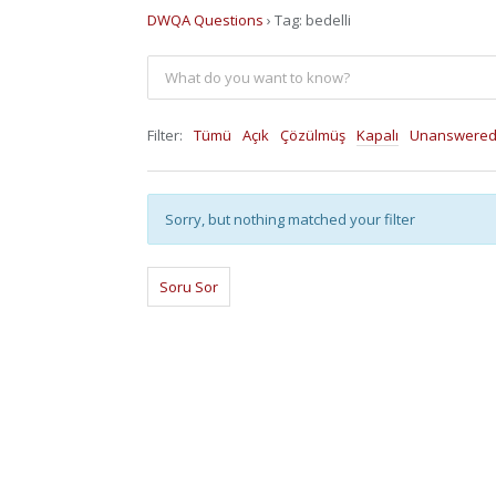
DWQA Questions
›
Tag: bedelli
Filter:
Tümü
Açık
Çözülmüş
Kapalı
Unanswere
Sorry, but nothing matched your filter
Soru Sor