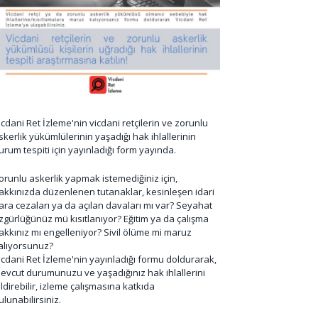
icdani Ret İzleme'nin vicdani retçilerin ve zorunlu
skerlik yükümlülerinin yaşadığı hak ihlallerinin
urum tespiti için yayınladığı form yayında.
orunlu askerlik yapmak istemediğiniz için,
akkınızda düzenlenen tutanaklar, kesinleşen idari
ara cezaları ya da açılan davaları mı var? Seyahat
zgürlüğünüz mü kısıtlanıyor? Eğitim ya da çalışma
akkınız mı engelleniyor? Sivil ölüme mi maruz
alıyorsunuz?
icdani Ret İzleme'nin yayınladığı formu doldurarak,
evcut durumunuzu ve yaşadığınız hak ihlallerini
ildirebilir, izleme çalışmasına katkıda
ulunabilirsiniz.