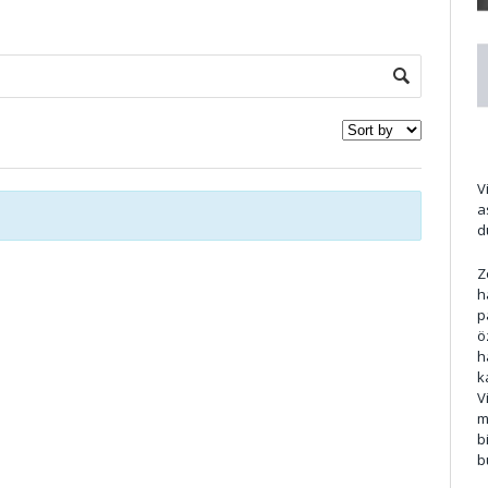
d
V
a
d
Z
h
p
ö
h
k
V
m
b
b