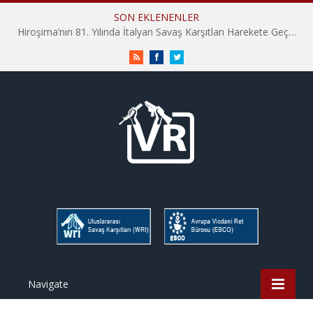
SON EKLENENLER
Hiroşima’nın 81. Yılında İtalyan Savaş Karşıtları Harekete Geçti: “Hatırlamak yeterli değil”
RSS
Facebook
Twitter
Navigate