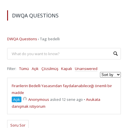
DWQA QUESTIONS
DWQA Questions
›
Tag: bedelli
Filter:
Tümü
Açık
Çözülmüş
Kapalı
Unanswered
Firarilerin Bedelli Yasasından faydalanabileceği önemli bir
madde
Açık
Anonymous
asked 12 sene ago
•
Avukata
danışmak istiyorum
Soru Sor