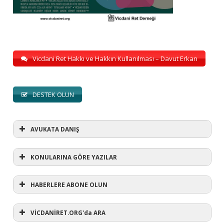
Vicdani Ret Hakkı ve Hakkın Kullanılması – Davut Erkan
DESTEK OLUN
AVUKATA DANIŞ
KONULARINA GÖRE YAZILAR
HABERLERE ABONE OLUN
KONULARINA GÖRE YAZILAR
AVUKATA DANIŞ
VİCDANİRET.ORG'da ARA