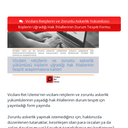
Vicdani Retçilerin ve Zorunlu Askerlik Yükümlüsü
Kişilerin Uğradığı Hak İhlallerinin Durum Tespiti Formu
Vicdani Ret İzleme'nin vicdani retçilerin ve zorunlu askerlik
yükümlülerinin yaşadığı hak ihlallerinin durum tespiti için
yayınladığı form yayında.
Zorunlu askerlik yapmak istemediğiniz için, hakkınızda
düzenlenen tutanaklar, kesinleşen idari para cezaları ya da
açılan davaları mı var? Seyahat özgürlüğünüz mü kısıtlanıyor?