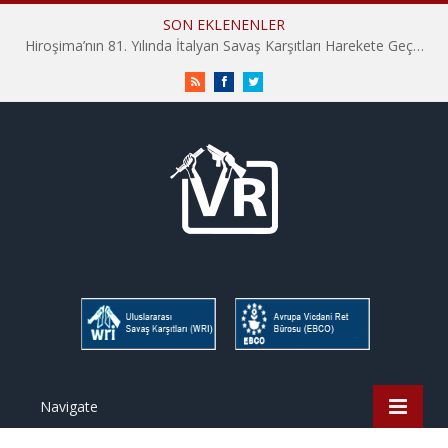
SON EKLENENLER
Hiroşima’nın 81. Yılında İtalyan Savaş Karşıtları Harekete Geçti: “Hatırlamak yeterli değil”
RSS
Facebook
Twitter
Navigate