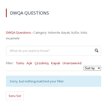
DWQA QUESTIONS
DWQA Questions
›
Category: Askerde dayak, küfür, kötü
muamele
Filter:
Tümü
Açık
Çözülmüş
Kapalı
Unanswered
Sorry, but nothing matched your filter
Soru Sor