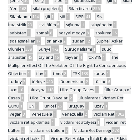
şehitlik
56
sergi
1
siber
5
şiddetsizlik
45
şiir
4
Silah
- Yerli
162
silah projeleri
5
Silah ticareti
256
Silahlanma
114
şili
1
şiö
1
SIPRI
41
Sivil
İtaatsizlik
29
sivil ölüm
5
sığınma
1
sıkıyönetim
1
sırbistan
1
somali
8
sosyal medya
8
soykırım
15
sözleşmeli er
17
srilanka
2
sudan
12
Şüpheli Asker
Ölümleri
358
Suriye
172
Suruç Katliamı
1
suudi
arabistan
45
tayland
16
tayvan
4
tck 318
1
The
Multiplier Effect Of The Violation Of The Right To Conscientious
Objection
1
tihv
5
toma
2
TSK
188
tunus
1
turkey
2
türkiye
410
türkmenistan
2
tüsiad
6
ucm
10
ukrayna
118
Ulke Group Cases
1
Ülke Group of
Cases
1
Ülke Grubu Davaları
2
Uluslararası Vicdani Ret
Günü
1
UN
1
unicef
26
uruguay
1
uzay
1
vegan
3
Venezuela
1
venezuella
2
Vicdani Ret
1302
vicdani ret açıklaması
1
vicdani ret atölyesi
1
vicdani ret
bülten
2
vicdani ret bülteni
7
Vicdani Ret Derneği
278
vicdani ret hakkı
8
Vicdani Ret Hakkının İhlali Katmerli Etkisi: