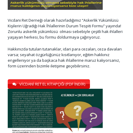
Vicdani Ret Derneği olarak hazırladığımız “Askerlik Yükümlüsü
Kişilerin Uğradığı Hak İhlallerinin Durum Tespiti Formu” yayında!
Zorunlu askerlik yükümlüsü olması sebebiyle çeşitli hak ihlalleri
yaşayan herkesi, bu formu doldurmaya çağırıyoruz.
Hakkınızda tutulan tutanaklar, idari para cezaları, ceza davaları
varsa; seyahat özgürlüğünüz kısıtlanıyor, eğitim hakkınız
engelleniyor ya da başkaca hak ihlallerine maruz kalıyorsanız,
form üzerinden bizimle iletişime geçebilirsiniz.
VİCDANİ RET EL KİTAPÇIĞI (PDF İNDİR)