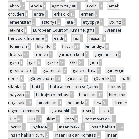
ebco
64
ebola
1
eğitim zayiatı
1
ekoloji
3
emek
örgütleri
1
eritre
1
erkeklik
18
ermeni
5
ermenistan
5
estonya
2
eta
5
etiyopya
4
Etkiniz
1
etkinlik
1
European Court of Human Rights
1
Evrensel
Periyodik İnceleme
2
ezidi
1
fas
1
faşizm
4
feminizm
2
filipinler
6
filistin
36
Finlandiya
9
fransa
37
frontex
1
garnizon kent
1
gayrimüslim
7
gaza
1
gazi
6
gazze
13
GBT
86
gıda
1
greenpeace
1
guatemala
2
güney afrika
1
güney çin
denizi
3
güney sudan
16
gürcistan
2
güvenlik
35
hafif
silahlar
3
haiti
1
halkı askerlikten soğutma
1
hamas
2
hayvan
20
hidrojen bombası
3
hindistan
12
hirosima-
nagasaki
16
hırvatistan
1
hollanda
5
hrw
31
Human
Rights Committee
1
iç güvenlik
67
ICAN
3
IFOR
2
İHA
41
İHD
29
iklim
7
iltica
1
inan mayıs aru
1
incirlik
6
İngiltere
45
insan hakkı
2
insan hakları
138
insan hakları günü
2
İnsan Hakları Komitesi
2
İnsan