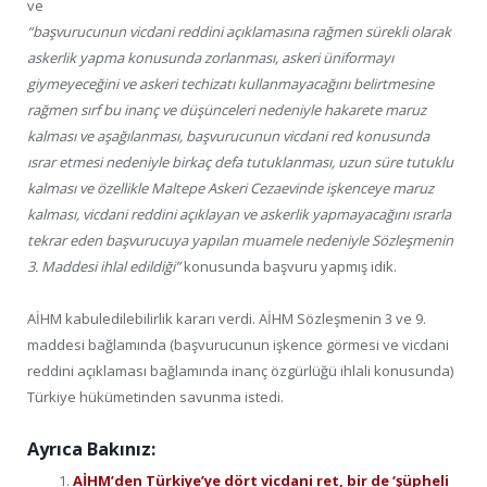
ve
“başvurucunun vicdani reddini açıklamasına rağmen sürekli olarak
askerlik yapma konusunda zorlanması, askeri üniformayı
giymeyeceğini ve askeri techizatı kullanmayacağını belirtmesine
rağmen sırf bu inanç ve düşünceleri nedeniyle hakarete maruz
kalması ve aşağılanması, başvurucunun vicdani red konusunda
ısrar etmesi nedeniyle birkaç defa tutuklanması, uzun süre tutuklu
kalması ve özellikle Maltepe Askeri Cezaevinde işkenceye maruz
kalması, vicdani reddini açıklayan ve askerlik yapmayacağını ısrarla
tekrar eden başvurucuya yapılan muamele nedeniyle Sözleşmenin
3. Maddesi ihlal edildiği”
konusunda başvuru yapmış idik.
AİHM kabuledilebilirlik kararı verdi. AİHM Sözleşmenin 3 ve 9.
maddesi bağlamında (başvurucunun işkence görmesi ve vicdani
reddini açıklaması bağlamında inanç özgürlüğü ihlali konusunda)
Türkiye hükümetinden savunma istedi.
Ayrıca Bakınız:
AİHM’den Türkiye’ye dört vicdani ret, bir de ‘şüpheli