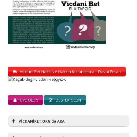
Vicdani Ret Hakkı ve Hakkın Kullanılması – Davut Erkan
ÜYE OLUN
DESTEK OLUN
VİCDANİRET.ORG'da ARA