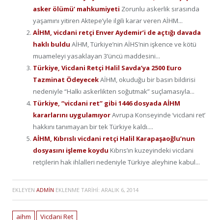
asker ölümü’ mahkumiyeti
Zorunlu askerlik sırasında
yaşamını yitiren Aktepe’yle ilgili karar veren AİHM...
AİHM, vicdani retçi Enver Aydemir’i de açtığı davada
haklı buldu
AİHM, Türkiye’nin AİHS’nin işkence ve kötü
muameleyi yasaklayan 3’üncü maddesini...
Türkiye, Vicdani Retçi Halil Savda’ya 2500 Euro
Tazminat Ödeyecek
AİHM, okuduğu bir basın bildirisi
nedeniyle “Halkı askerlikten soğutmak” suçlamasıyla...
Türkiye, “vicdani ret” gibi 1446 dosyada AİHM
kararlarını uygulamıyor
Avrupa Konseyinde ‘vicdani ret’
hakkını tanımayan bir tek Türkiye kaldı....
AİHM, Kıbrıslı vicdani retçi Halil Karapaşaoğlu’nun
dosyasını işleme koydu
Kıbrıs’ın kuzeyindeki vicdani
retçilerin hak ihlalleri nedeniyle Türkiye aleyhine kabul...
EKLEYEN
ADMIN
EKLENME TARIHI:
ARALIK 6, 2014
aihm
Vicdani Ret