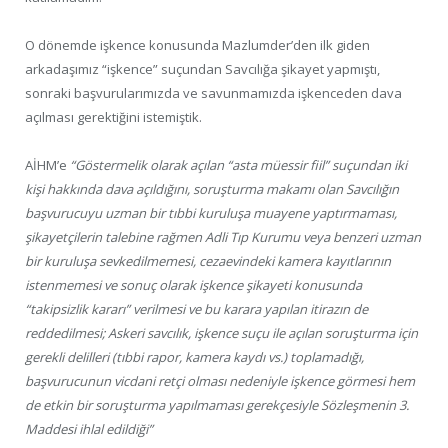
O dönemde işkence konusunda Mazlumder’den ilk giden
arkadaşımız “işkence” suçundan Savcılığa şikayet yapmıştı,
sonraki başvurularımızda ve savunmamızda işkenceden dava
açılması gerektiğini istemiştik.
AİHM’e
“Göstermelik olarak açılan “asta müessir fiil” suçundan iki
kişi hakkında dava açıldığını, soruşturma makamı olan Savcılığın
başvurucuyu uzman bir tıbbi kuruluşa muayene yaptırmaması,
şikayetçilerin talebine rağmen Adli Tıp Kurumu veya benzeri uzman
bir kuruluşa sevkedilmemesi, cezaevindeki kamera kayıtlarının
istenmemesi ve sonuç olarak işkence şikayeti konusunda
“takipsizlik kararı” verilmesi ve bu karara yapılan itirazın de
reddedilmesi; Askeri savcılık, işkence suçu ile açılan soruşturma için
gerekli delilleri (tıbbi rapor, kamera kaydı vs.) toplamadığı,
başvurucunun vicdani retçi olması nedeniyle işkence görmesi hem
de etkin bir soruşturma yapılmaması gerekçesiyle Sözleşmenin 3.
Maddesi ihlal edildiği”