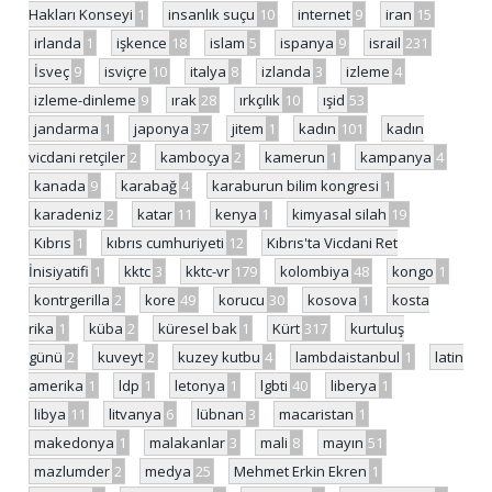
Hakları Konseyi
1
insanlık suçu
10
internet
9
iran
15
irlanda
1
işkence
18
islam
5
ispanya
9
israil
231
İsveç
9
isviçre
10
italya
8
izlanda
3
izleme
4
izleme-dinleme
9
ırak
28
ırkçılık
10
ışid
53
jandarma
1
japonya
37
jitem
1
kadın
101
kadın
vicdani retçiler
2
kamboçya
2
kamerun
1
kampanya
4
kanada
9
karabağ
4
karaburun bilim kongresi
1
karadeniz
2
katar
11
kenya
1
kimyasal silah
19
Kıbrıs
1
kıbrıs cumhuriyeti
12
Kıbrıs'ta Vicdani Ret
İnisiyatifi
1
kktc
3
kktc-vr
179
kolombiya
48
kongo
1
kontrgerilla
2
kore
49
korucu
30
kosova
1
kosta
rika
1
küba
2
küresel bak
1
Kürt
317
kurtuluş
günü
2
kuveyt
2
kuzey kutbu
4
lambdaistanbul
1
latin
amerika
1
ldp
1
letonya
1
lgbti
40
liberya
1
libya
11
litvanya
6
lübnan
3
macaristan
1
makedonya
1
malakanlar
3
mali
8
mayın
51
mazlumder
2
medya
25
Mehmet Erkin Ekren
1