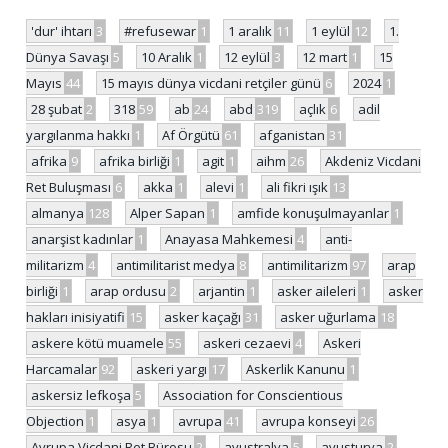
'dur' ihtarı
3
#refusewar
1
1 aralık
11
1 eylül
12
1.
Dünya Savaşı
5
10 Aralık
1
12 eylül
3
12 mart
1
15
Mayıs
44
15 mayıs dünya vicdani retçiler günü
6
2024
1
28 şubat
2
318
59
ab
24
abd
319
açlık
6
adil
yargılanma hakkı
1
Af Örgütü
61
afganistan
31
afrika
9
afrika birliği
1
agit
1
aihm
26
Akdeniz Vicdani
Ret Buluşması
6
akka
1
alevi
1
ali fikri ışık
13
almanya
128
Alper Sapan
1
amfide konuşulmayanlar
1
anarşist kadınlar
1
Anayasa Mahkemesi
4
anti-
militarizm
4
antimilitarist medya
8
antimilitarizm
97
arap
birliği
1
arap ordusu
2
arjantin
1
asker aileleri
1
asker
hakları inisiyatifi
15
asker kaçağı
31
asker uğurlama
18
askere kötü muamele
55
askeri cezaevi
4
Askeri
Harcamalar
92
askeri yargı
17
Askerlik Kanunu
1
askersiz lefkoşa
5
Association for Conscientious
Objection
1
asya
1
avrupa
41
avrupa konseyi
26
Avrupa Vicdani Ret Bürosu
2
avustralya
5
avusturya
2