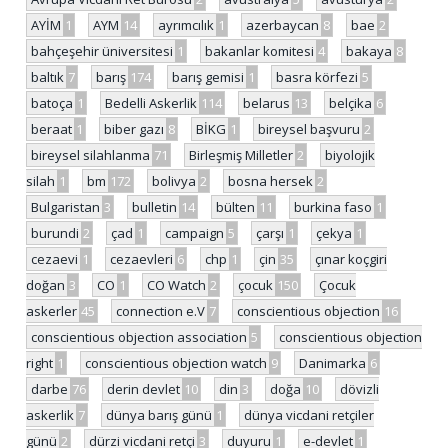
AYİM
1
AYM
14
ayrımcılık
1
azerbaycan
8
bae
2
bahçeşehir üniversitesi
1
bakanlar komitesi
4
bakaya
8
baltık
7
barış
174
barış gemisi
1
basra körfezi
5
batoça
1
Bedelli Askerlik
114
belarus
13
belçika
6
beraat
1
biber gazı
8
BİKG
1
bireysel başvuru
2
bireysel silahlanma
71
Birleşmiş Milletler
2
biyolojik
silah
1
bm
172
bolivya
2
bosna hersek
2
Bulgaristan
3
bulletin
14
bülten
11
burkina faso
1
burundi
2
çad
1
campaign
5
çarşı
1
çekya
1
cezaevi
1
cezaevleri
6
chp
1
çin
35
çınar koçgiri
doğan
3
CO
1
CO Watch
2
çocuk
150
Çocuk
askerler
45
connection e.V
7
conscientious objection
16
conscientious objection association
5
conscientious objection
right
1
conscientious objection watch
9
Danimarka
6
darbe
76
derin devlet
10
din
3
doğa
10
dövizli
askerlik
7
dünya barış günü
1
dünya vicdani retçiler
günü
2
dürzi vicdani retçi
3
duyuru
1
e-devlet
1