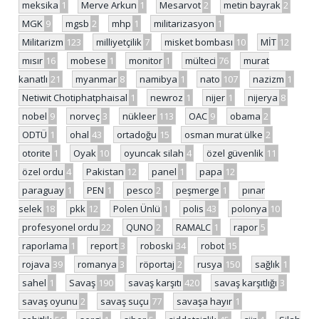
meksika
1
Merve Arkun
1
Mesarvot
2
metin bayrak
2
MGK
9
mgsb
2
mhp
1
militarizasyon
1
Militarizm
123
milliyetçilik
7
misket bombası
10
MİT
12
mısır
16
mobese
1
monitor
1
mülteci
76
murat
kanatlı
21
myanmar
8
namibya
1
nato
107
nazizm
1
Netiwit Chotiphatphaisal
1
newroz
1
nijer
1
nijerya
8
nobel
9
norveç
3
nükleer
113
OAC
9
obama
2
ODTÜ
1
ohal
43
ortadoğu
15
osman murat ülke
2
otorite
1
Oyak
10
oyuncak silah
4
özel güvenlik
11
özel ordu
4
Pakistan
12
panel
1
papa
12
paraguay
1
PEN
1
pesco
2
peşmerge
1
pınar
selek
18
pkk
12
Polen Ünlü
1
polis
43
polonya
10
profesyonel ordu
22
QUNO
2
RAMALC
1
rapor
5
raporlama
1
report
3
roboski
34
robot
15
rojava
39
romanya
3
röportaj
2
rusya
150
sağlık
1
sahel
1
Savaş
190
savaş karşıtı
420
savaş karşıtlığı
3
savaş oyunu
2
savaş suçu
77
savaşa hayır
1