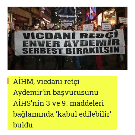
AİHM, vicdani retçi
Aydemir’in başvurusunu
AİHS’nin 3 ve 9. maddeleri
bağlamında ‘kabul edilebilir’
buldu