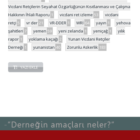
Vicdani Retçilerin Seyahat Özgürlüğünün Kısıtlanması ve Çalışma
Hakkının İhlali Raporu
1
vicdani ret izleme
53
vicdani
retçi
5
vr der
21
VR-DDER
1
WRİ
64
yayın
1
yehova
şahitleri
7
yemen
59
yeni zelanda
1
yeniçağ
1
yılık
rapor
1
yoklama kaçağı
2
Yunan Vicdani Retçiler
Derneği
1
yunanistan
40
Zorunlu Askerlik
183
YAZI EKLE