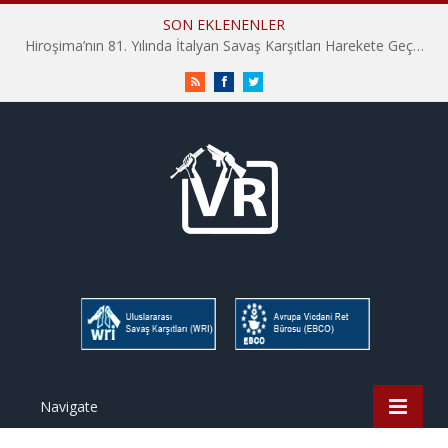
SON EKLENENLER
Hiroşima’nın 81. Yılında İtalyan Savaş Karşıtları Harekete Geçti: “Hatırlamak yeterli değil”
RSS
Facebook
Twitter
Navigate