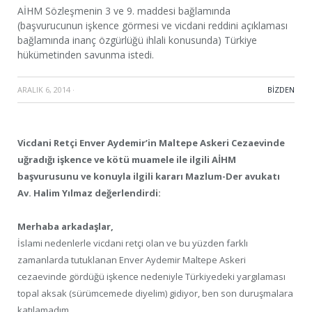
AİHM Sözleşmenin 3 ve 9. maddesi bağlamında
(başvurucunun işkence görmesi ve vicdani reddini açıklaması
bağlamında inanç özgürlüğü ihlali konusunda) Türkiye
hükümetinden savunma istedi.
ARALIK 6, 2014
·
BIZDEN
Vicdani Retçi Enver Aydemir’in Maltepe Askeri Cezaevinde
uğradığı işkence ve kötü muamele ile ilgili AİHM
başvurusunu ve konuyla ilgili kararı Mazlum-Der avukatı
Av. Halim Yılmaz değerlendirdi:
Merhaba arkadaşlar,
İslami nedenlerle vicdani retçi olan ve bu yüzden farklı
zamanlarda tutuklanan Enver Aydemir Maltepe Askeri
cezaevinde gördüğü işkence nedeniyle Türkiyedeki yargılaması
topal aksak (sürümcemede diyelim) gidiyor, ben son duruşmalara
katılamadım.