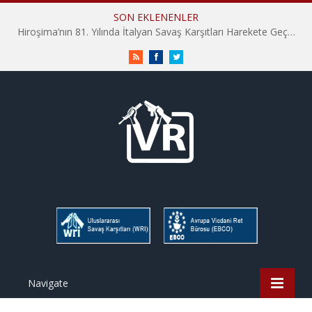
SON EKLENENLER
Hiroşima’nın 81. Yılında İtalyan Savaş Karşıtları Harekete Geçti: “Hatırlamak yeterli değil”
RSS
Facebook
Twitter
Navigate