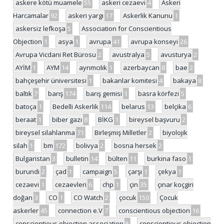
askere kötü muamele
55
askeri cezaevi
4
Askeri
Harcamalar
92
askeri yargı
17
Askerlik Kanunu
1
askersiz lefkoşa
5
Association for Conscientious
Objection
1
asya
1
avrupa
41
avrupa konseyi
26
Avrupa Vicdani Ret Bürosu
2
avustralya
5
avusturya
2
AYİM
1
AYM
14
ayrımcılık
1
azerbaycan
8
bae
2
bahçeşehir üniversitesi
1
bakanlar komitesi
4
bakaya
8
baltık
7
barış
174
barış gemisi
1
basra körfezi
5
batoça
1
Bedelli Askerlik
114
belarus
13
belçika
6
beraat
1
biber gazı
8
BİKG
1
bireysel başvuru
2
bireysel silahlanma
71
Birleşmiş Milletler
2
biyolojik
silah
1
bm
172
bolivya
2
bosna hersek
2
Bulgaristan
3
bulletin
14
bülten
11
burkina faso
1
burundi
2
çad
1
campaign
5
çarşı
1
çekya
1
cezaevi
1
cezaevleri
6
chp
1
çin
35
çınar koçgiri
doğan
3
CO
1
CO Watch
2
çocuk
150
Çocuk
askerler
45
connection e.V
7
conscientious objection
16
conscientious objection association
5
conscientious objection