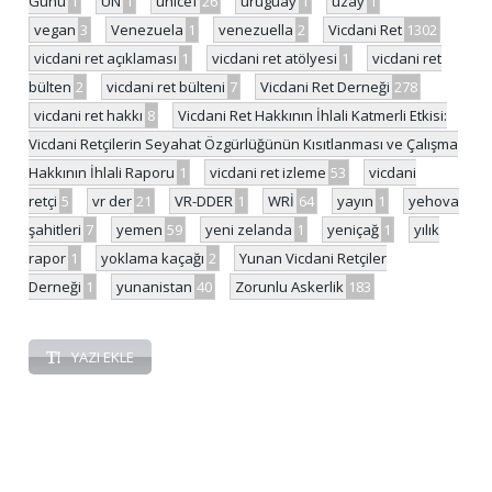
Günü
1
UN
1
unicef
26
uruguay
1
uzay
1
vegan
3
Venezuela
1
venezuella
2
Vicdani Ret
1302
vicdani ret açıklaması
1
vicdani ret atölyesi
1
vicdani ret
bülten
2
vicdani ret bülteni
7
Vicdani Ret Derneği
278
vicdani ret hakkı
8
Vicdani Ret Hakkının İhlali Katmerli Etkisi:
Vicdani Retçilerin Seyahat Özgürlüğünün Kısıtlanması ve Çalışma
Hakkının İhlali Raporu
1
vicdani ret izleme
53
vicdani
retçi
5
vr der
21
VR-DDER
1
WRİ
64
yayın
1
yehova
şahitleri
7
yemen
59
yeni zelanda
1
yeniçağ
1
yılık
rapor
1
yoklama kaçağı
2
Yunan Vicdani Retçiler
Derneği
1
yunanistan
40
Zorunlu Askerlik
183
YAZI EKLE