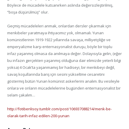
Böylece de mücadele kutsanırken aslında değersizleştirilmiş,
“boşa düşürülmüş” olur.
Geçmiş mücadeleleri anmak, onlardan dersler çıkarmak için
menkıbeler yaratmaya ihtiyacımız yok, olmamalı. Yunan
komünistlerinin 1919-1922 yıllarında savaşa, milliyetçiliğe ve
emperyalizme karşı enternasyonalist duruşu, böyle bir toplu
infaz yaşanmış olmasa da anılmaya değer. Dolayısıyla gelin, (eğer
bu infazın gerçekten yaşanmış olduğuna dair elimizde yeterli bilgi
yoksa) 4 Ocak’ta yaşanmamış bir hadiseyi, bir menkıbeyi değil,
savaş koşullarında barış için sesini yükseltme cesaretini
göstermiş bütün Yunan komünist askerlerini analım. Bu vesileyle
onlara ve onların mücadelelerine bugünden enternasyonalist bir
selam çakalım…
http://fotibenlisoy.tumblr.com/post/106937088214/menk-be-
olarak-tarih-infaz-edilen-200-yunan