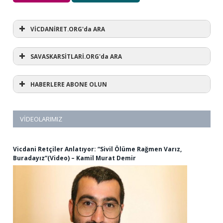
VİCDANİRET.ORG'da ARA
SAVASKARSİTLARİ.ORG'da ARA
HABERLERE ABONE OLUN
VIDEOLARIMIZ
Vicdani Retçiler Anlatıyor: “Sivil Ölüme Rağmen Varız,
Buradayız”(Video) – Kamil Murat Demir