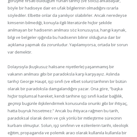
görüşme fırsatı bulduğum Yunan tarihçi (ve solcu) arkadaşlar,
böyle bir hadiseye dair en ufak bilgilerinin olmadığını ısrarla
söylediler. Elbette onlar da yanılıyor olabilirler. Ancak neredeyse
kimsenin bilmediği, konuyla ilgili literatürde hiçbir şekilde
anılmayan bir hadisenin anılması söz konusuysa, hangi kaynak,
bilgi ve belgeler ışığında bu hadisenin bilinir olduğuna dair bir
açıklama yapmak da zorunludur. Yapılamıyorsa, ortada bir sorun
var demektir.
Dolayısıyla (kuşkusuz halisane niyetlerle) yaşanmamış bir
vakanın anılması gibi bir paradoksla karşı karşıyayız. Aslında
tarihçi George Haupt, işçi sınıfı (ve elbet solun) tarihinin bir bütün
olarak bir paradoksla damgalandığını yazar. Ona göre, “başka
hiçbir toplumsal hareket, kendi tarihine işçi sınıfı kadar bağlılık,
geçmişi bugünle ilişkilendirmek konusunda onunki gibi bir ihtiyaç,
hatta buyruk hissetmez.” Ancak bu ihtiyaca rağmen bu tarih,
paradoksal olarak derin ve çok yönlü bir mitleştirme sürecinin
kurbanı olmuştur. Solun, işçi sınıfının ve ezilenlerin tarihi, ideolojik
eğitim, propaganda ve polemik aracı olarak kullanıla kullanıla bir