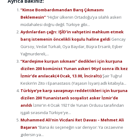
Ayrıca Bakınız:
“Kimse Bombardımandan Barış Çıkmasını
Beklemesin”
“Hiçbir ülkenin Ortadoğu’ya silahlı askeri
müdahalesi doğru değil. Türkiye gibi...
Aydınlardan çağrı: IŞİD’in vahşetini mahkum etmek
barış istemenin öncelikli koşulu haline geldi
Gencay
Gürsoy, Vedat Türkali, Oya Baydar, Büşra Ersanlı, Eşber
Yağmurdereli,...
“Kardeşime kurşun sıkmam” dedikleri için kurşuna
dizilen 200 komünist Yunan askeri 94 yıl sonra ilk kez
İzmir’de anılacak(4 Ocak, 13.00, İnciraltı)
Şair Tuğrul
Keskin’in Zito i Epanastasis (Yaşasın İsyan) adlı kitabıyla...
Türkiye’ye karşı savaşmayı reddettikleri için kurşuna
dizilen 200 Yunanistanlı sosyalist asker İzmir’de
anıldı
İzmir'in 4 Ocak 1921'de Yunan Ordusu tarafından
işgali sırasında Türkiye'ye...
Muhammed Ali’nin Vicdani Ret Davası – Mehmet Ali
Başaran
“Bana iki seçeneğin var deniyor: Ya cezaevine
gidersin ya...