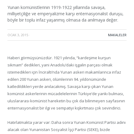
Yunan komünistlerinin 1919-1922 yıllarında savaşa,
milliyetçiliğe ve emperyalizme karşı enternasyonalist duruşu,
böyle bir toplu infaz yaşanmış olmasa da anılmaya değer.
OCAK 3, 2015
·
MAKALELER
Haberi görmüşsünüzdür. 1921 yılında, “kardeşime kurşun
sıkmam” dedikleri, yani Anadolu’daki işgalin parçası olmak
istemedikleri için İnciraltı’nda Yunan askeri makamlarınca infaz
edilen 200 Yunan askeri, ölümlerinin 94. yıldönümünde
katledildikleri yerde anılacakmış. Savaşa karşı çıkan Yunan
komünist askerlerinin mücadelelerinin Türkiye’de yankı bulması,
uluslararası komünist hareketin bu çok da bilinmeyen sayfasının
enternasyonalist bir ilgi ve sempatiyi kışkırtması çok sevindirici.
Hatırlatmakta yarar var: Daha sonra Yunan Komünist Partisi adını
alacak olan Yunanistan Sosyalist İşçi Partisi (SEKE), bizde