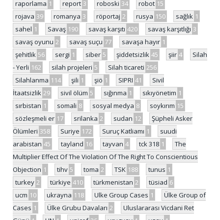
raporlama
1
report
3
roboski
34
robot
15
rojava
39
romanya
3
röportaj
2
rusya
150
sağlık
1
sahel
1
Savaş
190
savaş karşıtı
420
savaş karşıtlığı
3
savaş oyunu
2
savaş suçu
77
savaşa hayır
1
şehitlik
56
sergi
1
siber
5
şiddetsizlik
45
şiir
4
Silah
- Yerli
162
silah projeleri
5
Silah ticareti
256
Silahlanma
114
şili
1
şiö
1
SIPRI
41
Sivil
İtaatsizlik
29
sivil ölüm
5
sığınma
1
sıkıyönetim
1
sırbistan
1
somali
8
sosyal medya
8
soykırım
15
sözleşmeli er
17
srilanka
2
sudan
12
Şüpheli Asker
Ölümleri
358
Suriye
172
Suruç Katliamı
1
suudi
arabistan
45
tayland
16
tayvan
4
tck 318
1
The
Multiplier Effect Of The Violation Of The Right To Conscientious
Objection
1
tihv
5
toma
2
TSK
188
tunus
1
turkey
2
türkiye
410
türkmenistan
2
tüsiad
6
ucm
10
ukrayna
118
Ulke Group Cases
1
Ülke Group of
Cases
1
Ülke Grubu Davaları
2
Uluslararası Vicdani Ret