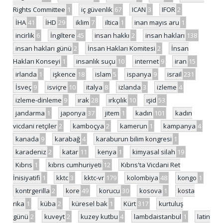
Rights Committee
1
iç güvenlik
67
ICAN
3
IFOR
2
İHA
41
İHD
29
iklim
7
iltica
1
inan mayıs aru
1
incirlik
6
İngiltere
45
insan hakkı
2
insan hakları
138
insan hakları günü
2
İnsan Hakları Komitesi
2
İnsan
Hakları Konseyi
1
insanlık suçu
10
internet
9
iran
15
irlanda
1
işkence
18
islam
5
ispanya
9
israil
231
İsveç
9
isviçre
10
italya
8
izlanda
3
izleme
4
izleme-dinleme
9
ırak
28
ırkçılık
10
ışid
53
jandarma
1
japonya
37
jitem
1
kadın
101
kadın
vicdani retçiler
2
kamboçya
2
kamerun
1
kampanya
4
kanada
9
karabağ
4
karaburun bilim kongresi
1
karadeniz
2
katar
11
kenya
1
kimyasal silah
19
Kıbrıs
1
kıbrıs cumhuriyeti
12
Kıbrıs'ta Vicdani Ret
İnisiyatifi
1
kktc
3
kktc-vr
179
kolombiya
48
kongo
1
kontrgerilla
2
kore
49
korucu
30
kosova
1
kosta
rika
1
küba
2
küresel bak
1
Kürt
317
kurtuluş
günü
2
kuveyt
2
kuzey kutbu
4
lambdaistanbul
1
latin