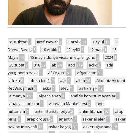
'dur' ihtarı
3
#refusewar
1
1 aralık
11
1 eylül
12
1.
Dünya Savaşı
5
10 Aralık
1
12 eylül
3
12 mart
1
15
Mayıs
44
15 mayıs dünya vicdani retçiler günü
6
2024
1
28 şubat
2
318
59
ab
24
abd
319
açlık
6
adil
yargılanma hakkı
1
Af Örgütü
61
afganistan
31
afrika
9
afrika birliği
1
agit
1
aihm
26
Akdeniz Vicdani
Ret Buluşması
6
akka
1
alevi
1
ali fikri ışık
13
almanya
128
Alper Sapan
1
amfide konuşulmayanlar
1
anarşist kadınlar
1
Anayasa Mahkemesi
4
anti-
militarizm
4
antimilitarist medya
8
antimilitarizm
97
arap
birliği
1
arap ordusu
2
arjantin
1
asker aileleri
1
asker
hakları inisiyatifi
15
asker kaçağı
31
asker uğurlama
18