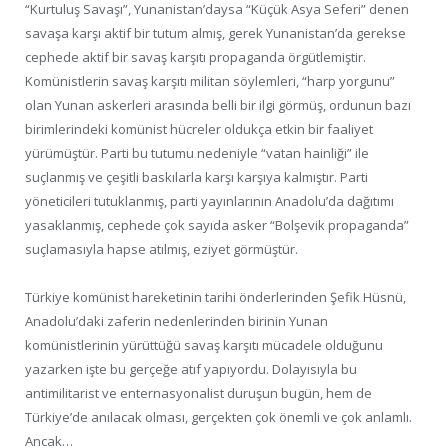
“Kurtuluş Savaşı”, Yunanistan’daysa “Küçük Asya Seferi” denen
savaşa karşı aktif bir tutum almış, gerek Yunanistan’da gerekse
cephede aktif bir savaş karşıtı propaganda örgütlemiştir.
Komünistlerin savaş karşıtı militan söylemleri, “harp yorgunu”
olan Yunan askerleri arasında belli bir ilgi görmüş, ordunun bazı
birimlerindeki komünist hücreler oldukça etkin bir faaliyet
yürümüştür. Parti bu tutumu nedeniyle “vatan hainliği” ile
suçlanmış ve çeşitli baskılarla karşı karşıya kalmıştır. Parti
yöneticileri tutuklanmış, parti yayınlarının Anadolu’da dağıtımı
yasaklanmış, cephede çok sayıda asker “Bolşevik propaganda”
suçlamasıyla hapse atılmış, eziyet görmüştür.
Türkiye komünist hareketinin tarihi önderlerinden Şefik Hüsnü,
Anadolu’daki zaferin nedenlerinden birinin Yunan
komünistlerinin yürüttüğü savaş karşıtı mücadele olduğunu
yazarken işte bu gerçeğe atıf yapıyordu. Dolayısıyla bu
antimilitarist ve enternasyonalist duruşun bugün, hem de
Türkiye’de anılacak olması, gerçekten çok önemli ve çok anlamlı.
Ancak…