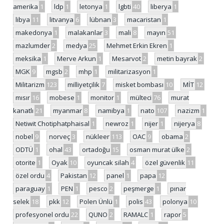
amerika
1
ldp
1
letonya
1
lgbti
40
liberya
1
libya
11
litvanya
6
lübnan
3
macaristan
1
makedonya
1
malakanlar
3
mali
8
mayın
51
mazlumder
2
medya
25
Mehmet Erkin Ekren
1
meksika
1
Merve Arkun
1
Mesarvot
2
metin bayrak
2
MGK
9
mgsb
2
mhp
1
militarizasyon
1
Militarizm
123
milliyetçilik
7
misket bombası
10
MİT
12
mısır
16
mobese
1
monitor
1
mülteci
76
murat
kanatlı
21
myanmar
8
namibya
1
nato
107
nazizm
1
Netiwit Chotiphatphaisal
1
newroz
1
nijer
1
nijerya
8
nobel
9
norveç
3
nükleer
113
OAC
9
obama
2
ODTÜ
1
ohal
43
ortadoğu
15
osman murat ülke
2
otorite
1
Oyak
10
oyuncak silah
4
özel güvenlik
11
özel ordu
4
Pakistan
12
panel
1
papa
12
paraguay
1
PEN
1
pesco
2
peşmerge
1
pınar
selek
18
pkk
12
Polen Ünlü
1
polis
43
polonya
10
profesyonel ordu
22
QUNO
2
RAMALC
1
rapor
5