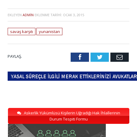
EKLEYEN
ADMIN
EKLENME TARIHI:
OCAK 3, 2015
savaş karşıtı
yunanistan
PAYLAŞ.
Facebook
Twitter
Emai
Askerlik Yükümlüsü Kişilerin Uğradığı Hak İhlallerinin
Durum Tespiti Formu