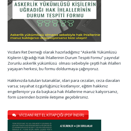
Vicdani Ret Derneği olarak hazırladığımız “Askerlik Yükümlüsü
Kişilerin Uğradığı Hak İhlallerinin Durum Tespiti Formu” yayında!
Zorunlu askerlik yükümlüsü olması sebebiyle çeşitli hak ihlalleri
yaşayan herkesi, bu formu doldurmaya çağırıyoruz.
Hakkınızda tutulan tutanaklar, idari para cezaları, ceza davaları
varsa; seyahat özgürlüğünüz kısıtlanıyor, eğitim hakkınız
engelleniyor ya da başkaca hak ihlallerine maruz kalıyorsanız,
form üzerinden bizimle iletişime geçebilirsiniz.
VİCDANİ RET EL KİTAPÇIĞI (PDF İNDİR)