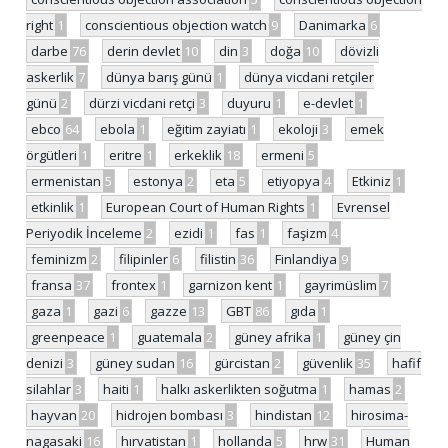
right
1
conscientious objection watch
9
Danimarka
6
darbe
76
derin devlet
10
din
3
doğa
10
dövizli
askerlik
7
dünya barış günü
1
dünya vicdani retçiler
günü
2
dürzi vicdani retçi
3
duyuru
1
e-devlet
1
ebco
64
ebola
1
eğitim zayiatı
1
ekoloji
3
emek
örgütleri
1
eritre
1
erkeklik
18
ermeni
5
ermenistan
5
estonya
2
eta
5
etiyopya
4
Etkiniz
1
etkinlik
1
European Court of Human Rights
1
Evrensel
Periyodik İnceleme
2
ezidi
1
fas
1
faşizm
4
feminizm
2
filipinler
6
filistin
36
Finlandiya
9
fransa
37
frontex
1
garnizon kent
1
gayrimüslim
7
gaza
1
gazi
6
gazze
13
GBT
86
gıda
1
greenpeace
1
guatemala
2
güney afrika
1
güney çin
denizi
3
güney sudan
16
gürcistan
2
güvenlik
35
hafif
silahlar
3
haiti
1
halkı askerlikten soğutma
1
hamas
2
hayvan
20
hidrojen bombası
3
hindistan
12
hirosima-
nagasaki
16
hırvatistan
1
hollanda
5
hrw
31
Human