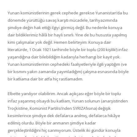
Yunan komünistlerinin gerek cephede gerekse Yunanistan’da bu
dönemde yürüttüğü savaş karşıtı mücadele, tarihyazımında
şimdiye değin hak ettiği ilgiyi görmüş değil. Bu nedenle konuya
dair bildiklerimiz hâlâ bir hayli sınırlı. Yine de bu hususta yapılmış
kimi çalışmalar yok değil. Hemen belirteyim: Konuya dair
literatürde, 1 Ocak 1921 tarihinde böyle bir toplu (200 kişilik!) infaz
yaşandığına dair bilebildiğim kadarıyla herhangi bir kayıt yok.
Yunan komünistlerinin cephedeki faaliyetleriyle ilgili yaptığım (ve
bir kısmını yakın zamanda yayımladığım) çalışma esnasında böyle
bir katliama dair bir atfa hiç rastlamadım.
Elbette yanılıyor olabilirim. Ancak açıkçası eğer böyle bir toplu
infaz yaşanmış olsaydı bu katliam, Yunan solunun (anarşistinden
Troçkistine, Komünist Partilisi’nden SYRIZA’lısına) değişik
kesimlerince şimdiye dek defalarca anılmış, defalarca hikâye
edilmiş olurdu. Böyle bir anmanın şimdiye kadar
gerçekleştirildiğini hiç sanmıyorum. Üstelik iki gündür konuyla