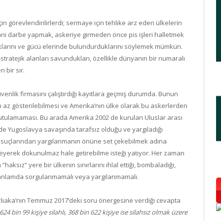
için görevlendirilirlerdi; sermaye için tehlike arz eden ülkelerin
ani darbe yapmak, askeriye girmeden önce pis işleri halletmek
ldıklarını ve gücü elerinde bulundurduklarını söylemek mümkün.
geo-stratejik alanları savundukları, özellikle dünyanın bir numaralı
n bir sır.
enlik firmasını çalıştırdığı kayıtlara geçmiş durumda. Bunun
n az gösterilebilmesi ve Amerika’nın ülke olarak bu askerlerden
tutulamaması. Bu arada Amerika 2002 de kurulan Uluslar arası
 Yugoslavya savaşında tarafsız olduğu ve yargıladığı
suçlarından yargılanmanın önüne set çekebilmek adına
leyerek dokunulmaz hale getirebilme isteği yatıyor. Her zaman
“haksız” yere bir ülkenin sınırlarını ihlal ettiği, bombaladığı,
uki anlamda sorgulanmamalı veya yargılanmamalı.
 Nazlıaka’nın Temmuz 2017’deki soru önergesine verdiği cevapta
24 bin 99 kişiye silahlı, 368 bin 622 kişiye ise silahsız olmak üzere