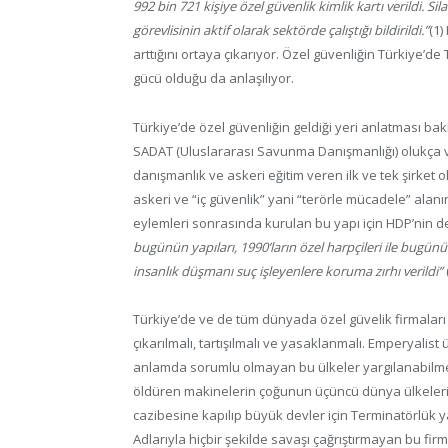
992 bin 721 kişiye özel güvenlik kimlik kartı verildi. Si
görevlisinin aktif olarak sektörde çalıştığı bildirildi.”
(1)
arttığını ortaya çıkarıyor. Özel güvenliğin Türkiye’de
gücü olduğu da anlaşılıyor.
Türkiye’de özel güvenliğin geldiği yeri anlatması b
SADAT (Uluslararası Savunma Danışmanlığı) olukça v
danışmanlık ve askeri eğitim veren ilk ve tek şirket 
askeri ve “iç güvenlik” yani “terörle mücadele” alanı
eylemleri sonrasında kurulan bu yapı için HDP’nin 
bugünün yapıları, 1990’ların özel harpçileri ile bugünün 
insanlık düşmanı suç işleyenlere koruma zırhı verildi”
(
Türkiye’de ve de tüm dünyada özel güvelik firmaları 
çıkarılmalı, tartışılmalı ve yasaklanmalı. Emperyalist
anlamda sorumlu olmayan bu ülkeler yargılanabilmel
öldüren makinelerin çoğunun üçüncü dünya ülkelerin
cazibesine kapılıp büyük devler için Terminatörlük 
Adlarıyla hiçbir şekilde savaşı çağrıştırmayan bu firma