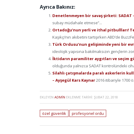
Ayrıca Bakınız:
Denetlenmeyen bir savaş şirketi: SADAT
subay müdahale etmese”...
Ortadoğu’nun yerli ve ithal pitbullları! 
Kaşıkçı’nın akıbetini tartışırken ABD’de Buz
Türk Ordusu’nun gelişiminde yeni bir ev
ideolojik yapısına bakılmaksızın gençlerin zo
İktidarın paramiliter aygıtları ve seçim 
olduğunda yalnızca SADAT kontrolündeki cihatç
Silahlı çatışmalarda paralı askerlerin ku
– Ayşegül Kars Kaynar
2016 itibariyle 1700 öz
EKLEYEN
ADMIN
EKLENME TARIHI:
ŞUBAT 22, 2018
özel güvenlik
profesyonel ordu