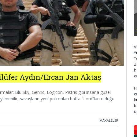
V
Y
T
Z
h
ilüfer Aydın/Ercan Jan Aktaş
ç
H
irmalar; Blu Sky, Genric, Logicon, Pistris gibi insana güzel
c
lenebilir, savaşların yeni patronları hatta “Lord”ları olduğu
k
b
ü
MAKALELER