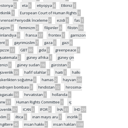
estonya
2
eta
5
etiyopya
4
Etkiniz
1
etkinlik
1
European Court of Human Rights
1
Evrensel Periyodik İnceleme
2
ezidi
1
fas
1
faşizm
4
feminizm
2
filipinler
6
filistin
36
Finlandiya
9
fransa
37
frontex
1
garnizon
ent
1
gayrimüslim
7
gaza
1
gazi
6
gazze
13
GBT
86
gıda
1
greenpeace
1
guatemala
2
güney afrika
1
güney çin
enizi
3
güney sudan
16
gürcistan
2
güvenlik
35
hafif silahlar
3
haiti
1
halkı
skerlikten soğutma
1
hamas
2
hayvan
20
hidrojen bombası
3
hindistan
12
hirosima-
agasaki
16
hırvatistan
1
hollanda
5
hrw
31
Human Rights Committee
1
iç
üvenlik
67
ICAN
3
IFOR
2
İHA
41
İHD
29
iklim
7
iltica
1
inan mayıs aru
1
incirlik
6
İngiltere
45
insan hakkı
2
insan hakları
138