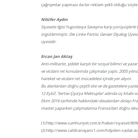
çağrışımlar yapması da bir reklam şekli olduğu söylen
Nilüfer Aydın
Siyasete ilgisi Yugoslavya Savaşına karşı yürüyüşlerle 
örgütlenmiştir. Die Linke Partisi, Geraer Diyalog Üyes
üyesidir.
Ercan Jan Aktaş
Anti-militarist, şiddet karşıtı bir sosyal bilimci ve yaz
ve vicdani ret konularında çalışmalar yaptı. 2005 yılınd
hareket ve vicdani ret mücadelesi içinde yer alıyor.
Bu alanlardan doğru çeşitli site ve de gazetelere yaz
12 Eylül’, ‘Sertav Çiya’ya Mektuplar’ adında üç kitabı va
Ekim 2016 tarihinde hakkındaki davalardan dolayı Fran
master yaparken çalışmalarına Fransa’dan doğru dev
(1) http://www.cumhuriyet.com.tr/haber/siyaset/80
(2) http://www.caldiranajans1.com/hdpden-sadat-ac