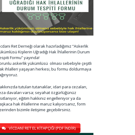
icdani Ret Derneği olarak hazırladığımız “Askerlik
ükümlüsü Kişilerin Uğradığı Hak İhlallerinin Durum
espiti Formu” yayında!
orunlu askerlik yükümlüsü olması sebebiyle çeşitli
ak ihlalleri yaşayan herkesi, bu formu doldurmaya
ağırıyoruz.
akkınızda tutulan tutanaklar, idari para cezaları,
eza davaları varsa; seyahat özgürlüğünüz
ısıtlanıyor, eğitim hakkınız engelleniyor ya da
aşkaca hak ihlallerine maruz kalıyorsanız, form
zerinden bizimle iletişime geçebilirsiniz.
VİCDANİ RET EL KİTAPÇIĞI (PDF İNDİR)