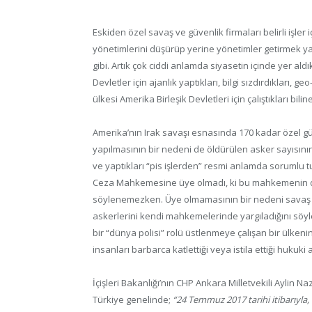
Eskiden özel savaş ve güvenlik firmaları belirli işler 
yönetimlerini düşürüp yerine yönetimler getirmek y
gibi. Artık çok ciddi anlamda siyasetin içinde yer a
Devletler için ajanlık yaptıkları, bilgi sızdırdıkları, 
ülkesi Amerika Birleşik Devletleri için çalıştıkları biline
Amerika’nın Irak savaşı esnasında 170 kadar özel güv
yapılmasının bir nedeni de öldürülen asker sayısını
ve yaptıkları “pis işlerden” resmi anlamda sorumlu 
Ceza Mahkemesine üye olmadı, ki bu mahkemenin de
söylenemezken. Üye olmamasının bir nedeni savaş 
askerlerini kendi mahkemelerinde yargıladığını söy
bir “dünya polisi” rolü üstlenmeye çalışan bir ülkenin 
insanları barbarca katlettiği veya istila ettiği huk
İçişleri Bakanlığı’nın CHP Ankara Milletvekili Aylin
Türkiye genelinde;
“24 Temmuz 2017 tarihi itibarıyla, 6