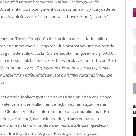
lahlı ve silahsız olarak toplamda 284 bin 399 özel güvenlik
 Bu rakamlar bize özel güvenlik ordusunun son 6 yılda yüzde 92
 Türk Silahlı Kuvvetleri’nden sonra en büyük ikinci “güvenlik”
akımından Tayyip Erdoğan’ın özel ordusu olarak ifade edilen
eriler sunmaktadır. Türkiye’de uluslararası savunma alanında
olduğu ifade ediliyor. Eski TSK mensuplarının görev aldığı SADAT,
nda danışmanlık hizmeti veren bir yapı olarak tarif ediliyor. Gezi
değerlendirmesiyle;
“Geçmiş dönemin kontra-gerilla yapılarıyla
SADAT’çıları ittifak içindedir. İşte bu ittifakı sürdürebilmek için
2).
adı altında faaliyet gösteren savaş firmaları daha çok ortaya
 ülkeler tarafından kullanılan ve hiçbir yapılan suçtan resmi
İ
i. Ölenlerin ve öldürenlerin insan olduğu unutulmamalı. Bu
M
de işsizlikle boğuşan askeriyede yetişmiş ve paranın
yaptıkları aşikâr ve bununla da mücadele edilmesi gerekiyor.
lar; Blu Sky, Genric, Logicon, Pistris gibi insana güzel