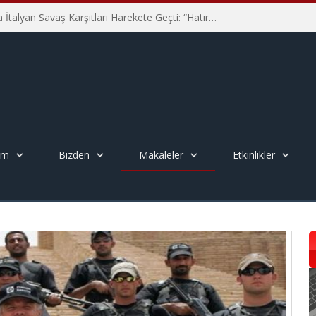
Hiroşima’nın 81. Yılında İtalyan Savaş Karşıtları Harekete Geçti: “Hatırlamak yeterli değil”
em
Bizden
Makaleler
Etkinlikler