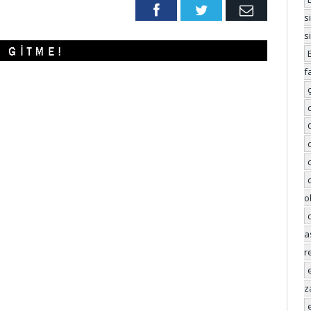
Facebook
Twitter
Email
s
s
f
o
a
r
z