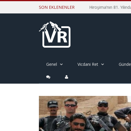
SON EKLENENLER
Genel
Vicdani Ret
Günd