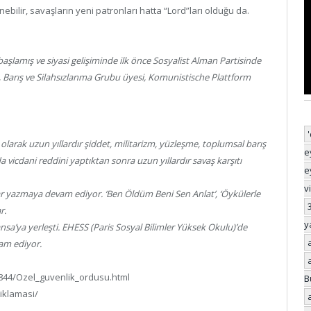
ebilir, savaşların yeni patronları hatta “Lord”ları olduğu da.
başlamış ve siyasi gelişiminde ilk önce Sosyalist Alman Partisinde
i, Barış ve Silahsızlanma Grubu üyesi, Komunistische Plattform
ar olarak uzun yıllardır şiddet, militarizm, yüzleşme, toplumsal barış
e
a vicdani reddini yaptıktan sonra uzun yıllardır savaş karşıtı
e
v
ılar yazmaya devam ediyor. ‘Ben Öldüm Beni Sen Anlat’, ‘Öykülerle
r.
y
sa’ya yerleşti. EHESS (Paris Sosyal Bilimler Yüksek Okulu)’de
am ediyor.
9844/Ozel_guvenlik_ordusu.html
B
iklamasi/