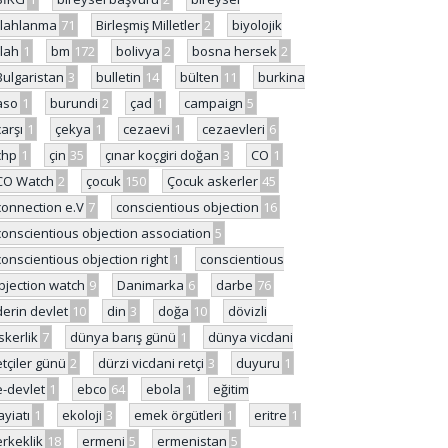
ilahlanma
71
Birleşmiş Milletler
2
biyolojik
ilah
1
bm
172
bolivya
2
bosna hersek
2
Bulgaristan
3
bulletin
14
bülten
11
burkina
aso
1
burundi
2
çad
1
campaign
5
çarşı
1
çekya
1
cezaevi
1
cezaevleri
6
chp
1
çin
35
çınar koçgiri doğan
3
CO
1
CO Watch
2
çocuk
150
Çocuk askerler
45
connection e.V
7
conscientious objection
16
conscientious objection association
5
conscientious objection right
1
conscientious
bjection watch
9
Danimarka
6
darbe
76
derin devlet
10
din
3
doğa
10
dövizli
skerlik
7
dünya barış günü
1
dünya vicdani
etçiler günü
2
dürzi vicdani retçi
3
duyuru
1
e-devlet
1
ebco
64
ebola
1
eğitim
ayiatı
1
ekoloji
3
emek örgütleri
1
eritre
1
erkeklik
18
ermeni
5
ermenistan
5