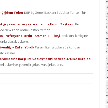
k
 – Çiğdem Toker
DBP Eş Genel Başkanı Sebahat Tuncel, “bir
bi
Tetiği çekenler ve çektirenler… – Fehim Taştekin
Biz
a
zFeed News’den Aram Roston, Yemen...
k
re; Profesyonel ordu – Osman TİFTİKÇİ
Etnik, dini kimliğine,
m
runlu olarak askere...
H
güvenliği – Zafer Yörük
Paramiliter gruplar söz konusu
K
ı çeteler...
C
llanılmasına karşı BM Sözleşmesini sadece 37 ülke imzaladı
el askeri̇ ve güvenlik şirketi var. Şirketlerin...
ü
k