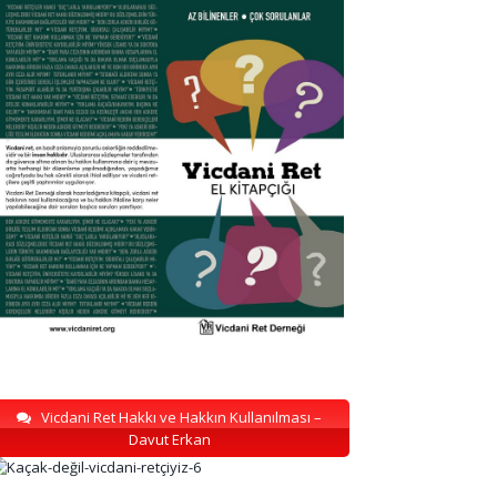
Vicdani Ret Hakkı ve Hakkın Kullanılması –
Davut Erkan