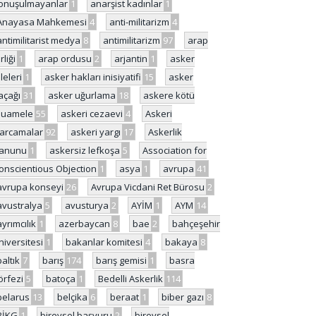
onuşulmayanlar
1
anarşist kadınlar
1
Anayasa Mahkemesi
4
anti-militarizm
4
antimilitarist medya
8
antimilitarizm
97
arap
rliği
1
arap ordusu
2
arjantin
1
asker
ileleri
1
asker hakları inisiyatifi
15
asker
açağı
31
asker uğurlama
18
askere kötü
uamele
55
askeri cezaevi
4
Askeri
arcamalar
92
askeri yargı
17
Askerlik
anunu
1
askersiz lefkoşa
5
Association for
onscientious Objection
1
asya
1
avrupa
41
avrupa konseyi
26
Avrupa Vicdani Ret Bürosu
2
avustralya
5
avusturya
2
AYİM
1
AYM
14
ayrımcılık
1
azerbaycan
8
bae
2
bahçeşehir
niversitesi
1
bakanlar komitesi
4
bakaya
8
baltık
7
barış
174
barış gemisi
1
basra
örfezi
5
batoça
1
Bedelli Askerlik
114
belarus
13
belçika
6
beraat
1
biber gazı
8
BİKG
1
bireysel başvuru
2
bireysel