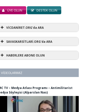
ÜYE OLUN
DESTEK OLUN
VİCDANİRET.ORG'da ARA
SAVASKARSİTLARİ.ORG'da ARA
HABERLERE ABONE OLUN
VIDEOLARIMIZ
MC TV – Medya Atlası Programı – Antimilitarist
edya Söyleşisi (Alparslan Nas)