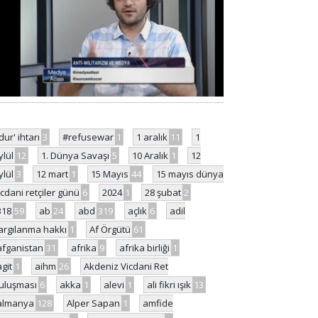
'dur' ihtarı
3
#refusewar
1
1 aralık
11
1
ylül
12
1. Dünya Savaşı
5
10 Aralık
1
12
ylül
3
12 mart
1
15 Mayıs
44
15 mayıs dünya
icdani retçiler günü
6
2024
1
28 şubat
2
318
59
ab
24
abd
319
açlık
6
adil
argılanma hakkı
1
Af Örgütü
61
afganistan
31
afrika
9
afrika birliği
1
agit
1
aihm
26
Akdeniz Vicdani Ret
uluşması
6
akka
1
alevi
1
ali fikri ışık
13
almanya
128
Alper Sapan
1
amfide