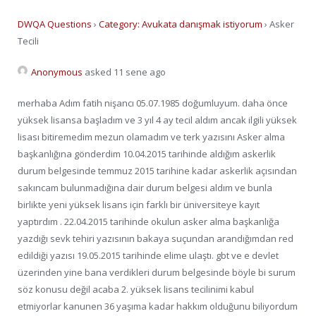
DWQA Questions
›
Category: Avukata danışmak istiyorum
›
Asker
Tecili
Anonymous
asked 11 sene ago
merhaba Adım fatih nişancı 05.07.1985 doğumluyum. daha önce
yüksek lisansa başladım ve 3 yıl 4 ay tecil aldım ancak ilgili yüksek
lisası bitiremedim mezun olamadım ve terk yazısını Asker alma
başkanlığına gönderdim 10.04.2015 tarihinde aldığım askerlik
durum belgesinde temmuz 2015 tarihine kadar askerlik açısından
sakıncam bulunmadığına dair durum belgesi aldım ve bunla
birlikte yeni yüksek lisans için farklı bir üniversiteye kayıt
yaptırdım . 22.04.2015 tarihinde okulun asker alma başkanlığa
yazdığı sevk tehiri yazısının bakaya suçundan arandığımdan red
edildiği yazısı 19.05.2015 tarihinde elime ulaştı. gbt ve e devlet
üzerinden yine bana verdikleri durum belgesinde böyle bi surum
söz konusu değil acaba 2. yüksek lisans tecilinimi kabul
etmiyorlar kanunen 36 yaşıma kadar hakkım olduğunu biliyordum