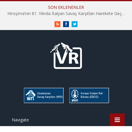
SON EKLENENLER
Hiroşima’nın 81. Yılında İtalyan Savaş Karşıtları Harekete Geçti: “Hatırlamak yeterli değil”
RSS
Facebook
Twitter
Navigate