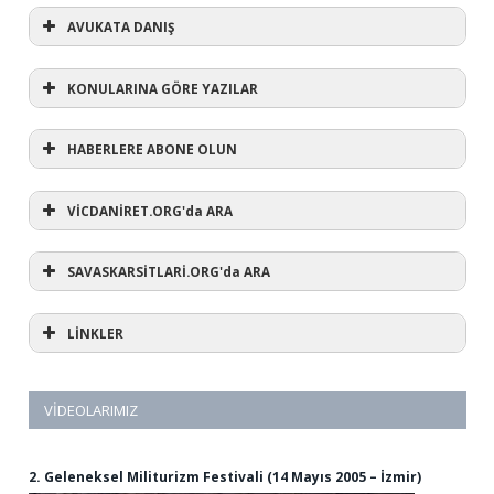
AVUKATA DANIŞ
KONULARINA GÖRE YAZILAR
HABERLERE ABONE OLUN
KONULARINA GÖRE YAZILAR
AVUKATA DANIŞ
VİCDANİRET.ORG'da ARA
(1)
SAVASKARSİTLARİ.ORG'da ARA
#refusewar
(3)
'dur' ihtarı
(11)
1 aralık
LİNKLER
(12)
1 eylül
(5)
1. Dünya Savaşı
(1)
10 Aralık
(3)
12 eylül
VİDEOLARIMIZ
(1)
12 mart
(44)
15 Mayıs
(6)
15 mayıs dünya vicdani retçiler günü
2. Geleneksel Militurizm Festivali (14 Mayıs 2005 – İzmir)
(2)
28 şubat