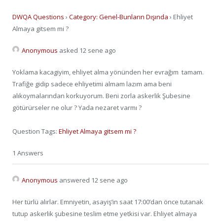
DWQA Questions
›
Category: Genel-Bunların Dışında
›
Ehliyet
Almaya gitsem mi ?
Anonymous
asked 12 sene ago
Yoklama kacagiyim, ehliyet alma yönünden her evrağım tamam.
Trafiğe gidip sadece ehliyetimi almam lazım ama beni
alıkoymalarından korkuyorum. Beni zorla askerlik Şubesine
götürürseler ne olur ? Yada nezaret varmı ?
Question Tags:
Ehliyet Almaya gitsem mi ?
1 Answers
Anonymous
answered 12 sene ago
Her türlü alırlar. Emniyetin, asayiş’in saat 17:00’dan önce tutanak
tutup askerlik şubesine teslim etme yetkisi var. Ehliyet almaya