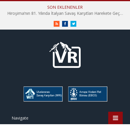
SON EKLENENLER
Hiroşima’nın 81. Yılında İtalyan Savaş Karşıtları Harekete Geçti: “Hatırlamak yeterli değil”
RSS
Facebook
Twitter
Navigate