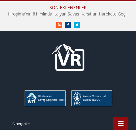
SON EKLENENLER
Hiroşima’nın 81. Yılında İtalyan Savaş Karşıtları Harekete Geçti: “Hatırlamak yeterli değil”
RSS
Facebook
Twitter
Navigate