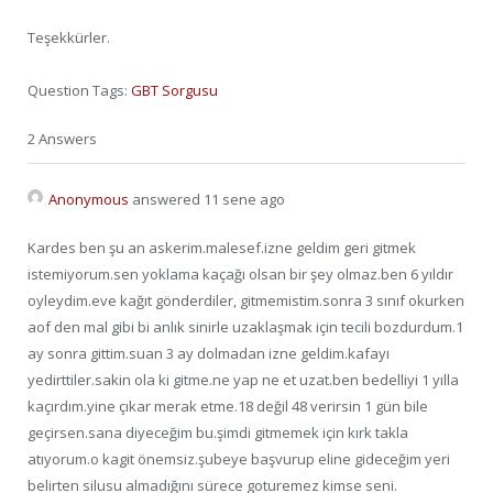
Teşekkürler.
Question Tags:
GBT Sorgusu
2 Answers
Anonymous
answered 11 sene ago
Kardes ben şu an askerim.malesef.izne geldim geri gitmek
istemiyorum.sen yoklama kaçağı olsan bir şey olmaz.ben 6 yıldır
oyleydim.eve kağıt gönderdiler, gitmemistim.sonra 3 sınıf okurken
aof den mal gibi bi anlık sinirle uzaklaşmak için tecili bozdurdum.1
ay sonra gittim.suan 3 ay dolmadan izne geldim.kafayı
yedirttiler.sakin ola ki gitme.ne yap ne et uzat.ben bedelliyi 1 yılla
kaçırdım.yine çıkar merak etme.18 değil 48 verirsin 1 gün bile
geçirsen.sana diyeceğim bu.şimdi gitmemek için kırk takla
atıyorum.o kagit önemsiz.şubeye başvurup eline gideceğim yeri
belirten silusu almadığını sürece goturemez kimse seni.