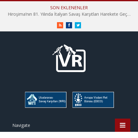
SON EKLENENLER
Hiroşima’nın 81. Yılında İtalyan Savaş Karşıtları Harekete Geçti: “Hatırlamak yeterli değil”
RSS
Facebook
Twitter
Navigate