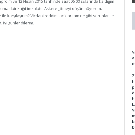
açırdım ve 12 Nisan 2015 tarihinde saat 06:00 sularında kaldığım
ğuma dair kağıt imzalattı. Askere gitmeyi düşünmüyorum.
le karşılaşırım? Vicdani reddimi açıklarsam ne gibi sorunlar ile
. İyi günler dilerim.
V
a
d
Z
h
p
ö
h
k
V
m
b
b