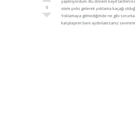
yaptırıyordum. Bu dönem kayıt tarihini k
0
otele polis gelerek yoklama kaçağı oldu
Yoklamaya gitmediğimde ne gibi sorunlar i
karşılaşırım beni aydınlatırsanız sevinirim