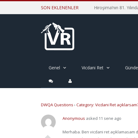
SON EKLENENLER
Genel
Vicdani Ret
Günd
DWQA Questions
›
Category: Vicdani Ret açıklarsam
Anonymous
asked 11 sene ago
Merhaba. Ben vicdani ret açıklamasam d