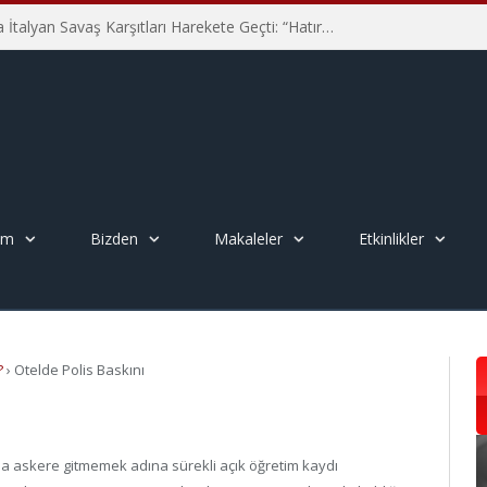
Hiroşima’nın 81. Yılında İtalyan Savaş Karşıtları Harekete Geçti: “Hatırlamak yeterli değil”
em
Bizden
Makaleler
Etkinlikler
?
›
Otelde Polis Baskını
a askere gitmemek adına sürekli açık öğretim kaydı