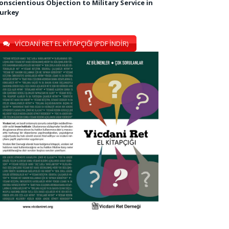
onscientious Objection to Military Service in
urkey
VİCDANİ RET EL KİTAPÇIĞI (PDF İNDİR)