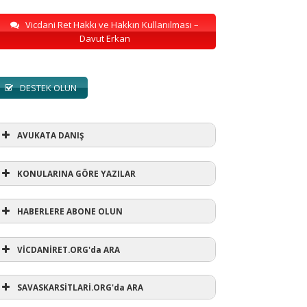
Vicdani Ret Hakkı ve Hakkın Kullanılması –
Davut Erkan
DESTEK OLUN
AVUKATA DANIŞ
KONULARINA GÖRE YAZILAR
HABERLERE ABONE OLUN
KONULARINA GÖRE YAZILAR
VİCDANİRET.ORG'da ARA
AVUKATA DANIŞ
(1)
SAVASKARSİTLARİ.ORG'da ARA
refusewar
(3)
ur' ihtarı