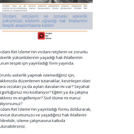
icdani Ret İzleme'nin vicdani retçilerin ve zorunlu
skerlik yükümlülerinin yaşadığı hak ihlallerinin
urum tespiti için yayınladığı form yayında.
orunlu askerlik yapmak istemediğiniz için,
akkınızda düzenlenen tutanaklar, kesinleşen idari
ara cezaları ya da açılan davaları mı var? Seyahat
zgürlüğünüz mü kısıtlanıyor? Eğitim ya da çalışma
akkınız mı engelleniyor? Sivil ölüme mi maruz
alıyorsunuz?
icdani Ret İzleme'nin yayınladığı formu doldurarak,
evcut durumunuzu ve yaşadığınız hak ihlallerini
ildirebilir, izleme çalışmasına katkıda
ulunabilirsiniz.