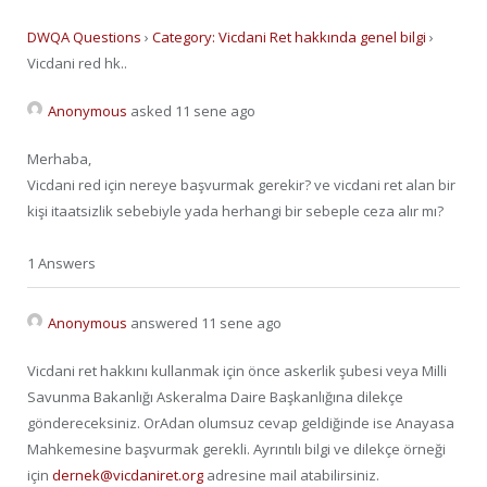
DWQA Questions
›
Category: Vicdani Ret hakkında genel bilgi
›
Vicdani red hk..
Anonymous
asked 11 sene ago
Merhaba,
Vicdani red için nereye başvurmak gerekir? ve vicdani ret alan bir
kişi itaatsizlik sebebiyle yada herhangi bir sebeple ceza alır mı?
1 Answers
Anonymous
answered 11 sene ago
Vicdani ret hakkını kullanmak için önce askerlik şubesi veya Milli
Savunma Bakanlığı Askeralma Daire Başkanlığına dilekçe
göndereceksiniz. OrAdan olumsuz cevap geldiğinde ise Anayasa
Mahkemesine başvurmak gerekli. Ayrıntılı bilgi ve dilekçe örneği
için
dernek@vicdaniret.org
adresine mail atabilirsiniz.