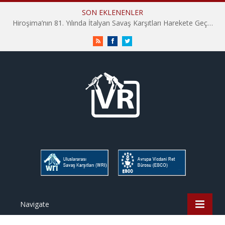
SON EKLENENLER
Hiroşima’nın 81. Yılında İtalyan Savaş Karşıtları Harekete Geçti: “Hatırlamak yeterli değil”
RSS
Facebook
Twitter
Navigate