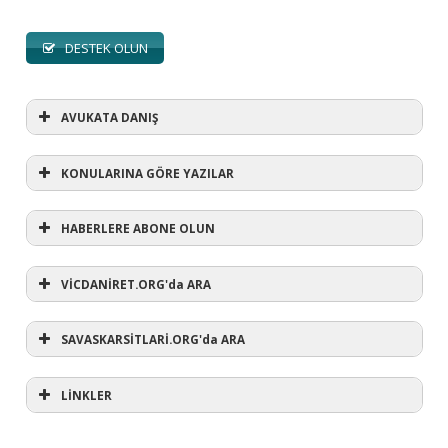
DESTEK OLUN
AVUKATA DANIŞ
KONULARINA GÖRE YAZILAR
HABERLERE ABONE OLUN
KONULARINA GÖRE YAZILAR
AVUKATA DANIŞ
VİCDANİRET.ORG'da ARA
(1)
SAVASKARSİTLARİ.ORG'da ARA
#refusewar
(3)
'dur' ihtarı
(11)
1 aralık
LİNKLER
(12)
1 eylül
(5)
1. Dünya Savaşı
(1)
10 Aralık