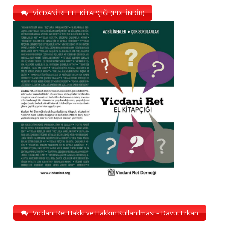
VİCDANİ RET EL KİTAPÇIĞI (PDF İNDİR)
Vicdani Ret Hakkı ve Hakkın Kullanılması – Davut Erkan