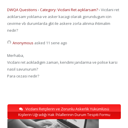
DWQA Questions
›
Category: Vicdani Ret açıklarsam?
›
Vicdani ret
aciklarsam yoklama ve asker kacagi olarak gorundugum icin
cevirme vb durumlarda gbt ile askere zorla alinma ihtimalim
nedir?
Anonymous
asked 11 sene ago
Merhaba,
Vicdani ret acikladigim zaman, kendimi jandarma ve polise karsi
nasil savunurum?
Para cezasi nedir?
Vicdani Retçilerin ve Zorunlu Askerlik Yükümlüsü
Kişilerin Uğradığı Hak İhlallerinin Durum Tespiti Formu