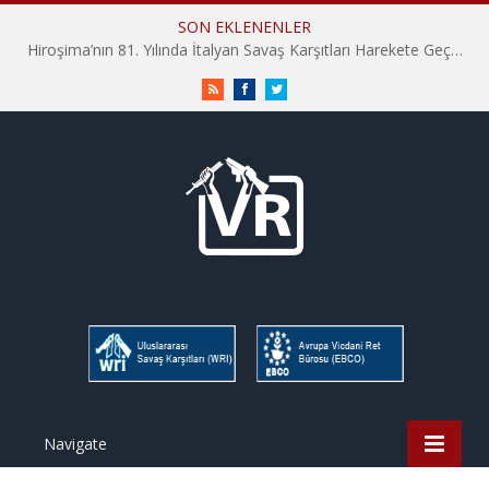
SON EKLENENLER
Hiroşima’nın 81. Yılında İtalyan Savaş Karşıtları Harekete Geçti: “Hatırlamak yeterli değil”
RSS
Facebook
Twitter
Navigate