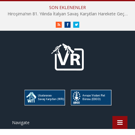
SON EKLENENLER
Hiroşima’nın 81. Yılında İtalyan Savaş Karşıtları Harekete Geçti: “Hatırlamak yeterli değil”
RSS
Facebook
Twitter
Navigate