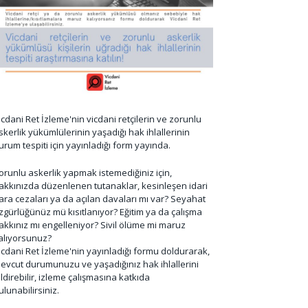
icdani Ret İzleme'nin vicdani retçilerin ve zorunlu
skerlik yükümlülerinin yaşadığı hak ihlallerinin
urum tespiti için yayınladığı form yayında.
orunlu askerlik yapmak istemediğiniz için,
akkınızda düzenlenen tutanaklar, kesinleşen idari
ara cezaları ya da açılan davaları mı var? Seyahat
zgürlüğünüz mü kısıtlanıyor? Eğitim ya da çalışma
akkınız mı engelleniyor? Sivil ölüme mi maruz
alıyorsunuz?
icdani Ret İzleme'nin yayınladığı formu doldurarak,
evcut durumunuzu ve yaşadığınız hak ihlallerini
ildirebilir, izleme çalışmasına katkıda
ulunabilirsiniz.