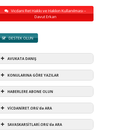
Vicdani Ret Hakkı ve Hakkın Kullanılması –
Davut Erkan
DESTEK OLUN
AVUKATA DANIŞ
KONULARINA GÖRE YAZILAR
HABERLERE ABONE OLUN
KONULARINA GÖRE YAZILAR
VİCDANİRET.ORG'da ARA
AVUKATA DANIŞ
(1)
SAVASKARSİTLARİ.ORG'da ARA
refusewar
(3)
ur' ihtarı