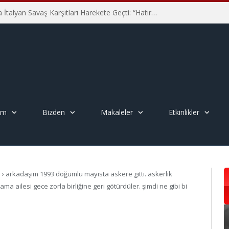
Hiroşima’nın 81. Yılında İtalyan Savaş Karşıtları Harekete Geçti: “Hatırlamak yeterli değil”
em
Bizden
Makaleler
Etkinlikler
a
›
arkadaşım 1993 doğumlu mayısta askere gitti. askerlik
ma ailesi gece zorla birliğine geri götürdüler. şimdi ne gibi bi