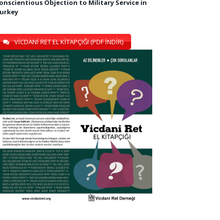
onscientious Objection to Military Service in
urkey
VİCDANİ RET EL KİTAPÇIĞI (PDF İNDİR)