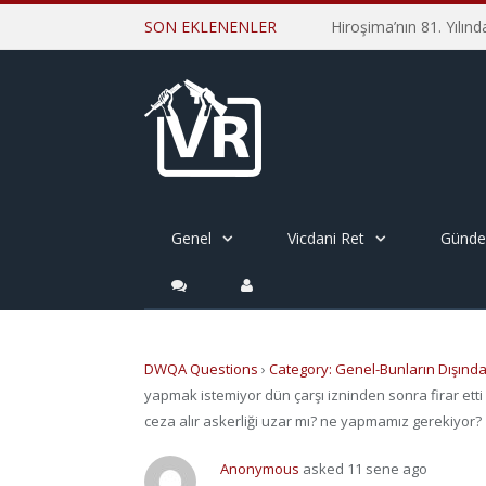
SON EKLENENLER
Genel
Vicdani Ret
Günd
DWQA Questions
›
Category: Genel-Bunların Dışınd
yapmak istemiyor dün çarşı izninden sonra firar etti a
ceza alır askerliği uzar mı? ne yapmamız gerekiyor?
Anonymous
asked 11 sene ago