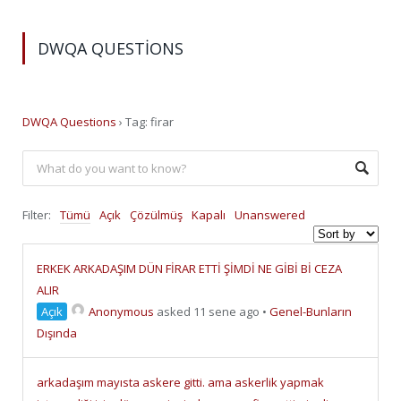
DWQA QUESTIONS
DWQA Questions
›
Tag: firar
Filter:
Tümü
Açık
Çözülmüş
Kapalı
Unanswered
ERKEK ARKADAŞIM DÜN FİRAR ETTİ ŞİMDİ NE GİBİ Bİ CEZA
ALIR
Açık
Anonymous
asked 11 sene ago
•
Genel-Bunların
Dışında
arkadaşım mayısta askere gitti. ama askerlik yapmak