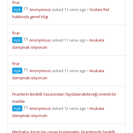
firar
Açık
Anonymous
asked 11 sene ago
•
Vicdani Ret
hakkında genel bilgi
firar
Açık
Anonymous
asked 11 sene ago
•
Avukata
danışmak istiyorum
firar
Açık
Anonymous
asked 11 sene ago
•
Avukata
danışmak istiyorum
Firarilerin Bedelli Yasasından faydalanabileceği önemli bir
madde
Açık
Anonymous
asked 12 sene ago
•
Avukata
danışmak istiyorum
Merhaba. Kesin bir cevap bulamadım. Firarilerede bedelli