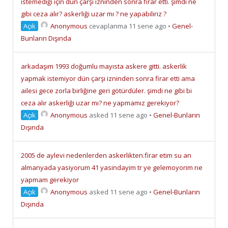
istemediği için dün çarşı izninden sonra firar etti. şimdi ne
gibi ceza alır? askerliği uzar mı ? ne yapabiliriz ?
Açık
Anonymous
cevaplanma 11 sene ago
•
Genel-
Bunların Dışında
arkadaşım 1993 doğumlu mayısta askere gitti. askerlik
yapmak istemiyor dün çarşı izninden sonra firar etti ama
ailesi gece zorla birliğine geri götürdüler. şimdi ne gibi bi
ceza alır askerliği uzar mı? ne yapmamız gerekiyor?
Açık
Anonymous
asked 11 sene ago
•
Genel-Bunların
Dışında
2005 de aylevi nedenlerden askerlikten.firar etim su an
almanyada yasiyorum 41 yasindayim tr ye gelemoyorim ne
yapmam gerekiyor
Açık
Anonymous
asked 11 sene ago
•
Genel-Bunların
Dışında