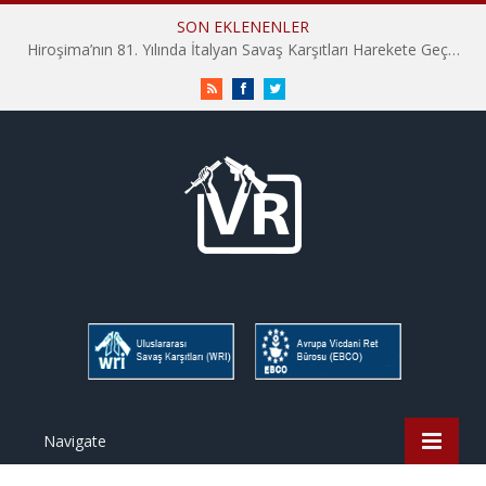
SON EKLENENLER
Hiroşima’nın 81. Yılında İtalyan Savaş Karşıtları Harekete Geçti: “Hatırlamak yeterli değil”
RSS
Facebook
Twitter
Navigate