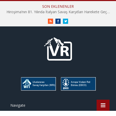
SON EKLENENLER
Hiroşima’nın 81. Yılında İtalyan Savaş Karşıtları Harekete Geçti: “Hatırlamak yeterli değil”
RSS
Facebook
Twitter
Navigate