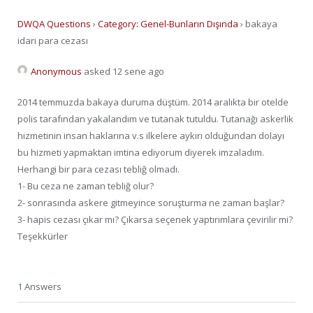
DWQA Questions
›
Category: Genel-Bunların Dışında
›
bakaya
idari para cezası
Anonymous
asked 12 sene ago
2014 temmuzda bakaya duruma düştüm. 2014 aralıkta bir otelde
polis tarafından yakalandım ve tutanak tutuldu. Tutanağı askerlik
hizmetinin insan haklarına v.s ilkelere aykırı olduğundan dolayı
bu hizmeti yapmaktan imtina ediyorum diyerek imzaladım.
Herhangi bir para cezası tebliğ olmadı.
1- Bu ceza ne zaman tebliğ olur?
2- sonrasında askere gitmeyince soruşturma ne zaman başlar?
3- hapis cezası çıkar mı? Çıkarsa seçenek yaptırımlara çevirilir mi?
Teşekkürler
1 Answers