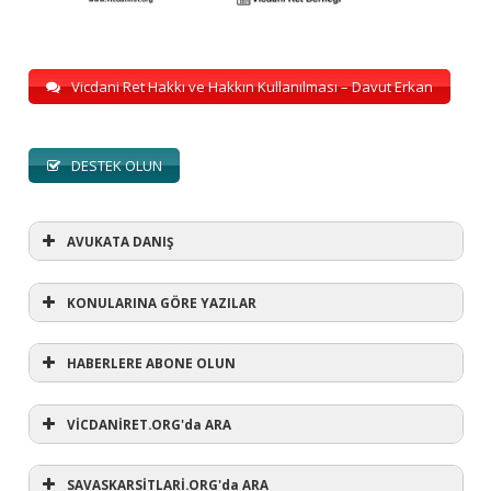
Vicdani Ret Hakkı ve Hakkın Kullanılması – Davut Erkan
DESTEK OLUN
AVUKATA DANIŞ
KONULARINA GÖRE YAZILAR
HABERLERE ABONE OLUN
KONULARINA GÖRE YAZILAR
AVUKATA DANIŞ
VİCDANİRET.ORG'da ARA
(1)
SAVASKARSİTLARİ.ORG'da ARA
#refusewar