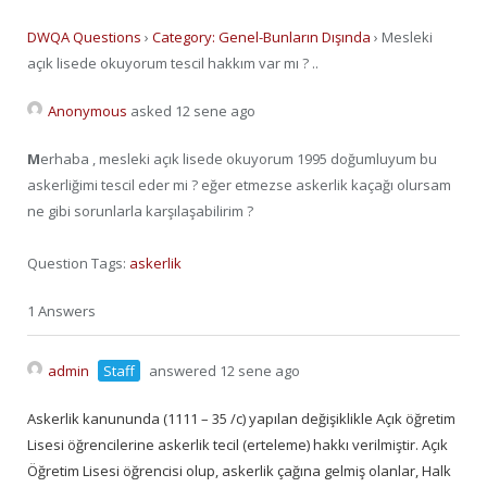
DWQA Questions
›
Category: Genel-Bunların Dışında
›
Mesleki
açık lisede okuyorum tescil hakkım var mı ? ..
Anonymous
asked 12 sene ago
M
erhaba , mesleki açık lisede okuyorum 1995 doğumluyum bu
askerliğimi tescil eder mi ? eğer etmezse askerlik kaçağı olursam
ne gibi sorunlarla karşılaşabilirim ?
Question Tags:
askerlik
1 Answers
admin
Staff
answered 12 sene ago
Askerlik kanununda (1111 – 35 /c) yapılan değişiklikle Açık öğretim
Lisesi öğrencilerine askerlik tecil (erteleme) hakkı verilmiştir. Açık
Öğretim Lisesi öğrencisi olup, askerlik çağına gelmiş olanlar, Halk