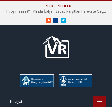
SON EKLENENLER
Hiroşima’nın 81. Yılında İtalyan Savaş Karşıtları Harekete Geçti: “Hatırlamak yeterli değil”
RSS
Facebook
Twitter
Navigate