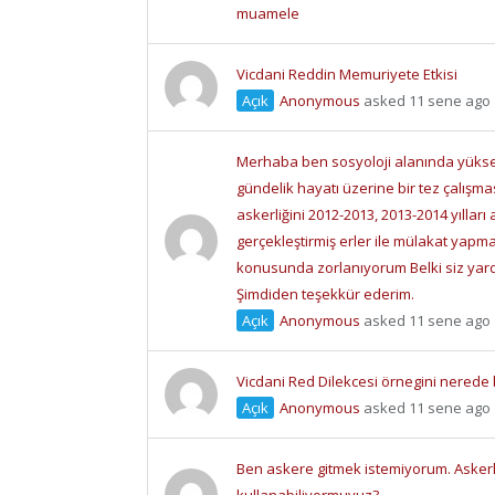
muamele
Vicdani Reddin Memuriyete Etkisi
Açık
Anonymous
asked 11 sene ago
Merhaba ben sosyoloji alanında yükse
gündelik hayatı üzerine bir tez çalışm
askerliğini 2012-2013, 2013-2014 yılla
gerçekleştirmiş erler ile mülakat yapma
konusunda zorlanıyorum Belki siz yard
Şimdiden teşekkür ederim.
Açık
Anonymous
asked 11 sene ago
Vicdani Red Dilekcesi örnegini nerede b
Açık
Anonymous
asked 11 sene ago
Ben askere gitmek istemiyorum. Askerli