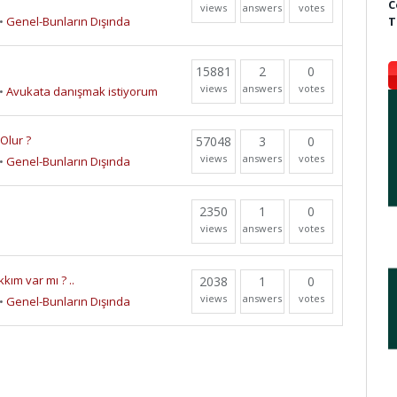
C
views
answers
votes
T
•
Genel-Bunların Dışında
15881
2
0
views
answers
votes
•
Avukata danışmak istiyorum
Olur ?
57048
3
0
views
answers
votes
•
Genel-Bunların Dışında
2350
1
0
views
answers
votes
kım var mı ? ..
2038
1
0
views
answers
votes
•
Genel-Bunların Dışında