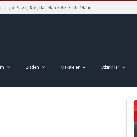
Hiroşima’nın 81. Yılında İtalyan Savaş Karşıtları Harekete Geçti: “Hatırlamak yeterli değil”
em
Bizden
Makaleler
Etkinlikler