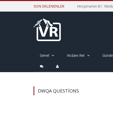
SON EKLENENLER
Genel
Vicdani Ret
Günd
DWQA QUESTIONS