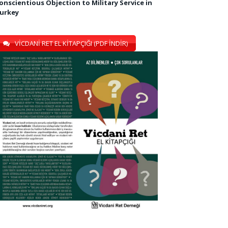
onscientious Objection to Military Service in
urkey
VİCDANİ RET EL KİTAPÇIĞI (PDF İNDİR)