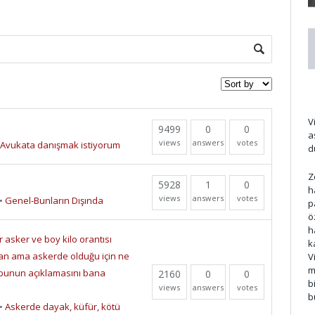
d
V
9499
0
0
a
views
answers
votes
Avukata danışmak istiyorum
d
Z
5928
1
0
h
views
answers
votes
•
Genel-Bunların Dışında
p
ö
h
asker ve boy kilo orantısı
k
an ama askerde olduğu için ne
V
m
bunun açıklamasını bana
2160
0
0
b
views
answers
votes
b
•
Askerde dayak, küfür, kötü