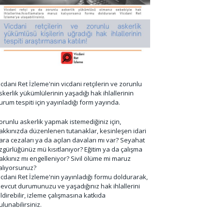
icdani Ret İzleme'nin vicdani retçilerin ve zorunlu
skerlik yükümlülerinin yaşadığı hak ihlallerinin
urum tespiti için yayınladığı form yayında.
orunlu askerlik yapmak istemediğiniz için,
akkınızda düzenlenen tutanaklar, kesinleşen idari
ara cezaları ya da açılan davaları mı var? Seyahat
zgürlüğünüz mü kısıtlanıyor? Eğitim ya da çalışma
akkınız mı engelleniyor? Sivil ölüme mi maruz
alıyorsunuz?
icdani Ret İzleme'nin yayınladığı formu doldurarak,
evcut durumunuzu ve yaşadığınız hak ihlallerini
ildirebilir, izleme çalışmasına katkıda
ulunabilirsiniz.