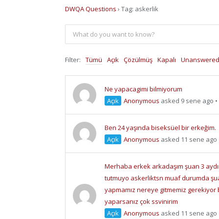
DWQA Questions
›
Tag: askerlik
Filter:
Tümü
Açık
Çözülmüş
Kapalı
Unanswere
Ne yapacagimi bilmiyorum
Açık
Anonymous
asked 9 sene ago
•
Ben 24 yaşında biseksüel bir erkeğim.
Açık
Anonymous
asked 11 sene ago
Merhaba erkek arkadaşım şuan 3 aydır 
tutmuyo askerliktsn muaf durumda şu
yapmamız nereye gitmemiz gerekiyor 
yaparsanız çok ssvinirim
Açık
Anonymous
asked 11 sene ago