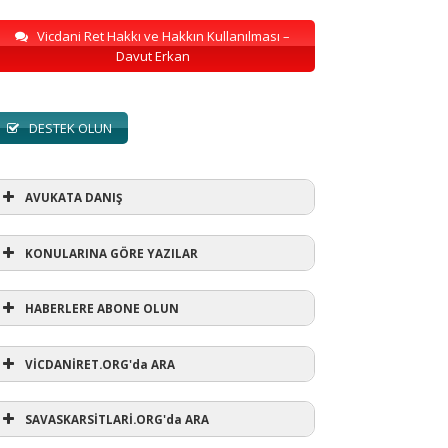
Vicdani Ret Hakkı ve Hakkın Kullanılması –
Davut Erkan
DESTEK OLUN
AVUKATA DANIŞ
KONULARINA GÖRE YAZILAR
HABERLERE ABONE OLUN
KONULARINA GÖRE YAZILAR
VİCDANİRET.ORG'da ARA
AVUKATA DANIŞ
(1)
SAVASKARSİTLARİ.ORG'da ARA
refusewar
(3)
ur' ihtarı