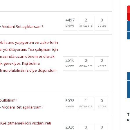
4497
2
0
views
answers
votes
•
Vicdani Ret açıklarsam?
k lisans yapıyorum ve askerlerin
ası yürütüyorum. Tez çalışmam için
rı arasında uzun dönem er olarak
2616
0
0
k gerekiyor. Kişi bulma
views
answers
votes
ımcı olabilirsiniz diye düşündüm.
ulbilirim?
3078
1
0
views
answers
votes
•
Vicdani Ret açıklarsam?
T
R
Ge gitmemek icin vicdanı reti
2326
0
0