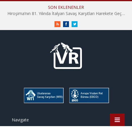
SON EKLENENLER
Hiroşima’nın 81. Yılında İtalyan Savaş Karşıtları Harekete Geçti: “Hatırlamak yeterli değil”
RSS
Facebook
Twitter
Navigate