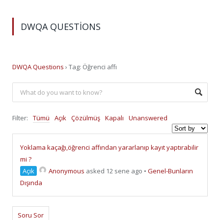
DWQA QUESTIONS
DWQA Questions
›
Tag: Öğrenci affı
Filter:
Tümü
Açık
Çözülmüş
Kapalı
Unanswered
Yoklama kaçağı,öğrenci affından yararlanıp kayıt yaptırabilir
mi ?
Açık
Anonymous
asked 12 sene ago
•
Genel-Bunların
Dışında
Soru Sor